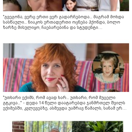
"გვეგონა, ვერც ერთი ვერ გადარჩებოდა... მაგრამ მოხდა
სასწაული... ნიაკოს ერთადერთი ოცნება ჰქონდა, ბოლო
ზარზე მისულიყო, ჩაებარებინა და სტუდენტი
11:17 / 08-08-2026
გამხდარიყო..." - ერთ წამში შეცვლილი ცხოვრება და
დედა, რომელიც შვილებისთვის იბრძვის
არშემდგარი ქორწინება 15 წლით უფროს
ქართველთან - ალინა კაბაევას
საიდუმლო ცხოვრება: როგორ
გამოიყურებოდა ის პლასტიკურ
ოპერაციებამდე
14:20 / 08-08-2026
"ქალაქი დავთმე, მაგრამ
ქალურობა - არა. ვერ იჯერებენ
"უთხარი ექიმს, რომ ავად ხარ... უთხარი, რომ მუცელი
ფერმერი თუ ვარ" - როგორ
გტკივა..." - დედა 14 წელი დაატარებდა ჯანმრთელ შვილს
ცხოვრობს ახალგაზრდა ქალი,
ექიმებში, კვლევებზე, ასმევდა უამრავ წამალს, სანამ ერთ
რომელიც ქალაქიდან სოფლად
დღესაც ერთი ექიმი არ დაეჭვდა
გადავიდა და ფერმერი გახდა
09:36 / 08-08-2026