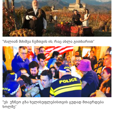
12:46 / 07-08-2026
ოკუპირებულ აფხაზეთში საწვავის
დეფიციტია, კილომეტრიანი რიგები და
"ძალიან მძიმეა ჩემთვის ის, რაც ახლა გითხარით“
შეზღუდვა საწვავის ჩასხმაზე - რა
ინფორმაციას აქვეყნებს "დემოკრატიის
კვლევის ინსტიტუტი“
14:23 / 05-08-2026
ევროპელმა და რუსმა ყოფილმა
მაღალჩინოსნებმა უკრაინაში
ომთან დაკავშირებით
მოლაპარაკებები გამართეს - რა
არის ცნობილი შეხვედრაზე
"ეს უზნეო გზა ხელისუფლებისთვის ცუდად მთავრდება
ხოლმე“
09:55 / 05-08-2026
მორიგი თავდასხმა Wildberries-