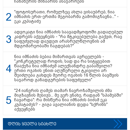
ჩანაწერის შინაარსს ასაჯაროებს
"ფოტოსურათი, რომელზეც ახლა ვისაუბრებ, ნია
იმნაძის ერთ-ერთმა მეგობარმა გამომიგზავნა..." -
ეკა კუპატაძე
ადვოკატი ნია იმნაძის საავადმყოფოში გადაღებულ
თბილისი - ანტალია 696.80
კადრებს აქვეყნებს - "რა მტკიცებულება გაქვთ, რაც
საფუძვლად დაუდეთ არასრულწლოვნის ამ
ლარიდან
მდგომარეობაში ჩაგდებას?"
ნია იმნაძის ბებია მიმართვას ავრცელებს -
"კონკრეტულად როდის, სად და რა სიტყვებით
წააქეზა ნია იმნაძემ ალექსანდრე გაბაშვილი?
თბილისი - ჰერაკლიონი 1778.80
ერთი ოჯახის ენით აღუწერელი ტკივილი არ
ლარიდან
შეიძლება გახდეს მეორე ოჯახის 16 წლის ბავშვის
საჯაროდ განადგურების საფუძველი"
"24 იანვრის ღამეს თამარ ნავროზაშვილის ძმა
მიგზავნის მესიჯს... მე ვერ ვნახე, რადგან "სპამებში"
ჩავარდა": რა მისწერა ნია იმნაძის ბიძამ ეკა
თბილისი - ბუდაპეშტი 1421.00
კუპატაძეს? - გიგა ავალიანის დედა "სქრინს"
ლარიდან
აქვეყნებს
დღის ყველა სიახლე