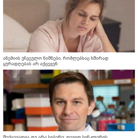
დღის ზოგადი
9
ასტროლოგიური
პროგნოზი
აგვისტო
ანემიის უჩვეულო ნიშნები, რომლებსაც ხშირად
ყურადღებას არ აქცევენ
აგვისტო აგარაკზე: ეს 5 საქმე
უნდა მოასწროთ შემოდგომის
დადგომამდე
ფული ამ ზოდიაქოს ნიშნების
ხელში აღმოჩნდება: ვინ
გამდიდრდება?
შექცევადია თუ არა სიბერე: დევიდ სინკლერის