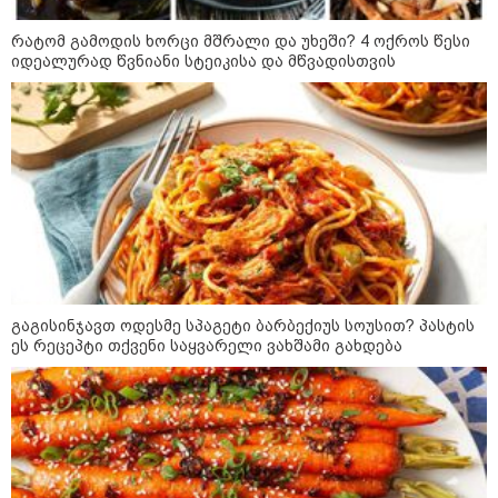
რატომ გამოდის ხორცი მშრალი და უხეში? 4 ოქროს წესი
იდეალურად წვნიანი სტეიკისა და მწვადისთვის
"გონებაში ვალაგებდი, ეს ამბავი
პირველად ვისთვის მეთქვა, ვის
უნდა ჩავექოლე“
"ძალიან მძიმეა ჩემთვის ის, რაც
ახლა გითხარით“
გაგისინჯავთ ოდესმე სპაგეტი ბარბექიუს სოუსით? პასტის
ეს რეცეპტი თქვენი საყვარელი ვახშამი გახდება
"ეს უზნეო გზა
ხელისუფლებისთვის ცუდად
მთავრდება ხოლმე“