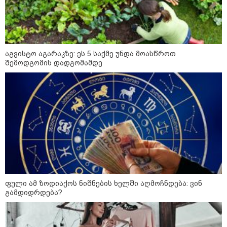
პოლიციამ ,,გლოვოს” კურიერზე
თავდასხმის ბრალდებით 3 პირი,
მათ შორის 2 არასრულწლოვანი
დააკავა - შსს ინფორმაციას
ავრცელებს
აგვისტო აგარაკზე: ეს 5 საქმე უნდა მოასწროთ
შემოდგომის დადგომამდე
"ეს ის ადგილია, საიდანაც
გუშინდელი ვიდეო ვირუსულად
გავრცელდა.... დანარჩენი თქვენ
განსაჯეთ, რამდენად
შესაძლებელია აქ ადამიანის
გადავარდნა" - რა კადრებს
აქვეყნებს კობა ახალაძე
მლეთიდან, სადაც 12 წლის წინ
გურამ დადიანიძე გაუჩინარდა?
პოლიტიკა
ფული ამ ზოდიაქოს ნიშნების ხელში აღმოჩნდება: ვინ
გამდიდრდება?