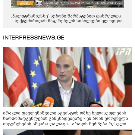
გმირების მემორიალზე
გაკეთდა" - "ნაციონალური
მოძრაობა"
„პალიტრანიუსზე“ სეზონი წარმატებით დასრულდა
– სექტემბრიდან მაყურებელს სიახლეები ელოდება
19:03 / 08-08-2026
"მკაცრად ვგმობთ ირაკლი
კობახიძის განცხადებას" -
INTERPRESSNEWS.GE
"კოალიცია ცვლილებისთვის"
16:33 / 08-08-2026
"გიორგი ბარამიძემ რაღაც
არასწორად ჩამოაყალიბა,
მაგრამ ნამდვილად არ
ეკუთვნის წიხლი ივანიშვილის
ღალატზე დაფუძნებული
დიქტატურის მსახურებისგან" -
მიხეილ სააკაშვილი
16:22 / 08-08-2026
ირაკლი ფავლენიშვილი აგვისტოს ომზე ხელისუფლების
"აი, ეს არის სამშობლოს
წარმომადგენლების განცხადებებზე - ეს არის ეროვნული
ღალატი" - როგორ ეხმაურება
ინტერესების აშკარა ღალატი - არავის შერჩება რუსული
ნიკა გვარამია აგვისტოს ომთან
სქემის ნაწილად ყოფნა
დაკავშირებით ირაკლი