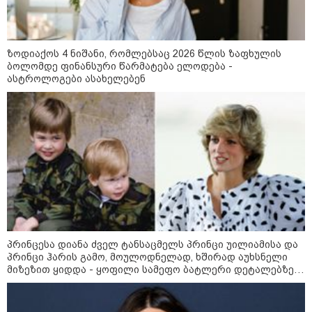
ზოდიაქოს 4 ნიშანი, რომლებსაც 2026 წლის ზაფხულის
ბოლომდე ფინანსური წარმატება ელოდება -
ირაკლი ფავლენიშვილი აგვისტოს
ასტროლოგები ასახელებენ
ომზე ხელისუფლების
წარმომადგენლების
განცხადებებზე - ეს არის
ეროვნული ინტერესების აშკარა
ღალატი - არავის შერჩება
რუსული სქემის ნაწილად ყოფნა
თბილისსა და რეგიონებში
უკანონო ცეცხლსასროლი
იარაღები და საბრძოლო მასალა
ამოიღეს - დაკავებულია ხუთი
პირი
შსს - პოლიციამ თბილისში
კურიერზე ჯგუფურად ძალადობის
პრინცესა დიანა ძველ ტანსაცმელს პრინცი უილიამისა და
ბრალდებით 3 პირი, მათ შორის 2
პრინცი ჰარის გამო, მოულოდნელად, ხშირად აუხსნელი
არასრულწლოვანი დააკავა -
მიზეზით ყიდდა - ყოფილი სამეფო ბატლერი დეტალებზე
კიდევ 2 პირის დაკავების მიზნით
საკუთარ წიგნში საუბრობს
კი შესაბამისი ღონისძიებები
ტარდება