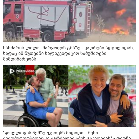
ხანძარია ლილო-მარყოფის გზაზე - კადრები ადგილიდან,
სადაც ამ წუთებში სალიკვიდაციო სამუშაოები
მიმდინარეობს
11:36 / 08-08-2026
წელიწადნახევარში საქართველოში 164
ადამიანი დაიკარგა - 57 პირს ამ დრომდე
ეძებენ
"ყოველთვის ჩემზე უკეთესს მხდიდი - შენი
ავადმყოფობითაც კი აგრძელებ ამის გაკეთებას" - თეონა
11:59 / 09-08-2026