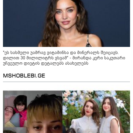
სებ - აშშ-ის სახაზინო
დეპარტამენტის მიერ
სანქცირებული პირი არ
წარმოადგენს საქართველოს
ეროვნული ბანკის რეგულირებულ
სუბიექტს
"ეს სასმელი უამრავ ვიტამინსა და მინერალს შეიცავს.
მოზაიკა
დილით 30 მილილიტრს ვსვამ" - მირანდა კერი საკუთარი
უჩვეულო დიეტის დეტალებს ასახელებს
MSHOBLEBI.GE