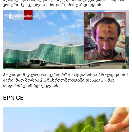
კონტრიძე მეუღლეს ემოციურ "პოსტს" უძღვნის
ხანძარი ლილო-მარტყოფის
გზაზე - რა ვითარებაა ადგილზე
ამ წუთებში? (ვიდეო)
10:29 / 09-08-2026
"ვერასდროს ვიფიქრებდი, რომ
ჩვენი ცხოვრება შენთან ერთად
ასეთ არარომანტიკულ ფაზაში
შევიდოდა" - თეონა კონტრიძე
ქორწინებიდან 18 წლის თავზე
ქმარს ემოციურ "პოსტს" უძღვნის
პოლიციამ ,,გლოვოს” კურიერზე თავდასხმის ბრალდებით 3
პირი, მათ შორის 2 არასრულწლოვანი დააკავა - შსს
ინფორმაციას ავრცელებს
09:25 / 09-08-2026
შეკვეთილის სანაპიროზე ზღვამ
უპილოტო საფრენი აპარატის
BPN.GE
ფრაგმენტი გამორიყა
08:54 / 09-08-2026