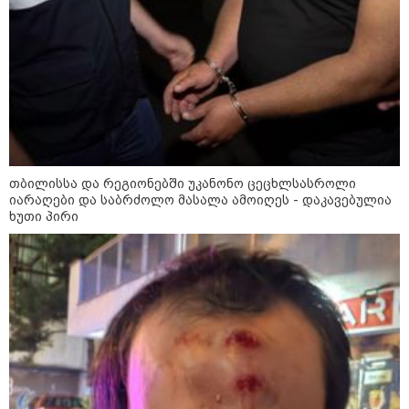
კობახიძის განცხადებას?
კატეგორიის ყველა სიახლე
თბილისსა და რეგიონებში უკანონო ცეცხლსასროლი
„გაჩნდა მოთხოვნა სააგარაკე
იარაღები და საბრძოლო მასალა ამოიღეს - დაკავებულია
მიწის ნაკვეთებზე“ - როგორ
ხუთი პირი
იცვლება უძრავი ქონების ბაზარი
„გადავწყვიტეთ, უკვე
დასრულებული სივრცის
მონახულების შესაძლებლობა
ახლავე მოგცეთ“ - თბილისის
ახალი ზოოპარკი სატესტო
რეჟიმში იხსნება
რა არის ცნობილი,