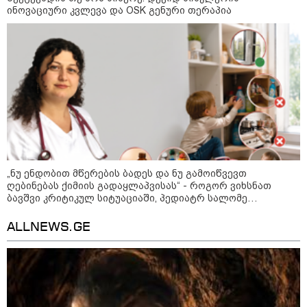
როგორ ჩავიცვათ 40 წლის
ინოვაციური კვლევა და OSK გენური თერაპია
შემდეგ: მილიონერების
სტილისტის 8 ოქროს წესი და
აუცილებელი სამოსი
მსოფლიო
„ნუ ენდობით მწერების ბადეს და ნუ გამოიწვევთ
ღებინებას ქიმიის გადაყლაპვისას“ - როგორ ვიხსნათ
ბავშვი კრიტიკულ სიტუაციაში, პედიატრ სალომე
ახვლედიანის რჩევები
ALLNEWS.GE