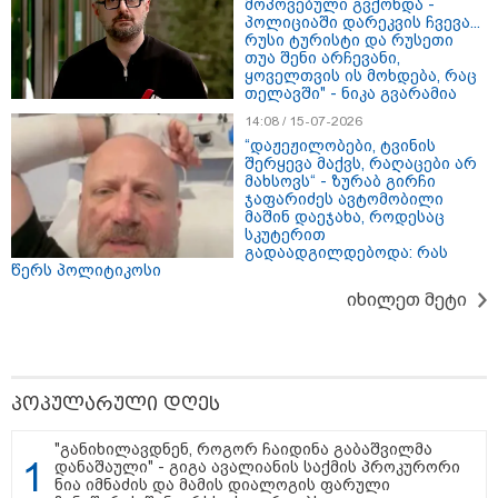
მოპოვებული გვქონდა -
პოლიციაში დარეკვის ჩვევა...
რუსი ტურისტი და რუსეთი
თუა შენი არჩევანი,
16:41 / 08-08-2026
ყოველთვის ის მოხდება, რაც
"კაპროვანში ზღვამ კიდევ ერთი
თელავში" - ნიკა გვარამია
ჭურვი გამორიყა, ადგილზე
14:08 / 15-07-2026
მობილიზებულია პოლიცია და
“დაჟეჟილობები, ტვინის
სამაშველო" - რას წერს და რა
შერყევა მაქვს, რაღაცები არ
კადრებს აქვეყნებს თათია
მახსოვს“ - ზურაბ გირჩი
ნიკოლაშვილი?
ჯაფარიძეს ავტომობილი
მაშინ დაეჯახა, როდესაც
სკუტერით
12:18 / 08-08-2026
გადაადგილდებოდა: რას
"რუსეთმა განახორციელა
წერს პოლიტიკოსი
საქართველოს ტერიტორიების
20%-ის ოკუპაცია და
იხილეთ მეტი
სააკაშვილის, მისი რეჟიმის
ღალატი ვერანაირად ვერ
გადაფარავს ამ დანაშაულს" -
ირაკლი კობახიძე
13:16 / 08-08-2026
პოპულარული დღეს
"ძალიან ბევრ ინფორმაციას
ვიღებთ ხალხისგან" - რას წერს
"განიხილავდნენ, როგორ ჩაიდინა გაბაშვილმა
ადვოკატი ტარიელ კაკაბაძე
დანაშაული" - გიგა ავალიანის საქმის პროკურორი
ნია იმნაძის და მამის დიალოგის ფარული