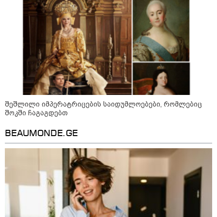
უწყობს ირანული
ტერორისტული ქსელების
უკანონო გაფართოებას, თუმცა
მაინც ამერიკას უყენებს
მოთხოვნებს?" - ჯო უილსონი
21:17 / 08-08-2026
აშშ-მა საქართველოში
დაფუძნებული კრიპტოკომპანია
დაასანქცირა
შეშლილი იმპერატრიცების საიდუმლოებები, რომლებიც
შოკში ჩაგაგდებთ
18:35 / 08-08-2026
BEAUMONDE.GE
"ბულგარეთის საჰაერო
სივრცეში დრონი აფეთქდა" -
ბულგარეთის პრემიერ-მინისტრი
კატეგორიის ყველა სიახლე