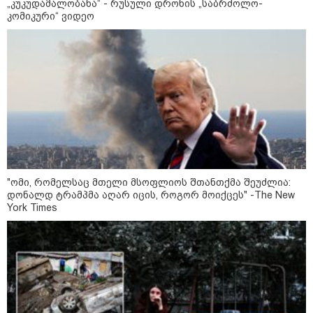
„კუკუდამალობანა“ - რუსული დრონის „საბრძოლო-
კომიკური“ ვიდეო
შტურმი ტვინზე და პოლიტიკური
პოლარიზაციის მეტასტაზები: რა
ემართება ადამიანის ფსიქიკას,
როდესაც მედიიდან და
სოცქსელებიდან მუდმივად
ლანძღვა-გინება ესმის?! -
ფსიქოლოგ ზურა მხეიძის ანალიზი
სამართალი
"ომი, რომელსაც მთელი მსოფლიოს შთანთქმა შეუძლია:
დონალდ ტრამპმა აღარ იცის, როგორ მოიქცეს" -The New
York Times