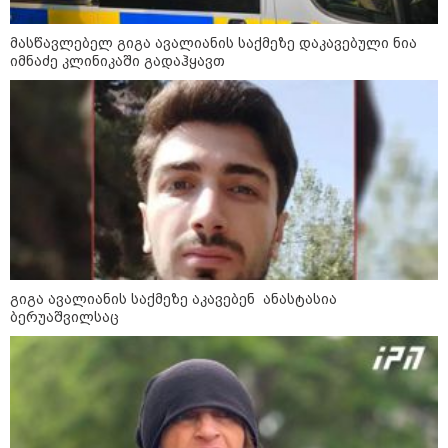
12:20 / 04-08-2026
"როცა კანონიკიდან
გამომდინარე, მართებულად
მასწავლებელ გიგა ავალიანის საქმეზე დაკავებული ნია
მიგვაჩნია, რომ ადამიანის
იმნაძე კლინიკაში გადაჰყავთ
გასვენება ტაძრიდან არ მოხდეს,
ეს მგლოვიარეს ისეთი
სიყვარულითა უნდა ავუხსნათ,
რომ შფოთვა არ დაიბადოს" -
დედა სიდონია
16:02 / 03-08-2026
"15 წლის წინ ჩადენილი
დანაშაული, 5-ჯერ შეცვლილი
მოსამართლე, 4-ჯერ თავიდან
დაწყებული საქმე... მადლობა
პროკურატურას, მათ გარეშე ეს
შედეგი არ დადგებოდა" - ქეთა
ხარძიანი
გიგა ავალიანის საქმეზე აკავებენ ანასტასია
12:12 / 02-08-2026
ბერუაშვილსაც
“როდესაც ზღვაზე დასვენება
უფრო დიდი პრიორიტეტია,
ვიდრე პოლიტიკური პატიმრები,
ბრძოლა ან პოლიტსაბჭოს
სხდომა, ბევრ რამეზე
მეტყველებს“ - ანა წითლიძე
თინა ბოკუჩავაზე