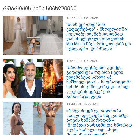
რუბრიკის სხვა სიახლეები
12:37 / 04-08-2026
რა მანძილზე აფიქსირებს კამერა
გზებზე მანქანის სიჩქარეს -
"ამას ვერასდროს
მითები ფოტორადარებზე
ვიფიქრებდი" - მსოფლიოში
ყველაზე ლამაზ გოგონად
დასახელებული თაილინის
Miu Miu-ს საქორწილო კაბა და
იტალიური ქორწილი
10:57 / 31-07-2026
"წარმოდგენაც არ გვაქვს,
სამხედრო
გადაურჩება თუ არა ჩვენი
ულამაზესი სახლი ამ
საშინელებას" - საფრანგეთში
ხანძრის გამო ჯორჯ და ამალ
კლუნების ევაკუაცია
განხორციელდა
11:44 / 30-07-2026
51 წლის ევა ლონგორიას
ახალი ფოტოები ხმელთაშუა
ზღვის სანაპიროდან -
"მუდმივი ვარჯიში და სწორად
კვება საბოლოოდ, ასეთ
შედეგს გვაძლევს"