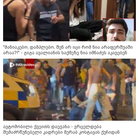
რა უნდა იყოს იდეალურ პლაჟის
ჩანთაში: სრული ჩეკლისტი
ზღვაზე წასვლამდე
"მანიაკებო, დამპლებო, შენ არ იცი რომ ნია არაფერშუაში
არაა?!" - გიგა ავალიანის საქმეზე ნია იმნაძეს აკავებენ
კონფლიქტები
ავტომობილი ქვეითს დაეჯახა - ვრცელდება
შემაძრწუნებელი კადრები მერაბ კოსტავას ქუჩიდან