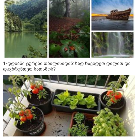
კატეგორიის ყველა სიახლე
მასწავლებელ გიგა ავალიანის
საქმეზე დაკავებული ნია იმნაძე
კლინიკაში გადაჰყავთ
1-დღიანი ტურები თბილისიდან: სად წავიდეთ დილით და
დავბრუნდეთ საღამოს?
გიგა ავალიანის საქმეზე აკავებენ
ანასტასია ბერუაშვილსაც
გიგა ავალიანის დედა - ჩემი
შვილი მიატოვეს, მიაგდეს, რომ
მომკვდარიყო! - ნია იმნაძის
დედას რეანიმაციაში
ზეწარგადაფარებული შვილი არ