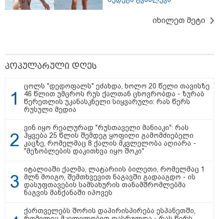
იხილეთ მეტი
პოპულარული დღეს
14:40 / 05-08-2026
ცოლს "დედოფალს" ეძახდა, ხოლო 20 წელი თავისზე
46 წლით უმცროს რუს ქალთან ცხოვრობდა - ზურაბ
პუტინმა უკრაინის წინააღმდეგ მებრძოლი
წერეთლის უკანასკნელი სიყვარული: რას წერს
დაჯგუფებების ხელმძღვანელობაში
რუსული მედია
საკადრო ცვლილებები განახორციელა
ვინ იყო რეალურად "რუსთაველი მანიაკი": რას
ჰყვება 25 წლის შემდეგ ყოფილი გამომძიებელი
კაცზე, რომელმაც 8 ქალის მკვლელობა აღიარა -
12:46 / 01-08-2026
"მეზობლების დაკითხვა იყო შოკი"
"რუსეთში შესაძლოა, საომარი
მდგომარეობა გამოცხადდეს" -
იტალიაში ქალმა, ლატარიის ბილეთი, რომელმაც 1
გენერალ-მაიორ ვახტანგ
მლნ მოიგო, შემთხვევით ნაგავში გადააგდო - ის
კაპანაძის ანალიზი
დასუფთავების სამსახურის თანამშრომლებმა
ნაგვის მანქანაში იპოვეს
ქართველებს შორის დაპირისპირება ესპანეთში,
08:24 / 29-07-2026
რომელიც მკვლელობით დასრულდა - რას წერს