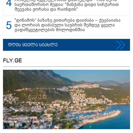
საერთაშორისო მედია: "მანქანა დიდი სიჩქარით
კასპიის ზღვა: სამი ქვეყნის
შეეჯახა ჟორასა და რაინდის"
დაპირისპირების ახალი
ადგილი - რა სტრატეგიული
მნიშვნელობა აქვს ამ ადგილს
"დინამოს“ ბაზაზე ვითარება დაიძაბა – ქეცბაიასა
და ლორიას დაძაბული საუბრის შემდეგ ყველა
გადაწყვეტილების მოლოდინშია
09:42 / 22-07-2026
დღის ყველა სიახლე
რუსეთის ქალაქებში,
კრასნოდარსა და ნევინომისკში,
Wildberries-ის ლოგისტიკურ
FLY.GE
ცენტრებზე თავდასხმა მოხდა-
არიან დაშავებულები
08:51 / 22-07-2026
ზელენსკიმ ფედოროვის
შემდეგ, სირსკიც გაუშვა - ვინ
იქნება უკრაინის შეიარაღებული
ძალების ახალი
მთავარსარდალი?
კატეგორიის ყველა სიახლე