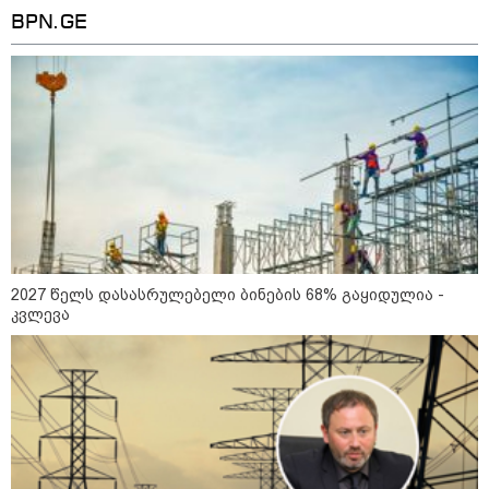
BPN.GE
14:23 / 05-08-2026
ევროპელმა და რუსმა ყოფილმა
მაღალჩინოსნებმა უკრაინაში ომთან
დაკავშირებით მოლაპარაკებები
გამართეს - რა არის ცნობილი
შეხვედრაზე
2027 წელს დასასრულებელი ბინების 68% გაყიდულია -
კვლევა
09:55 / 05-08-2026
მორიგი თავდასხმა Wildberries-
ის საწყობზე - დრონებით
თავდასხმის შემდეგ, ტულას
ოლქში მდებარე საწყობში
ხანძარია