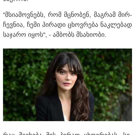
თბილისი - ანტალია 759.90
ლარიდან
"მსი­ა­მოვ­ნებს, რომ მცნო­ბენ, მაგ­რამ მირ­
ჩევ­ნია, ჩემი პი­რა­დი ცხოვ­რე­ბა ნაკ­ლე­ბად
სა­ჯა­რო იყოს", - ამ­ბობს მსა­ხი­ო­ბი.
თბილისი - ჰერაკლიონი 1756.90
ლარიდან
თბილისი - ბუდაპეშტი 1403.00
ლარიდან
თბილისი - რომი 712.70 ლარიდან