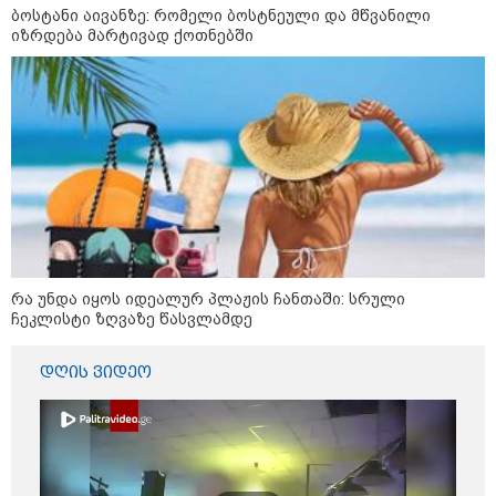
ბოსტანი აივანზე: რომელი ბოსტნეული და მწვანილი
უნახავს - ჩემი აზრით, ანასტასია
იზრდება მარტივად ქოთნებში
ბერუაშვილსაც დაიჭერენ
ანდრია ჯაღმაიძე - სიმართლე
გაცხადდება და თავად ამხელს
მათ, ვინც სცადა, უბედური და
სამწუხარო, მგრძნობიარე ამბავი
ეკლესიის დასაკნინებლად
გამოეყენებინა - ეკლესიას
უკრაინაში მებრძოლ
ადამიანთათვის რაიმე
შემზღუდავი ნორმა არასდროს
დაუდგენია
Faceამბები
რა უნდა იყოს იდეალურ პლაჟის ჩანთაში: სრული
ჩეკლისტი ზღვაზე წასვლამდე
დღის ვიდეო