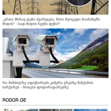
09:12 / 05-08-2026
14 გარდაცვლილი, 22
დაშავებული, მასშტაბური
ხანძარი - რუსეთმა კიევზე
„ერთი მხრივ დენი ძვირდება, მისი მეოცედი მაინინგში
იერიში ბალისტიკური
რაკეტებით მიიტანა
მიდის" - სად მიდის ჩვენი დენი?
14:13 / 04-08-2026
მორიგი თავდასხმა რუსეთში,
ნავთობგადამამუშავებელ
ქარხანაზე - რა დეტალებია
ცნობილი
09:20 / 04-08-2026
შვიდი გარდაცვლილი და 40
რა მანძილზე აფიქსირებს კამერა გზებზე მანქანის
დაშავებული - რუსეთში
სიჩქარეს - მითები ფოტორადარებზე
აცხადებენ, რომ უკრაინული
დრონი დამსვენებლებით სავსე
სანაპიროზე აფეთქდა (ვიდეო)
ROGOR.GE