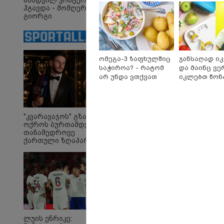
ნამდვილ კონცერტს
ჰგავდა - მომღერალი
გიორგი
მეფისაშვილი
დაქორწინდა (ვიდეო)
ომეგა-3 ზაფხულშიც
ჯანსაღად ი
ირაკლი
"თ
საჭიროა? - რატომ
და მაინც ვე
ღარიბაშვილი კლინიკაში
ცო
არ უნდა ვთქვათ
იკლებთ წონა
იყო გადაყვანილი - რა
ცხ
უარი თევზზე ცხელ
ლაშა უჩავა 
დეტალებზე საუბრობს
აქვ
დღეებში
მიზეზებზე ს
მისი ადვოკატი?
გუ
დე
მი
"კვარავაჯოს" გზა
ოქროს ბურთამდე:
თანამედროვე
ქართული ზღაპარი
Faceამბები
ლუის ენრიკე: