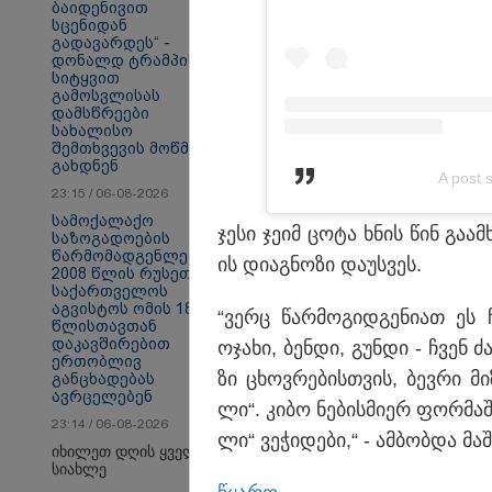
ბაიდენივით
სცენიდან
გადავარდეს“ -
დონალდ ტრამპის
სიტყვით
სამართალი
გამოსვლისას
დამსწრეები
სახალისო
შემთხვევის მოწმენი
გახდნენ
A post 
23:15 / 06-08-2026
სამოქალაქო
ჯესი ჯეიმ ცოტა ხნის წინ გა­ამ
საზოგადოების
წარმომადგენლები
ის დი­აგ­ნო­ზი და­უს­ვეს.
2008 წლის რუსეთ-
საქართველოს
აგვისტოს ომის 18
“ვერც წარ­მო­გიდ­გე­ნი­ათ ეს 
წლისთავთან
დაკავშირებით
ოჯა­ხი, ბენ­დი, გუნ­დი - ჩვენ ძ
ერთობლივ
ზი ცხოვ­რე­ბის­თვის, ბევ­რი მი­
განცხადებას
ავრცელებენ
ლი“. კიბო ნე­ბის­მი­ერ ფორ­მა­
23:14 / 06-08-2026
ლი“ ვე­ჭი­დე­ბი,“ - ამ­ბობ­და მა
იხილეთ დღის ყველა
სიახლე