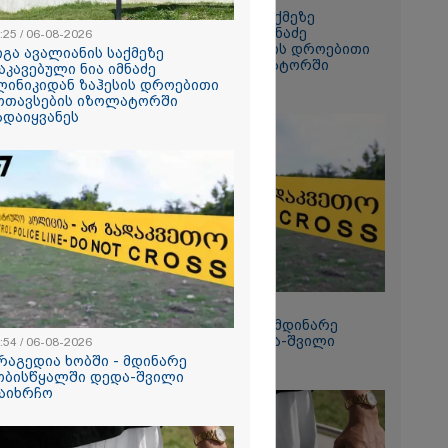
გიგა ავალიანის საქმეზე
დაკავებული ნია იმნაძე
:25 / 06-08-2026
ანიკო,
კლინიკიდან ზაჰესის დროებითი
იგა ავალიანის საქმეზე
ვადება არ
მოთავსების იზოლატორში
აკავებული ნია იმნაძე
კლი
გადაიყვანეს
ლინიკიდან ზაჰესის დროებითი
ლინიკაში
ოთავსების იზოლატორში
ანილი - რას
ადაიყვანეს
ვოკატი?
ეტიკული
 გათიშვა -
კ-ის წევრი
ქრება ნია
კურატურამ
12:54 / 06-08-2026
წარუდგინა
ტრაგედია ხობში - მდინარე
ხობისწყალში დედა-შვილი
:54 / 06-08-2026
დაიხრჩო
რაგედია ხობში - მდინარე
ობისწყალში დედა-შვილი
2026
აიხრჩო
დება, რომ
 რესტორანში
ფეთქებას