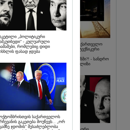
იდან
საქმე...
რას, მათ
შედეგი არ
" - ქეთა
აკეტილი „პოლიტიკური
ამკუთხედი“ - კულუარული
რატომ ჩაბნელდა საქართველო
ამაშები, რომლებიც დიდი
მესამედ: საბოტაჟი, ტექნიკური
ისხლის ფასად ჯდება
ხარვეზი თუ
არაპროფესიონალიზმი?! - სანდრო
თვალჭრელიძის ანალიზი
ოქტომბრისთვის საქართველოს
რჩევანის გაკეთება მოუწევს... „ორ
კამზე ჯდომის“ შესაძლებლობა
ჩაკეტილი „პოლიტიკური