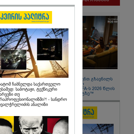
ლფასი" -
ნუკა
2026
11:13 / 05-08-2026
ყლოდ და
Hisense წარმოგიდგენთ გზავნილს
ატარეს, მათ
"ინოვაციები უკეთესი
ატომ ჩაბნელდა საქართველო
დავუბრუნეთ" -
ცხოვრებისათვის" FIFA-ს 2026 წლის
ესამედ: საბოტაჟი, ტექნიკური
მეზღვაური
მსოფლიო ჩემპიონატზე™
არვეზი თუ
36 მიგრანტი,
რაპროფესიონალიზმი?! - სანდრო
, ორსული
ვალჭრელიძის ანალიზი
დაარჩინა
2026
ინ ჩადენილი
 5-ჯერ
მოსამართლე,