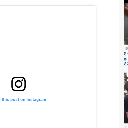
ში, კლინიკის
რუსი გენე
რფარეშოში გააჩინა,
ემსხვერპლ
გ კი დაზიანებები
მიერ მიტა
ნა
"საჩუქარი
წვეულება:
/ 06-08-2026
14:09 / 06-08-
დეტალები
ლზე მეტი ხნის
დამტკიცდა
ეგ პირველად,
უსაფრთხოე
ხეთში ვეფხვი
ეროვნული 
რ ბუნებაში გაუშვეს
რომელიც ს
15
ყნდება კადრები
შემთხვევე
დაშავებულ
შ
დაღუპულთ
დ
რაოდენობი
გ
შემცირება
ითვალისწინ
მოიცავს ის
 this post on Instagram
ილისი - ჰერაკლიონი
თბილისი - ბუდაპეშტი
თბილისი - 
40.90 ლარიდან
942.70 ლარიდან
ლარიდან
11