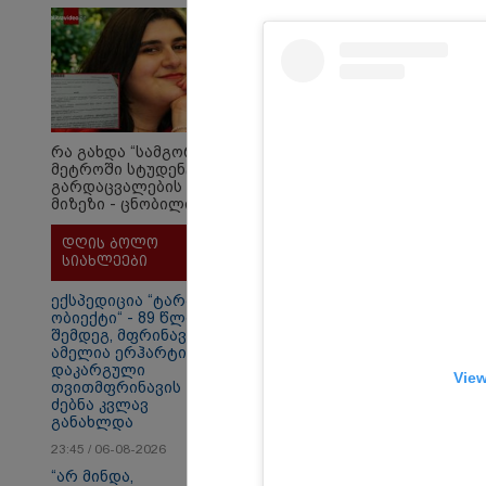
ბათუმ
რამდენ წლიანი
საპი
პატიმრობა
შემდე
ემუქრებათ
მიაყე
არასრულწლოვნებს?
12:56 
70 წე
შემდ
რა გახდა “სამგორის”
ყაზა
მეტროში სტუდენტის
ველუ
გარდაცვალების
- ქვე
მიზეზი - ცნობილია
ექსპერტიზის პასუხი
დღის ბოლო
სიახლეები
ექსპედიცია “ტარაიას
ობიექტი“ - 89 წლის
შემდეგ, მფრინავი
ამელია ერჰარტის
დაკარგული
View
თვითმფრინავის
ძებნა კვლავ
განახლდა
23:45 / 06-08-2026
თბილისი - ანტალია
თბ
849.20 ლარიდან
15
“არ მინდა,