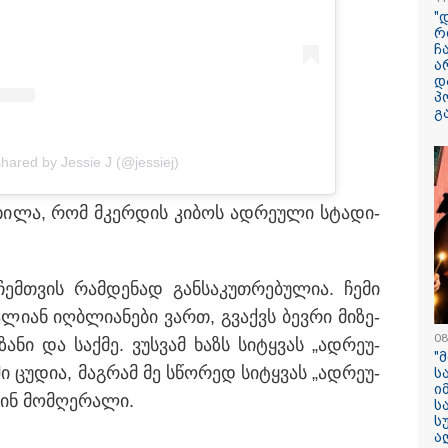
"
რ
ჩ
ა
დ
პ
გ
13:59 / 06-08-2026
ნიკა მელიას
shared by Jessie J (@jessiej)
სასამართლოს
უპატივცემლობი
­ხი­ლა, რომ მკერ­დის კი­ბოს ად­რე­უ­ლი სტა­დი­
1 წლით და 6 თ
თავისუფლების 
მიესაჯა
ჩემ­თვის რამ­დე­ნად გან­სა­კუთ­რე­ბუ­ლია. ჩემი
ა­ლი­ან იღ­ბლი­ა­ნე­ბი ვართ, გვაქვს ბევ­რი მი­ზე­
08
ზა­ნი და საქ­მე. ვუს­ვამ ხაზს სი­ტყვას „ად­რე­უ­
"
ში ცუ­დია, მაგ­რამ მე სწო­რედ სი­ტყვას „ად­რე­უ­
ს
ი
­შინ მომ­ღე­რა­ლი.
ს
ს
ა