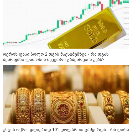
16:06 / 09-08-2026
"ტრაგედიამდე ალექსანდრე
გაბაშვილი ChatGPT-ის აწვდის
თავისი ელექტროშოკის
ინფორმაციებს და ეუბნება:
გათიშავს თუ არა პიროვნებას,
თან ეუბნება, დაივიწყე, რაც
გითხარი" - გიგა ავალიანის
დედა
14:07 / 09-08-2026
თბილისის ზღვაზე 17 წლის ბიჭი
დაიხრჩო - ცნობილი ხდება მისი
ოქროს ფასი ბოლო 2 თვის მაქსიმუმზეა - რა დგას
ვინაობა
ძვირფასი ლითონის მკვეთრი გაძვირების უკან?
12:27 / 09-08-2026
წალენჯიხის არტ-მეურნეობაში,
ნიკო კვარაცხელიას სახელობის
IT სკოლის კურსამთავრებულებს
სერტიფიკატები გადაეცათ
უნცია ოქრო დღიურად 101 დოლარით გაძვირდა - რა ღირს
11:59 / 09-08-2026