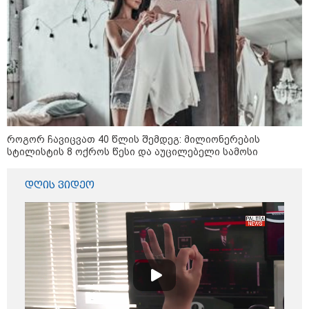
"ყოველთვის ჩემზე უკეთესს
მხდიდი - შენი ავადმყოფობითაც
კი აგრძელებ ამის გაკეთებას" -
თეონა კონტრიძე მეუღლეს
ემოციურ "პოსტს" უძღვნის
პოლიციამ ,,გლოვოს” კურიერზე
თავდასხმის ბრალდებით 3 პირი,
მათ შორის 2 არასრულწლოვანი
დააკავა - შსს ინფორმაციას
როგორ ჩავიცვათ 40 წლის შემდეგ: მილიონერების
ავრცელებს
სტილისტის 8 ოქროს წესი და აუცილებელი სამოსი
დღის ვიდეო
პოლიტიკა