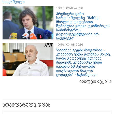
სააკაშვილი
16:31 / 03-08-2026
პრემიერი ვანო
ზარდიაშვილზე: "მასზე
მხოლოდ დადებითი
შემიძლია ვთქვა, ეკონომიკის
სამინისტროს
გადაწყვეტილებაში არ
ჩავერევი"
10:58 / 03-08-2026
"ბიძინას გეგმა როგორია -
კობახიძე უნდა გაუშვას პიკზე,
როცა გადაწყვეტილებას
17:13 / 08-08-2026
მიიღებს, კობახიძეს უნდა
"დასავლეთმა საქართველო ჩვენ წინააღმდეგ
აკიდოს ამ პერიოდში
გეოპოლიტიკური ბრძოლის უგუნურ იარაღად
დაგროვილი მთელი
ცოდვები" - ხუხაშვილი
გამოიყენა" - დიმიტრი მედვედევი
იხილეთ მეტი
13:36 / 09-08-2026
24 წლის ფეხბურთელს თამაშის
დროს ელვამ დაარტყა,
პოპულარული დღეს
დაშავდა 12 ადამიანი -
ვრცელდება ტრაგიკული