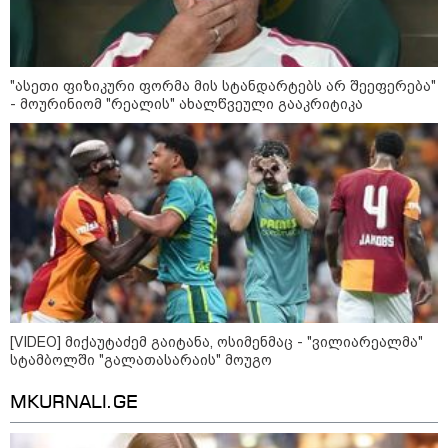
ის საწყობზე - დრონებით
თავდასხმის შემდეგ, ტულას
ოლქში მდებარე საწყობში
ხანძარია
"ასეთი ფიზიკური ფორმა მის სტანდარტებს არ შეეფერება"
- მოურინიომ "რეალის" ახალწვეული გააკრიტიკა
09:12 / 05-08-2026
14 გარდაცვლილი, 22
დაშავებული, მასშტაბური
ხანძარი - რუსეთმა კიევზე
იერიში ბალისტიკური
რაკეტებით მიიტანა
14:13 / 04-08-2026
მორიგი თავდასხმა რუსეთში,
ნავთობგადამამუშავებელ
ქარხანაზე - რა დეტალებია
ცნობილი
[VIDEO] მიქაუტაძემ გაიტანა, ოსიმენმაც - "ვილიარეალმა"
სტამბოლში "გალათასარაის" მოუგო
MKURNALI.GE
კატეგორიის ყველა სიახლე