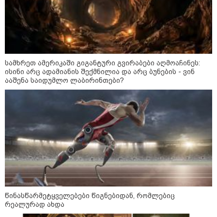
როგორ ჩავიცვათ 40 წლის
შემდეგ: მილიონერების
სტილისტის 8 ოქროს წესი და
აუცილებელი სამოსი
სამხრეთ ამერიკაში გიგანტური გვირაბები აღმოაჩინეს:
ისინი არც ადამიანის შექმნილია და არც ბუნების - ვინ
ააშენა საიდუმლო ლაბირინთები?
მსოფლიო
წინასწარმეტყველებები წიგნებიდან, რომლებიც
რეალურად ახდა