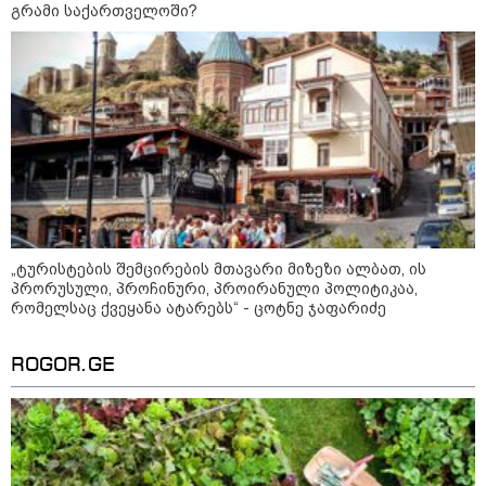
გრამი საქართველოში?
ხანძარი ლილო-მარტყოფის
გზაზე - რა ვითარებაა ადგილზე
ამ წუთებში? (ვიდეო)
კატეგორიის ყველა სიახლე
მკითხველის რჩევით
„ტურისტების შემცირების მთავარი მიზეზი ალბათ, ის
პრორუსული, პროჩინური, პროირანული პოლიტიკაა,
რომელსაც ქვეყანა ატარებს“ - ცოტნე ჯაფარიძე
ROGOR.GE