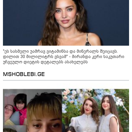
ირანის უსაფრთხოების
სამსახურის ხელმძღვანელი
ჰორმუზის სრუტის გახსნამდე აშშ-
ს მოთხოვნებს უყენებს
"ეს სასმელი უამრავ ვიტამინსა და მინერალს შეიცავს.
დილით 30 მილილიტრს ვსვამ" - მირანდა კერი საკუთარი
უჩვეულო დიეტის დეტალებს ასახელებს
ტარიელ კაკაბაძე - ნატა
ვიბლიანის საქმეზე საზოგადოება
MSHOBLEBI.GE
უახლოეს დღეებში გაიგებს
სიახლეს, დაიდება პირველი
მნიშვნელოვანი შედეგი და
ოფიციალურად ცნობენ
დაზარალებულად
ყვარელში თვითნებურად
მოწყობილ ავტორბოლაზე
არასრულწლოვნის დაღუპვის
საქმეზე ორ პირს ბრალი
წარედგინა