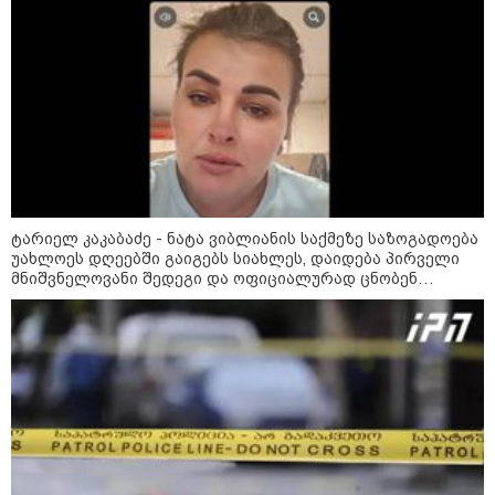
თავისუფლებისთვის შეწირული
გმირების მემორიალზე
გაკეთდა" - "ნაციონალური
მოძრაობა"
19:03 / 08-08-2026
"მკაცრად ვგმობთ ირაკლი
კობახიძის განცხადებას" -
"კოალიცია ცვლილებისთვის"
ტარიელ კაკაბაძე - ნატა ვიბლიანის საქმეზე საზოგადოება
16:33 / 08-08-2026
უახლოეს დღეებში გაიგებს სიახლეს, დაიდება პირველი
"გიორგი ბარამიძემ რაღაც
მნიშვნელოვანი შედეგი და ოფიციალურად ცნობენ
არასწორად ჩამოაყალიბა,
დაზარალებულად
მაგრამ ნამდვილად არ
ეკუთვნის წიხლი ივანიშვილის
ღალატზე დაფუძნებული
დიქტატურის მსახურებისგან" -
მიხეილ სააკაშვილი
16:22 / 08-08-2026
"აი, ეს არის სამშობლოს
ღალატი" - როგორ ეხმაურება
ნიკა გვარამია აგვისტოს ომთან
დაკავშირებით ირაკლი