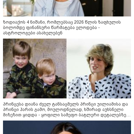
უკრაინამ ბელგოროდზე
დრონებით იერიში მიიტანა,
დაიღუპა 3 ადამიანი და
დაშავდა 25
ზოდიაქოს 4 ნიშანი, რომლებსაც 2026 წლის ზაფხულის
ბოლომდე ფინანსური წარმატება ელოდება -
ასტროლოგები ასახელებენ
10:17 / 09-08-2026
რუსებმა ხარკოვს და ოდესას
დაარტყეს, არიან დაღუპულები
და დაშავებულები - რა
ინფორმაციას ავრცელებს
ხარკოვის მერი?
10:02 / 09-08-2026
"ქართული ოცნება” ხელს
უწყობს ირანული
ტერორისტული ქსელების
უკანონო გაფართოებას, თუმცა
მაინც ამერიკას უყენებს
პრინცესა დიანა ძველ ტანსაცმელს პრინცი უილიამისა და
მოთხოვნებს?" - ჯო უილსონი
პრინცი ჰარის გამო, მოულოდნელად, ხშირად აუხსნელი
მიზეზით ყიდდა - ყოფილი სამეფო ბატლერი დეტალებზე
საკუთარ წიგნში საუბრობს
კატეგორიის ყველა სიახლე