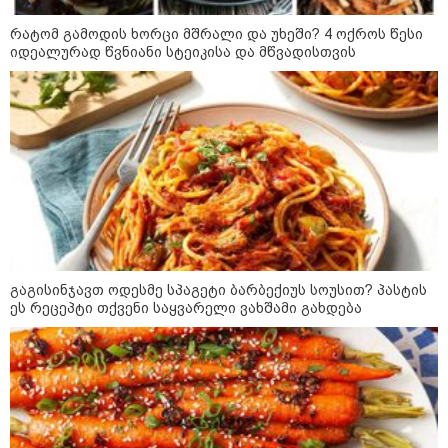
"ბავშვობიდან ასე ვარ..
ფანატიკურად ვარ შეყვარებული
რატომ გამოდის ხორცი მშრალი და უხეში? 4 ოქროს წესი
საქართველოზე" - გაიცანით
იდეალურად წვნიანი სტეიკისა და მწვადისთვის
მარტინ გუიმჯიანი, ქართულ
ენასა და საქართველოზე
შეყვარებული სომეხი ბიჭი
23:15 / 07-08-2026
ამოუცნობი ანომალიური
მოვლენები - ტრამპის
ადმინისტრაციამ “UFO”- ს
ფაილების მორიგი პაკეტი
გამოაქვეყნა
22:30 / 07-08-2026
გაგისინჯავთ ოდესმე სპაგეტი ბარბექიუს სოუსით? პასტის
ინტერნეტში ამაღელვებელი
ეს რეცეპტი თქვენი საყვარელი ვახშამი გახდება
კადრები ვრცელდება - როგორ
გადაარჩინა 56 წლის კაცმა
ბავშვები აბობოქრებულ ზღვაში
დახრჩობას
კატეგორიის ყველა სიახლე