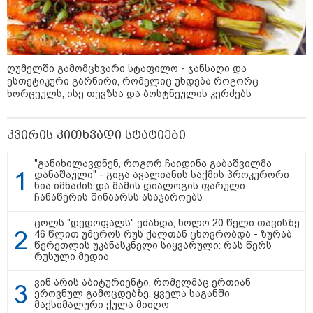
ღუმელში გამომცხვარი სტაფილო - ჯანსაღი და
ესთეტიკური გარნირი, რომელიც უხდება როგორც
"არის პოლარიზაციის კიდევ უფრო
ხორცეულს, ისე თევზსა და ბოსტნეულის კერძებს
გაღრმავების საფრთხე და ...“
კვირის კითხვადი სტატიები
"განიხილავდნენ, როგორ ჩაიდინა გაბაშვილმა
"გონებაში ვალაგებდი, ეს ამბავი
დანაშაული" - გიგა ავალიანის საქმის პროკურორი
პირველად ვისთვის მეთქვა, ვის
ნია იმნაძის და მამის დიალოგის ფარული
უნდა ჩავექოლე“
ჩანაწერის შინაარსს ასაჯაროებს
ცოლს "დედოფალს" ეძახდა, ხოლო 20 წელი თავისზე
46 წლით უმცროს რუს ქალთან ცხოვრობდა - ზურაბ
წერეთლის უკანასკნელი სიყვარული: რას წერს
"ძალიან მძიმეა ჩემთვის ის, რაც
რუსული მედია
ახლა გითხარით“
ვინ არის აბიტურიენტი, რომელმაც ერთიან
ეროვნულ გამოცდებზე, ყველა საგანში
მაქსიმალური ქულა მიიღო