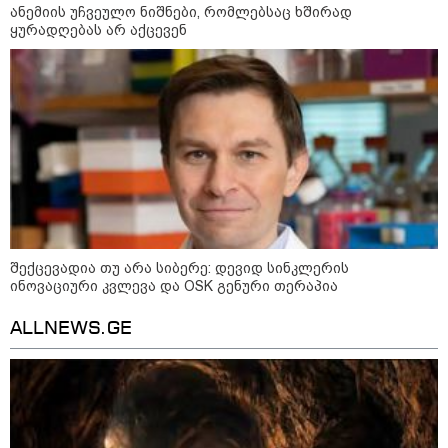
ანემიის უჩვეულო ნიშნები, რომლებსაც ხშირად
დღის ზოგადი
9
ყურადღებას არ აქცევენ
ასტროლოგიური
პროგნოზი
აგვისტო
აგვისტო აგარაკზე: ეს 5 საქმე
უნდა მოასწროთ შემოდგომის
დადგომამდე
შექცევადია თუ არა სიბერე: დევიდ სინკლერის
ინოვაციური კვლევა და OSK გენური თერაპია
ALLNEWS.GE
ფული ამ ზოდიაქოს ნიშნების
ხელში აღმოჩნდება: ვინ
გამდიდრდება?