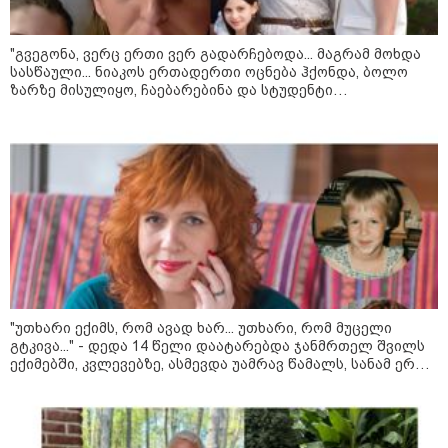
პროკურატურამ 2024 წელს
სამტრედიაში წინასაარჩევნო
კამპანიის დროს ძალადობის
"გვეგონა, ვერც ერთი ვერ გადარჩებოდა... მაგრამ მოხდა
ფაქტზე სამ პირს, მათ შორის ნიკა
სასწაული... ნიაკოს ერთადერთი ოცნება ჰქონდა, ბოლო
მელიას თანმხლებ პირებს
ზარზე მისულიყო, ჩაებარებინა და სტუდენტი
ბრალდება წარუდგინა
გამხდარიყო..." - ერთ წამში შეცვლილი ცხოვრება და
დედა, რომელიც შვილებისთვის იბრძვის
მოზაიკა
"უთხარი ექიმს, რომ ავად ხარ... უთხარი, რომ მუცელი
გტკივა..." - დედა 14 წელი დაატარებდა ჯანმრთელ შვილს
ექიმებში, კვლევებზე, ასმევდა უამრავ წამალს, სანამ ერთ
დღესაც ერთი ექიმი არ დაეჭვდა