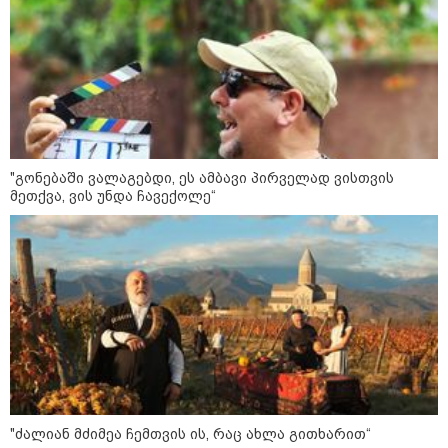
მიზეზი ალბათ, ის პრორუსული,
პროჩინური, პროირანული
პოლიტიკაა, რომელსაც ქვეყანა
ატარებს“ - ცოტნე ჯაფარიძე
კონფლიქტები
"გონებაში ვალაგებდი, ეს ამბავი პირველად ვისთვის
მეთქვა, ვის უნდა ჩავექოლე“
"ძალიან მძიმეა ჩემთვის ის, რაც ახლა გითხარით“