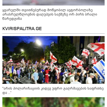
კობახიძის განცხადებას?
ყვარელში თვითნებურად მოწყობილ ავტორბოლაზე
არასრულწლოვნის დაღუპვის საქმეზე ორ პირს ბრალი
კატეგორიის ყველა სიახლე
წარედგინა
KVIRISPALITRA.GE
ოქროს ფასი ბოლო 2 თვის
მაქსიმუმზეა - რა დგას ძვირფასი
ლითონის მკვეთრი გაძვირების
უკან?
უნცია ოქრო დღიურად 101
დოლარით გაძვირდა - რა ღირს
გრამი საქართველოში?
"არის პოლარიზაციის კიდევ უფრო გაღრმავების საფრთხე
და ...“
„ტურისტების შემცირების მთავარი