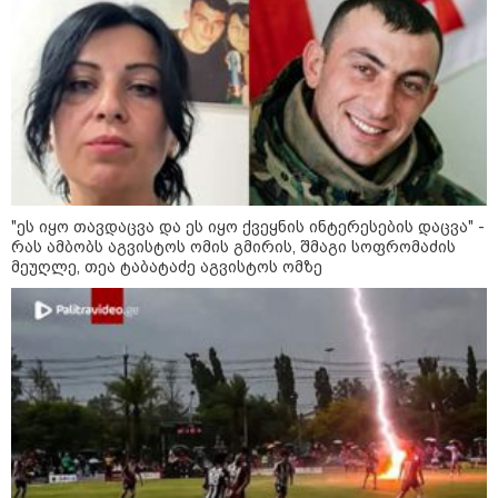
11:13 / 05-08-2026
Hisense წარმოგიდგენთ გზავნილს "ინოვაციები
უკეთესი ცხოვრებისათვის" FIFA-ს 2026 წლის
მსოფლიო ჩემპიონატზე™
"ეს იყო თავდაცვა და ეს იყო ქვეყნის ინტერესების დაცვა" -
რას ამბობს აგვისტოს ომის გმირის, შმაგი სოფრომაძის
მეუღლე, თეა ტაბატაძე აგვისტოს ომზე
15:49 / 06-08-2026
შეიძინე ალდაგის სამოგზაურო დაზღვევა და
მიიღე გაორმაგებული ინტერნეტი
საზოგადოება