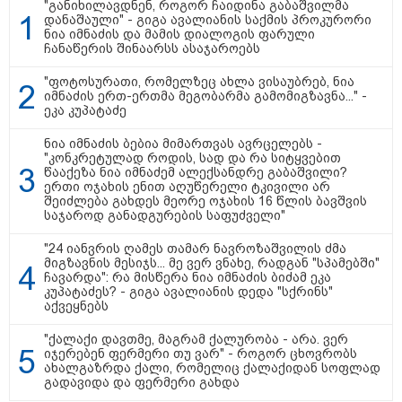
"განიხილავდნენ, როგორ ჩაიდინა გაბაშვილმა
მომენტის ამსახველი კადრები
დანაშაული" - გიგა ავალიანის საქმის პროკურორი
ტაილანდიდან
ნია იმნაძის და მამის დიალოგის ფარული
ჩანაწერის შინაარსს ასაჯაროებს
16:41 / 08-08-2026
"კაპროვანში ზღვამ კიდევ ერთი
"ფოტოსურათი, რომელზეც ახლა ვისაუბრებ, ნია
ჭურვი გამორიყა, ადგილზე
იმნაძის ერთ-ერთმა მეგობარმა გამომიგზავნა..." -
მობილიზებულია პოლიცია და
ეკა კუპატაძე
სამაშველო" - რას წერს და რა
კადრებს აქვეყნებს თათია
ნია იმნაძის ბებია მიმართვას ავრცელებს -
ნიკოლაშვილი?
"კონკრეტულად როდის, სად და რა სიტყვებით
წააქეზა ნია იმნაძემ ალექსანდრე გაბაშვილი?
ერთი ოჯახის ენით აღუწერელი ტკივილი არ
12:18 / 08-08-2026
შეიძლება გახდეს მეორე ოჯახის 16 წლის ბავშვის
"რუსეთმა განახორციელა
საჯაროდ განადგურების საფუძველი"
საქართველოს ტერიტორიების
20%-ის ოკუპაცია და
"24 იანვრის ღამეს თამარ ნავროზაშვილის ძმა
სააკაშვილის, მისი რეჟიმის
მიგზავნის მესიჯს... მე ვერ ვნახე, რადგან "სპამებში"
ღალატი ვერანაირად ვერ
ჩავარდა": რა მისწერა ნია იმნაძის ბიძამ ეკა
გადაფარავს ამ დანაშაულს" -
კუპატაძეს? - გიგა ავალიანის დედა "სქრინს"
ირაკლი კობახიძე
აქვეყნებს
13:16 / 08-08-2026
"ქალაქი დავთმე, მაგრამ ქალურობა - არა. ვერ
"ძალიან ბევრ ინფორმაციას
იჯერებენ ფერმერი თუ ვარ" - როგორ ცხოვრობს
ვიღებთ ხალხისგან" - რას წერს
ახალგაზრდა ქალი, რომელიც ქალაქიდან სოფლად
ადვოკატი ტარიელ კაკაბაძე
გადავიდა და ფერმერი გახდა