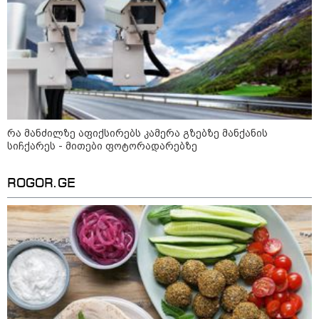
ცხადაძე
13:52 / 06-08-2026
4 წლით პატიმრობა მიესაჯა
სანიტარს, რომელმაც შვილი
ბათუმში, კლინიკის
საპირფარეშოში გააჩინა,
შემდეგ კი დაზიანებები მიაყენა
რა მანძილზე აფიქსირებს კამერა გზებზე მანქანის
კატეგორიის ყველა სიახლე
სიჩქარეს - მითები ფოტორადარებზე
ROGOR.GE
მკითხველის რჩევით