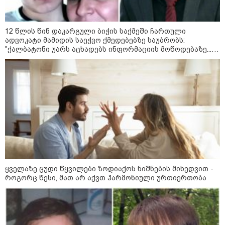
ამას აქვს ერთადერთი მიზანი,
ირაკლი კობახიძე გიორგი
საბოტაჟი ქვეყნის წინააღმდეგ
ბარამიძის განცხადებაზე -
„ნაცისგანაც“ კი ამაზრზენია ასეთი
12 წლის წინ დაკარგული ბიჭის საქმეში ჩართული
განცხადების მოსმენა - ამას
ადვოკატი მამიდის საეჭვო ქმედებებზე საუბრობს:
აუცილებლად სჭირდება
"ქალბატონი უარს აცხადებს ინფორმაციის მოწოდებაზე...
საზოგადოების სათანადო რეაქცია
წლობით მიმდინარეობდა საქმის ჩაფარცხვის ოპერაცია"
ირაკლი კობახიძე - ვინც არის
დაკავებული საბოტაჟით საკუთარი
ქვეყნის წინააღმდეგ, ვინც
საკუთარ ეროვნულ ინტერესებს
უპირისპირდება, ყველამ უნდა
იცოდეს, რომ მათ მიაკითხავთ
სამართალი
საზოგადოება
ყველაზე ცუდი წყვილები ზოდიაქოს ნიშნების მიხედვით -
როგორც წესი, მათ არ აქვთ ჰარმონიული ურთიერთობა