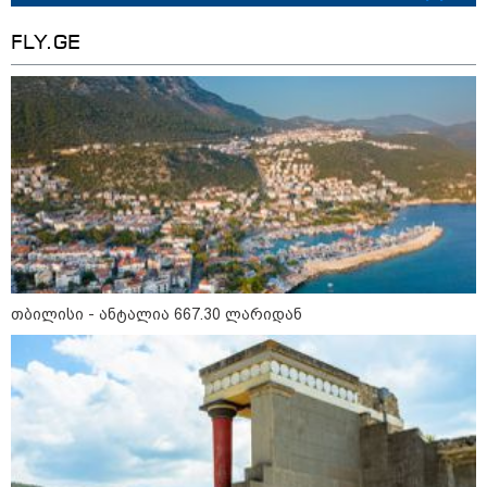
გენერალი ემსხვერპლა -
კურიერის მიერ მიტანილი
"საჩუქარი" და ჩაშლილი
FLY.GE
წვეულება: ახალი დეტალები
12:56 / 06-08-2026
70 წელზე მეტი ხნის შემდეგ
პირველად, ყაზახეთში ვეფხვი
ველურ ბუნებაში გაუშვეს -
ქვეყნდება კადრები
14:09 / 06-08-2026
დამტკიცდა საგზაო
უსაფრთხოების ეროვნული
სტრატეგია, რომელიც საგზაო
თბილისი - ანტალია 667.30 ლარიდან
შემთხვევების შედეგად
დაშავებულთა და დაღუპულთა
რაოდენობის 25%-ით
შემცირებას ითვალისწინებს -
რას მოიცავს ის?
თბილისი - ანტალია 667.30