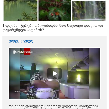
სჭირდება საზოგადოების
სათანადო რეაქცია" - ირაკლი
კობახიძე
ვრცელდება კადრები
რუსთაველიდან, სადაც სატვირთო
1-დღიანი ტურები თბილისიდან: სად წავიდეთ დილით და
გადაბრუნდა - მანქანაში
დავბრუნდეთ საღამოს?
მცირეწლოვანიც იმყოფებოდა
დღის ვიდეო
ნანუკა ჟორჟოლიანი
ვიდეომიმართვას ავრცელებს -
"ამას იურიდიული ფაკულტეტის 1-
ელი კურსის სტუდენტიც იკითხავს"
Faceამბები
რა ისმის ფარულად ჩაწერილ ვიდეოში, რომელსაც