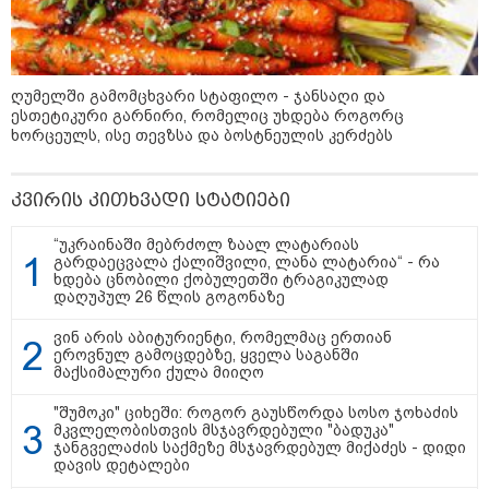
კატეგორიის ყველა სიახლე
ღუმელში გამომცხვარი სტაფილო - ჯანსაღი და
ესთეტიკური გარნირი, რომელიც უხდება როგორც
ხორცეულს, ისე თევზსა და ბოსტნეულის კერძებს
კვირის კითხვადი სტატიები
რატომ ჩაბნელდა საქართველო
მესამედ: საბოტაჟი, ტექნიკური
“უკრაინაში მებრძოლ ზაალ ლატარიას
ხარვეზი თუ
გარდაეცვალა ქალიშვილი, ლანა ლატარია“ - რა
ხდება ცნობილი ქობულეთში ტრაგიკულად
არაპროფესიონალიზმი?! -
დაღუპულ 26 წლის გოგონაზე
სანდრო თვალჭრელიძის ანალიზი
ვინ არის აბიტურიენტი, რომელმაც ერთიან
ჩაკეტილი „პოლიტიკური
ეროვნულ გამოცდებზე, ყველა საგანში
სამკუთხედი“ - კულუარული
მაქსიმალური ქულა მიიღო
თამაშები, რომლებიც დიდი
სისხლის ფასად ჯდება
"შუმოკი" ციხეში: როგორ გაუსწორდა სოსო ჯოხაძის
მკვლელობისთვის მსჯავრდებული "ბადუკა"
ჯანგველაძის საქმეზე მსჯავრდებულ მიქაძეს - დიდი
დავის დეტალები
„ოქტომბრისთვის საქართველოს