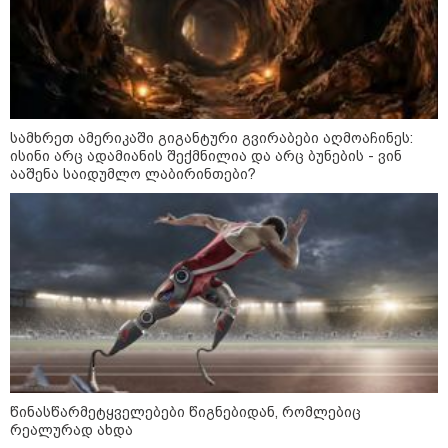
რა უნდა გავაკეთოთ პირველ
რიგში შუქის გამორთვისას: 5
მნიშვნელოვანი ნაბიჯი
სამხრეთ ამერიკაში გიგანტური გვირაბები აღმოაჩინეს:
ისინი არც ადამიანის შექმნილია და არც ბუნების - ვინ
1-დღიანი ტურები თბილისიდან:
ააშენა საიდუმლო ლაბირინთები?
სად წავიდეთ დილით და
დავბრუნდეთ საღამოს?
მსოფლიო
წინასწარმეტყველებები წიგნებიდან, რომლებიც
რეალურად ახდა