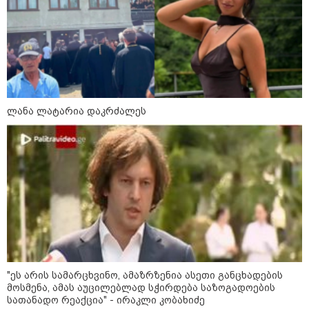
მნიშვნელოვანი ინფორმაცია
ლანა ლატარია დაკრძალეს
11:13 / 05-08-2026
Hisense წარმოგიდგენთ გზავნილს "ინოვაციები
უკეთესი ცხოვრებისათვის" FIFA-ს 2026 წლის
მსოფლიო ჩემპიონატზე™
"ეს არის სამარცხვინო, ამაზრზენია ასეთი განცხადების
მოსმენა, ამას აუცილებლად სჭირდება საზოგადოების
სათანადო რეაქცია" - ირაკლი კობახიძე
სამართალი