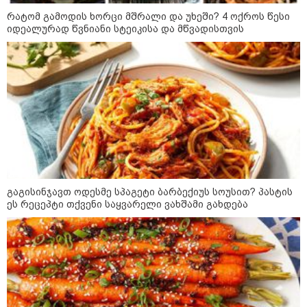
თელავის მერი
რატომ გამოდის ხორცი მშრალი და უხეში? 4 ოქროს წესი
იდეალურად წვნიანი სტეიკისა და მწვადისთვის
14:15 / 06-08-2026
ქუთაისში "ავტო გალერის"
ახალი მულტიბრენდული სივრცე
გაიხსნა
14:09 / 06-08-2026
დამტკიცდა საგზაო
უსაფრთხოების ეროვნული
სტრატეგია, რომელიც საგზაო
გაგისინჯავთ ოდესმე სპაგეტი ბარბექიუს სოუსით? პასტის
შემთხვევების შედეგად
ეს რეცეპტი თქვენი საყვარელი ვახშამი გახდება
დაშავებულთა და დაღუპულთა
რაოდენობის 25%-ით
შემცირებას ითვალისწინებს -
რას მოიცავს ის?
12:54 / 06-08-2026
ტრაგედია ხობში - მდინარე
ხობისწყალში დედა-შვილი
დაიხრჩო