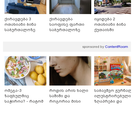
12:25 / 06-08-2026
გიგა ავალიანის საქმეზე დაკავებული ნია იმნაძე
კლინიკიდან ზაჰესის დროებითი მოთავსების
იზოლატორში გადაიყვანეს
ქირავდება 3
ქირავდება
იყიდება 2
ოთახიანი ბინა
საოფისე ფართი
ოთახიანი ბინა
საბურთალოზე
საბურთალოზე
ქუთაისში
sponsored by
ContentRoom
ომეგა-3
როდის არის ხალი
საბავშვო ჟურნალი
ზაფხულშიც
საშიში და
ილუსტრირებული
საჭიროა? - რატომ
როგორია მისი
ზღაპრები და
არ უნდა ვთქვათ
მოშორების
მაგნიტური
12:54 / 06-08-2026
უარი თევზზე ცხელ
მარტივი და
სათამაშო 9.90
ტრაგედია ხობში - მდინარე ხობისწყალში დედა-
დღეებში
უსაფრთხო გზები
ლარად - "საბავშვ
შვილი დაიხრჩო
კარუსელში"
ზღაპრების სერია
დაიწყო