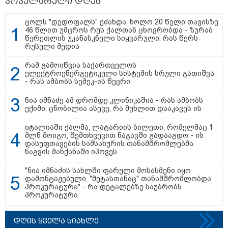
პოპულარული დღეს
ცოლს "დედოფალს" ეძახდა, ხოლო 20 წელი თავისზე
46 წლით უმცროს რუს ქალთან ცხოვრობდა - ზურაბ
წერეთლის უკანასკნელი სიყვარული: რას წერს
08:44 / 06-08-2026
რუსული მედია
"მიტროპოლიტი გერასიმე სამღვდელოებასთან
ერთად იმყოფებოდა ლანა ლატარიას სახლში და
რამ გამოიწვია საქართველოს
გარდაცვლილის სულის საოხად პანაშვიდი
ელექტროენერგეტიკული სისტემის სრული გათიშვა
აღავლინა" - საპატრიარქო
- რას ამბობს სემეკ-ის წევრი
ნია იმნაძე ამ დრომდე კლინიკაშია - რას ამბობს
ექიმი: ცნობილია ასევე, რა მუხლით დააკავეს ის
13:52 / 06-08-2026
იტალიაში ქალმა, ლატარიის ბილეთი, რომელმაც 1
4 წლით პატიმრობა მიესაჯა
მლნ მოიგო, შემთხვევით ნაგავში გადააგდო - ის
სანიტარს, რომელმაც შვილი
დასუფთავების სამსახურის თანამშრომლებმა
ბათუმში, კლინიკის
ნაგვის მანქანაში იპოვეს
საპირფარეშოში გააჩინა,
შემდეგ კი დაზიანებები მიაყენა
"ნია იმნაძის სახლში ფარული მოსასმენი იყო
დამონტაჟებული, "მეტასთანაც" თანამშრომლობდა
პროკურატურა" - რა დეტალებზე საუბრობს
11:16 / 06-08-2026
პროკურატურა
ცნობილი ხდება, რომ
მოსკოვში, რესტორანში
მომხდარ აფეთქებას რუსი
დღის ყველა სიახლე