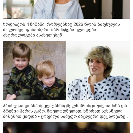
ქალიშვილის მკვლელობაში
ედება ბრალი
ზოდიაქოს 4 ნიშანი, რომლებსაც 2026 წლის ზაფხულის
14:08 / 05-08-2026
ბოლომდე ფინანსური წარმატება ელოდება -
ლაიფციგის აეროპორტში
ასტროლოგები ასახელებენ
უკრაინულ თვითმფრინავთან
ახლოს ასაფეთქებელი
მოწყობილობით აღჭურვილი
დრონი აღმოაჩინეს - რას წერს
მედია
13:22 / 05-08-2026
საფრანგეთის სოფელში ტყის
ხანძრის შემდეგ მეორე
მსოფლიო ომის დროინდელი
ასობით ჭურვი აღმოაჩინეს -
"რიგრიგობით
ფეთქდებოდნენ..."
პრინცესა დიანა ძველ ტანსაცმელს პრინცი უილიამისა და
პრინცი ჰარის გამო, მოულოდნელად, ხშირად აუხსნელი
12:38 / 05-08-2026
მიზეზით ყიდდა - ყოფილი სამეფო ბატლერი დეტალებზე
იტალიაში ქალმა, ლატარიის
საკუთარ წიგნში საუბრობს
ბილეთი, რომელმაც 1 მლნ
მოიგო, შემთხვევით ნაგავში