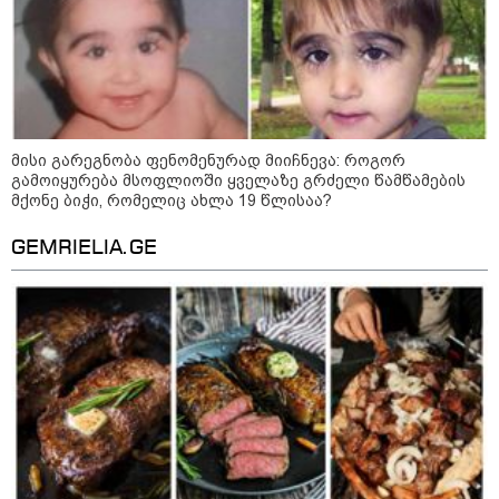
მისი გარეგნობა ფენომენურად მიიჩნევა: როგორ
გამოიყურება მსოფლიოში ყველაზე გრძელი წამწამების
მქონე ბიჭი, რომელიც ახლა 19 წლისაა?
GEMRIELIA.GE
21:03 / 05-08-2026
რამ გამოიწვია საქართველოს
ელექტროენერგეტიკული სისტემის სრული
გათიშვა - რას ამბობს სემეკ-ის წევრი
15:42 / 06-08-2026
თელავის ხევის მიმდებარედ, 10
მეტრის ზონაში არსებულ ყველა
შენობას დემონტაჟი
ჩაუტარდება - რას აცხადებს