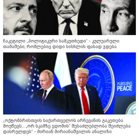
წლის წინაც 15 დოლარი იყო და
ახლაც 15-20 დოლარია“
რა მანძილზე აფიქსირებს კამერა
გზებზე მანქანის სიჩქარეს -
მითები ფოტორადარებზე
ჩაკეტილი „პოლიტიკური სამკუთხედი“ - კულუარული
თამაშები, რომლებიც დიდი სისხლის ფასად ჯდება
პოლიტიკა
„ოქტომბრისთვის საქართველოს არჩევანის გაკეთება
მოუწევს... „ორ სკამზე ჯდომის“ შესაძლებლობა შეიძლება
დასრულდეს“ - მირიან მირიანაშვილის ანალიზი