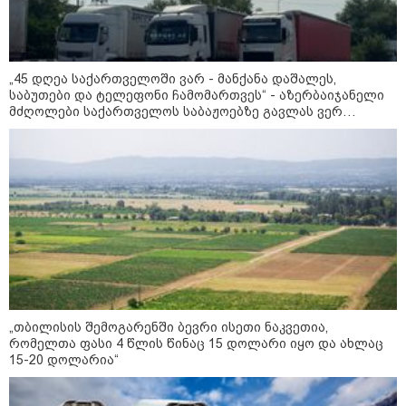
15:54 / 06-08-2026
"ბრალი არის აბურდული -
სამწუხაროა, რომ სრულიად
„45 დღეა საქართველოში ვარ - მანქანა დაშალეს,
უდანაშაულო ბავშვის ცხოვრება
საბუთები და ტელეფონი ჩამომართვეს“ - აზერბაიჯანელი
დაანგრიეს"- გიგა ავალიანის
მძღოლები საქართველოს საბაჟოებზე გავლას ვერ
საქმეზე დაკავებული ანასტასია
ახერხებენ
ბერუაშვილის ადვოკატი
15:32 / 06-08-2026
"მე მათი სისხლი არ მწყურია,
სამართალი მინდა" - ეკა
კუპატაძე
15:08 / 06-08-2026
„თბილისის შემოგარენში ბევრი ისეთი ნაკვეთია,
"3 დღის წინ საკანში
შემოიყვანეს სამი პატიმარი ისე,
რომელთა ფასი 4 წლის წინაც 15 დოლარი იყო და ახლაც
რომ ჩვენთვის არ უკითხავთ -
15-20 დოლარია“
ხომ მაგრად იცავენ
მომეტებული რისკის
კრიტერიუმებს?!" - ონისე