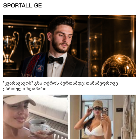
SPORTALL.GE
14:14 / 06-08-2026
"მეც ერთ-ერთი მათგანი ვიყავი, ვინც
ლიფტში გაიჭედა" - ლევან მახაშვილი
"კვარავაჯოს" გზა ოქროს ბურთამდე: თანამედროვე
ქართული ზღაპარი
16:37 / 06-08-2026
"აბსოლუტურად ყალბი
შინაარსი იქმნება სოციალურ
მედიაში, არარსებული
ადამიანები, საუბრობენ,
თითქოს საქართველოში
უარყოფითი გარემოა რუსი
ტურისტებისთვის" - პრემიერი