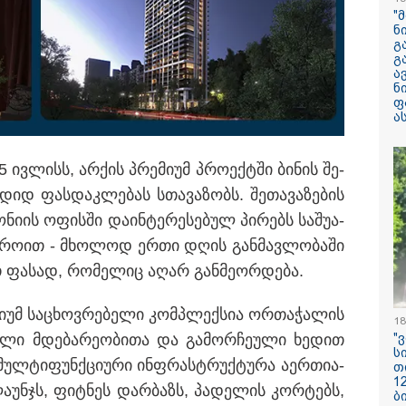
არასრულწლოვნ
"
მდგომარეობაში
ნ
გ
გ
"ჩანაწერში მამ
ა
შორის კამათი
ნ
მიმდინარეობს - 
ფ
დემონსტრირება
ა
რომ ის არა მხ
ეთანხმება იმას,
 საქმე ტექნიკურ პრობლემას
არამედ გარკვე
ვრა შესაძლებელია და არ
წინმსწრებ ინფ
­ლისს, არ­ქის პრე­მი­უმ პრო­ექ­ტში ბი­ნის შე­
მთარში მასშტაბურ
ფლობდა” - რა 
 დიდ ფას­დაკ­ლე­ბას სთა­ვა­ზობს. შე­თა­ვა­ზე­ბის
ჩანაწერში, სადა
აიზრდება"
მამას ესაუბრებ
ი­ის ოფის­ში და­ინ­ტე­რე­სე­ბულ პი­რებს სა­შუ­ა­
 დრო­ით - მხო­ლოდ ერთი დღის გან­მავ­ლო­ბა­ში
რატომ ჩაბნელდ
საქართველო მე
ეთ ფა­სად, რო­მე­ლიც აღარ გან­მე­ორ­დე­ბა.
გველოდება თუ 
ზამთარში მასშ
ენერგოკრიზისი 
მი­უმ სა­ცხოვ­რე­ბე­ლი კომ­პლექ­სია ორ­თა­ჭა­ლის
"პრობლემის მო
18
დაახლოებით ე
­ლი მდე­ბა­რე­ო­ბი­თა და გა­მორ­ჩე­უ­ლი ხე­დით
"
დასჭირდება"
ს
ულ­ტი­ფუნ­ქცი­უ­რი ინფრას­ტრუქ­ტუ­რა აერ­თი­ა­
თ
1
ა­უნჯს, ფიტ­ნეს დარ­ბაზს, პა­დე­ლის კორ­ტებს,
სასკოლო ფორმ
ბ
ჩინეთიდან საქ