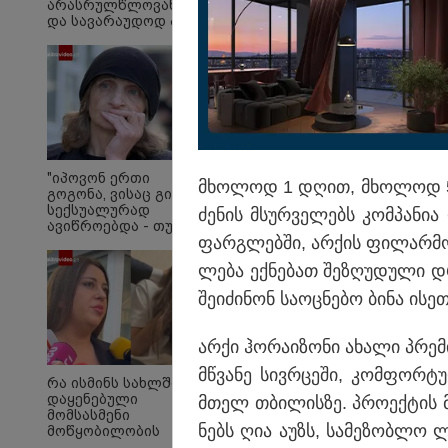
არასრულწლოვანების
და სავარაუდოდ არა
მარტო
არასრულწლოვანების
ჯგუფი" - რა
ინფორმაციას
ავრცელებს
ადვოკატი?
"ჩემი შეფასებით, თუ
ეხება, მისი აღმოფხ
"იპოვონ ერთი
მხო­ლოდ 1 დღით, მხო­ლოდ 5 ივ
გოგონა, ვისაც გიგა
ვფიქრობ, რომ ეს ზა
სექსუალურად
ძე­ნის მსურ­ვე­ლებს კომ­პა­ნია
ენერგოკრიზისში გად
ავიწროებდა - თუ
ფარ­გლებ­ში, არ­ქის ფი­ლარ­მო­ნ
გამოჩნდება 10 000
ლარს
ლე­ბა ექ­ნე­ბათ შე­ზღუ­დუ­ლი
ოფიციალურად,
სახალხოდ გადავცემ"
შე­ი­ძი­ნონ სა­ოც­ნე­ბო ბინა ის
- ეკა კუპატაძე
განცხადებას
ავრცელებს
არქი ჰო­რა­ი­ზო­ნი ახა­ლი პრე­
მწვა­ნე სივ­რცე­ში, კომ­ფორ­ტუ
რა ისმინს სახლში
დაყენებული
მთელ თბი­ლის­ზე. პრო­ექ­ტის მ
მომსასმენი
ნებს ღია აუზს, სა­მე­ზობ­ლო ლ
მოწყობილობის
ჩანაწერში, სადაც ნია