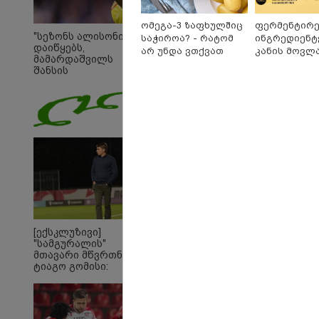
ომეგა-3 ზაფხულშიც
ფერმენტირ
"სეზონს ალისონი
საჭიროა? - რატომ
ინგრედიენტ
დაიწყებს,
არ უნდა ვთქვათ
კანის მოვლა
მამარდაშვილს
უარი თევზზე ცხელ
კორეული
შანსის
დღეებში
ინოვაციური
გამოსაყენებლად
Manyo
მოთმინება სჭირდება,
საქართველ
რომელსაც 100%-ით
მიიღებს" - განაცხადა
"ლივერპულის"
ყოფილმა მეკარემ
[ექსკლუზივი]
"სამგურალის"
მთავარი მწვრთნელი
ტიაგო გომისი:
"საქართველო
19:05 
ტალანტების
"200
ქვეყანაა"!
გადავ
წლის 