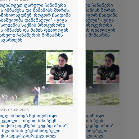
ის ამ
მოვიპოვეთ ფარული ჩანაწერი
"მოვიპოვეთ ფარული ჩანაწერი
 ჩაგდებას?"
ია იმნაძესა და მამამისს შორის,
ნია იმნაძესა და მამამისს შორის,
ანიხილავდნენ, როგორ ჩაიდინა
განიხილავდნენ, როგორ ჩაიდინა
აბაშვილმა დანაშაული" - გიგა
გაბაშვილმა დანაშაული" - გიგა
ა-შვილს
ვალიანის საქმის პროკურორი
ავალიანის საქმის პროკურორი
ია იმნაძის და მამის დიალოგის
ნია იმნაძის და მამის დიალოგის
ნია იმნაძე
არული ჩანაწერის შინაარსს
ფარული ჩანაწერის შინაარსს
ს ახდენს,
საჯაროებს
ასაჯაროებს
ოლოდ
 რაც მოხდა,
ულ
ორმაციასაც
ისმის ფარულ
ც იმნაძე
ა?
ა
სამედ და
არა
ტაბური
-
გვარებას
:21 / 07-08-2026
18:21 / 07-08-2026
რთი თვე
ვიდეოს ნახვა ჩემთვის იყო
"ვიდეოს ნახვა ჩემთვის იყო
იკვდილი - ისეთი ხმა აქვს,
სიკვდილი - ისეთი ხმა აქვს,
ითქოს ეხვეწება, ცუდად არის" -
თითქოს ეხვეწება, ცუდად არის" -
2 წლის წინ გაუჩინარებული
12 წლის წინ გაუჩინარებული
ების
იჭის დედა გავრცელებულ
ბიჭის დედა გავრცელებულ
ართველოში