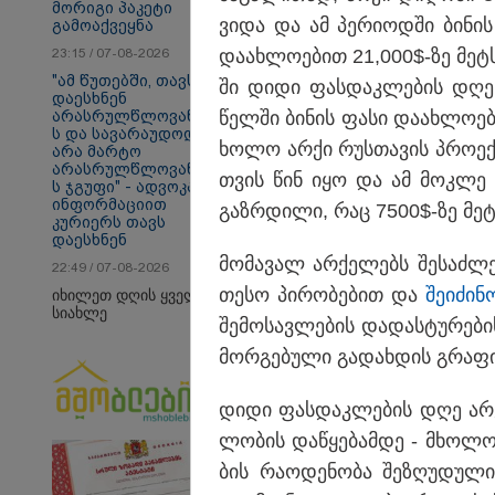
მორიგი პაკეტი
ვი­და და ამ პე­რი­ოდ­ში ბი­ნ
გამოაქვეყნა
23:15 / 07-08-2026
და­ახ­ლო­ე­ბით 21,000$-ზე მეტს
"ამ წუთებში, თავს
ში დიდი ფას­დაკ­ლე­ბის დღ
დაესხნენ
არასრულწლოვანები
წელ­ში ბი­ნის ფასი და­ახ­ლო­ე­
ს და სავარაუდოდ,
თბილისი - ანტალია
თბ
ხოლო არქი რუს­თა­ვის პრო­ექ
არა მარტო
1085.80 ლარიდან
14
არასრულწლოვანები
თვის წინ იყო და ამ მოკ­ლე პე
ს ჯგუფი" - ადვოკატის
ინფორმაციით
გაზ­რდი­ლი, რაც 7500$-ზე მე­ტ
კურიერს თავს
დაესხნენ
Faceამბები
მო­მა­ვალ არ­ქე­ლებს შე­საძ­ლ
22:49 / 07-08-2026
თე­სო პი­რო­ბე­ბით და
შე­ი­ძი­
იხილეთ დღის ყველა
სიახლე
შე­მო­სავ­ლე­ბის და­დას­ტუ­რე­ბი
მორ­გე­ბუ­ლი გა­დახ­დის გრა­ფი
დიდი ფას­დაკ­ლე­ბის დღე არქი 
ლო­ბის და­წყე­ბამ­დე - მხო­ლ
ბის რა­ო­დე­ნო­ბა შე­ზღუ­დუ­