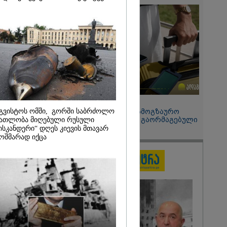
 მეპარება
გი ბარამიძის
ია" - ნიკა
2026
ოყვარე ხალხი
, ყაზახს,
,
ლს,
 ამერიკელს,
მოვიდეს,
15:49 / 06-08-2026
ული... არავინ
გვისტოს ომში, გორში საბრძოლო
შეიძინე ალდაგის სამოგზაურო
 არაა" -
დაზღვევა და მიიღე გაორმაგებული
ათლობა მიღებული რუსული
ინტერნეტი
ისკანდერი“ დღეს კიევის მთავარ
ოშმარად იქცა