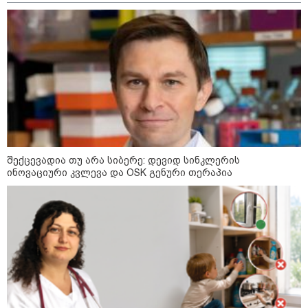
8
ასტროლოგიური
პროგნოზი
აგვისტო
8 აგვისტო ახალ შთაგონებასა და ემოციურ სიახლოვეს
მოიტანს. გაიზრდება ინტერესი შემოქმედებითი საქმიანობისა
და კულტურული ღონისძიებების მიმართ. საღამო
განსაკუთრებით ხელსაყრელია საყვარელ ადამიანებთან
დროის გასატარებლად და თბილი, გულახდილი
საუბრებისთვის.
შექცევადია თუ არა სიბერე: დევიდ სინკლერის
ინოვაციური კვლევა და OSK გენური თერაპია
აგვისტო აგარაკზე: ეს 5 საქმე
უნდა მოასწროთ შემოდგომის
დადგომამდე