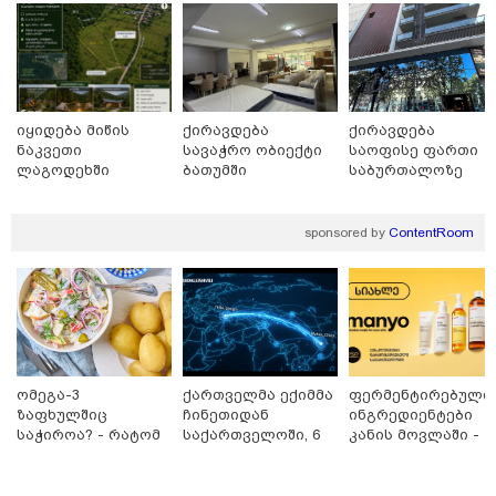
იყიდება მიწის
ქირავდება
ქირავდება
ნაკვეთი
სავაჭრო ობიექტი
საოფისე ფართი
ლაგოდეხში
ბათუმში
საბურთალოზე
sponsored by
ContentRoom
08:49 / 08-08-2026
"არასდროს მითქვამს, რომ ჩვენები ხელებაწეულს ან
დატყვევებულს "ხვრეტდნენ", ეგ არასდროს მინახავს
და არც რაიმე ფაქტი ვიცი" - გიორგი ბარამიძე
ომეგა-3
ქართველმა ექიმმა
ფერმენტირებული
ზაფხულშიც
ჩინეთიდან
ინგრედიენტები
საჭიროა? - რატომ
საქართველოში, 6
კანის მოვლაში -
არ უნდა ვთქვათ
000 კილომეტრის
კორეული
უარი თევზზე ცხელ
დაშორებით,
ინოვაციური
დღეებში
ტელერობოტული
ბრენდი Manyo