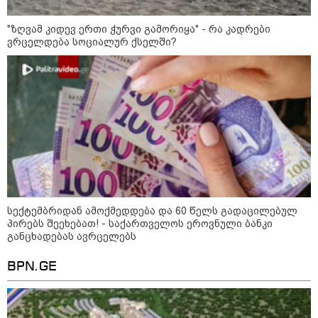
ბარამიძის მიმართ დაწყებულ
საქმეს მინდა გამოვეხმაურო" -
იაგო ხვიჩია განცხადებას
"ზღვამ კიდევ ერთი ჭურვი გამორიყა" - რა კადრები
ავრცელებს
ვრცელდება სოციალურ ქსელში?
16:41 / 08-08-2026
"კაპროვანში ზღვამ კიდევ ერთი
ჭურვი გამორიყა, ადგილზე
მობილიზებულია პოლიცია და
სამაშველო" - რას წერს და რა
კადრებს აქვეყნებს თათია
ნიკოლაშვილი?
15:58 / 08-08-2026
"ახლა მე ერთი წინადადება
სექტემბრიდან ამოქმედდება და 60 წელს გადაცილებულ
რომ ვთქვა, ის გახდის ნათელს,
თუ რატომ იყო ნია იმნაძე
პირებს შეეხებათ! - საქართველოს ეროვნული ბანკი
წამქეზებელი, ნია იმნაძისგან
განცხადებას ავრცელებს
გამოსული ინფორმაციაა ეს...
მას მაქსიმალური სასჯელი
BPN.GE
მიესჯება " - ეკა კუპატაძე
15:03 / 08-08-2026
ბრუკლინელმა ქალმა ძვირფასი
ბეჭდები, ოჯახის რელიკვია,