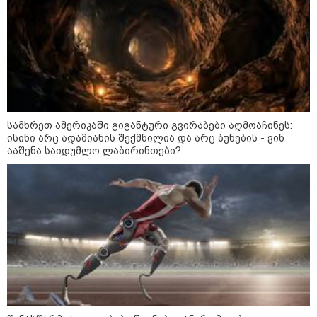
სამხრეთ ამერიკაში გიგანტური გვირაბები აღმოაჩინეს:
ისინი არც ადამიანის შექმნილია და არც ბუნების - ვინ
ააშენა საიდუმლო ლაბირინთები?
13:15 / 08-08-2026
უძველესი სენი და ეპიდემია: აშშ-ში
ერთდროულად კეთრს და ნაწლავურ
ინფექციას ებრძვიან - რა უნდა ვიცოდეთ
და რამდენად სახიფათოა
17:13 / 08-08-2026
"დასავლეთმა საქართველო
ჩვენ წინააღმდეგ
გეოპოლიტიკური ბრძოლის