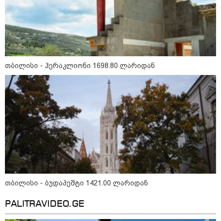
Hisense წარმოგიდგენთ გზავნილს "ინოვაციები
უკეთესი ცხოვრებისათვის" FIFA-ს 2026 წლის
მსოფლიო ჩემპიონატზე™
თბილისი - ჰერაკლიონი 1698.80 ლარიდან
15:49 / 06-08-2026
შეიძინე ალდაგის სამოგზაურო დაზღვევა და
მიიღე გაორმაგებული ინტერნეტი
საზოგადოება
თბილისი - ბუდაპეშტი 1421.00 ლარიდან
PALITRAVIDEO.GE