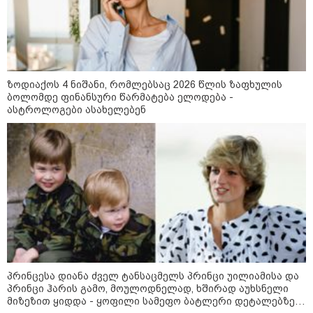
ძვირი და ყველაზე იაფი
კატეგორიის ყველა სიახლე
ზოდიაქოს 4 ნიშანი, რომლებსაც 2026 წლის ზაფხულის
ბოლომდე ფინანსური წარმატება ელოდება -
ასტროლოგები ასახელებენ
აბას არაღჩი - ომანთან ჰორმუზის
სრუტის გავლით ახალი
მარშრუტის გახსნის შესახებ
შეთანხმებასთან ახლოს ვართ,
მაგრამ, ეს ნაბიჯი არ უნდა იქნას
გაგებული, როგორც ჰორმუზის
სრუტის ხელახლა გახსნა
ვოლოდიმირ ზელენსკი - უკრაინას
აშშ-სთან Patriot-ის რაკეტების
ყოველთვიურად მიწოდების
შესახებ შეთანხმება აქვს
პრინცესა დიანა ძველ ტანსაცმელს პრინცი უილიამისა და
პრინცი ჰარის გამო, მოულოდნელად, ხშირად აუხსნელი
მიზეზით ყიდდა - ყოფილი სამეფო ბატლერი დეტალებზე