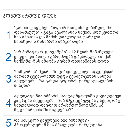
პოპულარული დღეს
"განიხილავდნენ, როგორ ჩაიდინა გაბაშვილმა
თბილისი - ანტალია 969.80
დანაშაული" - გიგა ავალიანის საქმის პროკურორი
ლარიდან
ნია იმნაძის და მამის დიალოგის ფარული
ჩანაწერის შინაარსს ასაჯაროებს
"არ მიმატოვო, გეხვეწები" - 12 წლის წინანდელი
ვიდეო და ახალი გარემოება დაკარგული ბიჭის
თბილისი - ჰერაკლიონი 1698.80
საქმეში: რას ამბობს გურამ დადიანიძის დედა
ლარიდან
"სამგორის" მეტროში გარდაცვლილი სტუდენტის,
მარიამ ტყემალაძის დედა ექსპერტიზის პასუხს
აქვეყნებს - რა გახდა გოგონას გარდაცვალების
მიზეზი?
თბილისი - ბუდაპეშტი 1421.00
ადვოკატი ნია იმნაძის საავადმყოფოში გადაღებულ
ლარიდან
კადრებს აქვეყნებს - "რა მტკიცებულება გაქვთ, რაც
საფუძვლად დაუდეთ არასრულწლოვნის ამ
მდგომარეობაში ჩაგდებას?"
რა სასჯელი ემუქრება ნია იმნაძეს? -
პროკურატურამ მას ბრალდება წარუდგინა