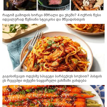
გადაარჩინა 56 წლის კაცმა
ბავშვები აბობოქრებულ ზღვაში
დახრჩობას
რატომ გამოდის ხორცი მშრალი და უხეში? 4 ოქროს წესი
იდეალურად წვნიანი სტეიკისა და მწვადისთვის
კატეგორიის ყველა სიახლე
"უნდა დაგვხვრიტოთ? - არა,
თქვენი დახვრეტა რაში გვაწყობს,
გუდაუთაში ქართველ ტყვეებში
უნდა გადაგცვალოთ..."
გაგისინჯავთ ოდესმე სპაგეტი ბარბექიუს სოუსით? პასტის
ეს რეცეპტი თქვენი საყვარელი ვახშამი გახდება
როდის დაიწყო რეალურად
საქართველო-რუსეთის ომი და
მთავარი შეცდომა, რომელიც
საბედისწერო გამოდგა