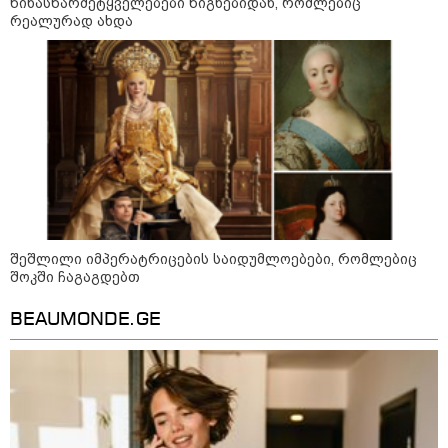
წინასწარმეტყველებები წიგნებიდან, რომლებიც
უგუნურ იარაღად გამოიყენა" -
რეალურად ახდა
დიმიტრი მედვედევი
23:40 / 07-08-2026
იტალიამ ყველა ქალაქში
განგაშის წითელი დონე
გამოაცხადა
22:45 / 07-08-2026
14 წლის მოზარდმა საკუთარი
შეშლილი იმპერატრიცების საიდუმლოებები, რომლებიც
პაპა და ბებია მოკლა, შემდეგ კი
შოკში ჩაგაგდებთ
სკოლაში ცეცხლი გახსნა - რა
დეტალები ხდება ცნობილი
BEAUMONDE.GE
ბანგკოკში მომხდარი
ტრაგედიიდან
13:24 / 07-08-2026
ევროპაში საწვავის ფასები
მკვეთრად შეიცვალა - რომელ
ქვეყნებშია ბენზინი ყველაზე