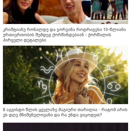
კრიშტიანუ რონალდუ და ჯორჯინა როდრიგესი 10-წლიანი
ურთიერთობის შემდეგ ქორწინდებიან - ქორწილის
პირველი დეტალები
11:17 / 08-08-2026
არშემდგარი ქორწინება 15 წლით უფროს
ქართველთან - ალინა კაბაევას
საიდუმლო ცხოვრება: როგორ
გამოიყურებოდა ის პლასტიკურ
ოპერაციებამდე
8 აგვისტო წლის ყველაზე მაგიური თარიღია - რატომ არის
ეს დღე მნიშვნელოვანი და რა უნდა ვიცოდეთ?
14:20 / 08-08-2026
"ქალაქი დავთმე, მაგრამ
ქალურობა - არა. ვერ იჯერებენ