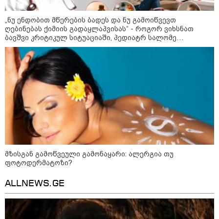
ფული ამ ზოდიაქოს ნიშნების
ხელში აღმოჩნდება: ვინ
„ნუ ენდობით მწერების ბადეს და ნუ გამოიწვევთ
გამდიდრდება?
ღებინებას ქიმიის გადაყლაპვისას“ - როგორ ვიხსნათ
ბავშვი კრიტიკულ სიტუაციაში, პედიატრ სალომე
ახვლედიანის რჩევები
როგორ ჩავიცვათ 40 წლის
შემდეგ: მილიონერების
სტილისტის 8 ოქროს წესი და
აუცილებელი სამოსი
მსოფლიო
მზისგან გამოწვეული გამონაყარი: ალერგია თუ
ფოტოდერმატოზი?
ALLNEWS.GE