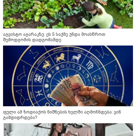
60 წელს გადაცილებულ პირებს
შეეხებათ! - საქართველოს
ეროვნული ბანკი განცხადებას
ავრცელებს
აგვისტო აგარაკზე: ეს 5 საქმე უნდა მოასწროთ
"ფოტოსურათი, რომელზეც ახლა
ვისაუბრებ, ნია იმნაძის ერთ-
შემოდგომის დადგომამდე
ერთმა მეგობარმა გამომიგზავნა..."
- ეკა კუპატაძე
პოლიტიკა
ფული ამ ზოდიაქოს ნიშნების ხელში აღმოჩნდება: ვინ
გამდიდრდება?