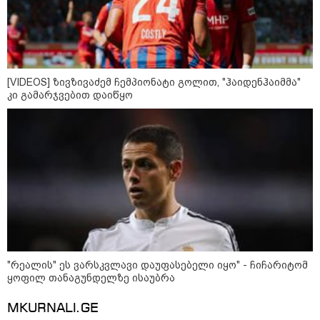
[VIDEOS] ზივზივაძემ ჩემპიონატი გოლით, "ჰაიდენჰაიმმა"
კი გამარჯვებით დაიწყო
კატეგორიები
"რეალის" ეს ვარსკვლავი დაუფასებელი იყო" - ჩიჩარიტომ
ყოფილ თანაგუნდელზე ისაუბრა
MKURNALI.GE
დღის ზოგადი