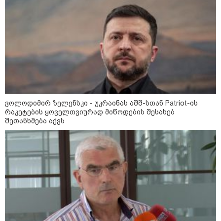
ირაკლი კობახიძე
კატეგორიის ყველა სიახლე
Eagle Hills-ის პროექტის
განხორციელება ეკონომიკის
ვოლოდიმირ ზელენსკი - უკრაინას აშშ-სთან Patriot-ის
ზრდის უპირობო გარანტია იქნება
რაკეტების ყოველთვიურად მიწოდების შესახებ
- S&P Global Ratings
შეთანხმება აქვს
„წარმოებულია საქართველოში“ -
ქართული თაფლი ჩინეთის
ბაზარზე გასასვლელად ემზადება
- დეტალები
მსოფლიო სასიცოცხლოდ
მნიშვნელოვანი პროდუქტის