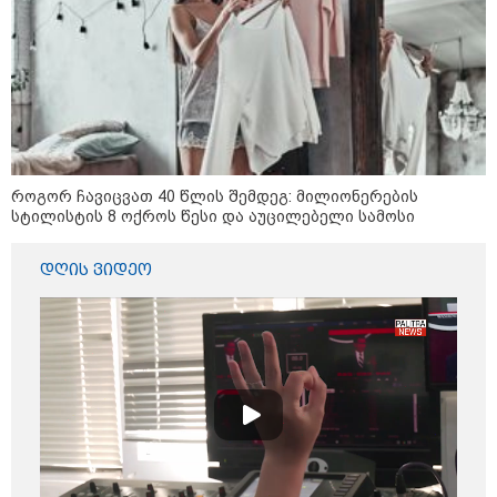
როგორ ჩავიცვათ 40 წლის შემდეგ: მილიონერების
სტილისტის 8 ოქროს წესი და აუცილებელი სამოსი
12:34 / 08-08-2026
დღის ვიდეო
რას აცხადებს ირაკლი კობახიძე
ელექტროენერგიის რამდენჯერმე
გათიშვასთან დაკავშირებით?
16:33 / 08-08-2026
"გიორგი ბარამიძემ რაღაც
არასწორად ჩამოაყალიბა,
მაგრამ ნამდვილად არ
ეკუთვნის წიხლი ივანიშვილის
ღალატზე დაფუძნებული