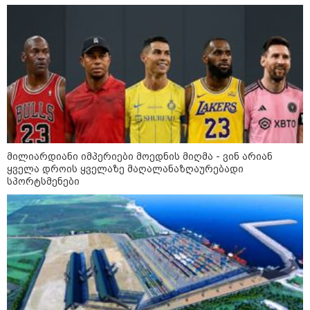
შეზღუდვა საწვავის ჩასხმაზე - რა
ინფორმაციას აქვეყნებს "დემოკრატიის
კვლევის ინსტიტუტი“
14:23 / 05-08-2026
ევროპელმა და რუსმა ყოფილმა
მაღალჩინოსნებმა უკრაინაში
ომთან დაკავშირებით
მოლაპარაკებები გამართეს - რა
არის ცნობილი შეხვედრაზე
მილიარდიანი იმპერიები მოედნის მიღმა - ვინ არიან
ყველა დროის ყველაზე მაღალანაზღაურებადი
09:55 / 05-08-2026
სპორტსმენები
მორიგი თავდასხმა Wildberries-
ის საწყობზე - დრონებით
თავდასხმის შემდეგ, ტულას
ოლქში მდებარე საწყობში
ხანძარია
09:12 / 05-08-2026
14 გარდაცვლილი, 22
დაშავებული, მასშტაბური