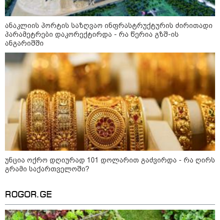
ხანძარი - რუსეთმა კიევზე
იერიში ბალისტიკური
რაკეტებით მიიტანა
ანაკლიის პორტის საზღვაო ინფრასტრუქტურის ძირითადი
პარამეტრები დაკორექტირდა - რა წერია გზშ-ის
ანგარიშში
14:13 / 04-08-2026
მორიგი თავდასხმა რუსეთში,
ნავთობგადამამუშავებელ
ქარხანაზე - რა დეტალებია
ცნობილი
კატეგორიის ყველა სიახლე
უნცია ოქრო დღიურად 101 დოლარით გაძვირდა - რა ღირს
გრამი საქართველოში?
ROGOR.GE