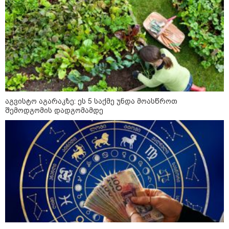
აგვისტო აგარაკზე: ეს 5 საქმე უნდა მოასწროთ
კატეგორიები
შემოდგომის დადგომამდე
დღის ზოგადი
10
ასტროლოგიური
პროგნოზი
აგვისტო