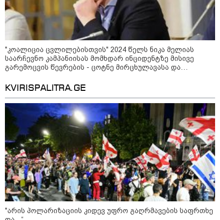
ინფორმაციას ავრცელებს
ხარკოვის მერი?
10:02 / 09-08-2026
"კოალიცია ცვლილებისთვის" 2024 წელს ნიკა მელიას
"ქართული ოცნება” ხელს
საარჩევნო კამპანიისას მომხდარ ინციდენტზე მისივე
უწყობს ირანული
გარემოცვის წევრების - ცოტნე მირცხულავასა და
ტერორისტული ქსელების
გაბრიელ კობაიძისთვის ბრალის წაყენებას "აბსურდულს"
უკანონო გაფართოებას, თუმცა
უწოდებს
მაინც ამერიკას უყენებს
KVIRISPALITRA.GE
მოთხოვნებს?" - ჯო უილსონი
კატეგორიის ყველა სიახლე
ვოლოდიმირ ზელენსკი - ამ
კვირაში გვექნება ახალი
კონტაქტები შუამავლებთან -
"არის პოლარიზაციის კიდევ უფრო გაღრმავების საფრთხე
უკრაინა ყოველთვის აქტიურია
და ...“