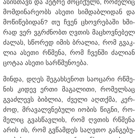
ასის­თავს და პეტ­რე მო­ცი­ქულს, რო­მე­ლიც
მომ­დი­ნა­რე­ობს ასე­თი სიმ­დაბ­ლი­დან და
მნიშვნელოვანი ინფორმაცია
მო­წი­წე­ბი­დან? თუ ჩვენ ცხოვ­რე­ბა­ში ხში­
რად ვერ ვგრძნობთ ღვთის მა­ცხოვ­ნე­ბელ
ძა­ლას, სწო­რედ იმის ბრა­ლია, რომ გვაკ­
ლია ასე­თი რწმე­ნა, რომ ჩვენ­ში ძა­ლი­ან
ცო­ტაა ასე­თი სარ­წმუ­ნო­ე­ბა.
მინ­და, დღეს შე­გახ­სე­ნოთ სა­ო­ცა­რი რწმე­
ნის კი­დევ ერთი მა­გა­ლი­თი, რო­მელ­საც
11:13 / 05-08-2026
Hisense წარმოგიდგენთ გზავნილს "ინოვაციები
გვაძ­ლევს ბიბ­ლია, ძვე­ლი აღ­თქმა, კერ­
უკეთესი ცხოვრებისათვის" FIFA-ს 2026 წლის
მსოფლიო ჩემპიონატზე™
ძოდ, მრა­ვალვნე­ბუ­ლი იო­ბის წიგ­ნი, რო­
მე­ლიც გვას­წავ­ლის, რომ ღვთის რწმე­ნა
არის ის, რომ გვწამ­დეს საღვთო გან­გე­ბუ­