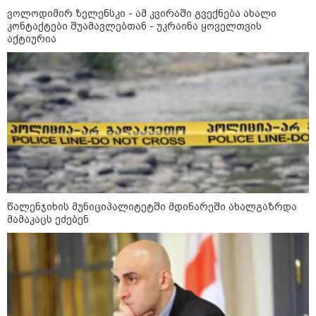
ინფექციას ებრძვიან - რა უნდა ვიცოდეთ
ვოლოდიმირ ზელენსკი - ამ კვირაში გვექნება ახალი
კონტაქტები შუამავლებთან - უკრაინა ყოველთვის
და რამდენად სახიფათოა
აქტიურია
13:36 / 09-08-2026
24 წლის ფეხბურთელს თამაშის
დროს ელვამ დაარტყა,
დაშავდა 12 ადამიანი -
ვრცელდება ტრაგიკული
მომენტის ამსახველი კადრები
ტაილანდიდან
12:47 / 09-08-2026
რუსული მხარის ინფორმაციით,
უკრაინამ ბელგოროდზე
წალენჯიხის მუნიციპალიტეტში მდინარეში ახალგაზრდა
დრონებით იერიში მიიტანა,
მამაკაცს ეძებენ
დაიღუპა 3 ადამიანი და
დაშავდა 25
10:17 / 09-08-2026
რუსებმა ხარკოვს და ოდესას
დაარტყეს, არიან დაღუპულები
და დაშავებულები - რა