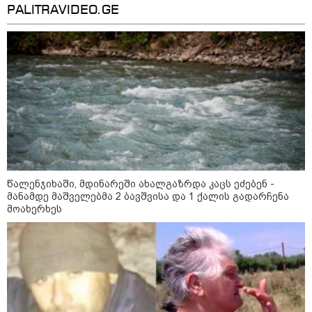
PALITRAVIDEO.GE
მილიარდიანი იმპერიები მოედნის
მიღმა - ვინ არიან ყველა დროის
ყველაზე მაღალანაზღაურებადი
სპორტსმენები
ანაკლიის პორტის საზღვაო
ინფრასტრუქტურის ძირითადი
პარამეტრები დაკორექტირდა - რა
წერია გზშ-ის ანგარიშში
წალენჯიხაში, მდინარეში ახალგაზრდა კაცს ეძებენ -
უნცია ოქრო დღიურად 101
მანამდე მაშველებმა 2 ბავშვისა და 1 ქალის გადარჩენა
დოლარით გაძვირდა - რა ღირს
მოახერხეს
გრამი საქართველოში?