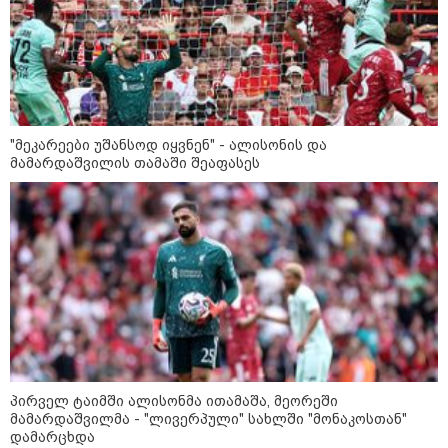
საიდუმლო ცხოვრება: როგორ
გამოიყურებოდა ის პლასტიკურ
ოპერაციებამდე
14:20 / 08-08-2026
"ქალაქი დავთმე, მაგრამ
"მეკარეები უშანსოდ იყვნენ" - ალისონის და
ქალურობა - არა. ვერ იჯერებენ
მამარდაშვილის თამაში შეაფასეს
ფერმერი თუ ვარ" - როგორ
ცხოვრობს ახალგაზრდა ქალი,
რომელიც ქალაქიდან სოფლად
გადავიდა და ფერმერი გახდა
09:36 / 08-08-2026
"ბავშვობიდან ასე ვარ..
ფანატიკურად ვარ შეყვარებული
საქართველოზე" - გაიცანით
მარტინ გუიმჯიანი, ქართულ
ენასა და საქართველოზე
შეყვარებული სომეხი ბიჭი
პირველ ტაიმში ალისონმა ითამაშა, მეორეში
23:15 / 07-08-2026
მამარდაშვილმა - "ლივერპული" სახლში "მონაკოსთან"
ამოუცნობი ანომალიური
დამარცხდა
მოვლენები - ტრამპის