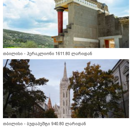
16:33 / 08-08-2026
"გიორგი ბარამიძემ რაღაც
არასწორად ჩამოაყალიბა,
მაგრამ ნამდვილად არ
ეკუთვნის წიხლი ივანიშვილის
ღალატზე დაფუძნებული
დიქტატურის მსახურებისგან" -
მიხეილ სააკაშვილი
თბილისი - ჰერაკლიონი 1611.80 ლარიდან
16:22 / 08-08-2026
"აი, ეს არის სამშობლოს
ღალატი" - როგორ ეხმაურება
ნიკა გვარამია აგვისტოს ომთან
დაკავშირებით ირაკლი
კობახიძის განცხადებას?
კატეგორიის ყველა სიახლე
თბილისი - ბუდაპეშტი 940.80 ლარიდან