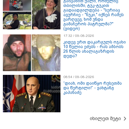
გაიცანით ქალი, რომელიც
თბილისში, ტუკ-ტუკით
გადაადგილდება - "სერიაც
ავურჩიე - "ნუკი," იქნებ რამეს
ვარღვევ, ხომ უნდა
წალენჯიხაში, მდინარეში
გამაჩეროს პატრულმა?"
ახალგაზრდა კაცს ეძებენ -
(ვიდეო)
მანამდე მაშველებმა 2 ბავშვისა
და 1 ქალის გადარჩენა მოახერხეს
17:32 / 09-08-2026
კიდევ ერთ დაკარგულს ოჯახი
10 წელია ეძებს - რას ამბობს
26 წლის ახალაგაზრდის
კიდევ ერთ დაკარგული
დედა?
ახალგაზრდა - ოჯახი 26 წლის
ბიჭს 10 წელია ეძებს
08:54 / 09-08-2026
“დიახ, ომი დაიწყო რუსეთმა
24 წლის ფეხბურთელს თამაშის
და წერტილი!” - ვახტანგ
დროს ელვამ დაარტყა -
კაპანაძე
ტრაგიკული მომენტის ამსახველი
კადრები ტაილანდიდან მედიაში
ვრცელდება
იხილეთ მეტი
"ყოველთვის ჩემზე უკეთესს
მხდიდი - შენი ავადმყოფობითაც