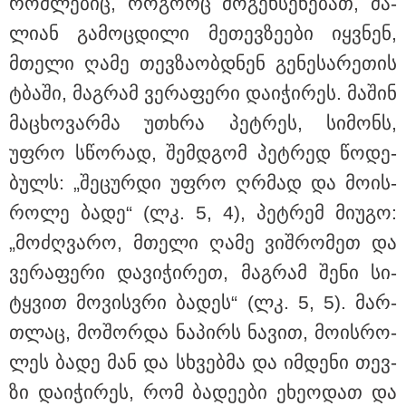
რომ­ლე­ბიც, რო­გორც მო­გეხ­სე­ნე­ბათ, ძა­
დაზარალებულს?
ლი­ან გა­მოც­დი­ლი მე­თევ­ზე­ე­ბი იყ­ვნენ,
13:36 / 09-08-2026
24 წლის ფეხბურთელს თამაშის
მთე­ლი ღამე თევ­ზა­ობ­დნენ გე­ნე­სა­რე­თის
დროს ელვამ დაარტყა,
დაშავდა 12 ადამიანი -
ტბა­ში, მაგ­რამ ვე­რა­ფე­რი და­ი­ჭი­რეს. მა­შინ
ვრცელდება ტრაგიკული
მომენტის ამსახველი კადრები
მა­ცხო­ვარ­მა უთხრა პეტ­რეს, სი­მონს,
ტაილანდიდან
უფრო სწო­რად, შემ­დგომ პეტ­რედ წო­დე­
10:29 / 09-08-2026
ბულს: „შე­ცურ­დი უფრო ღრმად და მო­ის­
"ვერასდროს ვიფიქრებდი, რომ
ჩვენი ცხოვრება შენთან ერთად
რო­ლე ბადე“ (ლკ. 5, 4), პეტ­რემ მი­უ­გო:
ასეთ არარომანტიკულ ფაზაში
შევიდოდა" - თეონა კონტრიძე
„მო­ძღვა­რო, მთე­ლი ღამე ვიშ­რო­მეთ და
ქორწინებიდან 18 წლის თავზე
ქმარს ემოციურ "პოსტს" უძღვნის
ვე­რა­ფე­რი და­ვი­ჭი­რეთ, მაგ­რამ შენი სი­
ტყვით მო­ვის­ვრი ბა­დეს“ (ლკ. 5, 5). მარ­
თლაც, მო­შორ­და ნა­პირს ნა­ვით, მო­ის­რო­
ლეს ბადე მან და სხვებ­მა და იმ­დე­ნი თევ­
თბილისი - ანტალია 772.00
ლარიდან
ზი და­ი­ჭი­რეს, რომ ბა­დე­ე­ბი ეხე­ო­დათ და