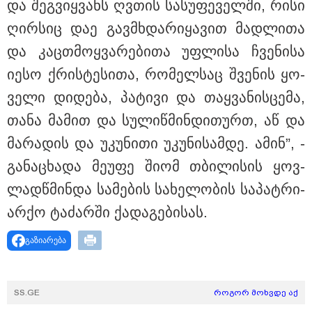
და შეგ­ვიყ­ვანს ღვთის სა­სუ­ფე­ველ­ში, რისი
ღირ­სიც დაე გავმხდა­რი­ყა­ვით მად­ლი­თა
და კაც­თმოყ­ვა­რე­ბი­თა უფ­ლი­სა ჩვე­ნი­სა
იესო ქრის­ტე­სი­თა, რო­მელ­საც შვე­ნის ყო­
ვე­ლი დი­დე­ბა, პა­ტი­ვი და თაყ­ვა­ნის­ცე­მა,
11:36 / 08-08-2026
თანა მა­მით და სუ­ლიწ­მინ­დი­თურთ, აწ და
წელიწადნახევარში საქართველოში 164
ადამიანი დაიკარგა - 57 პირს ამ დრომდე
მა­რა­დის და უკუ­ნი­თი უკუ­ნი­სამ­დე. ამინ”, -
ეძებენ
გა­ნა­ცხა­და მე­უ­ფე შიომ თბი­ლი­სის ყოვ­
ლად­წ­მინ­და სა­მე­ბის სა­ხე­ლო­ბის სა­პატ­რი­
23:40 / 09-08-2026
კაცი, რომელმაც მდინარეში
არ­ქო ტა­ძარ­ში ქა­და­გე­ბი­სას.
დედა-შვილი გადაარჩინა და
თვითონ დინებამ გაიტაცა,
ცოცხალი იპოვეს
გაზიარება
SS.GE
როგორ მოხვდე აქ
23:04 / 09-08-2026
ცნობილია, თუ სად შეძლებენ