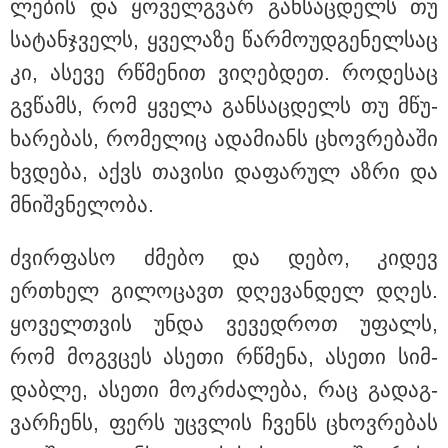
ლე­ბის და ყო­ველ­გვარ გან­საც­დელს თუ
სა­ტან­ჯველს, ყვე­ლა­ზე წარ­მო­უდ­გე­ნელ­საც
კი, ასე­ვე რწმე­ნით ვი­ღებ­დეთ. რო­დე­საც
გვწამს, რომ ყვე­ლა გან­საც­დელს თუ მწუ­
15:49 / 06-08-2026
ხა­რე­ბას, რო­მე­ლიც ადა­მი­ანს ცხოვ­რე­ბა­ში
შეიძინე ალდაგის სამოგზაურო დაზღვევა და
მიიღე გაორმაგებული ინტერნეტი
ხვდე­ბა, აქვს თა­ვი­სი და­ფა­რულ აზრი და
მნიშ­ვნე­ლო­ბა.
საზოგადოება
ძვირ­ფა­სო ძმე­ბო და დებო, კი­დევ
ერთხელ გი­ლო­ცავთ დღე­ვან­დელ დღეს.
ყო­ველ­თვის უნდა ვე­ვედ­როთ უფალს,
რომ მოგ­ვცეს ასე­თი რწმე­ნა, ასე­თი სიმ­
დაბ­ლე, ასე­თი მოკ­რძა­ლე­ბა, რაც გა­დაგ­
ვარ­ჩენს, ფერს უც­ვლის ჩვენს ცხოვ­რე­ბას