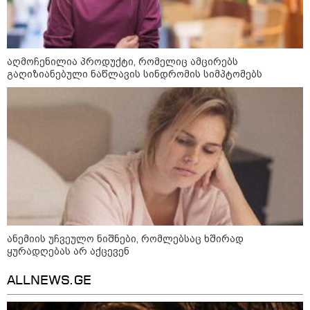
"გონებაში ვალაგებდი, ეს ამბავი
პირველად ვისთვის მეთქვა, ვის
აღმოჩენილია პროდუქტი, რომელიც ამცირებს
უნდა ჩავექოლე“
გაღიზიანებული ნაწლავის სინდრომის სიმპტომებს
"ძალიან მძიმეა ჩემთვის ის, რაც
ახლა გითხარით“
"ეს უზნეო გზა
ხელისუფლებისთვის ცუდად
მთავრდება ხოლმე“
ანემიის უჩვეულო ნიშნები, რომლებსაც ხშირად
ყურადღებას არ აქცევენ
ALLNEWS.GE