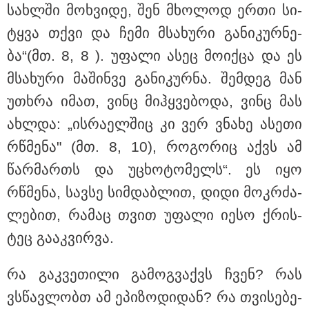
სახ­ლში მოხ­ვი­დე, შენ მხო­ლოდ ერთი სი­
ტყვა თქვი და ჩემი მსა­ხუ­რი გა­ნი­კურ­ნე­
ბა“(მთ. 8, 8 ). უფა­ლი ასეც მო­იქ­ცა და ეს
მსა­ხუ­რი მა­შინ­ვე გა­ნი­კურ­ნა. შემ­დეგ მან
უთხრა იმათ, ვინც მიჰ­ყვე­ბო­და, ვინც მას
16:06 / 09-08-2026
"ტრაგედიამდე ალექსანდრე გაბაშვილი ChatGPT-ის
ახ­ლდა: „ის­რა­ელ­შიც კი ვერ ვნა­ხე ასე­თი
აწვდის თავისი ელექტროშოკის ინფორმაციებს და
რწმე­ნა" (მთ. 8, 10), რო­გო­რიც აქვს ამ
ეუბნება: გათიშავს თუ არა პიროვნებას, თან ეუბნება,
დაივიწყე რაც გითხარი" - გიგა ავალიანის დედა
წარ­მართს და უცხო­ტო­მელს“. ეს იყო
რწმე­ნა, სავ­სე სიმ­დაბ­ლით, დიდი მოკ­რძა­
ლე­ბით, რა­მაც თვით უფა­ლი იესო ქრის­
ტეც გა­აკ­ვირ­ვა.
რა გაკ­ვე­თი­ლი გა­მოგ­ვაქვს ჩვენ? რას
ვსწავ­ლობთ ამ ეპი­ზო­დი­დან? რა თვი­სე­ბე­