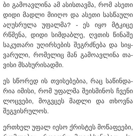
ბი გა­მო­ავ­ლი­ნა ამ ასის­თავ­მა, რომ ასე­თი
დიდი მად­ლი მი­ი­ღო და ასე­თი სას­წა­უ­ლი
აღუს­რუ­ლა უფალ­მა? - ეს იყო მტკი­ცე
17:32 / 09-08-2026
კიდევ ერთ დაკარგულს ოჯახი 10 წელია ეძებს - რას
რწმე­ნა, დიდი სიმ­დაბ­ლე, ღვთის წი­ნა­შე
ამბობს 26 წლის ახალაგაზრდის დედა?
სა­კუ­თა­რი უღირ­სე­ბის შეგ­რძნე­ბა და სიყ­
ვა­რუ­ლი, რო­მე­ლიც მან გა­მო­ავ­ლი­ნა თა­
17:12 / 09-08-2026
ვი­სი მსა­ხუ­რი­სად­მი.
უნცია ოქრო დღიურად 101
დოლარით გაძვირდა - რა ღირს
გრამი საქართველოში?
ეს სწო­რედ ის თვი­სე­ბე­ბია, რაც სა­წინ­და­
რია იმი­სი, რომ უფალ­მა შე­ის­მი­ნოს ჩვე­ნი
ლოც­ვე­ბი, მოგ­ვცეს მად­ლი და თხოვ­ნა
20:07 / 09-08-2026
შეგ­ვის­რუ­ლოს.
"ნაქირავებში ვარ ამჟამად ამ
კომპანიის გამო და ძალიან
მიჭირს ქირის გადახდა, რა
შეიძლება გაკეთდეს?" - რას
ერთხელ უფალ იესო ქრის­ტეს მო­წა­ფე­ე­ბი,
ურჩევს იურისტი "სფერო
ჰოლდინგისგან"