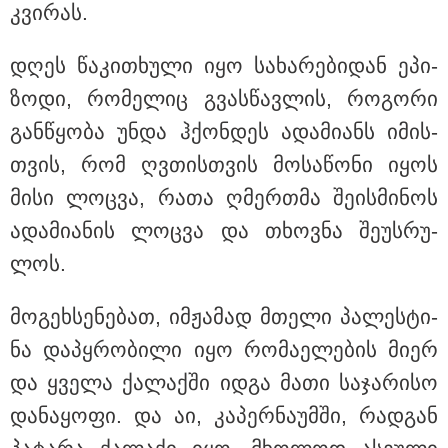
კაცი, რომელმაც მდინარეში დედა-შვილი
კვი­რას.
გადაარჩინა და თვითონ დინებამ გაიტაცა, ცოცხალი
იპოვეს
დღეს წა­კი­თხუ­ლი იყო სა­ხა­რე­ბი­დან ეპი­
ზო­დი, რო­მე­ლიც გვას­წავ­ლის, რო­გო­რი
გან­წყო­ბა უნდა ჰქონ­დეს ადა­მი­ანს იმის­
თვის, რომ ღვთის­თვის მო­სა­წო­ნი იყოს
მისი ლოც­ვა, რათა ღმერ­თმა შე­ის­მი­ნოს
ადა­მი­ა­ნის ლოც­ვა და თხოვ­ნა შე­უს­რუ­
ლოს.
მო­გეხ­სე­ნე­ბათ, იმ­ჟა­მად მთე­ლი პა­ლეს­ტი­
ნა და­პყრო­ბი­ლი იყო რო­მა­ე­ლე­ბის მიერ
20:27 / 09-08-2026
"მოსალოდნელია წვიმა, ელჭექი, სეტყვა, ქარის
და ყვე­ლა ქა­ლაქ­ში იდგა მათი სა­ჯა­რი­სო
გაძლიერება" - როდიდან გაუარესდება ამინდი
საქართელოში?
და­ნა­ყო­ფი. და აი, კა­პერ­ნა­უმ­ში, რად­გან