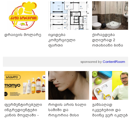
მშობლები სასურველი ზომისა
და მოდელის სასკოლო
ფორმების შეძენას
დრაივის მოლარე
იყიდება
ქირავდება
22:11 / 09-08-2026
კომერციული
დღიურად 2
წალენჯიხაში, მდინარეში
ფართი
ოთახიანი ბინა
მამაკაცმა ახალგაზრდა დედა-
საბურთალოზე
ბათუმში
შვილის გადარჩენა შეძლო,
თუმცა თავად ძლიერი
დინებიდან გამოსვლა ვეღარ
sponsored by
ContentRoom
მოახერხა და წყალმა გაიტაცა
21:52 / 09-08-2026
ვინ არიან ყველა დროის
ყველაზე მაღალანაზღაურებადი
სპორტსმენები
ფერმენტირებული
როდის არის ხალი
ჯანსაღად
ინგრედიენტები
საშიში და
იკვებებით და
კანის მოვლაში -
როგორია მისი
მაინც ვერ იკლებთ
კორეული
მოშორების
წონაში? - ლაშა
კატეგორიის ყველა სიახლე
ინოვაციური
მარტივი და
უჩავა მთავარ
ბრენდი Manyo
უსაფრთხო გზები
მიზეზებზე