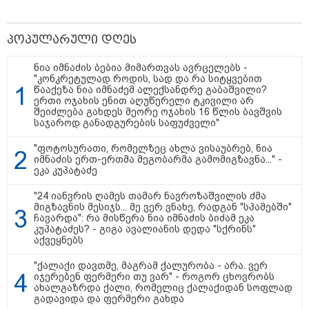
კი აგრძელებ ამის გაკეთებას" -
თეონა კონტრიძე მეუღლეს
ემოციურ "პოსტს" უძღვნის
პოპულარული დღეს
ნია იმნაძის ბებია მიმართვას ავრცელებს -
"კონკრეტულად როდის, სად და რა სიტყვებით
წააქეზა ნია იმნაძემ ალექსანდრე გაბაშვილი?
ერთი ოჯახის ენით აღუწერელი ტკივილი არ
პოლიტიკა
შეიძლება გახდეს მეორე ოჯახის 16 წლის ბავშვის
საჯაროდ განადგურების საფუძველი"
"ფოტოსურათი, რომელზეც ახლა ვისაუბრებ, ნია
იმნაძის ერთ-ერთმა მეგობარმა გამომიგზავნა..." -
ეკა კუპატაძე
"24 იანვრის ღამეს თამარ ნავროზაშვილის ძმა
მიგზავნის მესიჯს... მე ვერ ვნახე, რადგან "სპამებში"
ჩავარდა": რა მისწერა ნია იმნაძის ბიძამ ეკა
კუპატაძეს? - გიგა ავალიანის დედა "სქრინს"
აქვეყნებს
"ქალაქი დავთმე, მაგრამ ქალურობა - არა. ვერ
იჯერებენ ფერმერი თუ ვარ" - როგორ ცხოვრობს
ახალგაზრდა ქალი, რომელიც ქალაქიდან სოფლად
გადავიდა და ფერმერი გახდა