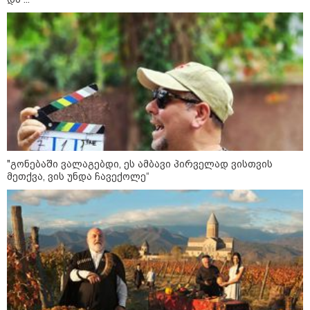
წალენჯიხის მუნიციპალიტეტში
მდინარეში ახალგაზრდა მამაკაცს
ეძებენ
"კოალიცია ცვლილებისთვის" 2024
წელს ნიკა მელიას საარჩევნო
კამპანიისას მომხდარ ინციდენტზე
მისივე გარემოცვის წევრების -
ცოტნე მირცხულავასა და
"გონებაში ვალაგებდი, ეს ამბავი პირველად ვისთვის
გაბრიელ კობაიძისთვის ბრალის
მეთქვა, ვის უნდა ჩავექოლე“
წაყენებას "აბსურდულს" უწოდებს
ოკუპირებული ცხინვალის ე.წ.
საგარეო უწყება - საქართველოს
პოლიტიკურმა ხელმძღვანელობამ,
ირაკლი კობახიძის სახით,
ოფიციალურად აღიარა მიხეილ
სააკაშვილი სამხედრო აგრესიის
დამნაშავედ - 2008 წლის
აგვისტოს ომზე პასუხისმგებლობა
უნდა დაეკისროს ქვეყანას