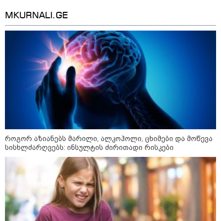
ადმინისტრაციამ “UFO”- ს
MKURNALI.GE
ფაილების მორიგი პაკეტი
გამოაქვეყნა
22:30 / 07-08-2026
ინტერნეტში ამაღელვებელი
კადრები ვრცელდება - როგორ
გადაარჩინა 56 წლის კაცმა
ბავშვები აბობოქრებულ ზღვაში
დახრჩობას
კატეგორიის ყველა სიახლე
როგორ აზიანებს მარილი, ალკოჰოლი, ცხიმები და მოწევა
სისხლძარღვებს: ინსულტის ძირითადი რისკები
"არის პოლარიზაციის კიდევ უფრო
გაღრმავების საფრთხე და ...“