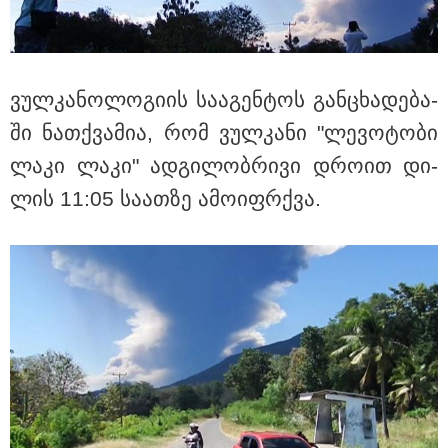
ცხოვრება: როგორ გამოიყურებოდა ის პლასტიკურ
ოპერაციებამდე
ვულ­კა­ნო­ლო­გი­ის სა­ა­გენ­ტოს გან­ცხა­დე­ბა­
ში ნათ­ქვა­მია, რომ ვულ­კა­ნი "ლე­ვო­ტო­ბი
ლაკი ლაკი" ად­გი­ლობ­რი­ვი დრო­ით დი­
ლის 11:05 სა­ათ­ზე ამო­იფ­რქვა.
08:49 / 08-08-2026
"არასდროს მითქვამს, რომ ჩვენები ხელებაწეულს ან
დატყვევებულს "ხვრეტდნენ", ეგ არასდროს მინახავს
და არც რაიმე ფაქტი ვიცი" - გიორგი ბარამიძე