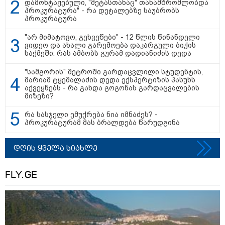
დამონტაჟებული, "მეტასთანაც" თანამშრომლობდა
პროკურატურა" - რა დეტალებზე საუბრობს
პროკურატურა
"არ მიმატოვო, გეხვეწები" - 12 წლის წინანდელი
ვიდეო და ახალი გარემოება დაკარგული ბიჭის
საქმეში: რას ამბობს გურამ დადიანიძის დედა
"სამგორის" მეტროში გარდაცვლილი სტუდენტის,
მარიამ ტყემალაძის დედა ექსპერტიზის პასუხს
აქვეყნებს - რა გახდა გოგონას გარდაცვალების
მიზეზი?
10:44 / 08-08-2026
რა სასჯელი ემუქრება ნია იმნაძეს? -
პროკურატურამ მას ბრალდება წარუდგინა
"ოკუპაციის 18 წლისთავზე რუსეთი არ
ასრულებს ევროკავშირის შუამავლობით
დღის ყველა სიახლე
დადებულ 2008 წლის 12 აგვისტოს
ცეცხლის შეწყვეტის შეთანხმებას" -
საგარეო უწყება
FLY.GE
11:54 / 08-08-2026
"ანწუხელიძე გმირია,
რომელმაც თავი დადო