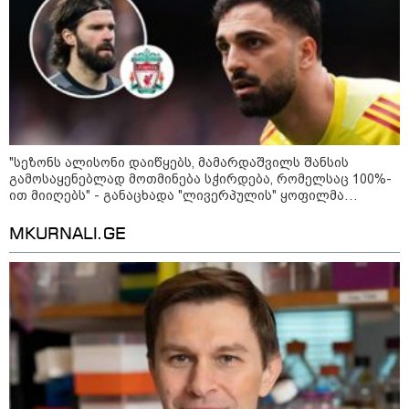
"სეზონს ალისონი დაიწყებს, მამარდაშვილს შანსის
გამოსაყენებლად მოთმინება სჭირდება, რომელსაც 100%-
ით მიიღებს" - განაცხადა "ლივერპულის" ყოფილმა
მეკარემ
MKURNALI.GE
09:52 / 07-08-2026
"რაკეტები ჩვენც გვჭირდება" - დონალდ
ტრამპი უკრაინისთვის Patriot-ის
რაკეტების გაგზავნაზე
23:40 / 07-08-2026
იტალიამ ყველა ქალაქში