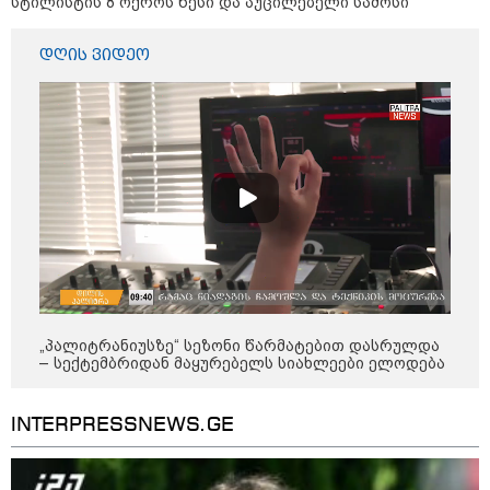
სტილისტის 8 ოქროს წესი და აუცილებელი სამოსი
„ფასები 2-3 წელში გაორმაგდება“
- ლოკაციები თბილისის
დღის ვიდეო
შემოგარენში, სადაც შესაძლოა,
მიწები გაძვირდეს
სამართალი
„პალიტრანიუსზე“ სეზონი წარმატებით დასრულდა
– სექტემბრიდან მაყურებელს სიახლეები ელოდება
INTERPRESSNEWS.GE