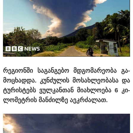
დედამიწაზე სიცოცხლის
წარმოშობის შესახებ აქამდე
არსებული თეორიები თავდაყირა
დგება - რა აღმოაჩინეს
მეცნიერებმა?
რე­გი­ონ­ში სა­გან­გე­ბო მდგო­მა­რე­ო­ბა გა­
მო­ცხად­და. კუნ­ძუ­ლის მო­სახ­ლე­ო­ბა­სა და
ტუ­რის­ტებს ვულ­კან­თან მი­ახ­ლო­ე­ბა 6 კი­
ლო­მეტ­რის მან­ძილ­ზე აეკ­რძა­ლათ.