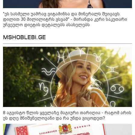
გოგონა, 10 000 ლარს
ოფიციალურად, სახალხოდ
გადავცემ" - გიგა ავალიანის
"ეს სასმელი უამრავ ვიტამინსა და მინერალს შეიცავს.
დედა განცხადებას ავრცელებს
დილით 30 მილილიტრს ვსვამ" - მირანდა კერი საკუთარი
უჩვეულო დიეტის დეტალებს ასახელებს
კატეგორიის ყველა სიახლე
MSHOBLEBI.GE
უნდა დაგვხრიტოთ? არა, თქვენი
დახვრეტა რაში გვაწყობს,
გუდაუთაში ქართველ ტყვეებში
უნდა გადაგცვალოთ...
როდის დაიწყო რეალურად
საქართველო-რუსეთის ომი და
8 აგვისტო წლის ყველაზე მაგიური თარიღია - რატომ არის
მთავარი შეცდომა, რომელიც
ეს დღე მნიშვნელოვანი და რა უნდა ვიცოდეთ?
საბედისწერო გამოდგა