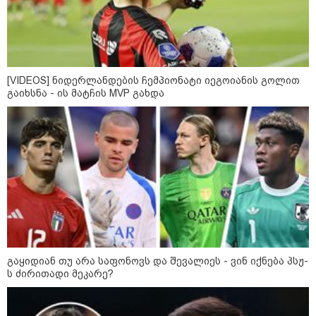
ფული ამ ზოდიაქოს ნიშნების
ხელში აღმოჩნდება: ვინ
გამდიდრდება?
[VIDEOS] ნიდერლანდების ჩემპიონატი იეგოიანის გოლით
გაიხსნა - ის მატჩის MVP გახდა
როგორ ჩავიცვათ 40 წლის
შემდეგ: მილიონერების
სტილისტის 8 ოქროს წესი და
აუცილებელი სამოსი
მსოფლიო
გაყიდიან თუ არა საფონოვს და შევალიეს - ვინ იქნება პსჟ-
ს ძირითადი მეკარე?