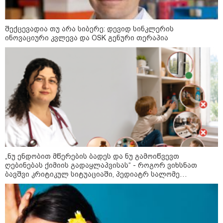
განგაშის წითელი დონე
გამოაცხადა
შექცევადია თუ არა სიბერე: დევიდ სინკლერის
ინოვაციური კვლევა და OSK გენური თერაპია
22:45 / 07-08-2026
14 წლის მოზარდმა საკუთარი
პაპა და ბებია მოკლა, შემდეგ კი
სკოლაში ცეცხლი გახსნა - რა
დეტალები ხდება ცნობილი
ბანგკოკში მომხდარი
ტრაგედიიდან
13:24 / 07-08-2026
ევროპაში საწვავის ფასები
მკვეთრად შეიცვალა - რომელ
„ნუ ენდობით მწერების ბადეს და ნუ გამოიწვევთ
ქვეყნებშია ბენზინი ყველაზე
ღებინებას ქიმიის გადაყლაპვისას“ - როგორ ვიხსნათ
ძვირი და ყველაზე იაფი
ბავშვი კრიტიკულ სიტუაციაში, პედიატრ სალომე
ახვლედიანის რჩევები
09:05 / 07-08-2026
მკვლელობა პირდაპირ ეთერში: