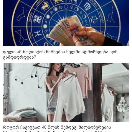
მიგვაჩნია, რომ ადამიანის
გასვენება ტაძრიდან არ მოხდეს,
ეს მგლოვიარეს ისეთი
სიყვარულითა უნდა ავუხსნათ,
რომ შფოთვა არ დაიბადოს" -
დედა სიდონია
კატეგორიის ყველა სიახლე
ფული ამ ზოდიაქოს ნიშნების ხელში აღმოჩნდება: ვინ
გამდიდრდება?
მსოფლიო სასიცოცხლოდ
მნიშვნელოვანი პროდუქტის
დეფიციტის წინაშე დგას
რუსეთი ხორბლის ექსპორტის
გადასახადს აძვირებს
როგორ ჩავიცვათ 40 წლის შემდეგ: მილიონერების