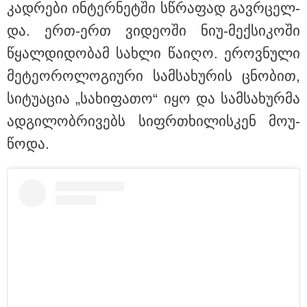
კად­რე­ბი ინ­ტერ­ნეტ­ში სწრა­ფად გავ­რცელ­
და. ერთ-ერთ ვი­დე­ო­ში ნიუ-მექ­სი­კო­ში
წყალ­დი­დო­ბამ სახ­ლი წა­ი­ღო⁠. ეროვ­ნუ­ლი
მე­ტე­ო­რო­ლო­გი­უ­რი სამ­სა­ხუ­რის ცნო­ბით,
სი­ტუ­ა­ცია „სა­ხი­ფა­თო“ იყო და სამ­სა­ხურ­მა
ად­გი­ლობ­რი­ვებს სიფრ­თხი­ლის­კენ მო­უ­
წო­და.
08:49 / 08-08-2026
"არასდროს მითქვამს, რომ ჩვენები ხელებაწეულს ან
დატყვევებულს "ხვრეტდნენ", ეგ არასდროს მინახავს
და არც რაიმე ფაქტი ვიცი" - გიორგი ბარამიძე