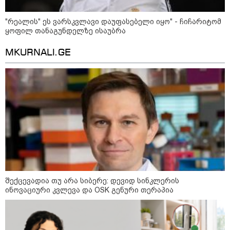
"რეალის" ეს ვარსკვლავი დაუფასებელი იყო" - ჩიჩარიტომ
ყოფილ თანაგუნდელზე ისაუბრა
MKURNALI.GE
13:15 / 08-08-2026
უძველესი სენი და ეპიდემია: აშშ-ში
ერთდროულად კეთრს და ნაწლავურ
ინფექციას ებრძვიან - რა უნდა ვიცოდეთ
და რამდენად სახიფათოა
17:13 / 08-08-2026
შექცევადია თუ არა სიბერე: დევიდ სინკლერის
"დასავლეთმა საქართველო
ინოვაციური კვლევა და OSK გენური თერაპია
ჩვენ წინააღმდეგ
გეოპოლიტიკური ბრძოლის
უგუნურ იარაღად გამოიყენა" -
დიმიტრი მედვედევი