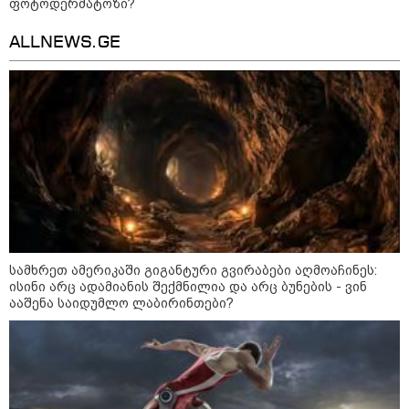
ფოტოდერმატოზი?
კატეგორიის ყველა სიახლე
ALLNEWS.GE
აბას არაღჩი - ომანთან ჰორმუზის
სრუტის გავლით ახალი
მარშრუტის გახსნის შესახებ
შეთანხმებასთან ახლოს ვართ,
მაგრამ, ეს ნაბიჯი არ უნდა იქნას
გაგებული, როგორც ჰორმუზის
სრუტის ხელახლა გახსნა
ვოლოდიმირ ზელენსკი - უკრაინას
სამხრეთ ამერიკაში გიგანტური გვირაბები აღმოაჩინეს:
აშშ-სთან Patriot-ის რაკეტების
ისინი არც ადამიანის შექმნილია და არც ბუნების - ვინ
ყოველთვიურად მიწოდების
ააშენა საიდუმლო ლაბირინთები?
შესახებ შეთანხმება აქვს
დიმიტრი მედვედევი - ცნობილია,
თუ რად იქცა ჰალსტუხების
მღეჭავი ყოფილი ქართველი