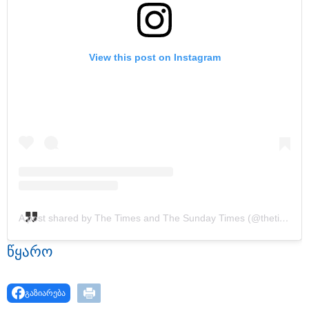
View this post on Instagram
19:33 / 07-08-2026
"განიხილავდნენ, როგორ ჩაიდინა გაბაშვილმა
დანაშაული" - გიგა ავალიანის საქმის პროკურორი
ნია იმნაძის და მამის დიალოგის ფარული ჩანაწერის
შინაარსს ასაჯაროებს
16:22 / 08-08-2026
"აი, ეს არის სამშობლოს
A post shared by The Times and The Sunday Times (@thetimes)
ღალატი" - როგორ ეხმაურება
ნიკა გვარამია აგვისტოს ომთან
წყა­რო
დაკავშირებით ირაკლი
კობახიძის განცხადებას?
გაზიარება
15:58 / 08-08-2026