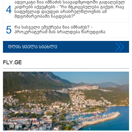
ადვოკატი ნია იმნაძის საავადმყოფოში გადაღებულ
კადრებს აქვეყნებს - "რა მტკიცებულება გაქვთ, რაც
საფუძვლად დაუდეთ არასრულწლოვნის ამ
მდგომარეობაში ჩაგდებას?"
რა სასჯელი ემუქრება ნია იმნაძეს? -
პროკურატურამ მას ბრალდება წარუდგინა
დღის ყველა სიახლე
FLY.GE
11:36 / 08-08-2026
წელიწადნახევარში საქართველოში 164
ადამიანი დაიკარგა - 57 პირს ამ დრომდე
ეძებენ
18:11 / 08-08-2026
"ფოტოსურათი, რომელზეც
ახლა ვისაუბრებ, ნია იმნაძის
ერთ-ერთმა მეგობარმა
გამომიგზავნა..." - ეკა კუპატაძე