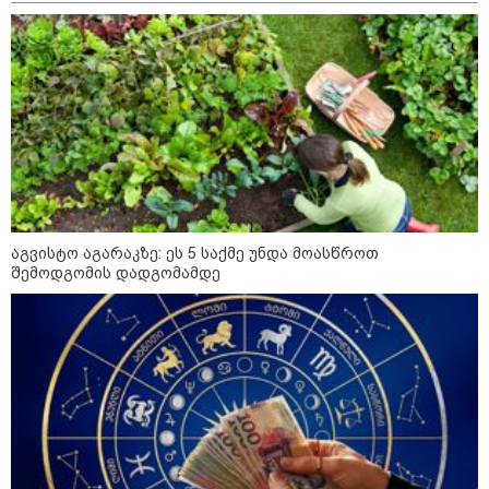
16:22 / 08-08-2026
"აი, ეს არის სამშობლოს
ღალატი" - როგორ ეხმაურება
ნიკა გვარამია აგვისტოს ომთან
დაკავშირებით ირაკლი
კობახიძის განცხადებას?
14:32 / 08-08-2026
"2008 წლის ომი თუ არ
იქნებოდა, დიდი ალბათობით,
არც უკრაინის ომი იქნებოდა" -
შალვა პაპუაშვილი
აგვისტო აგარაკზე: ეს 5 საქმე უნდა მოასწროთ
შემოდგომის დადგომამდე
12:18 / 08-08-2026
"რუსეთმა განახორციელა
საქართველოს ტერიტორიების
20%-ის ოკუპაცია და
სააკაშვილის, მისი რეჟიმის
ღალატი ვერანაირად ვერ
გადაფარავს ამ დანაშაულს" -
ირაკლი კობახიძე
კატეგორიის ყველა სიახლე