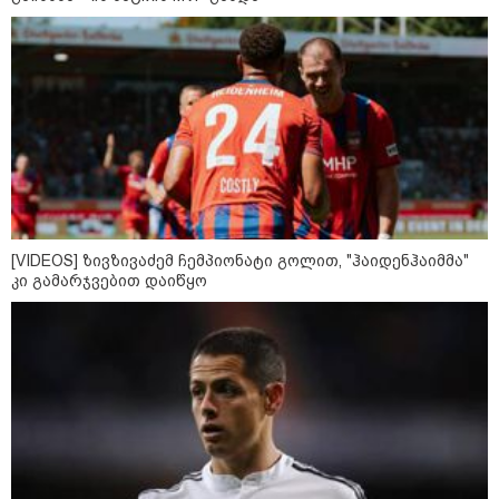
გამდიდრდება?
როგორ ჩავიცვათ 40 წლის
შემდეგ: მილიონერების
სტილისტის 8 ოქროს წესი და
აუცილებელი სამოსი
[VIDEOS] ზივზივაძემ ჩემპიონატი გოლით, "ჰაიდენჰაიმმა"
კი გამარჯვებით დაიწყო
მსოფლიო