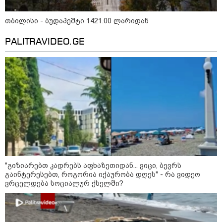
მას მაქსიმალური სასჯელი
მიესჯება " - ეკა კუპატაძე
თბილისი - ბუდაპეშტი 1421.00 ლარიდან
კატეგორიის ყველა სიახლე
PALITRAVIDEO.GE
მკითხველის რჩევით
"გიზიარებთ კადრებს აფხაზეთიდან... ვიცი, ბევრს
გაინტერესებთ, როგორია იქაურობა დღეს" - რა ვიდეო
ვრცელდება სოციალურ ქსელში?
18:11 / 08-08-2026
17:28 / 08-08-2026
17:13 / 08-08
"ფოტოსურათი,
ბექჰემები სენ-ტროპეში
"დასავლე
რომელზეც ახლა
ისვენებენ - რატომ არ
საქართვე
ვისაუბრებ, ნია იმნაძის
უერთდება ოჯახურ
წინააღმდ