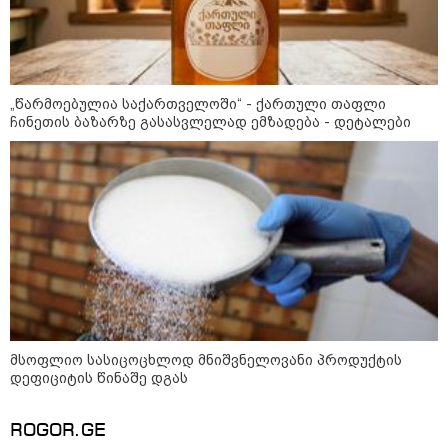
„წარმოებულია საქართველოში“ - ქართული თაფლი
ჩინეთის ბაზარზე გასასვლელად ემზადება - დეტალები
12:34 / 08-08-2026
რას აცხადებს ირაკლი კობახიძე
ელექტროენერგიის რამდენჯერმე
გათიშვასთან დაკავშირებით?
16:33 / 08-08-2026
"გიორგი ბარამიძემ რაღაც
არასწორად ჩამოაყალიბა,
მაგრამ ნამდვილად არ
მსოფლიო სასიცოცხლოდ მნიშვნელოვანი პროდუქტის
ეკუთვნის წიხლი ივანიშვილის
დეფიციტის წინაშე დგას
ღალატზე დაფუძნებული
დიქტატურის მსახურებისგან" -
მიხეილ სააკაშვილი
ROGOR.GE