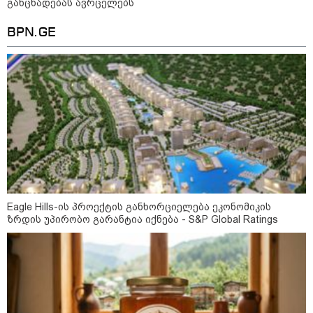
ეროვნული ბანკი განცხადებას
განცხადებას ავრცელებს
ავრცელებს
BPN.GE
"ფოტოსურათი, რომელზეც ახლა
ვისაუბრებ, ნია იმნაძის ერთ-
ერთმა მეგობარმა გამომიგზავნა..."
- ეკა კუპატაძე
პოლიტიკა
Eagle Hills-ის პროექტის განხორციელება ეკონომიკის
ზრდის უპირობო გარანტია იქნება - S&P Global Ratings