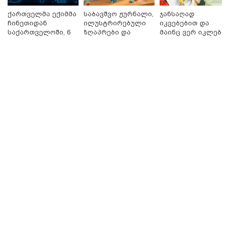
ქართველმა ექიმმა
საბავშვო ჟურნალი,
ჯანსაღად
ჩინეთიდან
ილუსტრირებული
იკვებებით და
თბილისი - ანტალია 969.80
საქართველოში, 6
ზღაპრები და
მაინც ვერ იკლებთ
ლარიდან
000 კილომეტრის
მაგნიტური
წონაში? - ლაშა
დაშორებით,
სათამაშო 9.90
უჩავა მთავარ
ტელერობოტული
ლარად - "საბავშვო
მიზეზებზე
ოპერაცია ჩაატარა
კარუსელში"
საუბრობს
- ისტორია
ზღაპრების სერია
თბილისი - ჰერაკლიონი 1698.80
დაწერილია
დაიწყო
ლარიდან
თბილისი - ბუდაპეშტი 1421.00
ლარიდან
თბილისი - რომი 1764.80 ლარიდან