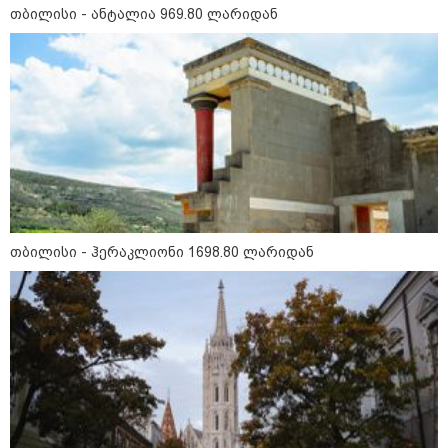
თბილისი - ანტალია 969.80 ლარიდან
17:01 / 08-08-2026
"პროკურატურის მიერ გია
ბარამიძის მიმართ დაწყებულ
საქმეს მინდა გამოვეხმაურო" -
იაგო ხვიჩია განცხადებას
ავრცელებს
16:41 / 08-08-2026
"კაპროვანში ზღვამ კიდევ ერთი
თბილისი - ჰერაკლიონი 1698.80 ლარიდან
ჭურვი გამორიყა, ადგილზე
მობილიზებულია პოლიცია და
სამაშველო" - რას წერს და რა
კადრებს აქვეყნებს თათია
ნიკოლაშვილი?
15:58 / 08-08-2026
"ახლა მე ერთი წინადადება
რომ ვთქვა, ის გახდის ნათელს,
თუ რატომ იყო ნია იმნაძე
წამქეზებელი, ნია იმნაძისგან
გამოსული ინფორმაციაა ეს...