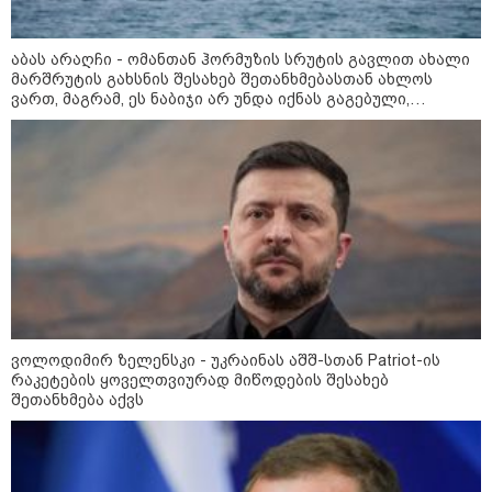
12:46 / 07-08-2026
ოკუპირებულ აფხაზეთში საწვავის
აბას არაღჩი - ომანთან ჰორმუზის სრუტის გავლით ახალი
მარშრუტის გახსნის შესახებ შეთანხმებასთან ახლოს
დეფიციტია, კილომეტრიანი რიგები და
ვართ, მაგრამ, ეს ნაბიჯი არ უნდა იქნას გაგებული,
შეზღუდვა საწვავის ჩასხმაზე - რა
როგორც ჰორმუზის სრუტის ხელახლა გახსნა
ინფორმაციას აქვეყნებს "დემოკრატიის
კვლევის ინსტიტუტი“
14:23 / 05-08-2026
ევროპელმა და რუსმა ყოფილმა
მაღალჩინოსნებმა უკრაინაში
ომთან დაკავშირებით
მოლაპარაკებები გამართეს - რა
არის ცნობილი შეხვედრაზე
ვოლოდიმირ ზელენსკი - უკრაინას აშშ-სთან Patriot-ის
რაკეტების ყოველთვიურად მიწოდების შესახებ
09:55 / 05-08-2026
შეთანხმება აქვს
მორიგი თავდასხმა Wildberries-
ის საწყობზე - დრონებით
თავდასხმის შემდეგ, ტულას
ოლქში მდებარე საწყობში
ხანძარია