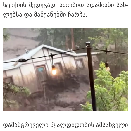
სტი­ქი­ის შე­დე­გად, ათო­ბით ადა­მი­ა­ნი სახ­
ლებ­სა და მან­ქა­ნებ­ში ჩარ­ჩა.
11:17 / 08-08-2026
არშემდგარი ქორწინება 15 წლით უფროს
ქართველთან - ალინა კაბაევას საიდუმლო
ცხოვრება: როგორ გამოიყურებოდა ის პლასტიკურ
ოპერაციებამდე
და­მან­გრე­ვე­ლი წყალ­დი­დო­ბის ამ­სახ­ვე­ლი