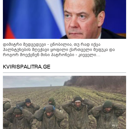
09:12 / 05-08-2026
14 გარდაცვლილი, 22
დაშავებული, მასშტაბური
ხანძარი - რუსეთმა კიევზე
იერიში ბალისტიკური
რაკეტებით მიიტანა
დიმიტრი მედვედევი - ცნობილია, თუ რად იქცა
ჰალსტუხების მღეჭავი ყოფილი ქართველი მეფუკა და
როგორ მოექცნენ მისი პატრონები - კიეველი
14:13 / 04-08-2026
სისხლისმღვრელი ჯამბაზიც თავისი უბადრუკი „კარიერის“
მორიგი თავდასხმა რუსეთში,
დასასრულისკენ მიიწევს
ნავთობგადამამუშავებელ
KVIRISPALITRA.GE
ქარხანაზე - რა დეტალებია
ცნობილი
კატეგორიის ყველა სიახლე