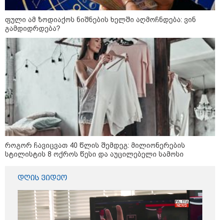
ფული ამ ზოდიაქოს ნიშნების ხელში აღმოჩნდება: ვინ
გამდიდრდება?
Eagle Hills-ის პროექტის
განხორციელება ეკონომიკის
ზრდის უპირობო გარანტია იქნება
- S&P Global Ratings
„წარმოებულია საქართველოში“ -
ქართული თაფლი ჩინეთის
ბაზარზე გასასვლელად ემზადება
როგორ ჩავიცვათ 40 წლის შემდეგ: მილიონერების
- დეტალები
სტილისტის 8 ოქროს წესი და აუცილებელი სამოსი
დღის ვიდეო
მსოფლიო სასიცოცხლოდ
მნიშვნელოვანი პროდუქტის
დეფიციტის წინაშე დგას