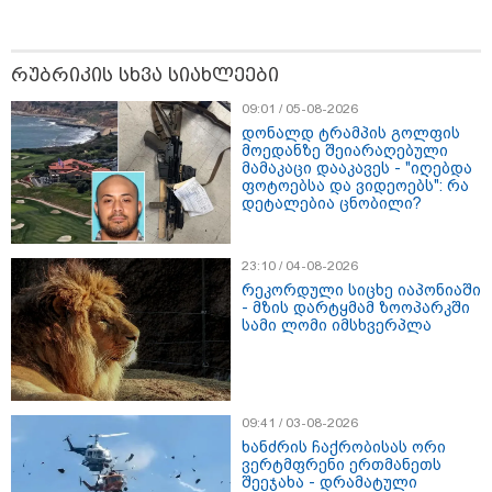
რუბრიკის სხვა სიახლეები
09:01 / 05-08-2026
დონალდ ტრამპის გოლფის
მოედანზე შეიარაღებული
მნიშვნელოვანი ინფორმაცია
მამაკაცი დააკავეს - "იღებდა
ფოტოებსა და ვიდეოებს": რა
დეტალებია ცნობილი?
23:10 / 04-08-2026
რეკორდული სიცხე იაპონიაში
- მზის დარტყმამ ზოოპარკში
სამი ლომი იმსხვერპლა
09:41 / 03-08-2026
11:13 / 05-08-2026
Hisense წარმოგიდგენთ გზავნილს "ინოვაციები
ხანძრის ჩაქრობისას ორი
ვერტმფრენი ერთმანეთს
უკეთესი ცხოვრებისათვის" FIFA-ს 2026 წლის
შეეჯახა - დრამატული
მსოფლიო ჩემპიონატზე™