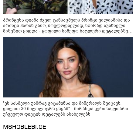
რომელიც ქალაქიდან სოფლად
გადავიდა და ფერმერი გახდა
09:36 / 08-08-2026
პრინცესა დიანა ძველ ტანსაცმელს პრინცი უილიამისა და
"ბავშვობიდან ასე ვარ..
პრინცი ჰარის გამო, მოულოდნელად, ხშირად აუხსნელი
ფანატიკურად ვარ შეყვარებული
მიზეზით ყიდდა - ყოფილი სამეფო ბატლერი დეტალებზე
საქართველოზე" - გაიცანით
საკუთარ წიგნში საუბრობს
მარტინ გუიმჯიანი, ქართულ
ენასა და საქართველოზე
შეყვარებული სომეხი ბიჭი
23:15 / 07-08-2026
ამოუცნობი ანომალიური
მოვლენები - ტრამპის
ადმინისტრაციამ “UFO”- ს
ფაილების მორიგი პაკეტი
გამოაქვეყნა
"ეს სასმელი უამრავ ვიტამინსა და მინერალს შეიცავს.
22:30 / 07-08-2026
დილით 30 მილილიტრს ვსვამ" - მირანდა კერი საკუთარი
ინტერნეტში ამაღელვებელი
უჩვეულო დიეტის დეტალებს ასახელებს
კადრები ვრცელდება - როგორ
გადაარჩინა 56 წლის კაცმა
MSHOBLEBI.GE
ბავშვები აბობოქრებულ ზღვაში
დახრჩობას