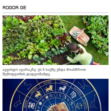
"ზურგს უკან ლაჩრულად
მომეპარნენ და თავს დამესხნენ
ROGOR.GE
- ასფალტზე თავი მრავალჯერ
დამარტყმევინეს, მირტყეს
მუშტები" - რას ჰყვება კურიერი,
რომელსაც
არასრულწლოვანები სასტიკად
გაუსწორდნენ?
კატეგორიის ყველა სიახლე
მკითხველის რჩევით
აგვისტო აგარაკზე: ეს 5 საქმე უნდა მოასწროთ
შემოდგომის დადგომამდე