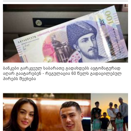
განგაშის წითელი დონე
გამოაცხადა
კატეგორიის ყველა სიახლე
ბანკები გარკვეულ საბარათე გადახდებს ავტომატურად
აღარ გაატარებენ - რეგულაცია 60 წელს გადაცილებულ
ვახტანგ კაპანაძე - დიახ, ომი
პირებს შეეხება
დაიწყო რუსეთმა და წერტილი!
აშშ-მა საქართველოში
დაფუძნებული კრიპტოკომპანია
დაასანქცირა