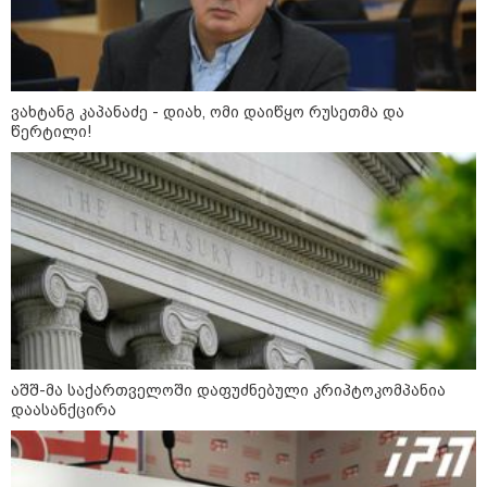
ვახტანგ კაპანაძე - დიახ, ომი დაიწყო რუსეთმა და
წერტილი!
12:34 / 08-08-2026
რას აცხადებს ირაკლი კობახიძე
ელექტროენერგიის რამდენჯერმე
გათიშვასთან დაკავშირებით?
აშშ-მა საქართველოში დაფუძნებული კრიპტოკომპანია
დაასანქცირა
19:32 / 08-08-2026
"სიმბოლურია, რომ კობახიძის
მოღალატეობრივი განცხადება
საქართველოს