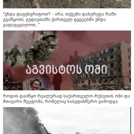
კობახიძის განცხადებას?
"უნდა დაგვხვრიტოთ? - არა, თქვენი დახვრეტა რაში
გვაწყობს, გუდაუთაში ქართველ ტყვეებში უნდა
კატეგორიის ყველა სიახლე
გადაგცვალოთ..."
აზერბაიჯანის რკინიგზა ბაქო-
თბილისი-ბაქოს საერთაშორისო
მარშრუტზე ბილეთების გაყიდვის
პერიოდს ახანგრძლივებს
როდის დაიწყო რეალურად საქართველო-რუსეთის ომი და
„წარმოებულია საქართველოში“ -
მთავარი შეცდომა, რომელიც საბედისწერო გამოდგა
ქართული თაფლი ჩინეთის
ბაზარზე გასასვლელად ემზადება
- დეტალები
მსოფლიო სასიცოცხლოდ