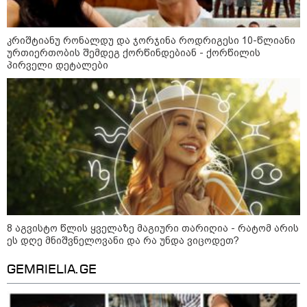
„ნაციონალური მოძრაობა“ -
სიმბოლურია, რომ კობახიძის
კრიშტიანუ რონალდუ და ჯორჯინა როდრიგესი 10-წლიანი
მოღალატეობრივი განცხადება
ურთიერთობის შემდეგ ქორწინდებიან - ქორწილის
საქართველოს
პირველი დეტალები
თავისუფლებისთვის შეწირული
გმირების მემორიალზე გაკეთდა
პაატა ზაქარეიშვილი -
შეუძლებელია ბარამიძის
განცხადება შეესაბამებოდეს
სინამდვილეს, ეს არის მისი
მოსაზრება, აბსოლუტურად
ამოვარდნილი რეალობიდან - არ
მიმაჩნია, რომ ამის გამო მის
წინააღმდეგ სისხლის სამართლის
საქმე უნდა აღიძრას
8 აგვისტო წლის ყველაზე მაგიური თარიღია - რატომ არის
მოზაიკა
ეს დღე მნიშვნელოვანი და რა უნდა ვიცოდეთ?
GEMRIELIA.GE