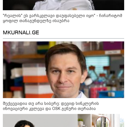
ის საწყობზე - დრონებით
თავდასხმის შემდეგ, ტულას
ოლქში მდებარე საწყობში
"რეალის" ეს ვარსკვლავი დაუფასებელი იყო" - ჩიჩარიტომ
ხანძარია
ყოფილ თანაგუნდელზე ისაუბრა
MKURNALI.GE
09:12 / 05-08-2026
14 გარდაცვლილი, 22
დაშავებული, მასშტაბური
ხანძარი - რუსეთმა კიევზე
იერიში ბალისტიკური
რაკეტებით მიიტანა
14:13 / 04-08-2026
მორიგი თავდასხმა რუსეთში,
ნავთობგადამამუშავებელ
ქარხანაზე - რა დეტალებია
ცნობილი
შექცევადია თუ არა სიბერე: დევიდ სინკლერის
ინოვაციური კვლევა და OSK გენური თერაპია
კატეგორიის ყველა სიახლე