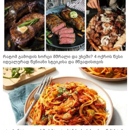
რატომ გამოდის ხორცი მშრალი და უხეში? 4 ოქროს წესი
იდეალურად წვნიანი სტეიკისა და მწვადისთვის
11:17 / 08-08-2026
არშემდგარი ქორწინება 15 წლით უფროს
ქართველთან - ალინა კაბაევას
საიდუმლო ცხოვრება: როგორ
გამოიყურებოდა ის პლასტიკურ
ოპერაციებამდე
14:20 / 08-08-2026