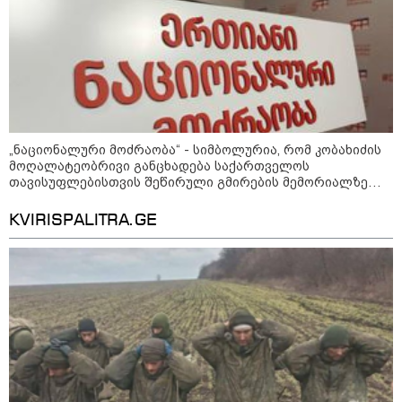
თავისუფლებისთვის შეწირული
გმირების მემორიალზე
გაკეთდა" - "ნაციონალური
მოძრაობა"
19:03 / 08-08-2026
"მკაცრად ვგმობთ ირაკლი
კობახიძის განცხადებას" -
"კოალიცია ცვლილებისთვის"
„ნაციონალური მოძრაობა“ - სიმბოლურია, რომ კობახიძის
მოღალატეობრივი განცხადება საქართველოს
თავისუფლებისთვის შეწირული გმირების მემორიალზე
გაკეთდა
16:33 / 08-08-2026
KVIRISPALITRA.GE
"გიორგი ბარამიძემ რაღაც
არასწორად ჩამოაყალიბა,
მაგრამ ნამდვილად არ
ეკუთვნის წიხლი ივანიშვილის
ღალატზე დაფუძნებული
დიქტატურის მსახურებისგან" -
მიხეილ სააკაშვილი
16:22 / 08-08-2026
"აი, ეს არის სამშობლოს
ღალატი" - როგორ ეხმაურება
ნიკა გვარამია აგვისტოს ომთან
დაკავშირებით ირაკლი