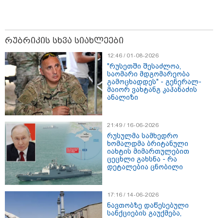
გაუსწორდნენ?
რუბრიკის სხვა სიახლეები
12:46 / 01-08-2026
"რუსეთში შესაძლოა,
საომარი მდგომარეობა
გამოცხადდეს" - გენერალ-
მაიორ ვახტანგ კაპანაძის
ანალიზი
21:49 / 16-06-2026
რუსულმა სამხედრო
ხომალდმა ბრიტანული
17:13 / 08-08-2026
იახტის მიმართულებით
ცეცხლი გახსნა - რა
"დასავლეთმა საქართველო ჩვენ წინააღმდეგ
დეტალებია ცნობილი
გეოპოლიტიკური ბრძოლის უგუნურ იარაღად
გამოიყენა" - დიმიტრი მედვედევი
17:16 / 14-06-2026
ნავთობზე დაწესებული
სანქციების გაუქმება,