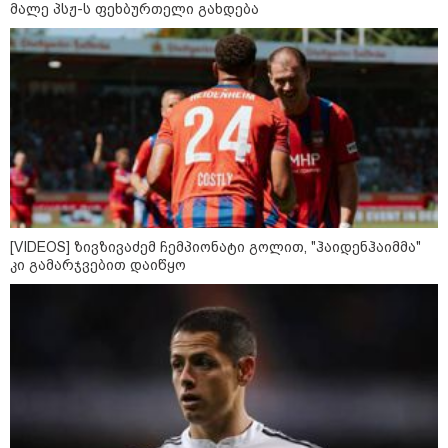
მალე პსჟ-ს ფეხბურთელი გახდება
12:46 / 07-08-2026
ოკუპირებულ აფხაზეთში საწვავის
დეფიციტია, კილომეტრიანი რიგები და
შეზღუდვა საწვავის ჩასხმაზე - რა
ინფორმაციას აქვეყნებს "დემოკრატიის
კვლევის ინსტიტუტი“
[VIDEOS] ზივზივაძემ ჩემპიონატი გოლით, "ჰაიდენჰაიმმა"
კი გამარჯვებით დაიწყო
14:23 / 05-08-2026
ევროპელმა და რუსმა ყოფილმა
მაღალჩინოსნებმა უკრაინაში
ომთან დაკავშირებით
მოლაპარაკებები გამართეს - რა
არის ცნობილი შეხვედრაზე
09:55 / 05-08-2026
მორიგი თავდასხმა Wildberries-