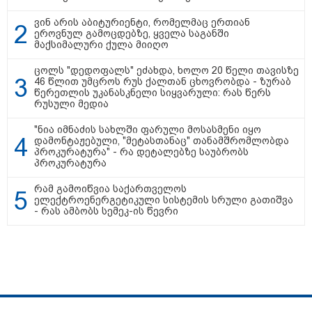
ინტერნეტში ამაღელვებელი
კადრები ვრცელდება - როგორ
ვინ არის აბიტურიენტი, რომელმაც ერთიან
გადაარჩინა 56 წლის კაცმა
ეროვნულ გამოცდებზე, ყველა საგანში
ბავშვები აბობოქრებულ ზღვაში
მაქსიმალური ქულა მიიღო
დახრჩობას
ცოლს "დედოფალს" ეძახდა, ხოლო 20 წელი თავისზე
46 წლით უმცროს რუს ქალთან ცხოვრობდა - ზურაბ
წერეთლის უკანასკნელი სიყვარული: რას წერს
კატეგორიის ყველა სიახლე
რუსული მედია
"ნია იმნაძის სახლში ფარული მოსასმენი იყო
დამონტაჟებული, "მეტასთანაც" თანამშრომლობდა
პროკურატურა" - რა დეტალებზე საუბრობს
პროკურატურა
რამ გამოიწვია საქართველოს
"უნდა დაგვხვრიტოთ? - არა,
ელექტროენერგეტიკული სისტემის სრული გათიშვა
თქვენი დახვრეტა რაში გვაწყობს,
- რას ამბობს სემეკ-ის წევრი
გუდაუთაში ქართველ ტყვეებში
უნდა გადაგცვალოთ..."
როდის დაიწყო რეალურად
საქართველო-რუსეთის ომი და
მთავარი შეცდომა, რომელიც
საბედისწერო გამოდგა
სპეცპროექტები
ჩვენ შესახებ
რეკლამა