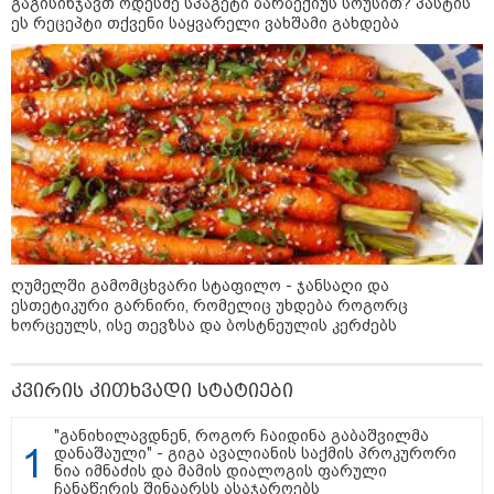
გაგისინჯავთ ოდესმე სპაგეტი ბარბექიუს სოუსით? პასტის
"ქალაქი დავთმე, მაგრამ
ეს რეცეპტი თქვენი საყვარელი ვახშამი გახდება
ქალურობა - არა. ვერ იჯერებენ
ფერმერი თუ ვარ" - როგორ
ცხოვრობს ახალგაზრდა ქალი,
რომელიც ქალაქიდან სოფლად
გადავიდა და ფერმერი გახდა
09:36 / 08-08-2026
"ბავშვობიდან ასე ვარ..
ფანატიკურად ვარ შეყვარებული
საქართველოზე" - გაიცანით
მარტინ გუიმჯიანი, ქართულ
ენასა და საქართველოზე
შეყვარებული სომეხი ბიჭი
ღუმელში გამომცხვარი სტაფილო - ჯანსაღი და
ესთეტიკური გარნირი, რომელიც უხდება როგორც
23:15 / 07-08-2026
ხორცეულს, ისე თევზსა და ბოსტნეულის კერძებს
ამოუცნობი ანომალიური
მოვლენები - ტრამპის
ადმინისტრაციამ “UFO”- ს
კვირის კითხვადი სტატიები
ფაილების მორიგი პაკეტი
გამოაქვეყნა
"განიხილავდნენ, როგორ ჩაიდინა გაბაშვილმა
დანაშაული" - გიგა ავალიანის საქმის პროკურორი
ნია იმნაძის და მამის დიალოგის ფარული
22:30 / 07-08-2026
ჩანაწერის შინაარსს ასაჯაროებს