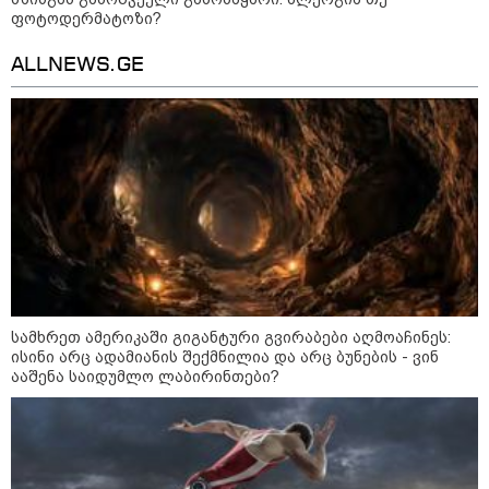
ფოტოდერმატოზი?
დღის ზოგადი
8
ასტროლოგიური
ALLNEWS.GE
პროგნოზი
აგვისტო
8 აგვისტო ახალ შთაგონებასა და ემოციურ სიახლოვეს
მოიტანს. გაიზრდება ინტერესი შემოქმედებითი საქმიანობისა
და კულტურული ღონისძიებების მიმართ. საღამო
განსაკუთრებით ხელსაყრელია საყვარელ ადამიანებთან
დროის გასატარებლად და თბილი, გულახდილი
საუბრებისთვის.
სამხრეთ ამერიკაში გიგანტური გვირაბები აღმოაჩინეს:
ისინი არც ადამიანის შექმნილია და არც ბუნების - ვინ
ააშენა საიდუმლო ლაბირინთები?
აგვისტო აგარაკზე: ეს 5 საქმე
უნდა მოასწროთ შემოდგომის
დადგომამდე