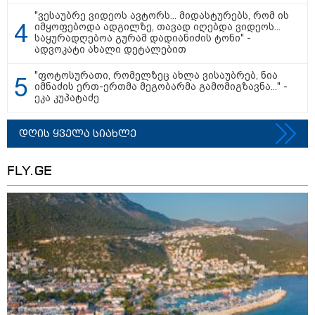
"ვესაუბრე ვიდეოს ავტორს... მიდასტურებს, რომ ის
იმყოფებოდა ადგილზე, თავად იღებდა ვიდეოს...
საყურადღებოა გურამ დადიანიძის ტონი" -
ადვოკატი ახალი დეტალებით
16:41 / 08-08-2026
"კაპროვანში ზღვამ კიდევ ერთი
ჭურვი გამორიყა, ადგილზე
"ფოტოსურათი, რომელზეც ახლა ვისაუბრებ, ნია
მობილიზებულია პოლიცია და
იმნაძის ერთ-ერთმა მეგობარმა გამომიგზავნა..." -
სამაშველო" - რას წერს და რა
ეკა კუპატაძე
კადრებს აქვეყნებს თათია
ნიკოლაშვილი?
დღის ყველა სიახლე
12:18 / 08-08-2026
"რუსეთმა განახორციელა
FLY.GE
საქართველოს ტერიტორიების
20%-ის ოკუპაცია და
სააკაშვილის, მისი რეჟიმის
ღალატი ვერანაირად ვერ
გადაფარავს ამ დანაშაულს" -
ირაკლი კობახიძე
13:16 / 08-08-2026
"ძალიან ბევრ ინფორმაციას
ვიღებთ ხალხისგან" - რას წერს
ადვოკატი ტარიელ კაკაბაძე