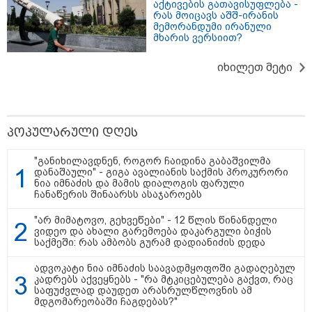
აქტივების გათავისუფლება -
რას მოიცავს აშშ-ირანის
მემორანდუმი ირანული
მხარის ვერსიით?
იხილეთ მეტი
პოპულარული დღეს
11:17 / 08-08-2026
"განიხილავდნენ, როგორ ჩაიდინა გაბაშვილმა
არშემდგარი ქორწინება 15 წლით უფროს
დანაშაული" - გიგა ავალიანის საქმის პროკურორი
ქართველთან - ალინა კაბაევას საიდუმლო
ნია იმნაძის და მამის დიალოგის ფარული
ცხოვრება: როგორ გამოიყურებოდა ის პლასტიკურ
ჩანაწერის შინაარსს ასაჯაროებს
ოპერაციებამდე
"არ მიმატოვო, გეხვეწები" - 12 წლის წინანდელი
ვიდეო და ახალი გარემოება დაკარგული ბიჭის
საქმეში: რას ამბობს გურამ დადიანიძის დედა
21:17 / 08-08-2026
ადვოკატი ნია იმნაძის საავადმყოფოში გადაღებულ
აშშ-მა საქართველოში
კადრებს აქვეყნებს - "რა მტკიცებულება გაქვთ, რაც
დაფუძნებული კრიპტოკომპანია
საფუძვლად დაუდეთ არასრულწლოვნის ამ
დაასანქცირა
მდგომარეობაში ჩაგდებას?"