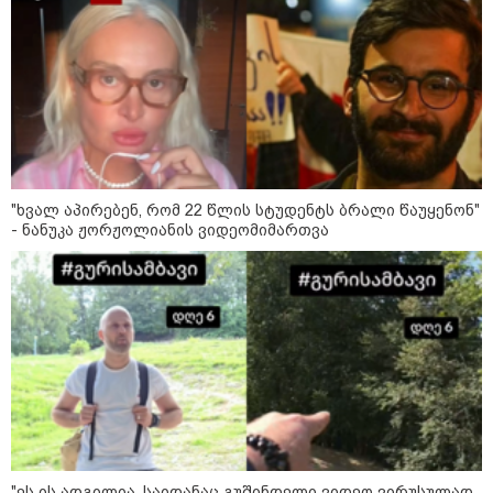
11:13 / 05-08-2026
Hisense წარმოგიდგენთ გზავნილს "ინოვაციები
უკეთესი ცხოვრებისათვის" FIFA-ს 2026 წლის
მსოფლიო ჩემპიონატზე™
"ხვალ აპირებენ, რომ 22 წლის სტუდენტს ბრალი წაუყენონ"
- ნანუკა ჟორჟოლიანის ვიდეომიმართვა
15:49 / 06-08-2026
შეიძინე ალდაგის სამოგზაურო დაზღვევა და
მიიღე გაორმაგებული ინტერნეტი
საზოგადოება
"ეს ის ადგილია, საიდანაც გუშინდელი ვიდეო ვირუსულად