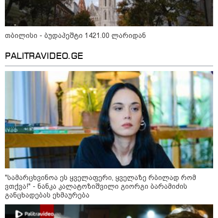
თბილისი - რომი 1764.80 ლარიდან
თბილისი - ბუდაპეშტი 1421.00 ლარიდან
PALITRAVIDEO.GE
მნიშვნელოვანი ინფორმაცია
"სა­მარ­ცხვი­ნოა ეს ყვე­ლა­ფე­რი, ყვე­ლა­ზე რბი­ლად რომ
ვთქვა!" - ნანკა კალატოზიშვილი გიორგი ბარამიძის
განცხადებას ეხმაურება