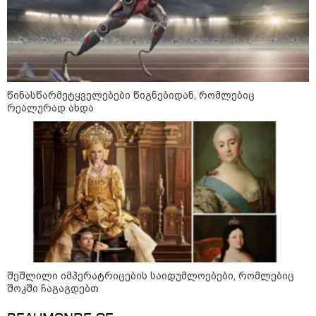
ფული ამ ზოდიაქოს ნიშნების
ხელში აღმოჩნდება: ვინ
გამდიდრდება?
წინასწარმეტყველებები წიგნებიდან, რომლებიც
რეალურად ახდა
როგორ ჩავიცვათ 40 წლის
შემდეგ: მილიონერების
სტილისტის 8 ოქროს წესი და
აუცილებელი სამოსი
მსოფლიო
შეშლილი იმპერატრიცების საიდუმლოებები, რომლებიც
შოკში ჩაგაგდებთ