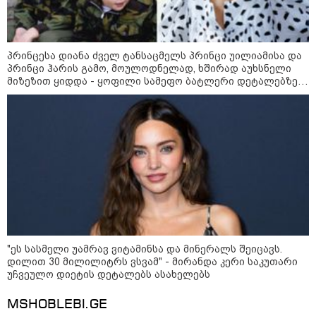
დაფუძნებული კრიპტოკომპანია
დაასანქცირა
პრინცესა დიანა ძველ ტანსაცმელს პრინცი უილიამისა და
პრინცი ჰარის გამო, მოულოდნელად, ხშირად აუხსნელი
მიზეზით ყიდდა - ყოფილი სამეფო ბატლერი დეტალებზე
18:35 / 08-08-2026
საკუთარ წიგნში საუბრობს
"ბულგარეთის საჰაერო
სივრცეში დრონი აფეთქდა" -
ბულგარეთის პრემიერ-მინისტრი
17:13 / 08-08-2026
"დასავლეთმა საქართველო
ჩვენ წინააღმდეგ
გეოპოლიტიკური ბრძოლის
უგუნურ იარაღად გამოიყენა" -
დიმიტრი მედვედევი
"ეს სასმელი უამრავ ვიტამინსა და მინერალს შეიცავს.
დილით 30 მილილიტრს ვსვამ" - მირანდა კერი საკუთარი
უჩვეულო დიეტის დეტალებს ასახელებს
23:40 / 07-08-2026
MSHOBLEBI.GE
იტალიამ ყველა ქალაქში