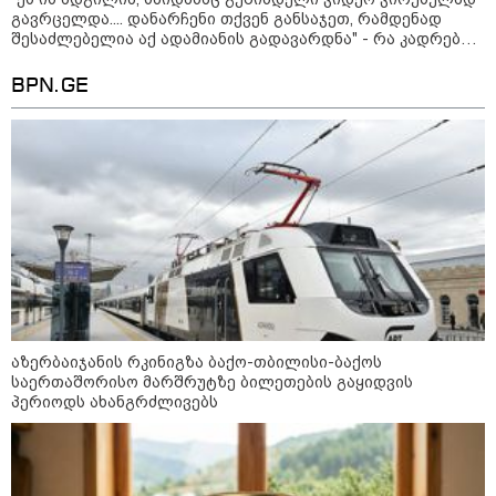
გავრცელდა.... დანარჩენი თქვენ განსაჯეთ, რამდენად
შესაძლებელია აქ ადამიანის გადავარდნა" - რა კადრებს
აქვეყნებს კობა ახალაძე მლეთიდან, სადაც 12 წლის წინ
გურამ დადიანიძე გაუჩინარდა?
BPN.GE
11:36 / 08-08-2026
აზერბაიჯანის რკინიგზა ბაქო-თბილისი-ბაქოს
წელიწადნახევარში საქართველოში 164
საერთაშორისო მარშრუტზე ბილეთების გაყიდვის
პერიოდს ახანგრძლივებს
ადამიანი დაიკარგა - 57 პირს ამ დრომდე
ეძებენ