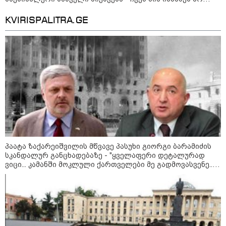
მიწოდება, რომ მასწავლებელი
ვედავებით იმას, რომ ეუბნება: “წადი, მოკალი“, ეს
სექსუალურად ავიწროებდა,
კატეგორიის ყველა სიახლე
დაკვეთაა, ჩვენ ვამბობთ, წაქეზებას, მანიპულირებას
ფაქტობრივად, წაქეზება იყო" -
KVIRISPALITRA.GE
პროკურორი
პაატა ზაქარეიშვილის მწვავე პასუხი გიორგი ბარამიძის
სკანდალურ განცხადებაზე - "ყველაფერი დეტალურად
ვიცი... კამანში მოკლული ქართველები მე გადმოვასვენე...
ბარამიძე კი ტყუის"
კატეგორიები