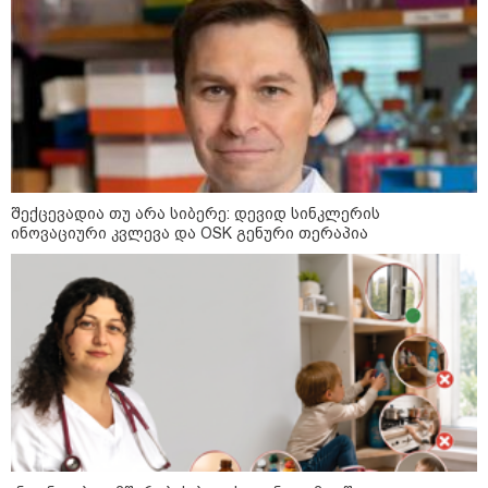
23:40 / 07-08-2026
იტალიამ ყველა ქალაქში
განგაშის წითელი დონე
გამოაცხადა
22:45 / 07-08-2026
14 წლის მოზარდმა საკუთარი
პაპა და ბებია მოკლა, შემდეგ კი
შექცევადია თუ არა სიბერე: დევიდ სინკლერის
სკოლაში ცეცხლი გახსნა - რა
ინოვაციური კვლევა და OSK გენური თერაპია
დეტალები ხდება ცნობილი
ბანგკოკში მომხდარი
ტრაგედიიდან
13:24 / 07-08-2026
ევროპაში საწვავის ფასები
მკვეთრად შეიცვალა - რომელ
ქვეყნებშია ბენზინი ყველაზე
ძვირი და ყველაზე იაფი
09:05 / 07-08-2026