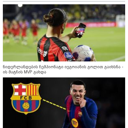
დადგომამდე
ფული ამ ზოდიაქოს ნიშნების
ხელში აღმოჩნდება: ვინ
გამდიდრდება?
როგორ ჩავიცვათ 40 წლის
შემდეგ: მილიონერების
ნიდერლანდების ჩემპიონატი იეგოიანის გოლით გაიხსნა -
სტილისტის 8 ოქროს წესი და
ის მატჩის MVP გახდა
აუცილებელი სამოსი
მსოფლიო