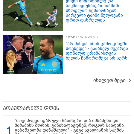
დიდი სიფრთხილე და
უკეთესი ცხოვრებისათვის" FIFA-ს 2026 წლის
საკმაოდ უსახური თამაში -
მსოფლიო ჩემპიონატზე™
მსოფლიო ჩემპიონატის
პირველი ტაიმი ნულოვანი
ფრით დასრულდა
18:58 / 19-07-2026
"არ მინდა, ამის გამო ციხეში
მოვხვდე" - ესპანელ მეკარეს
დონალდ ტრამპისთვის
ხელის ჩამორთმევა არ სურს
15:49 / 06-08-2026
იხილეთ მეტი
შეიძინე ალდაგის სამოგზაურო დაზღვევა და
მიიღე გაორმაგებული ინტერნეტი
Faceამბები
პოპულარული დღეს
"მოვიპოვეთ ფარული ჩანაწერი ნია იმნაძესა და
მამამისს შორის, განიხილავდნენ, როგორ ჩაიდინა
გაბაშვილმა დანაშაული" - გიგა ავალიანის საქმის