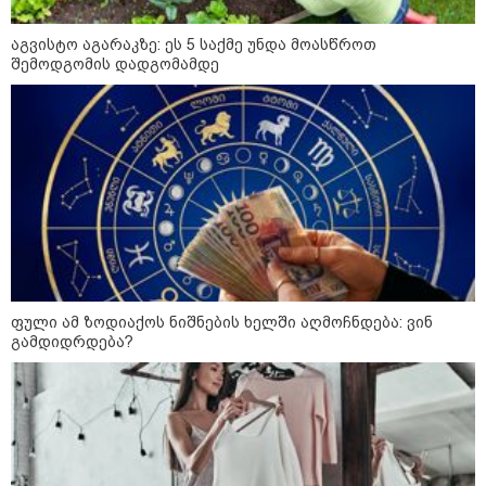
- რუსს, ყაზახს, უკრაინელს,
შვეიცარიელს, იტალიელს,
აგვისტო აგარაკზე: ეს 5 საქმე უნდა მოასწროთ
ამერიკელს, შეუძლია
ჩამოვიდეს, დახარჯოს ფული...
შემოდგომის დადგომამდე
არავინ შეზღუდული არაა" -
კალაძე
კატეგორიის ყველა სიახლე
„რიკოთის მსგავსი რთული
საინჟინრო ობიექტების მოვლა-
ფული ამ ზოდიაქოს ნიშნების ხელში აღმოჩნდება: ვინ
პატრონობა განსაკუთრებულ
გამდიდრდება?
პასუხისმგებლობას მოითხოვს“-
რატომ გახდა საჭირო გზების
მოვლა-პატრონობისთვის
სახელმწიფო კომპანიის შექმნა
„რუსთაველზე მდებარე
სასტუმროები 40-50%-იან
გაუქმებებს იღებენ, საკმაოდ დიდი
ზარალისკენ წავალთ - მეგონა,
ვიღაც მოიფიქრებდა და ბიზნესს