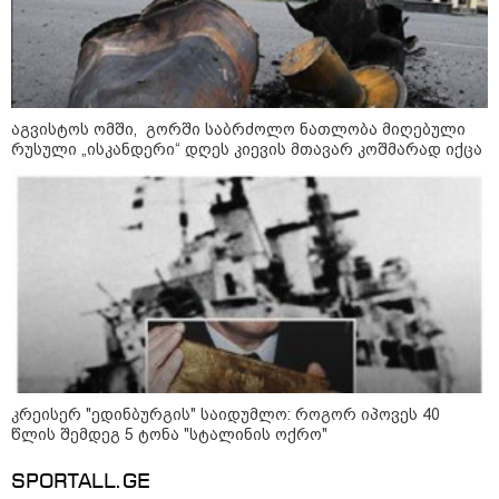
დღის ზოგადი
8
ასტროლოგიური
აგვისტოს ომში, გორში საბრძოლო ნათლობა მიღებული
პროგნოზი
რუსული „ისკანდერი“ დღეს კიევის მთავარ კოშმარად იქცა
აგვისტო
8 აგვისტო ახალ შთაგონებასა და ემოციურ სიახლოვეს
მოიტანს. გაიზრდება ინტერესი შემოქმედებითი საქმიანობისა
და კულტურული ღონისძიებების მიმართ. საღამო
განსაკუთრებით ხელსაყრელია საყვარელ ადამიანებთან
დროის გასატარებლად და თბილი, გულახდილი
საუბრებისთვის.
კრეისერ "ედინბურგის" საიდუმლო: როგორ იპოვეს 40
წლის შემდეგ 5 ტონა "სტალინის ოქრო"
აგვისტო აგარაკზე: ეს 5 საქმე
SPORTALL.GE
უნდა მოასწროთ შემოდგომის