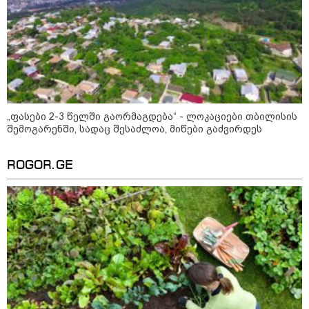
"2008 წელს საქართველო
გადავარჩინეთ - აი, 2012 წლის
"გამარჯვება" ვინც იზეიმეთ,
სწორედ ეგ იყო ქართული
ისტორიული კატასტროფა და
რაც რუსმა ჯარით ვერ აიღო,
შიდა ღალატით გაინაღდა" -
მიხეილ სააკაშვილი
14:20 / 07-08-2026
"ჩემი აზრით, ენამ გაუსწრო
აზრს და არ არის ეს კარგი,
„ფასები 2-3 წელში გაორმაგდება“ - ლოკაციები თბილისის
თუმცა თუ რაიმეში არ მეპარება
შემოგარენში, სადაც შესაძლოა, მიწები გაძვირდეს
ეჭვი, გიორგი ბარამიძის
პატრიოტიზმია" - ნიკა გვარამია
ROGOR.GE
13:42 / 07-08-2026
"საქართველო მშვიდი ქვეყანაა,
სტუმართმოყვარე ხალხი ვართ
და ყველას შეუძლია ჩამოვიდეს,
არავინ შეზღუდული არაა" - კახა
კალაძე
13:27 / 07-08-2026
"სტუმართმოყვარე ხალხი ვართ