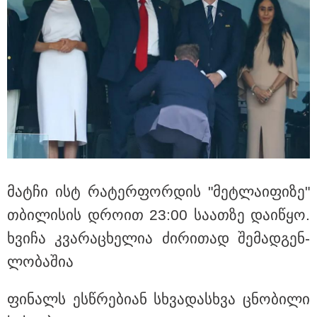
19:33 / 07-08-2026
"მოვიპოვეთ ფარული ჩანაწერი ნია იმნაძესა და
მამამისს შორის, განიხილავდნენ, როგორ ჩაიდინა
გაბაშვილმა დანაშაული" - გიგა ავალიანის საქმის
პროკურორი ნია იმნაძის და მამის დიალოგის
ფარული ჩანაწერის შინაარსს ასაჯაროებს
მატ­ჩი ისტ რა­ტერ­ფორ­დის "მეტ­ლა­ი­ფი­ზე"
თბი­ლი­სის დრო­ით 23:00 სა­ათ­ზე და­ი­წყო.
ხვი­ჩა კვა­რა­ცხე­ლია ძი­რი­თად შე­მად­გენ­
ლო­ბა­შია
ფი­ნალს ეს­წრე­ბი­ან სხვა­დას­ხვა ცნო­ბი­ლი
18:21 / 07-08-2026