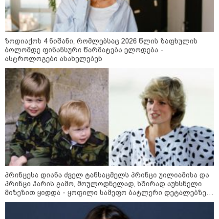
თბილისის მერია ინფორმაციას
ავრცელებს
ზოდიაქოს 4 ნიშანი, რომლებსაც 2026 წლის ზაფხულის
ბოლომდე ფინანსური წარმატება ელოდება -
ასტროლოგები ასახელებენ
21:30 / 07-08-2026
თბილისში, ლოზუნგით
„გვახსოვს გმირები, გვახსოვს
მტერი” მსვლელობა
მიმდინარეობს
20:58 / 07-08-2026
"იპოვონ ერთი გოგონა, ვისაც
გიგა სექსუალურად ავიწროებდა
- თუ გამოჩნდება ასეთი
გოგონა, 10 000 ლარს
ოფიციალურად, სახალხოდ
პრინცესა დიანა ძველ ტანსაცმელს პრინცი უილიამისა და
გადავცემ" - გიგა ავალიანის
პრინცი ჰარის გამო, მოულოდნელად, ხშირად აუხსნელი
დედა განცხადებას ავრცელებს
მიზეზით ყიდდა - ყოფილი სამეფო ბატლერი დეტალებზე
საკუთარ წიგნში საუბრობს
18:21 / 07-08-2026
"ვიდეოს ნახვა ჩემთვის იყო