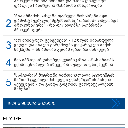
პროკურორი ნია იმნაძის და მამის დიალოგის
ფარული ჩანაწერის შინაარსს ასაჯაროებს
"ნია იმნაძის სახლში ფარული მოსასმენი იყო
დამონტაჟებული, "მეტასთანაც" თანამშრომლობდა
პროკურატურა" - რა დეტალებზე საუბრობს
პროკურატურა
"არ მიმატოვო, გეხვეწები" - 12 წლის წინანდელი
ვიდეო და ახალი გარემოება დაკარგული ბიჭის
საქმეში: რას ამბობს გურამ დადიანიძის დედა
ნია იმნაძე ამ დრომდე კლინიკაშია - რას ამბობს
ექიმი: ცნობილია ასევე, რა მუხლით დააკავეს ის
"სამგორის" მეტროში გარდაცვლილი სტუდენტის,
15:42 / 07-08-2026
მარიამ ტყემალაძის დედა ექსპერტიზის პასუხს
აქვეყნებს - რა გახდა გოგონას გარდაცვალების
"საიდან იცის, მან სინამდვილეში რა
მიზეზი?
ხდებოდა... აფხაზეთის ომში თუ არ
ვცდები სამჯერ არის ნამყოფი, არც
დღის ყველა სიახლე
ერთხელ 10 დღეს არ ცდებოდა" - გია
ყარყარაშვილი გიორგი ბარამიძის
FLY.GE
განცხადებაზე