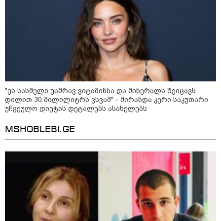
სიკვდილი - ისეთი ხმა აქვს,
თითქოს ეხვეწება, ცუდად არის"
- 12 წლის წინ გაუჩინარებული
ბიჭის დედა გავრცელებულ
ვიდეოზე პირველ კომენტარს
აკეთებს
კატეგორიის ყველა სიახლე
"ეს სასმელი უამრავ ვიტამინსა და მინერალს შეიცავს.
დილით 30 მილილიტრს ვსვამ" - მირანდა კერი საკუთარი
უჩვეულო დიეტის დეტალებს ასახელებს
პაატა ზაქარეიშვილის მწვავე
MSHOBLEBI.GE
პასუხი გიორგი ბარამიძის
სკანდალურ განცხადებაზე -
"ყველაფერი დეტალურად ვიცი...
კამანში მოკლული ქართველები მე
გადმოვასვენე... ბარამიძე კი
ტყუის"
აგვისტოს ომში, გორში
საბრძოლო ნათლობა მიღებული
რუსული „ისკანდერი“ დღეს კიევის
მთავარ კოშმარად იქცა