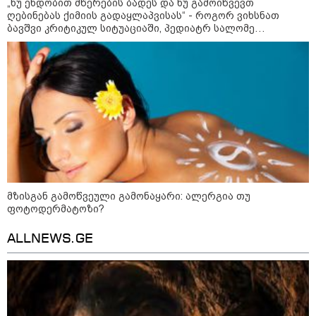
„ნუ ენდობით მწერების ბადეს და ნუ გამოიწვევთ
მკვლელობა პირდაპირ ეთერში:
ღებინებას ქიმიის გადაყლაპვისას“ - როგორ ვიხსნათ
ცნობილ "ტიკტოკერს" ლაივის
ბავშვი კრიტიკულ სიტუაციაში, პედიატრ სალომე
დროს ესროლეს, ის ადგილზე
ახვლედიანის რჩევები
გარდაიცვალა - რას ამბობს
მომხდარზე მექსიკის პოლიცია
კატეგორიის ყველა სიახლე
მზისგან გამოწვეული გამონაყარი: ალერგია თუ
2008 წლის რუსეთ-საქართველოს
ფოტოდერმატოზი?
ომის მე-18 წლისთავთან
დაკავშირებით ადმინისტრაციულ
შენობებზე სახელმწიფო დროშები
ALLNEWS.GE
დაეშვა
გიორგი ბარამიძე - ომის პირველ
დღეებში, ტყვეების გაცვლის, თუ
სხვა მძიმე პროცესების