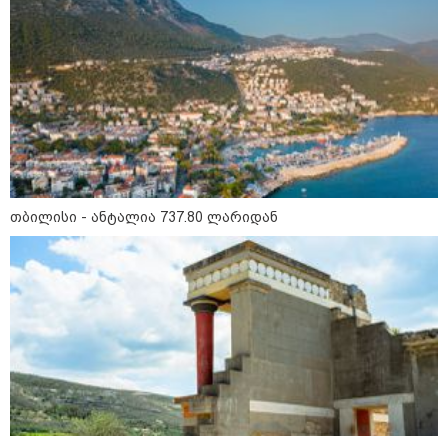
10:58 / 06-08-2026
"დადგება დრო და თქვენი
დღევანდელი "პოსტაობა"
საკუთარ თავთან
შეგარცხვენთ... თქვენი
შეცდომა არის დანაშაულის
ტოლფასი" - ეკა კუპატაძე ნანუკა
ჟორჟოლიანს
09:33 / 05-08-2026
"მამის მიერ ცოტნესთვის
დატოვებულ სახლში
თბილისი - ანტალია 737.80 ლარიდან
თვითნებურად ცხოვრობს
ადამიანი, რომელიც ზვიადის
ანდერძში ერთი სიტყვითაც კი
არ არის მოხსენიებული" - ანა
ჯაბაური
09:32 / 05-08-2026
"4 დღე უწყლოდ და უპუროდ
გაატარეს, მათ სიცოცხლე
დავუბრუნეთ" - ქართველი
მეზღვაური წერს, რომ 36
მიგრანტი, მათ შორის, ორსული
გოგონა გადაარჩინა