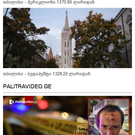
თბილისი - ჰერაკლიონი 1370.80 ლარიდან
12:20 / 04-08-2026
"როცა კანონიკიდან
გამომდინარე, მართებულად
მიგვაჩნია, რომ ადამიანის
გასვენება ტაძრიდან არ მოხდეს,
ეს მგლოვიარეს ისეთი
სიყვარულითა უნდა ავუხსნათ,
რომ შფოთვა არ დაიბადოს" -
დედა სიდონია
კატეგორიის ყველა სიახლე
თბილისი - ბუდაპეშტი 1328.20 ლარიდან
მკითხველის რჩევით
PALITRAVIDEO.GE