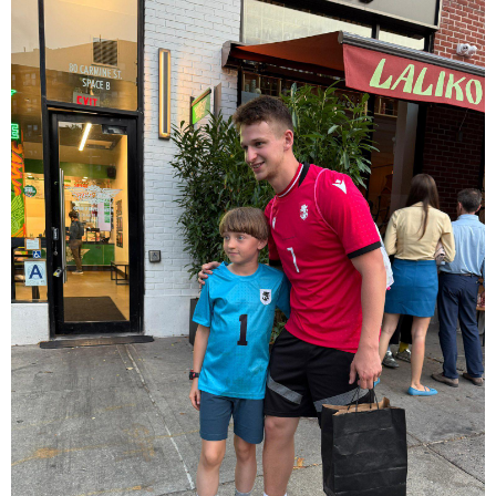
13:27 / 07-08-2026
"სტუმართმოყვარე ხალხი ვართ - რუსს, ყაზახს,
უკრაინელს, შვეიცარიელს, იტალიელს, ამერიკელს,
შეუძლია ჩამოვიდეს, დახარჯოს ფული... არავინ
შეზღუდული არაა" - კალაძე
17:24 / 07-08-2026
"მარტო როცა ვარ, ხშირად
ველაპარაკები, ვიცი, რომ
მისმენს, ვფიქრობ, თავზე
მადგას და მეფერება - სხვებს
ხომ არ ვაჩვენებ ცრემლებს" -
გიორგი კეკელიძე გმირი
ანწუხელიძის გამზრდელი