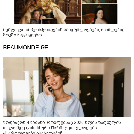
გადაარჩინა 56 წლის კაცმა
ბავშვები აბობოქრებულ ზღვაში
დახრჩობას
შეშლილი იმპერატრიცების საიდუმლოებები, რომლებიც
კატეგორიის ყველა სიახლე
შოკში ჩაგაგდებთ
BEAUMONDE.GE
"უნდა დაგვხვრიტოთ? - არა,
თქვენი დახვრეტა რაში გვაწყობს,
გუდაუთაში ქართველ ტყვეებში
უნდა გადაგცვალოთ..."
როდის დაიწყო რეალურად
საქართველო-რუსეთის ომი და
მთავარი შეცდომა, რომელიც
საბედისწერო გამოდგა
ზოდიაქოს 4 ნიშანი, რომლებსაც 2026 წლის ზაფხულის
ბოლომდე ფინანსური წარმატება ელოდება -
ასტროლოგები ასახელებენ