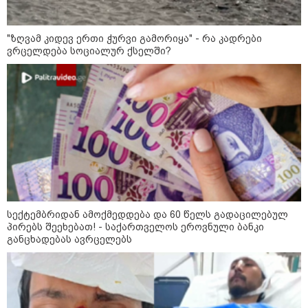
"ზღვამ კიდევ ერთი ჭურვი გამორიყა" - რა კადრები
ვრცელდება სოციალურ ქსელში?
12:34 / 08-08-2026
რას აცხადებს ირაკლი კობახიძე
ელექტროენერგიის რამდენჯერმე
გათიშვასთან დაკავშირებით?
სექტემბრიდან ამოქმედდება და 60 წელს გადაცილებულ
პირებს შეეხებათ! - საქართველოს ეროვნული ბანკი
განცხადებას ავრცელებს
16:33 / 08-08-2026
"გიორგი ბარამიძემ რაღაც
არასწორად ჩამოაყალიბა,
მაგრამ ნამდვილად არ
ეკუთვნის წიხლი ივანიშვილის
ღალატზე დაფუძნებული