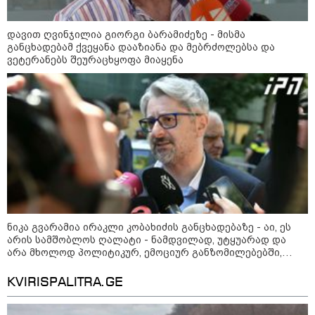
8
ასტროლოგიური
პროგნოზი
დავით ღვინჯილია გიორგი ბარამიძეზე - მისმა
აგვისტო
განცხადებამ ქვეყანა დააზიანა და მებრძოლებსა და
ვეტერანებს შეურაცხყოფა მიაყენა
8 აგვისტო ახალ შთაგონებასა და ემოციურ სიახლოვეს
მოიტანს. გაიზრდება ინტერესი შემოქმედებითი საქმიანობისა
და კულტურული ღონისძიებების მიმართ. საღამო
განსაკუთრებით ხელსაყრელია საყვარელ ადამიანებთან
დროის გასატარებლად და თბილი, გულახდილი
საუბრებისთვის.
ნიკა გვარამია ირაკლი კობახიძის განცხადებაზე - აი, ეს
არის სამშობლოს ღალატი - ნამდვილად, უტყუარად და
აგვისტო აგარაკზე: ეს 5 საქმე
არა მხოლოდ პოლიტიკურ, ემოციურ განზომილებებში,
უნდა მოასწროთ შემოდგომის
არამედ სამართლებრივადაც
დადგომამდე
KVIRISPALITRA.GE