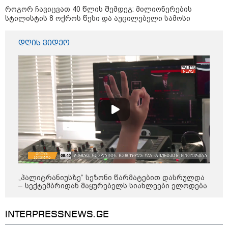
თავდასხმის შემდეგ, ტულას
ოლქში მდებარე საწყობში
როგორ ჩავიცვათ 40 წლის შემდეგ: მილიონერების
ხანძარია
სტილისტის 8 ოქროს წესი და აუცილებელი სამოსი
დღის ვიდეო
09:12 / 05-08-2026
14 გარდაცვლილი, 22
დაშავებული, მასშტაბური
ხანძარი - რუსეთმა კიევზე
იერიში ბალისტიკური
რაკეტებით მიიტანა
14:13 / 04-08-2026
მორიგი თავდასხმა რუსეთში,
ნავთობგადამამუშავებელ
ქარხანაზე - რა დეტალებია
ცნობილი
„პალიტრანიუსზე“ სეზონი წარმატებით დასრულდა
– სექტემბრიდან მაყურებელს სიახლეები ელოდება
კატეგორიის ყველა სიახლე
INTERPRESSNEWS.GE