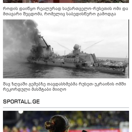
როდის დაიწყო რეალურად საქართველო-რუსეთის ომი და
მთავარი შეცდომა, რომელიც საბედისწერო გამოდგა
13:15 / 08-08-2026
უძველესი სენი და ეპიდემია: აშშ-ში
შავ ზღვაში გემებზე თავდასხმებმა რუსეთ-უკრაინის ომში
ერთდროულად კეთრს და ნაწლავურ
რეკორდული მასშტაბი მიიღო
ინფექციას ებრძვიან - რა უნდა ვიცოდეთ
და რამდენად სახიფათოა
SPORTALL.GE
17:13 / 08-08-2026
"დასავლეთმა საქართველო
ჩვენ წინააღმდეგ
გეოპოლიტიკური ბრძოლის