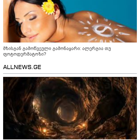
მზისგან გამოწვეული გამონაყარი: ალერგია თუ
ფოტოდერმატოზი?
ALLNEWS.GE
11:17 / 08-08-2026
არშემდგარი ქორწინება 15 წლით უფროს
ქართველთან - ალინა კაბაევას
საიდუმლო ცხოვრება: როგორ
გამოიყურებოდა ის პლასტიკურ
ოპერაციებამდე
14:20 / 08-08-2026
"ქალაქი დავთმე, მაგრამ
ქალურობა - არა. ვერ იჯერებენ