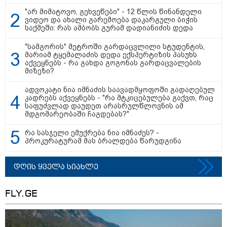
შემთხვევით ნაგავში გადააგდო
"არ მიმატოვო, გეხვეწები" - 12 წლის წინანდელი
- ბეჭდები 9 ტონა ნაგავში
ვიდეო და ახალი გარემოება დაკარგული ბიჭის
იპოვეს
საქმეში: რას ამბობს გურამ დადიანიძის დედა
"სამგორის" მეტროში გარდაცვლილი სტუდენტის,
მარიამ ტყემალაძის დედა ექსპერტიზის პასუხს
კატეგორიის ყველა სიახლე
აქვეყნებს - რა გახდა გოგონას გარდაცვალების
მიზეზი?
ადვოკატი ნია იმნაძის საავადმყოფოში გადაღებულ
კადრებს აქვეყნებს - "რა მტკიცებულება გაქვთ, რაც
მკითხველის რჩევით
საფუძვლად დაუდეთ არასრულწლოვნის ამ
მდგომარეობაში ჩაგდებას?"
რა სასჯელი ემუქრება ნია იმნაძეს? -
პროკურატურამ მას ბრალდება წარუდგინა
დღის ყველა სიახლე
FLY.GE
17:13 / 08-08-2026
17:01 / 08-08-2026
16:41 / 08-08