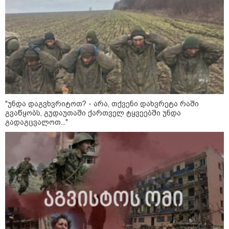
ფული ამ ზოდიაქოს ნიშნების
ხელში აღმოჩნდება: ვინ
გამდიდრდება?
როგორ ჩავიცვათ 40 წლის
შემდეგ: მილიონერების
სტილისტის 8 ოქროს წესი და
აუცილებელი სამოსი
"უნდა დაგვხვრიტოთ? - არა, თქვენი დახვრეტა რაში
გვაწყობს, გუდაუთაში ქართველ ტყვეებში უნდა
გადაგცვალოთ..."
მსოფლიო