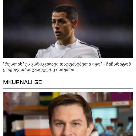
ძვირი და ყველაზე იაფი
კატეგორიის ყველა სიახლე
"რეალის" ეს ვარსკვლავი დაუფასებელი იყო" - ჩიჩარიტომ
დიმიტრი მედვედევი -
ყოფილ თანაგუნდელზე ისაუბრა
დასავლეთმა საქართველო ჩვენ
წინააღმდეგ გეოპოლიტიკური
MKURNALI.GE
ბრძოლის უგუნურ იარაღად
გამოიყენა იმ მომენტში, როდესაც
ეს მისთვის ხელსაყრელი იყო
დავით ღვინჯილია გიორგი
ბარამიძეზე - მისმა განცხადებამ
ქვეყანა დააზიანა და
მებრძოლებსა და ვეტერანებს
შეურაცხყოფა მიაყენა