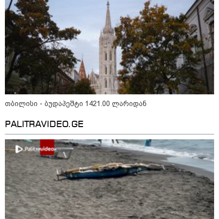
არტყმევინეს, აღენიშნება უამრავი
დაზიანება... სავარაუდოდ,
ეძებდნენ ან დებდნენ ნარკოტიკს"
- რას ჰყვება ადვოკატი კურიერზე,
რომელსაც არასრულწლოვანები
ფიზიკურად გაუსწორდნენ?
"ფოტოსურათი, რომელზეც ახლა
ვისაუბრებ, ნია იმნაძის ერთ-
ერთმა მეგობარმა გამომიგზავნა..."
- ეკა კუპატაძე
თბილისი - ბუდაპეშტი 1421.00 ლარიდან
PALITRAVIDEO.GE
პოლიტიკა