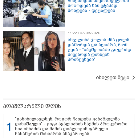
ჩინეთიდან საქართველოში
ბარამიძის მიმართ დაწყებულ
მოწოდება სამ ეტაპად
საქმეს მინდა გამოვეხმაურო" -
მოხდება - დეტალები
იაგო ხვიჩია განცხადებას
ავრცელებს
11:22 / 07-08-2026
16:41 / 08-08-2026
ანჯელინა ჯოლის ძმა ცოლს
"კაპროვანში ზღვამ კიდევ ერთი
დაშორდა და აღიარა, რომ
ჭურვი გამორიყა, ადგილზე
გეია - "ბავშვობაში გიჟურად
მობილიზებულია პოლიცია და
მიყვარდა დისნეის
სამაშველო" - რას წერს და რა
პრინცესები"
კადრებს აქვეყნებს თათია
ნიკოლაშვილი?
იხილეთ მეტი
15:58 / 08-08-2026
"ახლა მე ერთი წინადადება
რომ ვთქვა, ის გახდის ნათელს,
თუ რატომ იყო ნია იმნაძე
წამქეზებელი, ნია იმნაძისგან
პოპულარული დღეს
გამოსული ინფორმაციაა ეს...
მას მაქსიმალური სასჯელი
მიესჯება " - ეკა კუპატაძე
"განიხილავდნენ, როგორ ჩაიდინა გაბაშვილმა
დანაშაული" - გიგა ავალიანის საქმის პროკურორი
15:03 / 08-08-2026
ნია იმნაძის და მამის დიალოგის ფარული
ბრუკლინელმა ქალმა ძვირფასი
ჩანაწერის შინაარსს ასაჯაროებს
ბეჭდები, ოჯახის რელიკვია,