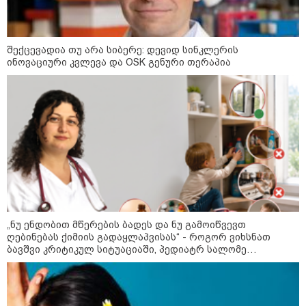
ნიკა გვარამია ირაკლი კობახიძის
განცხადებაზე - აი, ეს არის
სამშობლოს ღალატი -
ნამდვილად, უტყუარად და არა
შექცევადია თუ არა სიბერე: დევიდ სინკლერის
მხოლოდ პოლიტიკურ, ემოციურ
ინოვაციური კვლევა და OSK გენური თერაპია
განზომილებებში, არამედ
სამართლებრივადაც
ალექსანდრ ვუჩიჩი - სერბეთი
უკრაინის ტერიტორიულ
მთლიანობას მხარს უჭერს
მოზაიკა
„ნუ ენდობით მწერების ბადეს და ნუ გამოიწვევთ
ღებინებას ქიმიის გადაყლაპვისას“ - როგორ ვიხსნათ
ბავშვი კრიტიკულ სიტუაციაში, პედიატრ სალომე
ახვლედიანის რჩევები