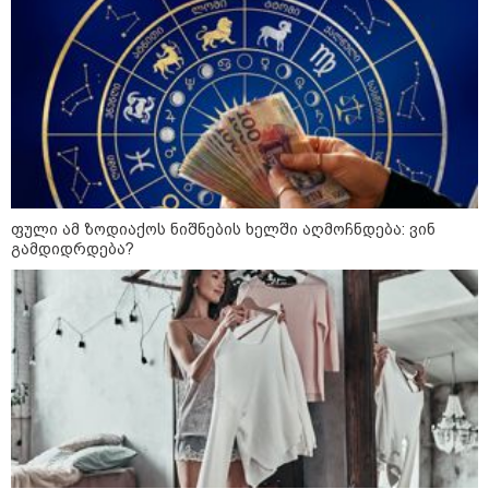
12:46 / 07-08-2026
ოკუპირებულ აფხაზეთში საწვავის
დეფიციტია, კილომეტრიანი რიგები და
შეზღუდვა საწვავის ჩასხმაზე - რა
ინფორმაციას აქვეყნებს "დემოკრატიის
კვლევის ინსტიტუტი“
ფული ამ ზოდიაქოს ნიშნების ხელში აღმოჩნდება: ვინ
გამდიდრდება?
14:23 / 05-08-2026
ევროპელმა და რუსმა ყოფილმა
მაღალჩინოსნებმა უკრაინაში
ომთან დაკავშირებით
მოლაპარაკებები გამართეს - რა
არის ცნობილი შეხვედრაზე
09:55 / 05-08-2026
მორიგი თავდასხმა Wildberries-
ის საწყობზე - დრონებით