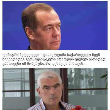
დიმიტრი მედვედევი - დასავლეთმა საქართველო ჩვენ
წინააღმდეგ გეოპოლიტიკური ბრძოლის უგუნურ იარაღად
გამოიყენა იმ მომენტში, როდესაც ეს მისთვის
ხელსაყრელი იყო
კატეგორიები
დღის ზოგადი