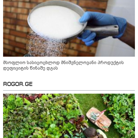
19:52 / 08-08-2026
"სანაპირო რაიონებში
მოსალოდნელია წვიმა" -
გარემოს ეროვნული სააგენტოს
გაფრთხილება: რომელ
რეგიონებში უნდა ველოდოთ
ელჭექს, სეტყვასა და ქარის
გაძლიერებას?
კატეგორიის ყველა სიახლე
მსოფლიო სასიცოცხლოდ მნიშვნელოვანი პროდუქტის
დეფიციტის წინაშე დგას
მკითხველის რჩევით
ROGOR.GE