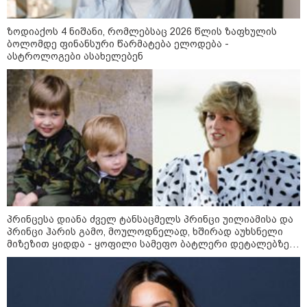
აშშ-მა საქართველოში
დაფუძნებული კრიპტოკომპანია
დაასანქცირა
ზოდიაქოს 4 ნიშანი, რომლებსაც 2026 წლის ზაფხულის
ბოლომდე ფინანსური წარმატება ელოდება -
ასტროლოგები ასახელებენ
18:35 / 08-08-2026
"ბულგარეთის საჰაერო
სივრცეში დრონი აფეთქდა" -
ბულგარეთის პრემიერ-მინისტრი
17:13 / 08-08-2026
"დასავლეთმა საქართველო
პრინცესა დიანა ძველ ტანსაცმელს პრინცი უილიამისა და
ჩვენ წინააღმდეგ
გეოპოლიტიკური ბრძოლის
პრინცი ჰარის გამო, მოულოდნელად, ხშირად აუხსნელი
უგუნურ იარაღად გამოიყენა" -
მიზეზით ყიდდა - ყოფილი სამეფო ბატლერი დეტალებზე
დიმიტრი მედვედევი
საკუთარ წიგნში საუბრობს
23:40 / 07-08-2026