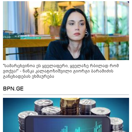
"სა­მარ­ცხვი­ნოა ეს ყვე­ლა­ფე­რი, ყვე­ლა­ზე რბი­ლად რომ
ვთქვა!" - ნანკა კალატოზიშვილი გიორგი ბარამიძის
განცხადებას ეხმაურება
BPN.GE
11:36 / 08-08-2026
წელიწადნახევარში საქართველოში 164
ადამიანი დაიკარგა - 57 პირს ამ დრომდე
ეძებენ