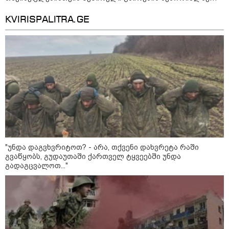
დაკავშირებით ირაკლი
გაკეთდა
კობახიძის განცხადებას?
KVIRISPALITRA.GE
კატეგორიის ყველა სიახლე
რა არის ცნობილი,
საქართველოში დაფუძნებულ
კრიპტოკომპანიაზე, რომელიც
აშშ-ს სახაზინო დეპარტამენტმა
"უნდა დაგვხვრიტოთ? - არა, თქვენი დახვრეტა რაში
დაასანქცირა
გვაწყობს, გუდაუთაში ქართველ ტყვეებში უნდა
გადაგცვალოთ..."
აზერბაიჯანის რკინიგზა ბაქო-
თბილისი-ბაქოს საერთაშორისო
მარშრუტზე ბილეთების გაყიდვის
პერიოდს ახანგრძლივებს