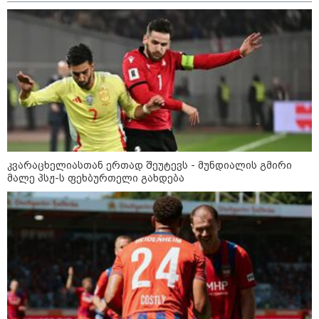
12:46 / 07-08-2026
ოკუპირებულ აფხაზეთში საწვავის
დეფიციტია, კილომეტრიანი რიგები და
შეზღუდვა საწვავის ჩასხმაზე - რა
ინფორმაციას აქვეყნებს "დემოკრატიის
კვარაცხელიასთან ერთად შეუტევს - მუნდიალის გმირი
კვლევის ინსტიტუტი“
მალე პსჟ-ს ფეხბურთელი გახდება
14:23 / 05-08-2026
ევროპელმა და რუსმა ყოფილმა
მაღალჩინოსნებმა უკრაინაში
ომთან დაკავშირებით
მოლაპარაკებები გამართეს - რა
არის ცნობილი შეხვედრაზე
09:55 / 05-08-2026