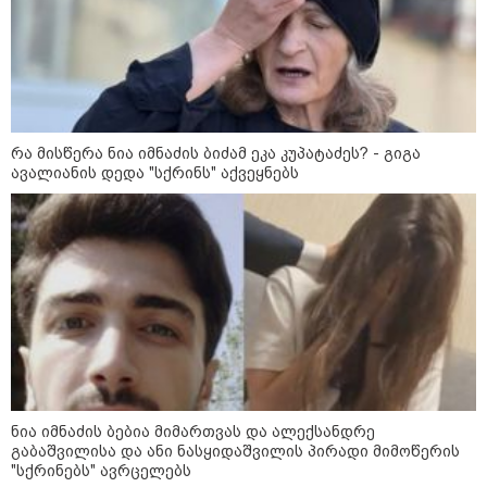
11:13 / 05-08-2026
Hisense წარმოგიდგენთ გზავნილს "ინოვაციები
უკეთესი ცხოვრებისათვის" FIFA-ს 2026 წლის
მსოფლიო ჩემპიონატზე™
რა მისწერა ნია იმნაძის ბიძამ ეკა კუპატაძეს? - გიგა
ავალიანის დედა "სქრინს" აქვეყნებს
15:49 / 06-08-2026
შეიძინე ალდაგის სამოგზაურო დაზღვევა და
მიიღე გაორმაგებული ინტერნეტი
ნია იმნაძის ბებია მიმართვას და ალექსანდრე
საზოგადოება
გაბაშვილისა და ანი ნასყიდაშვილის პირადი მიმოწერის
"სქრინებს" ავრცელებს