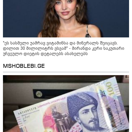
იტალიამ ყველა ქალაქში
განგაშის წითელი დონე
გამოაცხადა
კატეგორიის ყველა სიახლე
"ეს სასმელი უამრავ ვიტამინსა და მინერალს შეიცავს.
დილით 30 მილილიტრს ვსვამ" - მირანდა კერი საკუთარი
უჩვეულო დიეტის დეტალებს ასახელებს
MSHOBLEBI.GE
ვახტანგ კაპანაძე - დიახ, ომი
დაიწყო რუსეთმა და წერტილი!
აშშ-მა საქართველოში
დაფუძნებული კრიპტოკომპანია
დაასანქცირა