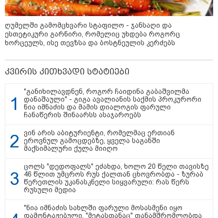
22:30 / 07-08-2026
ინტერნეტში ამაღელვებელი
კადრები ვრცელდება - როგორ
ღუმელში გამომცხვარი სტაფილო - ჯანსაღი და
გადაარჩინა 56 წლის კაცმა
ბავშვები აბობოქრებულ ზღვაში
ესთეტიკური გარნირი, რომელიც უხდება როგორც
დახრჩობას
ხორცეულს, ისე თევზსა და ბოსტნეულის კერძებს
კვირის კითხვადი სტატიები
კატეგორიის ყველა სიახლე
"განიხილავდნენ, როგორ ჩაიდინა გაბაშვილმა
დანაშაული" - გიგა ავალიანის საქმის პროკურორი
ნია იმნაძის და მამის დიალოგის ფარული
ჩანაწერის შინაარსს ასაჯაროებს
ვინ არის აბიტურიენტი, რომელმაც ერთიან
ეროვნულ გამოცდებზე, ყველა საგანში
"უნდა დაგვხვრიტოთ? - არა,
მაქსიმალური ქულა მიიღო
თქვენი დახვრეტა რაში გვაწყობს,
გუდაუთაში ქართველ ტყვეებში
ცოლს "დედოფალს" ეძახდა, ხოლო 20 წელი თავისზე
უნდა გადაგცვალოთ..."
46 წლით უმცროს რუს ქალთან ცხოვრობდა - ზურაბ
წერეთლის უკანასკნელი სიყვარული: რას წერს
რუსული მედია
როდის დაიწყო რეალურად
საქართველო-რუსეთის ომი და
"ნია იმნაძის სახლში ფარული მოსასმენი იყო
მთავარი შეცდომა, რომელიც
დამონტაჟებული, "მეტასთანაც" თანამშრომლობდა