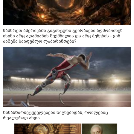
ფული ამ ზოდიაქოს ნიშნების
ხელში აღმოჩნდება: ვინ
გამდიდრდება?
სამხრეთ ამერიკაში გიგანტური გვირაბები აღმოაჩინეს:
ისინი არც ადამიანის შექმნილია და არც ბუნების - ვინ
ააშენა საიდუმლო ლაბირინთები?
როგორ ჩავიცვათ 40 წლის
შემდეგ: მილიონერების
სტილისტის 8 ოქროს წესი და
აუცილებელი სამოსი
მსოფლიო
წინასწარმეტყველებები წიგნებიდან, რომლებიც
რეალურად ახდა