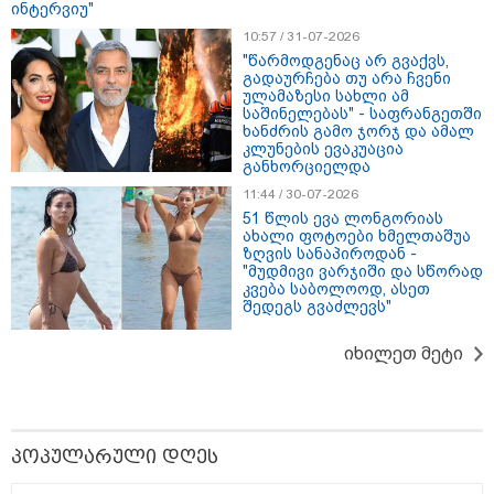
ინტერვიუ"
10:57 / 31-07-2026
"წარმოდგენაც არ გვაქვს,
გადაურჩება თუ არა ჩვენი
ულამაზესი სახლი ამ
საშინელებას" - საფრანგეთში
ხანძრის გამო ჯორჯ და ამალ
კლუნების ევაკუაცია
განხორციელდა
11:44 / 30-07-2026
51 წლის ევა ლონგორიას
ახალი ფოტოები ხმელთაშუა
ზღვის სანაპიროდან -
"მუდმივი ვარჯიში და სწორად
17:13 / 08-08-2026
კვება საბოლოოდ, ასეთ
"დასავლეთმა საქართველო ჩვენ წინააღმდეგ
შედეგს გვაძლევს"
გეოპოლიტიკური ბრძოლის უგუნურ იარაღად
გამოიყენა" - დიმიტრი მედვედევი
იხილეთ მეტი
21:17 / 08-08-2026
აშშ-მა საქართველოში
პოპულარული დღეს
დაფუძნებული კრიპტოკომპანია
დაასანქცირა