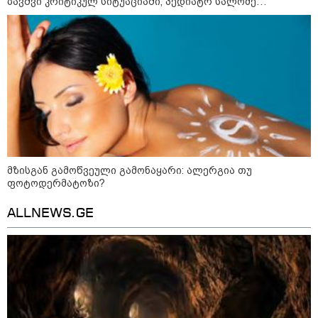
ბავშვი კრიტიკულ სიტუაციაში, პედიატრ სალომე
ახვლედიანის რჩევები
დღის ზოგადი
8
ასტროლოგიური
პროგნოზი
აგვისტო
8 აგვისტო ახალ შთაგონებასა და ემოციურ სიახლოვეს
მოიტანს. გაიზრდება ინტერესი შემოქმედებითი საქმიანობისა
და კულტურული ღონისძიებების მიმართ. საღამო
განსაკუთრებით ხელსაყრელია საყვარელ ადამიანებთან
მზისგან გამოწვეული გამონაყარი: ალერგია თუ
დროის გასატარებლად და თბილი, გულახდილი
ფოტოდერმატოზი?
საუბრებისთვის.
ALLNEWS.GE
აგვისტო აგარაკზე: ეს 5 საქმე
უნდა მოასწროთ შემოდგომის
დადგომამდე