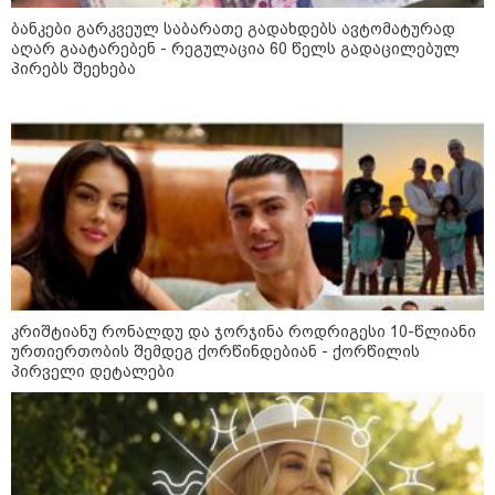
ბანკები გარკვეულ საბარათე გადახდებს ავტომატურად
აღარ გაატარებენ - რეგულაცია 60 წელს გადაცილებულ
„ნაციონალური მოძრაობა“ -
პირებს შეეხება
სიმბოლურია, რომ კობახიძის
მოღალატეობრივი განცხადება
საქართველოს
თავისუფლებისთვის შეწირული
გმირების მემორიალზე გაკეთდა
პაატა ზაქარეიშვილი -
შეუძლებელია ბარამიძის
განცხადება შეესაბამებოდეს
სინამდვილეს, ეს არის მისი
მოსაზრება, აბსოლუტურად
ამოვარდნილი რეალობიდან - არ
მიმაჩნია, რომ ამის გამო მის
წინააღმდეგ სისხლის სამართლის
კრიშტიანუ რონალდუ და ჯორჯინა როდრიგესი 10-წლიანი
საქმე უნდა აღიძრას
ურთიერთობის შემდეგ ქორწინდებიან - ქორწილის
პირველი დეტალები
მოზაიკა