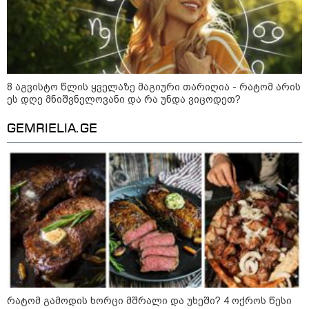
8 აგვისტო წლის ყველაზე მაგიური თარიღია - რატომ არის
ეს დღე მნიშვნელოვანი და რა უნდა ვიცოდეთ?
GEMRIELIA.GE
11:17 / 08-08-2026
არშემდგარი ქორწინება 15 წლით უფროს
ქართველთან - ალინა კაბაევას
საიდუმლო ცხოვრება: როგორ
გამოიყურებოდა ის პლასტიკურ
ოპერაციებამდე
რატომ გამოდის ხორცი მშრალი და უხეში? 4 ოქროს წესი