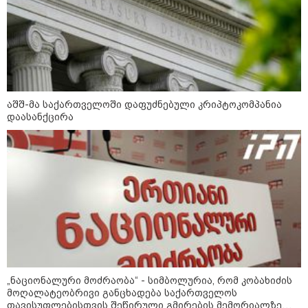
საქართველოს
თავისუფლებისთვის შეწირული
გმირების მემორიალზე
გაკეთდა" - "ნაციონალური
მოძრაობა"
19:03 / 08-08-2026
"მკაცრად ვგმობთ ირაკლი
კობახიძის განცხადებას" -
"კოალიცია ცვლილებისთვის"
აშშ-მა საქართველოში დაფუძნებული კრიპტოკომპანია
დაასანქცირა
16:33 / 08-08-2026
"გიორგი ბარამიძემ რაღაც
არასწორად ჩამოაყალიბა,
მაგრამ ნამდვილად არ
ეკუთვნის წიხლი ივანიშვილის
ღალატზე დაფუძნებული
დიქტატურის მსახურებისგან" -
მიხეილ სააკაშვილი
16:22 / 08-08-2026
„ნაციონალური მოძრაობა“ - სიმბოლურია, რომ კობახიძის
"აი, ეს არის სამშობლოს
ღალატი" - როგორ ეხმაურება
მოღალატეობრივი განცხადება საქართველოს
ნიკა გვარამია აგვისტოს ომთან
თავისუფლებისთვის შეწირული გმირების მემორიალზე