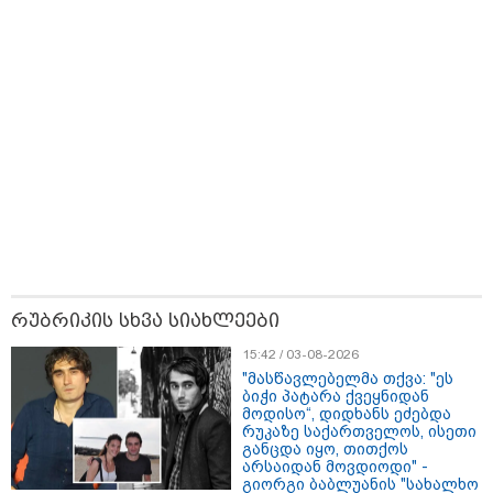
ბრალს წამიყენებს" - ცოტნე მირცხულავა
რუბრიკის სხვა სიახლეები
18:51 / 08-08-2026
15:42 / 03-08-2026
"ზურგს უკან ლაჩრულად მომეპარნენ და თავს
"მასწავლებელმა თქვა: "ეს
დამესხნენ - ასფალტზე თავი მრავალჯერ
ბიჭი პატარა ქვეყნიდან
დამარტყმევინეს, მირტყეს მუშტები" - რას ჰყვება
მოდისო“, დიდხანს ეძებდა
კურიერი, რომელსაც არასრულწლოვანები სასტიკად
რუკაზე საქართველოს, ისეთი
გაუსწორდნენ?
განცდა იყო, თითქოს
არსაიდან მოვდიოდი" -
გიორგი ბაბლუანის "სახალხო