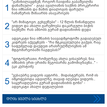
"განიხილავდნენ, როგორ ჩაიდინა გაბაშვილმა
დანაშაული" - გიგა ავალიანის საქმის პროკურორი
ნია იმნაძის და მამის დიალოგის ფარული
ჩანაწერის შინაარსს ასაჯაროებს
16:41 / 08-08-2026
"არ მიმატოვო, გეხვეწები" - 12 წლის წინანდელი
"კაპროვანში ზღვამ კიდევ ერთი
ვიდეო და ახალი გარემოება დაკარგული ბიჭის
ჭურვი გამორიყა, ადგილზე
საქმეში: რას ამბობს გურამ დადიანიძის დედა
მობილიზებულია პოლიცია და
სამაშველო" - რას წერს და რა
ადვოკატი ნია იმნაძის საავადმყოფოში გადაღებულ
კადრებს აქვეყნებს თათია
კადრებს აქვეყნებს - "რა მტკიცებულება გაქვთ, რაც
ნიკოლაშვილი?
საფუძვლად დაუდეთ არასრულწლოვნის ამ
მდგომარეობაში ჩაგდებას?"
12:18 / 08-08-2026
"ფოტოსურათი, რომელზეც ახლა ვისაუბრებ, ნია
"რუსეთმა განახორციელა
იმნაძის ერთ-ერთმა მეგობარმა გამომიგზავნა..." -
საქართველოს ტერიტორიების
ეკა კუპატაძე
20%-ის ოკუპაცია და
სააკაშვილის, მისი რეჟიმის
"ვესაუბრე ვიდეოს ავტორს... მიდასტურებს, რომ ის
ღალატი ვერანაირად ვერ
იმყოფებოდა ადგილზე, თავად იღებდა ვიდეოს...
გადაფარავს ამ დანაშაულს" -
საყურადღებოა გურამ დადიანიძის ტონი" -
ირაკლი კობახიძე
ადვოკატი ახალი დეტალებით
13:16 / 08-08-2026
"ძალიან ბევრ ინფორმაციას
დღის ყველა სიახლე
ვიღებთ ხალხისგან" - რას წერს
ადვოკატი ტარიელ კაკაბაძე