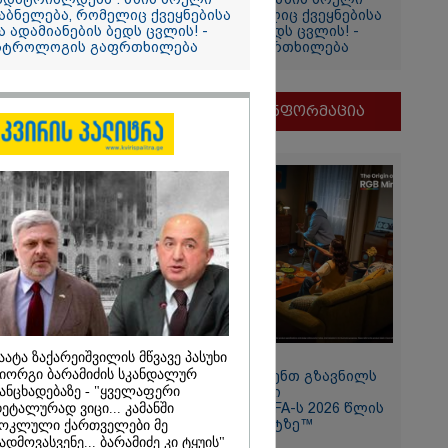
აბნელება, რომელიც ქვეყნებისა
დაბნელება, რომელიც ქვეყნებისა
ა ადამიანების ბედს ცვლის! -
და ადამიანების ბედს ცვლის! -
სტროლოგის გაფრთხილება
ასტროლოგის გაფრთხილება
თვის
ი
მნიშვნელოვანი ინფორმაცია
და
ამბობს
ძე
მდეგ
აატა ზაქარეიშვილის მწვავე პასუხი
11:13 / 05-08-2026
იორგი ბარამიძის სკანდალურ
Hisense წარმოგიდგენთ გზავნილს
2026
ანცხადებაზე - "ყველაფერი
"ინოვაციები უკეთესი
ცხოვრებისათვის" FIFA-ს 2026 წლის
ეტალურად ვიცი... კამანში
თ, ენამ
მსოფლიო ჩემპიონატზე™
ოკლული ქართველები მე
ზრს და არ
ადმოვასვენე... ბარამიძე კი ტყუის"
რგი, თუმცა თუ