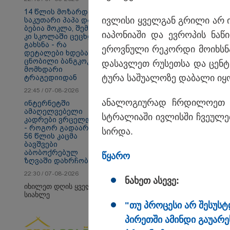
14 წლის მოზარდმა
ივ­ლი­სი ყველ­გან გრი­ლი არ იყ
საკუთარი პაპა და
ბებია მოკლა, შემდეგ
ია­პო­ნი­ა­ში და ევ­რო­პის ნა­
კი სკოლაში ცეცხლი
გახსნა - რა
ეროვ­ნუ­ლი რე­კორ­დი მო­იხ­სნა
დეტალები ხდება
ცნობილი ბანგკოკში
თბილისი - ანტალია
თბ
და­სავ­ლეთ რუ­სეთ­სა და ცენ­ტრ
მომხდარი
1085.80 ლარიდან
14
ტუ­რა სა­შუ­ა­ლო­ზე და­ბა­ლი იყ
ტრაგედიიდან
22:45 / 07-08-2026
ანა­ლო­გი­უ­რად ჩრდი­ლო­ეთ დ
ინტერნეტში
ამაღელვებელი
Faceამბები
სტრა­ლი­ა­ში ივ­ლის­ში ჩვე­უ­ლ
კადრები ვრცელდება
- როგორ გადაარჩინა
სირ­და.
56 წლის კაცმა
ბავშვები
აბობოქრებულ
წყა­რო
ზღვაში დახრჩობას
22:30 / 07-08-2026
ნა­ხეთ ასე­ვე:
იხილეთ დღის ყველა
სიახლე
"თუ პრო­ცე­სი არ შე­სუს­
პი­რეთ­ში ამინ­დი გა­უ­ა­რ