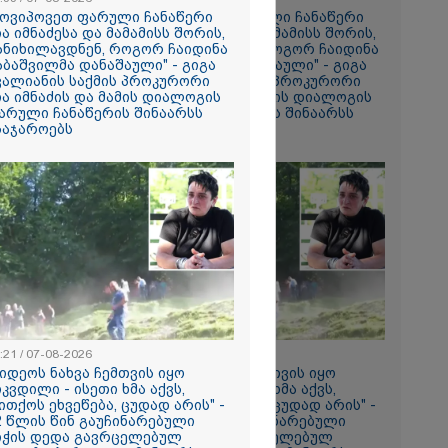
ის ამ
მოვიპოვეთ ფარული ჩანაწერი
"მოვიპოვეთ ფარული ჩანაწერი
 ჩაგდებას?"
ია იმნაძესა და მამამისს შორის,
ნია იმნაძესა და მამამისს შორის,
ანიხილავდნენ, როგორ ჩაიდინა
განიხილავდნენ, როგორ ჩაიდინა
აბაშვილმა დანაშაული" - გიგა
გაბაშვილმა დანაშაული" - გიგა
ა-შვილს
ვალიანის საქმის პროკურორი
ავალიანის საქმის პროკურორი
ია იმნაძის და მამის დიალოგის
ნია იმნაძის და მამის დიალოგის
ნია იმნაძე
არული ჩანაწერის შინაარსს
ფარული ჩანაწერის შინაარსს
ს ახდენს,
საჯაროებს
ასაჯაროებს
ოლოდ
 რაც მოხდა,
ულ
ორმაციასაც
ისმის ფარულ
ც იმნაძე
ა?
ა
სამედ და
არა
ტაბური
-
გვარებას
:21 / 07-08-2026
18:21 / 07-08-2026
რთი თვე
ვიდეოს ნახვა ჩემთვის იყო
"ვიდეოს ნახვა ჩემთვის იყო
იკვდილი - ისეთი ხმა აქვს,
სიკვდილი - ისეთი ხმა აქვს,
ითქოს ეხვეწება, ცუდად არის" -
თითქოს ეხვეწება, ცუდად არის" -
2 წლის წინ გაუჩინარებული
12 წლის წინ გაუჩინარებული
ების
იჭის დედა გავრცელებულ
ბიჭის დედა გავრცელებულ
ართველოში