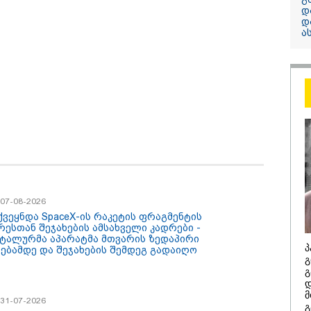
დ
დ
13:24 / 07-08-2026
ა
"საქართველოს
თქვენზე ნაკლებ
მებრძოლის დე
ვატირე!" - რას 
გიორგი ბარამი
პროკურატურის
განცხადების შე
/ 07-08-2026
ქვეყნდა SpaceX-ის რაკეტის ფრაგმენტის
რესთან შეჯახების ამსახველი კადრები -
ტალურმა აპარატმა მთვარის ზედაპირი
პ
ხებამდე და შეჯახების შემდეგ გადაიღო
გ
/ 07-08-2026
14:20 / 07-08-
გ
დ
8 წელს საქართველო
"ჩემი აზრი
მ
არჩინეთ - აი, 2012
გაუსწრო ა
/ 31-07-2026
გ
"გამარჯვება" ვინც
არის ეს კა