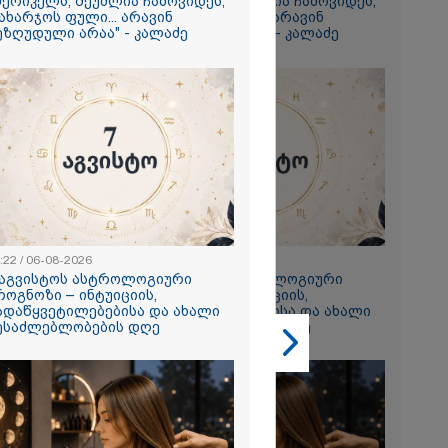
მერიკელს, შეუძლია ჩამოვიდეს,
ამერიკელს, შეუძლია ჩამოვიდეს,
ახარჯოს ფული... არავინ
დახარჯოს ფული... არავინ
გიორგი
ეზღუდული არაა" - კალაძე
შეზღუდული არაა" - კალაძე
ხადებაზე
2026
რ ცოტნესთვის
 სახლში
ად ცხოვრობს
 რომელიც
:22 / 06-08-2026
23:22 / 06-08-2026
ნდერძში ერთი
 აგვისტოს ასტროლოგიური
7 აგვისტოს ასტროლოგიური
კი არ არის
როგნოზი – ინტუიციის,
პროგნოზი – ინტუიციის,
ლი" - ანა
ადაწყვეტილებებისა და ახალი
გადაწყვეტილებებისა და ახალი
2026
ესაძლებლობების დღე
შესაძლებლობების დღე
ონიკიდან
რე,
დ მიგვაჩნია,
ნის გასვენება
რ მოხდეს, ეს
ს ისეთი
თა უნდა