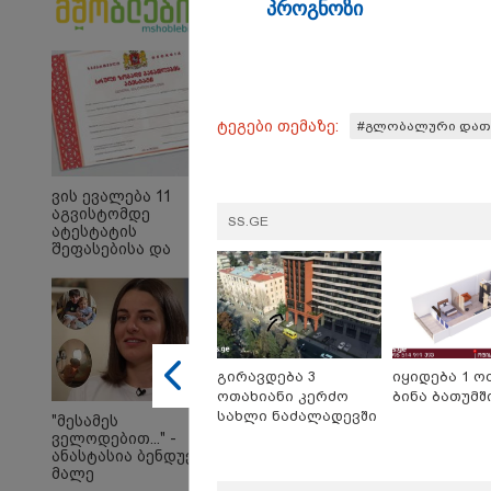
პროგ­ნო­ზი
ტეგები თემაზე:
#გლობალური დათ
ვის ევალება 11
10:58 
აგვისტომდე
SS.GE
"დად
ატესტატის
თქვე
შეფასებისა და
"პოს
გამოცდების
თავთა
ეროვნულ ცენტრში
თქვე
წარდგენა -
დანა
დეტალები
ეკა კ
ჟორჟ
09:32 
გირავდება 3
იყიდება 1 ო
"4 დ
ოთახიანი კერძო
ბინა ბათუმშ
უპურ
სახლი ნაძალადევში
სიცო
"მესამეს
ქართ
ველოდებით..." -
წერს,
ანასტასია ბენდუქიძე
მათ 
მალე
გოგო