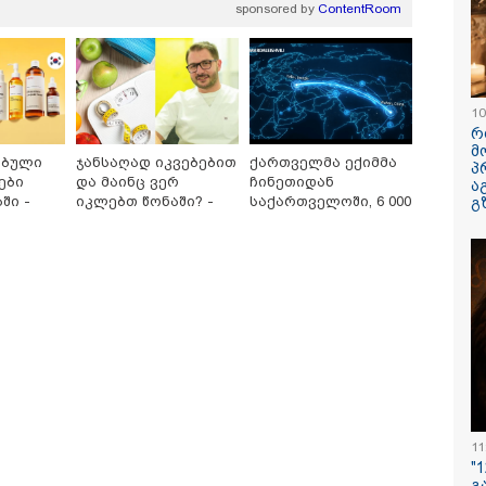
sponsored by
ContentRoom
ავუხსნათ,
კატეგორიის ყველა სიახლე
არ დაიბადო
სიდონია
10
რ
მ
ებული
ჯანსაღად იკვებებით
ქართველმა ექიმმა
პ
ები
და მაინც ვერ
ჩინეთიდან
ა
ში -
იკლებთ წონაში? -
საქართველოში, 6 000
გ
ლაშა უჩავა მთავარ
კილომეტრის
 ბრენდი
მიზეზებზე საუბრობს
დაშორებით,
ტელერობოტული
ოშია
ოპერაცია ჩაატარა -
ისტორია დაწერილია
პოვონ ერთი გოგონა,
რა ისმინს სახლში
"ამ ვიდეოს 
აც გიგა
დაყენებული მომსასმენი
ჩემთვის იყ
ქსუალურად
მოწყობილობის
- რას ამბობ
იწროებდა - თუ
ჩანაწერში, სადაც ნია
დაკარგული
ოჩნდება 10 000
იმნაძე მამას ესაუბრება?
ბიჭის დედა
რს ოფიციალურად,
ვიდეოკადრე
ხალხოდ გადავცემ" -
შვილის გა
 კუპატაძე
ვედრების ხ
11
ნცხადებას
რცელებს
"
გ