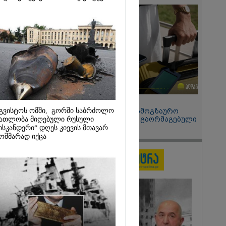
 მეპარება
გი ბარამიძის
ია" - ნიკა
2026
ოყვარე ხალხი
, ყაზახს,
,
ლს,
 ამერიკელს,
მოვიდეს,
15:49 / 06-08-2026
ული... არავინ
გვისტოს ომში, გორში საბრძოლო
შეიძინე ალდაგის სამოგზაურო
 არაა" -
დაზღვევა და მიიღე გაორმაგებული
ათლობა მიღებული რუსული
ინტერნეტი
ისკანდერი“ დღეს კიევის მთავარ
ოშმარად იქცა