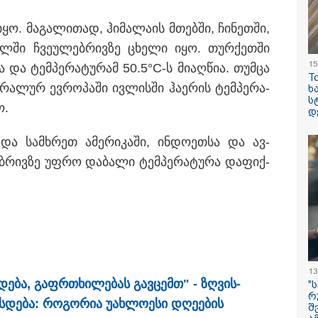
ო. მა­გა­ლი­თად, ჰი­მა­ლა­ის მთებ­ში, ჩი­ნეთ­ში,
წილ­ში ჩვე­უ­ლებ­რივ­ზე ცხე­ლი იყო. თურ­ქეთ­ში
15
 და ტემ­პე­რა­ტუ­რამ 50.5°C-ს მი­აღ­წია. თუმ­ცა
T
ილისი - ჰერაკლიონი
თბილისი - ბუდაპეშტი
თბილისი - 
ა­ლურ ევ­რო­პა­ში ივ­ლის­ში ჰა­ე­რის ტემ­პე­რა­
ხ
58.10 ლარიდან
1548.20 ლარიდან
ლარიდან
ს
ო.
დ
ა სამ­ხრეთ ამე­რი­კა­ში, ინ­დო­ეთ­სა და ავ­
ებ­რივ­ზე უფრო და­ბა­ლი ტემ­პე­რა­ტუ­რა და­ფიქ­
15:42 / 07-08-2026
"საიდან იცის, მა
სინამდვილეში 
ხდებოდა... აფხ
ომში თუ არ ვცდ
13
ტდე­ბა, გაფრ­თხი­ლე­ბას გავ­ცემთ" - ზღვის­
სამჯერ არის ნა
"
რ
არც ერთხელ 10
ეს­დე­ბა: რო­გო­რია უახ­ლო­ე­სი დღე­ე­ბის
შ
ცდებოდა" - გია