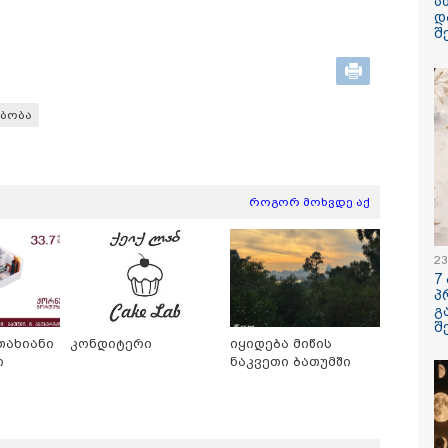
ა
დ
ყარყარაშვილი 
შ
ბარამიძის განც
ბობა
/ 06-08-2026
09:33 / 05-08-
როგორ მოხვდე აქ
გება დრო და
"მამის მიე
ნი დღევანდელი
დატოვებულ
ტაობა" საკუთარ
თვითნებურ
ნ შეგარცხვენთ...
ადამიანი,
23
ნი შეცდომა არის
ზვიადის ა
7
შაულის ტოლფასი" -
სიტყვითაც 
პ
უპატაძე ნანუკა
მოხსენიებუ
გ
ოლიანს
ჯაბაური
/ 05-08-2026
12:20 / 04-08-
შ
თახიანი
კონდიტერი
იყიდება მიწის
ღე უწყლოდ და
"როცა კან
ი
ნაკვეთი ბათუმში
ოდ გაატარეს, მათ
გამომდინა
ცხლე დავუბრუნეთ" -
მართებულა
ველი მეზღვაური
რომ ადამია
 რომ 36 მიგრანტი,
ტაძრიდან ა
შორის, ორსული
მგლოვიარე
ნა გადაარჩინა
სიყვარული