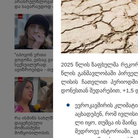
არასრულწლოვანების
და სავარაუდოდ არა
მარტო
არასრულწლოვანების
ჯგუფი" - რა
ინფორმაციას
ავრცელებს
ადვოკატი?
"თავად ეკა კუპატაძე
კონკრეტულ მტკიცებ
"იპოვონ ერთი
გოგონა, ვისაც გიგა
გაუძლო წნეხს! გაუძ
2025 წლის ზა­ფხულ­მა რე­კორ
სექსუალურად
წნეხს?"
ავიწროებდა - თუ
წლის გან­მავ­ლო­ბა­ში პირ­ვე­ლ
გამოჩნდება 10 000
ლარს
ლი­სის ჩათ­ვლით პე­რი­ოდ­ში)
ოფიციალურად,
სახალხოდ გადავცემ"
დო­ნეს­თან შე­და­რე­ბით, +1,5 
- ეკა კუპატაძე
განცხადებას
ავრცელებს
ევ­რო­კავ­ში­რის კლი­მა­ტი
აცხა­დე­ბენ, რომ ივ­ლი­ს
რა ისმინს სახლში
ლი იყო, თუმ­ცა ის მა­ინც ს
დაყენებული
მომსასმენი
მედ­რო­ვე ის­ტო­რი­ა­ში, ყ
მოწყობილობის
ჩანაწერში, სადაც ნია