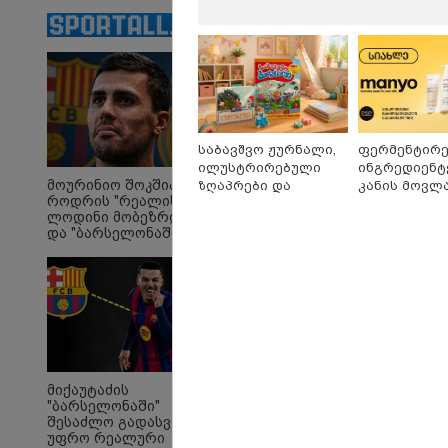
მრავალშვილიანი
დედა გახდება
საბავშვო ჟურნალი,
ფერმენტირ
ილუსტრირებული
ინგრედიენტ
მოურინიო შოკშია -
ზღაპრები და
კანის მოვლა
როდრის "რეალის"
მაგნიტური სათამაშო
კორეული
ლოდინი მობეზრდა
9.90 ლარად -
ინოვაციური
და "ბარსელონაში"
"საბავშვო
Manyo
გადადის
კარუსელში"
საქართველ
ზღაპრების სერია
"Soos! ამ წუთებში თავს
"ი
დაიწყო
დაესხნენ
ვის
არასრულწლოვანების
სე
და სავარაუდოდ არა
ავ
მარტო
გამ
არასრულწლოვანების
ლა
ჯგუფი" - რა
სა
მიქაუტაძის
ინფორმაციას
ეკა
"ბარსელონაში"
ავრცელებს ადვოკატი?
გა
შესაძლო გადასვლა
ავ
პოლიტიკა
უფრო რეალური