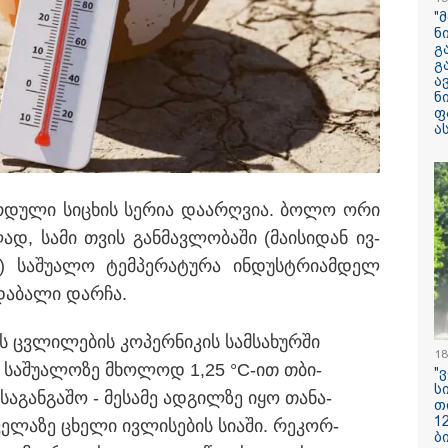
არასრულწლოვნ
"
მდგომარეობაში
ნ
გ
გ
"ჩანაწერში მამ
ა
შორის კამათი
ნ
მიმდინარეობს - 
ფ
დემონსტრირება
ა
რომ ის არა მხ
ეთანხმება იმას,
ც ვერ უთითებს რაიმე
არამედ გარკვე
ულებას, პროკურატურამ ვერ
წინმსწრებ ინფ
ლებს კი სასამართლო ამ
ფლობდა” - რა 
­დუ­ლი სი­ცხის სე­რია და­არ­ღვია. ბოლო ორი
ჩანაწერში, სადა
მამას ესაუბრებ
ად, სამი თვის გან­მავ­ლო­ბა­ში (მა­ი­სი­დან ივ­
 სა­შუ­ა­ლო ტემ­პე­რა­ტუ­რა ინ­დუსტრი­ამ­დელ
რატომ ჩაბნელდ
საქართველო მე
და­ბა­ლი დარ­ჩა.
გველოდება თუ 
ზამთარში მასშ
ენერგოკრიზისი 
ს ცვლი­ლე­ბის კო­პერ­ნი­კის სამ­სა­ხურ­ში
"პრობლემის მო
18
ი სა­შუ­ა­ლო­ზე მხო­ლოდ 1,25 °C-ით თბი­
დაახლოებით ე
"
დასჭირდება"
ს
ა­გან­გა­შო - მე­სა­მე ად­გილ­ზე იყო თა­ნა­
თ
1
ვე­ლა­ზე ცხე­ლი ივ­ლი­სე­ბის სი­ა­ში. რე­კორ­
სასკოლო ფორმ
ბ
ჩინეთიდან საქ