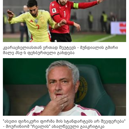
როგორ ჩავიცვათ 40 წლის
შემდეგ: მილიონერების
სტილისტის 8 ოქროს წესი და
აუცილებელი სამოსი
კვარაცხელიასთან ერთად შეუტევს - მუნდიალის გმირი
მალე პსჟ-ს ფეხბურთელი გახდება
მსოფლიო
"ასეთი ფიზიკური ფორმა მის სტანდარტებს არ შეეფერება"
- მოურინიომ "რეალის" ახალწვეული გააკრიტიკა