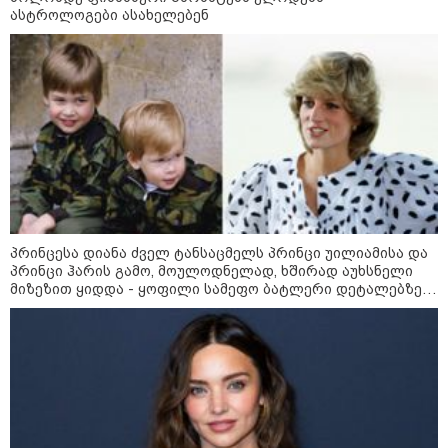
09:36 / 08-08-2026
ასტროლოგები ასახელებენ
"ბავშვობიდან ასე ვარ..
ფანატიკურად ვარ შეყვარებული
საქართველოზე" - გაიცანით
მარტინ გუიმჯიანი, ქართულ
ენასა და საქართველოზე
შეყვარებული სომეხი ბიჭი
23:15 / 07-08-2026
ამოუცნობი ანომალიური
მოვლენები - ტრამპის
ადმინისტრაციამ “UFO”- ს
ფაილების მორიგი პაკეტი
გამოაქვეყნა
პრინცესა დიანა ძველ ტანსაცმელს პრინცი უილიამისა და
პრინცი ჰარის გამო, მოულოდნელად, ხშირად აუხსნელი
მიზეზით ყიდდა - ყოფილი სამეფო ბატლერი დეტალებზე
22:30 / 07-08-2026
საკუთარ წიგნში საუბრობს
ინტერნეტში ამაღელვებელი
კადრები ვრცელდება - როგორ
გადაარჩინა 56 წლის კაცმა
ბავშვები აბობოქრებულ ზღვაში
დახრჩობას