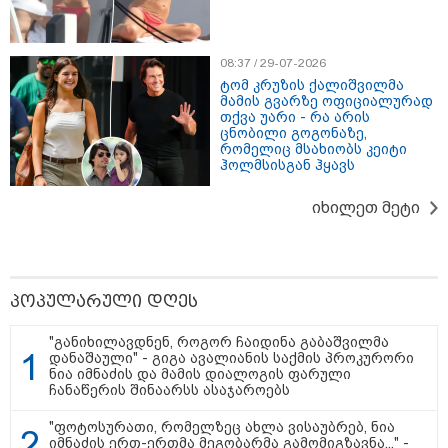
11:13 / 05-08-2026
Hisense წარმოგიდგენთ გზავნილს "ინოვაციები
08:37 / 29-07-2026
უკეთესი ცხოვრებისათვის" FIFA-ს 2026 წლის
ტომ კრუზის ქალიშვილმა
მსოფლიო ჩემპიონატზე™
მამის გვარზე ოფიციალურად
თქვა უარი - რა არის
ცნობილი გოგონაზე,
რომელიც მსახიობს კეიტი
ჰოლმსისგან ჰყავს
იხილეთ მეტი
პოპულარული დღეს
15:49 / 06-08-2026
შეიძინე ალდაგის სამოგზაურო დაზღვევა და
"განიხილავდნენ, როგორ ჩაიდინა გაბაშვილმა
მიიღე გაორმაგებული ინტერნეტი
დანაშაული" - გიგა ავალიანის საქმის პროკურორი
ნია იმნაძის და მამის დიალოგის ფარული
ჩანაწერის შინაარსს ასაჯაროებს
საზოგადოება
"ფოტოსურათი, რომელზეც ახლა ვისაუბრებ, ნია
იმნაძის ერთ-ერთმა მეგობარმა გამომიგზავნა..." -