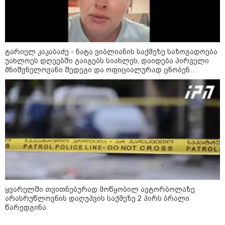
მორიგი თავდასხმა Wildberries-
ის საწყობზე - დრონებით
თავდასხმის შემდეგ, ტულას
ოლქში მდებარე საწყობში
ხანძარია
ტარიელ კაკაბაძე - ნატა ვიბლიანის საქმეზე საზოგადოება
უახლოეს დღეებში გაიგებს სიახლეს, დაიდება პირველი
მნიშვნელოვანი შედეგი და ოფიციალურად ცნობენ
09:12 / 05-08-2026
დაზარალებულად
14 გარდაცვლილი, 22
დაშავებული, მასშტაბური
ხანძარი - რუსეთმა კიევზე
იერიში ბალისტიკური
რაკეტებით მიიტანა
14:13 / 04-08-2026
მორიგი თავდასხმა რუსეთში,
ნავთობგადამამუშავებელ
ქარხანაზე - რა დეტალებია
ცნობილი
ყვარელში თვითნებურად მოწყობილ ავტორბოლაზე
არასრუწლოვნის დაღუპვის საქმეზე 2 პირს ბრალი
წარედგინა
კატეგორიის ყველა სიახლე