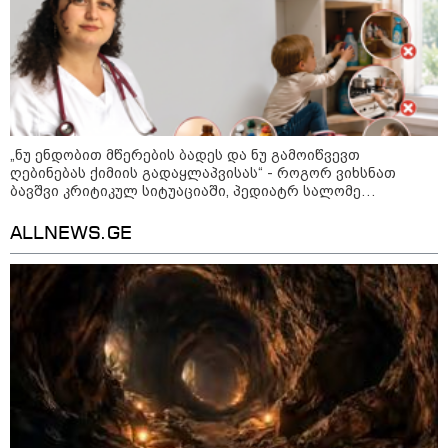
ირანის უსაფრთხოების
სამსახურის ხელმძღვანელი
„ნუ ენდობით მწერების ბადეს და ნუ გამოიწვევთ
ჰორმუზის სრუტის გახსნამდე აშშ-
ღებინებას ქიმიის გადაყლაპვისას“ - როგორ ვიხსნათ
ს მოთხოვნებს უყენებს
ბავშვი კრიტიკულ სიტუაციაში, პედიატრ სალომე
ახვლედიანის რჩევები
ALLNEWS.GE
ტარიელ კაკაბაძე - ნატა
ვიბლიანის საქმეზე საზოგადოება
უახლოეს დღეებში გაიგებს
სიახლეს, დაიდება პირველი
მნიშვნელოვანი შედეგი და
ოფიციალურად ცნობენ
დაზარალებულად
ყვარელში თვითნებურად
მოწყობილ ავტორბოლაზე
არასრუწლოვნის დაღუპვის
საქმეზე 2 პირს ბრალი წარედგინა