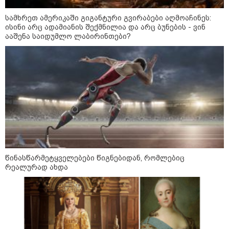
პროკურატურამ 2024 წელს
სამხრეთ ამერიკაში გიგანტური გვირაბები აღმოაჩინეს:
სამტრედიაში წინასაარჩევნო
ისინი არც ადამიანის შექმნილია და არც ბუნების - ვინ
კამპანიის დროს ძალადობის
ააშენა საიდუმლო ლაბირინთები?
ფაქტზე სამ პირს, მათ შორის ნიკა
მელიას თანმხლებ პირებს
ბრალდება წარუდგინა
მოზაიკა
წინასწარმეტყველებები წიგნებიდან, რომლებიც
რეალურად ახდა