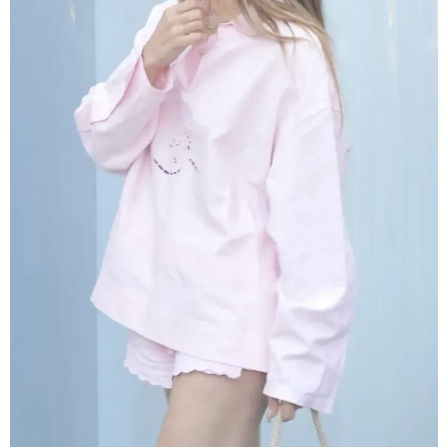
"კონკრეტულად როდის, სად და რა სიტყვებით
წააქეზა ნია იმნაძემ ალექსანდრე გაბაშვილი? ერთი
ოჯახის ენით აღუწერელი ტკივილი არ შეიძლება
გახდეს მეორე ოჯახის 16 წლის ბავშვის საჯაროდ
განადგურების საფუძველი"
20:31 / 08-08-2026
"ის ამბავი ხომ გახსოვთ, ნიკა მელიას რომ თავს
დაესხნენ სამტრედიაში, სწორედ იმ ამბავზე, ხვალ,
პროკურატურა 126-ე მუხლის პირველი ნაწილით