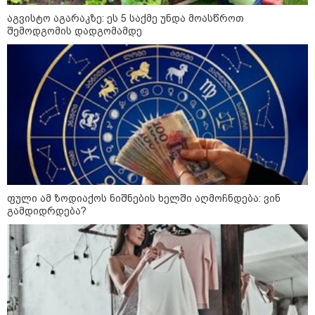
დაკავშირებით ირაკლი
კობახიძის განცხადებას?
აგვისტო აგარაკზე: ეს 5 საქმე უნდა მოასწროთ
შემოდგომის დადგომამდე
კატეგორიის ყველა სიახლე
ოქროს ფასი ბოლო 2 თვის
მაქსიმუმზეა - რა დგას ძვირფასი
ლითონის მკვეთრი გაძვირების
ფული ამ ზოდიაქოს ნიშნების ხელში აღმოჩნდება: ვინ
უკან?
გამდიდრდება?
უნცია ოქრო დღიურად 101
დოლარით გაძვირდა - რა ღირს
გრამი საქართველოში?