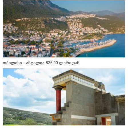
14:07 / 09-08-2026
თბილისის ზღვაზე 17 წლის ბიჭი
დაიხრჩო - ცნობილი ხდება მისი
ვინაობა
12:27 / 09-08-2026
წალენჯიხის არტ-მეურნეობაში,
ნიკო კვარაცხელიას სახელობის
IT სკოლის კურსამთავრებულებს
თბილისი - ანტალია 826.90 ლარიდან
სერტიფიკატები გადაეცათ
11:59 / 09-08-2026
ხანძარი ლილო-მარტყოფის
გზაზე - რა ვითარებაა ადგილზე
ამ წუთებში? (ვიდეო)