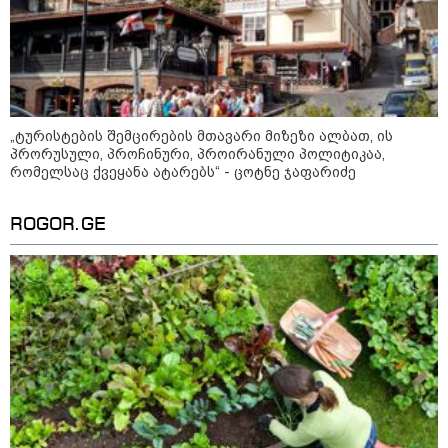
საქართველოს
თავისუფლებისთვის შეწირული
გმირების მემორიალზე
გაკეთდა" - "ნაციონალური
მოძრაობა"
19:03 / 08-08-2026
"მკაცრად ვგმობთ ირაკლი
კობახიძის განცხადებას" -
„ტურისტების შემცირების მთავარი მიზეზი ალბათ, ის
"კოალიცია ცვლილებისთვის"
პრორუსული, პროჩინური, პროირანული პოლიტიკაა,
რომელსაც ქვეყანა ატარებს“ - ცოტნე ჯაფარიძე
ROGOR.GE
16:33 / 08-08-2026
"გიორგი ბარამიძემ რაღაც
არასწორად ჩამოაყალიბა,
მაგრამ ნამდვილად არ
ეკუთვნის წიხლი ივანიშვილის
ღალატზე დაფუძნებული
დიქტატურის მსახურებისგან" -
მიხეილ სააკაშვილი
16:22 / 08-08-2026
"აი, ეს არის სამშობლოს
ღალატი" - როგორ ეხმაურება
ნიკა გვარამია აგვისტოს ომთან