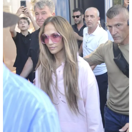
დაკავებულია 3 პირი, მათ შორის
2 არასრულწლოვანი - პოლიცია,
თბილისში კურიერზე ჯგუფურად
ძალადობის საქმეზე
ინფორმაციას ავრცელებს