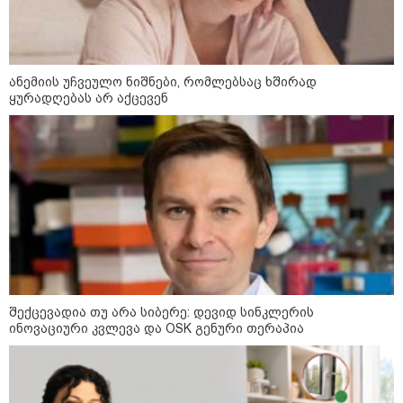
რუსული მხარის ინფორმაციით,
უკრაინამ ბელგოროდზე
დრონებით იერიში მიიტანა,
დაიღუპა 3 ადამიანი და
დაშავდა 25
ანემიის უჩვეულო ნიშნები, რომლებსაც ხშირად
ყურადღებას არ აქცევენ
10:17 / 09-08-2026
რუსებმა ხარკოვს და ოდესას
დაარტყეს, არიან დაღუპულები
და დაშავებულები - რა
ინფორმაციას ავრცელებს
ხარკოვის მერი?
10:02 / 09-08-2026
"ქართული ოცნება” ხელს
უწყობს ირანული
ტერორისტული ქსელების
შექცევადია თუ არა სიბერე: დევიდ სინკლერის
უკანონო გაფართოებას, თუმცა
ინოვაციური კვლევა და OSK გენური თერაპია
მაინც ამერიკას უყენებს
მოთხოვნებს?" - ჯო უილსონი
კატეგორიის ყველა სიახლე