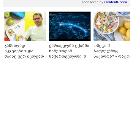
sponsored by
ContentRoom
თბილისი - ანტალია 826.90
ჯანსაღად
ქართველმა ექიმმა
ომეგა-3
ლარიდან
იკვებებით და
ჩინეთიდან
ზაფხულშიც
მაინც ვერ იკლებთ
საქართველოში, 6
საჭიროა? - რატომ
წონაში? - ლაშა
000 კილომეტრის
არ უნდა ვთქვათ
უჩავა მთავარ
დაშორებით,
უარი თევზზე ცხელ
მიზეზებზე
ტელერობოტული
დღეებში
თბილისი - ჰერაკლიონი 2603.10
საუბრობს
ოპერაცია ჩაატარა
ლარიდან
- ისტორია
დაწერილია
თბილისი - ბუდაპეშტი 1130.80
ლარიდან