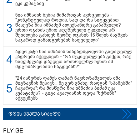
ეკა კუპატაძე
ნია იმნაძის ბებია მიმართვას ავრცელებს -
"კონკრეტულად როდის, სად და რა სიტყვებით
წააქეზა ნია იმნაძემ ალექსანდრე გაბაშვილი?
ერთი ოჯახის ენით აღუწერელი ტკივილი არ
შეიძლება გახდეს მეორე ოჯახის 16 წლის ბავშვის
საჯაროდ განადგურების საფუძველი"
ადვოკატი ნია იმნაძის საავადმყოფოში გადაღებულ
კადრებს აქვეყნებს - "რა მტკიცებულება გაქვთ, რაც
საფუძვლად დაუდეთ არასრულწლოვნის ამ
მდგომარეობაში ჩაგდებას?"
"24 იანვრის ღამეს თამარ ნავროზაშვილის ძმა
მიგზავნის მესიჯს... მე ვერ ვნახე, რადგან "სპამებში"
ჩავარდა": რა მისწერა ნია იმნაძის ბიძამ ეკა
კუპატაძეს? - გიგა ავალიანის დედა "სქრინს"
აქვეყნებს
11:36 / 08-08-2026
წელიწადნახევარში საქართველოში 164
დღის ყველა სიახლე
ადამიანი დაიკარგა - 57 პირს ამ დრომდე
ეძებენ
FLY.GE