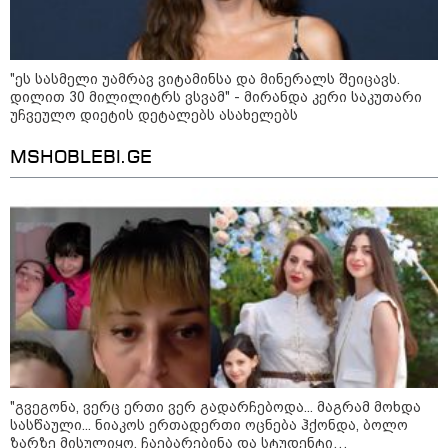
კატეგორიის ყველა სიახლე
"ეს სასმელი უამრავ ვიტამინსა და მინერალს შეიცავს.
დილით 30 მილილიტრს ვსვამ" - მირანდა კერი საკუთარი
უჩვეულო დიეტის დეტალებს ასახელებს
"არის პოლარიზაციის კიდევ უფრო
MSHOBLEBI.GE
გაღრმავების საფრთხე და ...“
"გონებაში ვალაგებდი, ეს ამბავი
პირველად ვისთვის მეთქვა, ვის
უნდა ჩავექოლე“
"ძალიან მძიმეა ჩემთვის ის, რაც
ახლა გითხარით“
"გვეგონა, ვერც ერთი ვერ გადარჩებოდა... მაგრამ მოხდა
სასწაული... ნიაკოს ერთადერთი ოცნება ჰქონდა, ბოლო
ზარზე მისულიყო, ჩაებარებინა და სტუდენტი