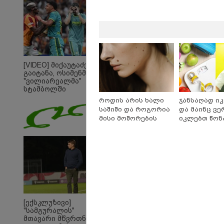
[VIDEO] მიქაუტაძემ
გაიტანა, ოსიმენმაც -
"ვილიარეალმა"
სტამბოლში
"გალათასარაის"
როდის არის ხალი
ჯანსაღად ი
მოუგო
საშიში და როგორია
და მაინც ვე
მისი მოშორების
იკლებთ წონა
მარტივი და
ლაშა უჩავა 
უსაფრთხო გზები
მიზეზებზე ს
19:32 
"სიმ
კობა
მოღა
განც
საქა
თავი
[ექსკლუზივი]
შეწი
"სამგურალის"
მემო
16:33 
მთავარი მწვრთნელი
"ნაც