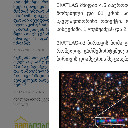
ვიფიქრებდი, რომ
3I/ATLAS მზი­დან 4.5 ას­ტრო­ნო
თბილისი - ანტალია
თბ
ჩვენი ცხოვრება
1382.20 ლარიდან
17
შენთან ერთად ასეთ
შო­რე­ბუ­ლი და 61 კმ/წმ სი
არარომანტიკულ
ფაზაში შევიდოდა" -
სკვლავთშო­რი­სი ობი­ექ­ტი, რ
თეონა კონტრიძე
სის­ტე­მა­ში, 1I/ოუ­მუ­ა­მუ­ას და 
ქორწინებიდან 18
წლის თავზე ქმარს
საზოგადოება
ემოციურ "პოსტს"
3I/ATLAS-ის ბირ­თვის ზომა გა­უ
უძღვნის
რო­მე­ლიც გარ­შე­მორ­ტყმუ­ლ
10:29 / 09-08-2026
რუსებმა ხარკოვს და
ბირ­თვის დი­ა­მეტ­რის შე­ფა­სე­
ოდესას დაარტყეს,
არიან დაღუპულები
და დაშავებულები -
რა ინფორმაციას
ავრცელებს ხარკოვის
მერი?
10:17 / 09-08-2026
იხილეთ დღის ყველა
სიახლე