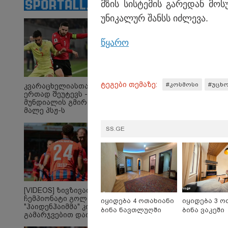
შემდეგ
მზის სის­ტე­მის გა­რე­დან მო­
ქორწინდებიან -
ქორწილის პირველი
უნი­კა­ლურ შანსს იძ­ლე­ვა.
დეტალები
წყა­რო
ტეგები თემაზე:
#კოსმოსი
#უცხ
კვარაცხელიასთან
რა მისწერა ნია იმნაძის
ნია
ერთად შეუტევს -
ბიძამ ეკა კუპატაძეს? -
მი
მუნდიალის გმირი
გიგა ავალიანის დედა
ალ
მალე პსჟ-ს
"სქრინს" აქვეყნებს
გა
ფეხბურთელი
ნა
გახდება
SS.GE
მი
ავ
პოლიტიკა
[VIDEOS] ზივზივაძემ
ჩემპიონატი გოლით,
იყიდება 4 ოთახიანი
იყიდება 3 ო
"ჰაიდენჰაიმმა" კი
ბინა ნავთლუღში
ბინა ვაკეში
გამარჯვებით დაიწყო