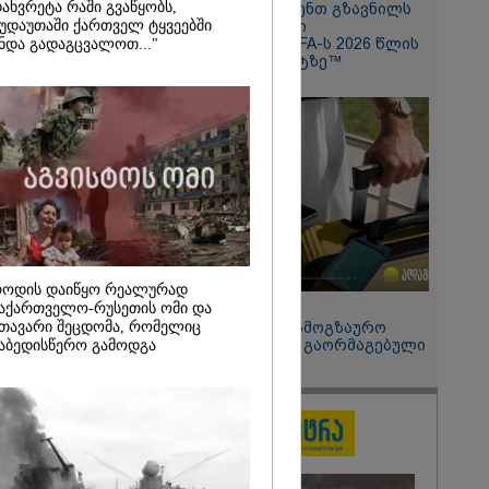
ახვრეტა რაში გვაწყობს,
Hisense წარმოგიდგენთ გზავნილს
ის სამშობლოს
უდაუთაში ქართველ ტყვეებში
"ინოვაციები უკეთესი
 როგორ
ცხოვრებისათვის" FIFA-ს 2026 წლის
ნდა გადაგცვალოთ..."
ნიკა გვარამია
მსოფლიო ჩემპიონატზე™
ომთან
ბით ირაკლი
განცხადებას?
ოდის დაიწყო რეალურად
15:49 / 06-08-2026
აქართველო-რუსეთის ომი და
თავარი შეცდომა, რომელიც
შეიძინე ალდაგის სამოგზაურო
დაზღვევა და მიიღე გაორმაგებული
აბედისწერო გამოდგა
ინტერნეტი