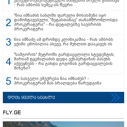
ელექტროენერგეტიკული სისტემის სრული გათიშვა
- რას ამბობს სემეკ-ის წევრი
"გამოდი გარეთ, შე, ნა***რო...
კიდევ დაგარტყამ" - ვრცელდება
"ნია იმნაძის სახლში ფარული მოსასმენი იყო
ფიზიკური და სიტყვიერი
დამონტაჟებული, "მეტასთანაც" თანამშრომლობდა
დაპირისპირების კადრები
პროკურატურა" - რა დეტალებზე საუბრობს
სუპერმარკეტიდან
პროკურატურა
ნია იმნაძე ამ დრომდე კლინიკაშია - რას ამბობს
"ბოლო წამებზე ნამდვილად ისმის
ექიმი: ცნობილია ასევე, რა მუხლით დააკავეს ის
განწირული ხმა: “კახა, არ
მიმატოვო, გეხვეწები” - რა წერს
"სამგორის" მეტროში გარდაცვლილი სტუდენტის,
და რა ვიდეოს აქვეყნებს
მარიამ ტყემალაძის დედა ექსპერტიზის პასუხს
ადვოკატი, ტარიელ კაკაბაძე?
აქვეყნებს - რა გახდა გოგონას გარდაცვალების
მიზეზი?
ვრცელდება მკვლელობის
რა სასჯელი ემუქრება ნია იმნაძეს? -
მომენტში გადაღებული უმძიმესი
პროკურატურამ მას ბრალდება წარუდგინა
ვიდეო: კადრებში ჩანს, როგორ
ესროლეს ცნობილ "ტიკტოკერს"
ლაივის დროს - რას ამბობს
დღის ყველა სიახლე
მომხდარზე მექსიკის პოლიცია
FLY.GE
სამართალი