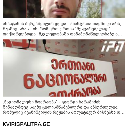
Faceამბები
ანასტასია ბერუაშვილის დედა - ანასტასია თავში კი არა,
შუაშიც არაა - ის, რომ ერთ-ერთის “შეყვარებულად”
ფიქსირდებოდა, მკვლელობაში თანამონაწილეობაზე არ
მიუთითებს - უნდა დაერეკა პოლიციაში და უნდა ეთქვა,
რომ ჩხუბი მოხდა, მაგრამ რომც დაერეკა, ამასაც სხვა
განხილვა მოჰყვებოდა
„ნაციონალური მოძრაობა” - გიორგი ბარამიძის
წინააღმდეგ საქმე ცილისმწამებლური და აბსურდულია,
10:58 / 06-08-2026
რომელიც ივანიშვილის რეჟიმის პოლიტიკურ მიზნებსა და
რუსული პროპაგანდის ამოცანებს ემსახურება - ეს
"დადგება დრო და თქვენი დღევანდელი
შეთითხნილი საქმე დასტურია ამ რეჟიმის რუსული ბუნების
KVIRISPALITRA.GE
"პოსტაობა" საკუთარ თავთან