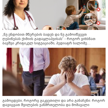
მოვლენების ქრონოლოგია, რომელიც
შესაძლოა, აღარ გვახსოვს
14:38 / 07-08-2026
სასკოლო ფორმების ჩინეთიდან
საქართველოში მოწოდება სამ
„ნუ ენდობით მწერების ბადეს და ნუ გამოიწვევთ
ეტაპად მოხდება - დეტალები
ღებინებას ქიმიის გადაყლაპვისას“ - როგორ ვიხსნათ
ბავშვი კრიტიკულ სიტუაციაში, პედიატრ სალომე
ახვლედიანის რჩევები
11:42 / 07-08-2026
რატომ ჩაბნელდა საქართველო
მესამედ და გველოდება თუ არა
ზამთარში მასშტაბური
ენერგოკრიზისი - "პრობლემის
მოგვარებას დაახლოებით ერთი
თვე დასჭირდება"
23:14 / 06-08-2026
სამოქალაქო საზოგადოების
გამოცდები, როგორც გაკვეთილი და არა განაჩენი: როგორ
წარმომადგენლები 2008 წლის
დავიცვათ შვილების ჯანმრთელობა და მომავალი
რუსეთ-საქართველოს აგვისტოს