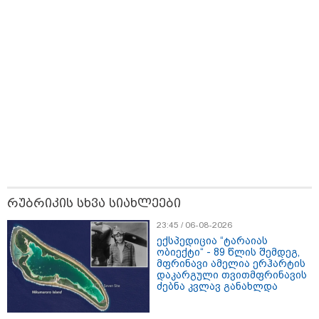
- რუსს, ყაზახს, უკრაინელს,
შვეიცარიელს, იტალიელს,
ამერიკელს, შეუძლია
ჩამოვიდეს, დახარჯოს ფული...
არავინ შეზღუდული არაა" -
კალაძე
10:45 / 07-08-2026
"აშშ კვლავაც ღრმად
შეშფოთებულია რუსეთის მიერ
საქართველოს ტერიტორიის
განგრძობადი ოკუპაციით" -
აშშ-ის საელჩო
კატეგორიის ყველა სიახლე
რუბრიკის სხვა სიახლეები
23:45 / 06-08-2026
ექსპედიცია “ტარაიას
ობიექტი“ - 89 წლის შემდეგ,
მკითხველის რჩევით
მფრინავი ამელია ერჰარტის
დაკარგული თვითმფრინავის
ძებნა კვლავ განახლდა