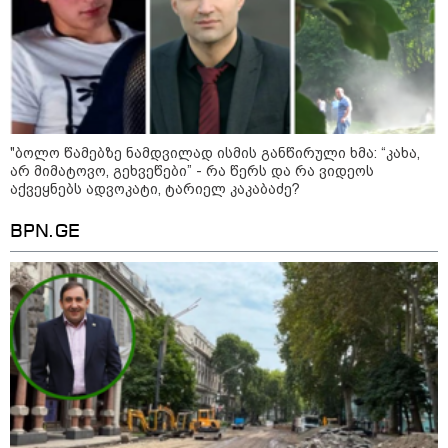
ვიღაც მოიფიქრებდა და ბიზნესს
შეხვდებოდა“
17.2 მლნ ლარი თბილისის
საბავშვო ბაღების საკვებისთვის -
რა პროდუქტებს ყიდულობს
სახელმწიფო
"ბოლო წამებზე ნამდვილად ისმის განწირული ხმა: “კახა,
„ფასები 2-3 წელში გაორმაგდება“
არ მიმატოვო, გეხვეწები” - რა წერს და რა ვიდეოს
- ლოკაციები თბილისის
აქვეყნებს ადვოკატი, ტარიელ კაკაბაძე?
შემოგარენში, სადაც შესაძლოა,
მიწები გაძვირდეს
BPN.GE
მსოფლიო