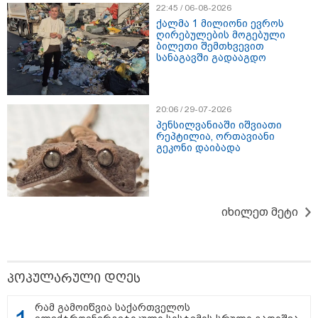
22:45 / 06-08-2026
ქალმა 1 მილიონი ევროს
ღირებულების მოგებული
ბილეთი შემთხვევით
სანაგავში გადააგდო
14:38 / 07-08-2026
14:20 / 07-08-2026
13:52 / 07-08
20:06 / 29-07-2026
სასკოლო ფორმების
"ჩემი აზრით, ენამ
"ანასტასი
ჩინეთიდან
გაუსწრო აზრს და არ
იცნობდა მ
პენსილვანიაში იშვიათი
საქართველოში
არის ეს კარგი, თუმცა
სახელი და
რეპტილია, ორთავიანი
მოწოდება სამ ეტაპად
თუ რაიმეში არ
იცოდა და
გეკონი დაიბადა
მოხდება - დეტალები
მეპარება ეჭვი, გიორგი
რა მოტივ
ბარამიძის
ენდომებო
პატრიოტიზმია" - ნიკა
ადამიანის
გვარამია
გიგა ავალ
დაკავებულ
იხილეთ მეტი
ბერუაშვი
რას ამბობს გურამ დადიანიძის
დედა გავრცელებულ ვიდეოზე?
პოპულარული დღეს
რამ გამოიწვია საქართველოს