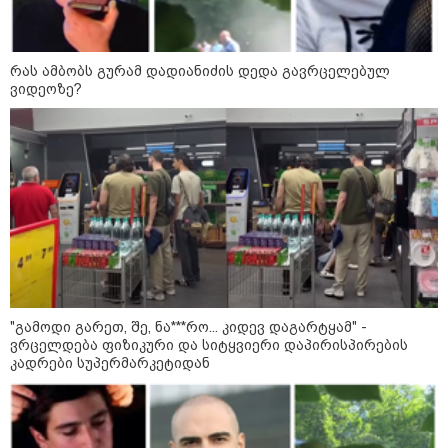
ახალი გარემოება დაკარგული
ბიჭის საქმეში: რას ამბობს
გურამ დადიანიძის დედა
რას ამბობს გურამ დადიანიძის დედა გავრცელებულ
ვიდეოზე?
09:52 / 07-08-2026
მიიღო თუ არა გამოძიებამ
"მეტასგან" რაიმე მონაცემები? -
რას პასუხობს კითხვაზე ნია
იმნაძის ადვოკატი
კატეგორიის ყველა სიახლე
"გამოდი გარეთ, შე, ნა***რო... კიდევ დაგარტყამ" -
ვრცელდება ფიზიკური და სიტყვიერი დაპირისპირების
კადრები სუპერმარკეტიდან
„რუსთაველზე მდებარე
სასტუმროები 40-50%-იან
გაუქმებებს იღებენ, საკმაოდ დიდი
ზარალისკენ წავალთ - მეგონა,