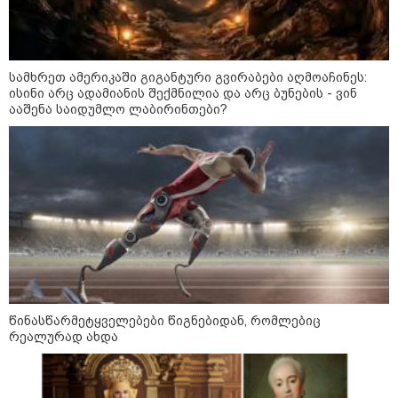
კრეისერ "ედინბურგის" საიდუმლო:
როგორ იპოვეს 40 წლის შემდეგ 5
ტონა "სტალინის ოქრო"
სამხრეთ ამერიკაში გიგანტური გვირაბები აღმოაჩინეს:
ისინი არც ადამიანის შექმნილია და არც ბუნების - ვინ
ააშენა საიდუმლო ლაბირინთები?
ედუარდ შევარდნაძის
სკანდალური საჩუქარი პუტინს და
რუსეთის პრეზიდენტის მუქარა,
რომელიც 6 წლის შემდეგ
აასრულა
სექტემბერ-ოქტომბერში პუტინი
აღმოსავლეთ ევროპას
დაარტყამს?! - ლაშა
ძებისაშვილის ანალიზი: "რუსები
მობი­ლიზაციისთვის ემზადებიან -
წინასწარმეტყველებები წიგნებიდან, რომლებიც
500 000-მდე კაცი უნდა გაიწვიონ
რეალურად ახდა
ომში"