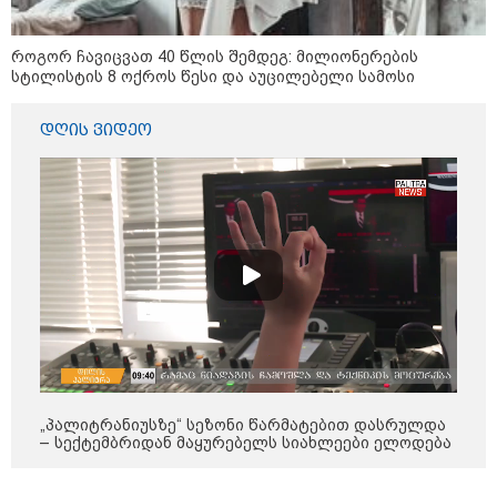
კატეგორიები
როგორ ჩავიცვათ 40 წლის შემდეგ: მილიონერების
სტილისტის 8 ოქროს წესი და აუცილებელი სამოსი
დღის ვიდეო
დღის ზოგადი
7
ასტროლოგიური
პროგნოზი
აგვისტო
ეს დღე გამოირჩევა სტაბილური და მშვიდი ენერგიით. კარგი
პერიოდია დაწყებული საქმეების ბოლომდე მოსაყვანად,
ფინანსური საკითხების გადასამოწმებლად და სამუშაო
სივრცის მოწესრიგებისთვის. თანმიმდევრული მოქმედება და
პრაქტიკული მიდგომა სასურველ შედეგს უდანაკარგოდ
მოგიტანთ.
„პალიტრანიუსზე“ სეზონი წარმატებით დასრულდა
– სექტემბრიდან მაყურებელს სიახლეები ელოდება