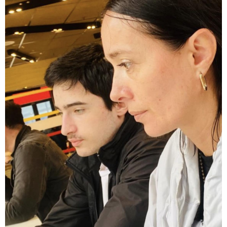
"ანასტასია არათუ იცნობდა მის შვილს, სახელი და
გვარიც არ იცოდა და სიკვდილი რა მოტივით
ენდომებოდა უცნობი ადამიანის?!" - რას წერს გიგა
ავალიანის საქმეზე დაკავებული ანასტასია
ბერუაშვილის დედა
12:50 / 07-08-2026
დაიწყო გამოძიება გიორგი ბარამიძის მიერ ტყვეთა
გაცვლის პროცესის შესახებ გაკეთებულ
განცხადებასთან დაკავშირებით - პროკურატურის