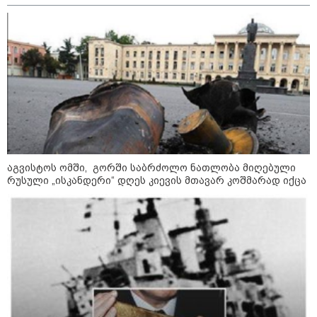
შეგარცხვენთ... თქვენი შეცდომა არის
დანაშაულის ტოლფასი" - ეკა კუპატაძე
ნანუკა ჟორჟოლიანს
09:33 / 05-08-2026
"მამის მიერ ცოტნესთვის
დატოვებულ სახლში
თვითნებურად ცხოვრობს
ადამიანი, რომელიც ზვიადის
ანდერძში ერთი სიტყვითაც კი
არ არის მოხსენიებული" - ანა
აგვისტოს ომში, გორში საბრძოლო ნათლობა მიღებული
ჯაბაური
რუსული „ისკანდერი“ დღეს კიევის მთავარ კოშმარად იქცა
09:32 / 05-08-2026
"4 დღე უწყლოდ და უპუროდ
გაატარეს, მათ სიცოცხლე
დავუბრუნეთ" - ქართველი
მეზღვაური წერს, რომ 36
მიგრანტი, მათ შორის, ორსული
გოგონა გადაარჩინა
12:20 / 04-08-2026
"როცა კანონიკიდან