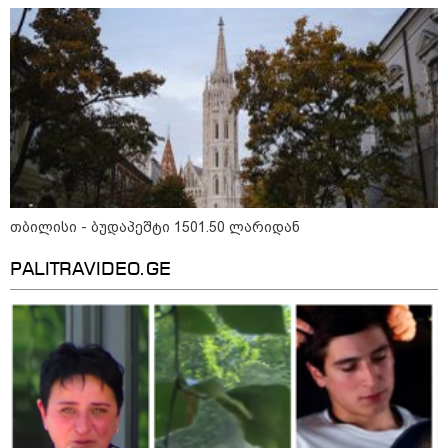
ბრენდების ფალსიფიცირებულ ვისკისა და
სხვა ალკოჰოლურ სასმელებს" -
საგამოძიებო სამსახური
13:52 / 07-08-2026
"ანასტასია არათუ იცნობდა მის
შვილს, სახელი და გვარიც არ
იცოდა და სიკვდილი რა
მოტივით ენდომებოდა უცნობი
ადამიანის?!" - რას წერს გიგა
ავალიანის საქმეზე დაკავებული
ანასტასია ბერუაშვილის დედა
თბილისი - ბუდაპეშტი 1501.50 ლარიდან
12:50 / 07-08-2026
PALITRAVIDEO.GE
დაიწყო გამოძიება გიორგი
ბარამიძის მიერ ტყვეთა
გაცვლის პროცესის შესახებ
გაკეთებულ განცხადებასთან
დაკავშირებით - პროკურატურის
განცხადება
11:53 / 07-08-2026
"არ მიმატოვო, გეხვეწები" - 12
წლის წინანდელი ვიდეო და