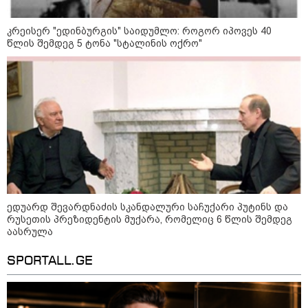
გამომდინარე, მართებულად
მიგვაჩნია, რომ ადამიანის
გასვენება ტაძრიდან არ მოხდეს,
კრეისერ "ედინბურგის" საიდუმლო: როგორ იპოვეს 40
ეს მგლოვიარეს ისეთი
წლის შემდეგ 5 ტონა "სტალინის ოქრო"
სიყვარულითა უნდა ავუხსნათ,
რომ შფოთვა არ დაიბადოს" -
დედა სიდონია
16:02 / 03-08-2026
"15 წლის წინ ჩადენილი
დანაშაული, 5-ჯერ შეცვლილი
მოსამართლე, 4-ჯერ თავიდან
დაწყებული საქმე... მადლობა
პროკურატურას, მათ გარეშე ეს
შედეგი არ დადგებოდა" - ქეთა
ხარძიანი
კატეგორიის ყველა სიახლე
ედუარდ შევარდნაძის სკანდალური საჩუქარი პუტინს და
რუსეთის პრეზიდენტის მუქარა, რომელიც 6 წლის შემდეგ
აასრულა
SPORTALL.GE
სასკოლო ფორმების ჩინეთიდან
საქართველოში მოწოდება სამ
ეტაპად მოხდება - ფორმების