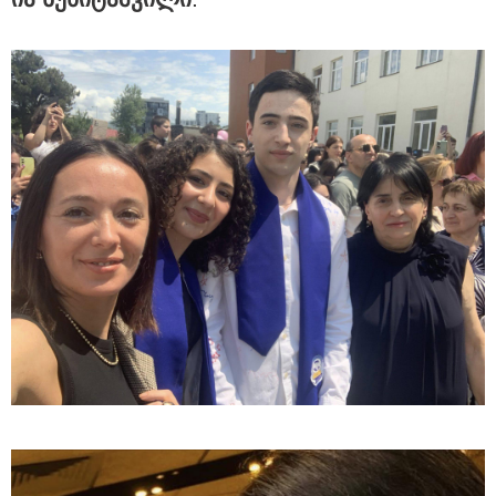
სპა, აუზები, პანორამული ხედები
- ცნობილია ადგილი კუნძულ
მადეირაზე, სადაც რონალდუ და
ჯორჯინა დაქორწინდებიან
(ფოტოები)
13:52 / 07-08-2026