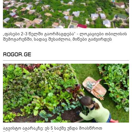
ქვეყნებშია ბენზინი ყველაზე
ძვირი და ყველაზე იაფი
09:05 / 07-08-2026
„ფასები 2-3 წელში გაორმაგდება“ - ლოკაციები თბილისის
მკვლელობა პირდაპირ ეთერში:
შემოგარენში, სადაც შესაძლოა, მიწები გაძვირდეს
ცნობილ "ტიკტოკერს" ლაივის
დროს ესროლეს, ის ადგილზე
გარდაიცვალა - რას ამბობს
ROGOR.GE
მომხდარზე მექსიკის პოლიცია
23:15 / 06-08-2026
“არ მინდა, ბაიდენივით
სცენიდან გადავარდეს“ -
დონალდ ტრამპის სიტყვით
გამოსვლისას დამსწრეები
სახალისო შემთხვევის მოწმენი
გახდნენ
10:52 / 06-08-2026
ვაშინგტონს რაკეტების
დეფიციტი აქვს? - მედიის
აგვისტო აგარაკზე: ეს 5 საქმე უნდა მოასწროთ