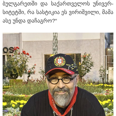
ბულ­გა­რეთ­ში და სა­ქარ­თვე­ლოს უნი­ვერ­
სი­ტეტ­ში, რა სას­ტი­კია ეს ვი­რიშ­ვი­ლი, მამა
ასე უნდა და­ჩაგ­რო?“
13:27 / 07-08-2026
"სტუმართმოყვარე ხალხი ვართ - რუსს, ყაზახს,
უკრაინელს, შვეიცარიელს, იტალიელს, ამერიკელს,
შეუძლია ჩამოვიდეს, დახარჯოს ფული... არავინ
შეზღუდული არაა" - კალაძე