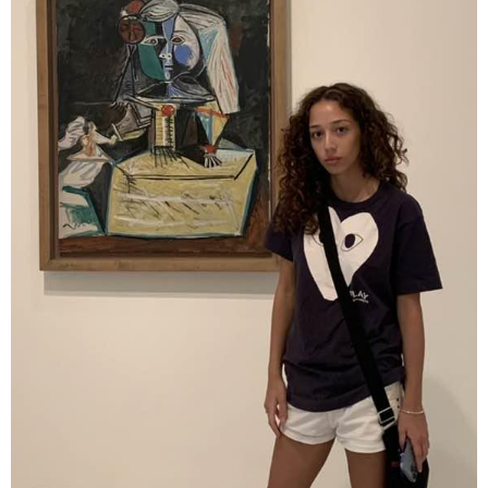
მნიშვნელოვანი ინფორმაცია
11:13 / 05-08-2026
Hisense წარმოგიდგენთ გზავნილს "ინოვაციები
უკეთესი ცხოვრებისათვის" FIFA-ს 2026 წლის
მსოფლიო ჩემპიონატზე™