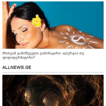
ომის 18 წლისთავთან
დაკავშირებით ერთობლივ
განცხადებას ავრცელებენ
22:35 / 06-08-2026
"კიდევ ერთხელ მოვუწოდებ
საქართველოს მთავრობას, მისი
დაუყოვნებლივი და უპირობო
გათავისუფლებისკენ" - რას
წერს ეუთო-ს წარმომადგენელი
მზია ამაღლობელზე?
მზისგან გამოწვეული გამონაყარი: ალერგია თუ
კატეგორიის ყველა სიახლე
ფოტოდერმატოზი?
ALLNEWS.GE
აგვისტოს ომში, გორში
საბრძოლო ნათლობა მიღებული
რუსული „ისკანდერი“ დღეს კიევის
მთავარ კოშმარად იქცა