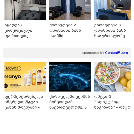
იყიდება
ქირავდება 2
ქირავდება 3
კომერციული
ოთახიანი ბინა
ოთახიანი ბინა
ფართი დიდ
ისანში
საბურთალოზე
დიღომში
sponsored by
ContentRoom
12:34 / 08-08-2026
რას აცხადებს ირაკლი კობახიძე
ელექტროენერგიის რამდენჯერმე
გათიშვასთან დაკავშირებით?
ფერმენტირებული
ქართველმა ექიმმა
ომეგა-3
ინგრედიენტები
ჩინეთიდან
ზაფხულშიც
კანის მოვლაში -
საქართველოში, 6
საჭიროა? - რატომ
12:18 / 08-08-2026
კორეული
000 კილომეტრის
არ უნდა ვთქვათ
"რუსეთმა განახორციელა
ინოვაციური
დაშორებით,
უარი თევზზე ცხელ
საქართველოს ტერიტორიების
20%-ის ოკუპაცია და
ბრენდი Manyo
ტელერობოტული
დღეებში
სააკაშვილის, მისი რეჟიმის
საქართველოშია
ოპერაცია ჩაატარა
ღალატი ვერანაირად ვერ