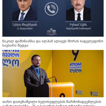
როგორ ჩავიცვათ 40 წლის
შემდეგ: მილიონერების
სტილისტის 8 ოქროს წესი და
აუცილებელი სამოსი
ნიკოლ ფაშინიანსა და ილჰამ ალიევს შორის სატელეფონო
საუბარი შედგა
სამართალი
თაზო დათუნაშვილი ხელისუფლების წარმომადგენლების