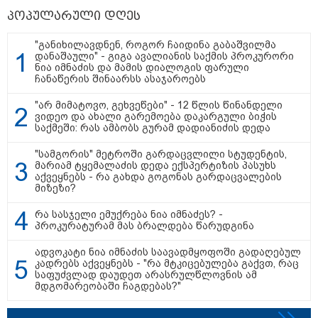
კაკაბაძე
ინფექციას ებრძვიან -
გათიშვას
პოპულარული დღეს
რა უნდა ვიცოდეთ და
დაკავშირ
რამდენად სახიფათოა
"განიხილავდნენ, როგორ ჩაიდინა გაბაშვილმა
დანაშაული" - გიგა ავალიანის საქმის პროკურორი
ნია იმნაძის და მამის დიალოგის ფარული
ჩანაწერის შინაარსს ასაჯაროებს
"არ მიმატოვო, გეხვეწები" - 12 წლის წინანდელი
"საკმარისზე მეტი ინფორმაცია
ვიდეო და ახალი გარემოება დაკარგული ბიჭის
მაქვს პირადად" - რატომ გაითიშა
საქმეში: რას ამბობს გურამ დადიანიძის დედა
ელექტროენერგია საქართველოს
მასშტაბით რამდენჯერმე: რას
"სამგორის" მეტროში გარდაცვლილი სტუდენტის,
ამბობს ირაკლი კობახიძე?
მარიამ ტყემალაძის დედა ექსპერტიზის პასუხს
აქვეყნებს - რა გახდა გოგონას გარდაცვალების
მიზეზი?
ნანუკა ჟორჟოლიანი
ვიდეომიმართვას ავრცელებს - "მე
და ეკას ვრცელი მიმოწერა
რა სასჯელი ემუქრება ნია იმნაძეს? -
გვქონდა"
პროკურატურამ მას ბრალდება წარუდგინა
ადვოკატი ნია იმნაძის საავადმყოფოში გადაღებულ
კადრებს აქვეყნებს - "რა მტკიცებულება გაქვთ, რაც
ვრცელდება ფიზიკური
საფუძვლად დაუდეთ არასრულწლოვნის ამ
დაპირისპირების კადრები
მდგომარეობაში ჩაგდებას?"
ბათუმიდან - რა მოხდა
ბაგრატიონის ქუჩაზე?