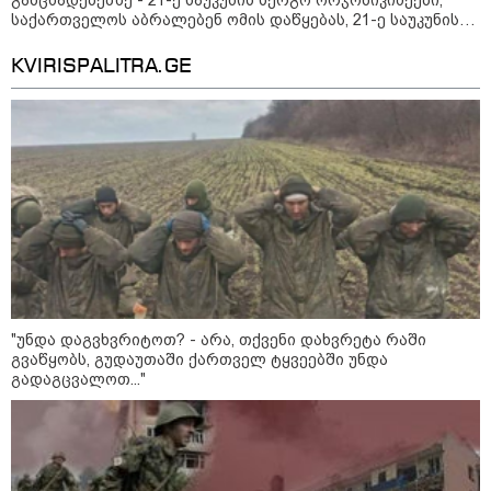
განცხადებებზე - 21-ე საუკუნის სერგო ორჯონიკიძეები,
საქართველოს აბრალებენ ომის დაწყებას, 21-ე საუკუნის
სერგო ორჯონიკიძეები ვერ და არ ახსენებენ რუსეთს
KVIRISPALITRA.GE
11:40 / 07-08-2026
"დაკავებულია 3 პირი, რომლებიც
სისტემატურად ამზადებდნენ ცნობილი
ბრენდების ფალსიფიცირებულ ვისკისა და
სხვა ალკოჰოლურ სასმელებს" -
საგამოძიებო სამსახური
"უნდა დაგვხვრიტოთ? - არა, თქვენი დახვრეტა რაში
გვაწყობს, გუდაუთაში ქართველ ტყვეებში უნდა
22:49 / 07-08-2026
გადაგცვალოთ..."
ადვოკატის ინფორმაციით,
თბილისში "გლოვოს" კურიერს
თავს დაესხნენ