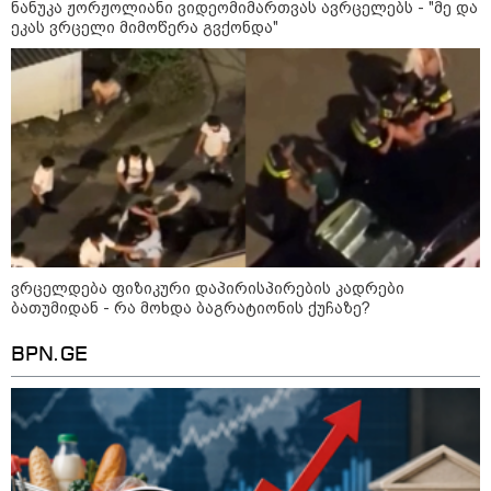
კატეგორიის ყველა სიახლე
ნანუკა ჟორჟოლიანი ვიდეომიმართვას ავრცელებს - "მე და
ეკას ვრცელი მიმოწერა გვქონდა"
„ვერც ერთი ობიექტურად
მოაზროვნე ვერ მოგვცემს
გარანტიას, რომ ფასების ზრდა არ
გაგრძელდება - მთავარი აქცენტი
უნდა გაკეთდეს ფასებსა და
შემოსავლებს შორის არსებულ
ისტორიულ შეჯიბრებაზე“
განსხვავდება თუ არა
ვრცელდება ფიზიკური დაპირისპირების კადრები
სუპერმარკეტსა და ბაზარში
ბათუმიდან - რა მოხდა ბაგრატიონის ქუჩაზე?
შეძენილი ხორცი ხარისხით -
ასოციაციის განმარტება
BPN.GE
მსოფლიო სასიცოცხლოდ
მნიშვნელოვანი პროდუქტის
დეფიციტის წინაშე დგას