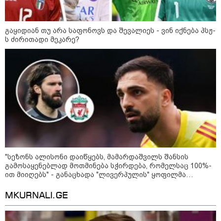
განცხადებებზე - 21-ე საუკუნის
სერგო ორჯონიკიძეები,
საქართველოს აბრალებენ ომის
დაწყებას, 21-ე საუკუნის სერგო
გაყიდიან თუ არა საფონოვს და შევალიეს - ვინ იქნება პსჟ-
შალვა პაპუაშვილი - ახლა
ორჯონიკიძეები ვერ და არ
ს ძირითადი მეკარე?
ბარამიძის ხელით გადასწვდნენ
ახსენებენ რუსეთს
90-იან წლებს, აფხაზეთის ომს და
იქ დაიწყეს ომის დანაშაულების
დაბრალება - საფიქრალი ის არის,
საიდან მოდის ეს დავალება,
რატომ ალაპარაკეს ბარამიძეს ის,
რაც ილაპარაკა
საზოგადოება
"სეზონს ალისონი დაიწყებს, მამარდაშვილს შანსის
გამოსაყენებლად მოთმინება სჭირდება, რომელსაც 100%-
ით მიიღებს" - განაცხადა "ლივერპულის" ყოფილმა
მეკარემ
MKURNALI.GE