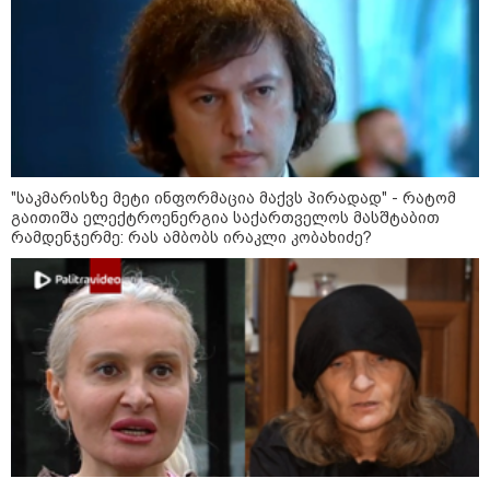
22:45 / 07-08-2026
14 წლის მოზარდმა საკუთარი
პაპა და ბებია მოკლა, შემდეგ კი
სკოლაში ცეცხლი გახსნა - რა
დეტალები ხდება ცნობილი
ბანგკოკში მომხდარი
ტრაგედიიდან
13:24 / 07-08-2026
ევროპაში საწვავის ფასები
"საკმარისზე მეტი ინფორმაცია მაქვს პირადად" - რატომ
მკვეთრად შეიცვალა - რომელ
გაითიშა ელექტროენერგია საქართველოს მასშტაბით
ქვეყნებშია ბენზინი ყველაზე
რამდენჯერმე: რას ამბობს ირაკლი კობახიძე?
ძვირი და ყველაზე იაფი
09:52 / 07-08-2026
"რაკეტები ჩვენც გვჭირდება" -
დონალდ ტრამპი უკრაინისთვის
Patriot-ის რაკეტების გაგზავნაზე