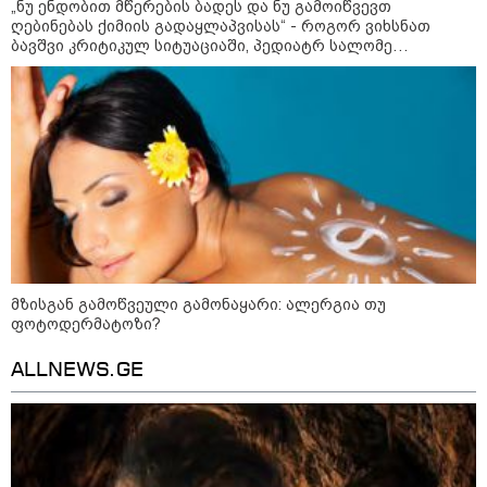
22:28 / 07-08-2026
„ნუ ენდობით მწერების ბადეს და ნუ გამოიწვევთ
სად იზღუდება მოძრაობა -
ღებინებას ქიმიის გადაყლაპვისას“ - როგორ ვიხსნათ
თბილისის მერია ინფორმაციას
ბავშვი კრიტიკულ სიტუაციაში, პედიატრ სალომე
ავრცელებს
ახვლედიანის რჩევები
21:30 / 07-08-2026
თბილისში, ლოზუნგით
„გვახსოვს გმირები, გვახსოვს
მტერი” მსვლელობა
მიმდინარეობს
მზისგან გამოწვეული გამონაყარი: ალერგია თუ
20:58 / 07-08-2026
ფოტოდერმატოზი?
"იპოვონ ერთი გოგონა, ვისაც
გიგა სექსუალურად ავიწროებდა
ALLNEWS.GE
- თუ გამოჩნდება ასეთი
გოგონა, 10 000 ლარს
ოფიციალურად, სახალხოდ
გადავცემ" - გიგა ავალიანის
დედა განცხადებას ავრცელებს
კატეგორიის ყველა სიახლე