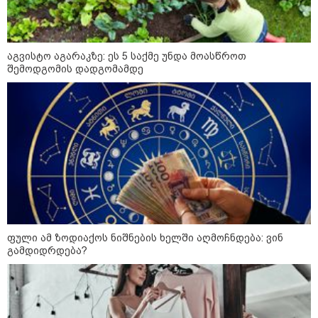
09:33 / 05-08-2026
"მამის მიერ ცოტნესთვის
დატოვებულ სახლში
თვითნებურად ცხოვრობს
აგვისტო აგარაკზე: ეს 5 საქმე უნდა მოასწროთ
ადამიანი, რომელიც ზვიადის
ანდერძში ერთი სიტყვითაც კი
შემოდგომის დადგომამდე
არ არის მოხსენიებული" - ანა
ჯაბაური
09:32 / 05-08-2026
"4 დღე უწყლოდ და უპუროდ
გაატარეს, მათ სიცოცხლე
დავუბრუნეთ" - ქართველი
მეზღვაური წერს, რომ 36
მიგრანტი, მათ შორის, ორსული
გოგონა გადაარჩინა
კატეგორიის ყველა სიახლე
ფული ამ ზოდიაქოს ნიშნების ხელში აღმოჩნდება: ვინ
გამდიდრდება?