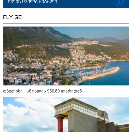
დღის ყველა სიახლე
"ლაზარეს გადარჩენისთვის
FLY.GE
იბრძოლა, ხელს არ უშვებდა…
ცურვაც იქ ისწავლე, სადაც
დაასრულე ყველაფერი
ხორციელი ცხოვრებიდან" – რას
წერს ხობში დაღუპული დედა-
შვილის ახლობელი?
მსოფლიო
თბილისი - ანტალია 950.80 ლარიდან