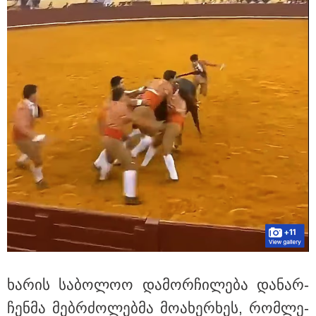
18:21 / 07-08-2026
"ვიდეოს ნახვა ჩემთვის იყო სიკვდილი - ისეთი ხმა
აქვს, თითქოს ეხვეწება, ცუდად არის" - 12 წლის წინ
გაუჩინარებული ბიჭის დედა გავრცელებულ ვიდეოზე
პირველ კომენტარს აკეთებს
ხა­რის სა­ბო­ლოო და­მორ­ჩი­ლე­ბა და­ნარ­
ჩენ­მა მებ­რძო­ლებ­მა მო­ა­ხერ­ხეს, რომ­ლე­