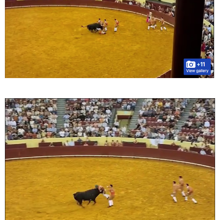
11:18 / 08-08-2026
"კიევი, დასავლეთი და ქართველი რადიკალები
სამხრეთ კავკასიაში თბილისის ახალ სისხლიან
ავანტიურებში ჩათრევას ცდილობენ" - რუსეთის
საგარეო უწყება
11:17 / 08-08-2026
არშემდგარი ქორწინება 15 წლით უფროს
ქართველთან - ალინა კაბაევას საიდუმლო