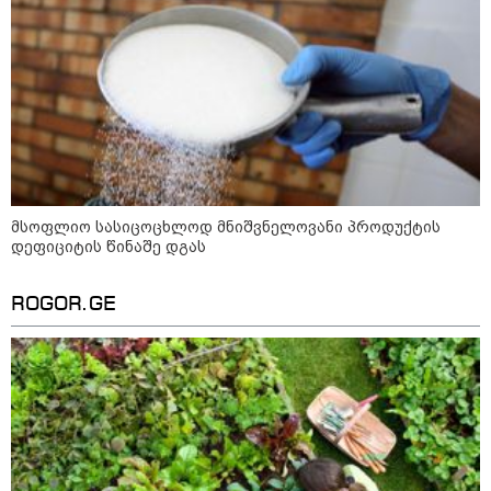
13:16 / 08-08-2026
"ძალიან ბევრ ინფორმაციას ვიღებთ
ხალხისგან" - რას წერს ადვოკატი
ტარიელ კაკაბაძე
15:42 / 07-08-2026
"საიდან იცის, მან
სინამდვილეში რა ხდებოდა...
მსოფლიო სასიცოცხლოდ მნიშვნელოვანი პროდუქტის
აფხაზეთის ომში თუ არ ვცდები
დეფიციტის წინაშე დგას
სამჯერ არის ნამყოფი, არც
ერთხელ 10 დღეს არ ცდებოდა"
- გია ყარყარაშვილი გიორგი
ROGOR.GE
ბარამიძის განცხადებაზე
10:58 / 06-08-2026
"დადგება დრო და თქვენი
დღევანდელი "პოსტაობა"
საკუთარ თავთან
შეგარცხვენთ... თქვენი
შეცდომა არის დანაშაულის
ტოლფასი" - ეკა კუპატაძე ნანუკა
ჟორჟოლიანს