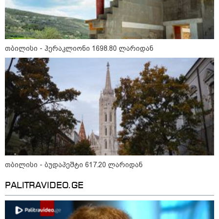
თბილისი - ჰერაკლიონი 1698.80 ლარიდან
13:15 / 08-08-2026
უძველესი სენი და ეპიდემია: აშშ-ში
ერთდროულად კეთრს და ნაწლავურ
ინფექციას ებრძვიან - რა უნდა ვიცოდეთ
და რამდენად სახიფათოა
23:40 / 07-08-2026
იტალიამ ყველა ქალაქში
თბილისი - ბუდაპეშტი 617.20 ლარიდან
განგაშის წითელი დონე
გამოაცხადა
PALITRAVIDEO.GE