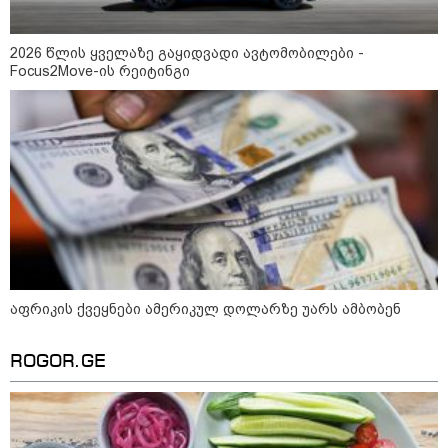
2026 წლის ყველაზე გაყიდვადი ავტომობილები -
Focus2Move-ის რეიტინგი
14:14 / 06-08-2026
"მეც ერთ-ერთი მათგანი ვიყავი, ვინც
ლიფტში გაიჭედა" - ლევან მახაშვილი
16:37 / 06-08-2026
"აბსოლუტურად ყალბი
აფრიკის ქვეყნები ამერიკულ დოლარზე უარს ამბობენ
შინაარსი იქმნება სოციალურ
მედიაში, არარსებული
ადამიანები, საუბრობენ,
ROGOR.GE
თითქოს საქართველოში
უარყოფითი გარემოა რუსი
ტურისტებისთვის" - პრემიერი
16:14 / 06-08-2026