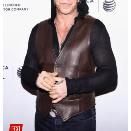
11:08 / 06-08-2026
"დააკავეს არასრულწლოვანი, რომელმაც
სოცქსელებიდან ჩამოტვირთულ არასრულწლოვანთა
ფოტოები დაამონტაჟა, მიანიჭა პორნოგრაფიული
იერსახე და გაავრცელა" - შსს