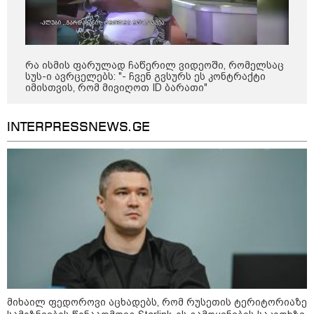
დღის ზოგადი
7
ასტროლოგიური
პროგნოზი
რა ისმის ფარულად ჩაწერილ ვიდეოში, რომელსაც
აგვისტო
სუს-ი ავრცელებს: "- ჩვენ გვსურს ეს კონტრაქტი
იმისთვის, რომ მივიღოთ ID ბარათი"
ეს დღე გამოირჩევა სტაბილური და მშვიდი ენერგიით. კარგი
პერიოდია დაწყებული საქმეების ბოლომდე მოსაყვანად,
INTERPRESSNEWS.GE
ფინანსური საკითხების გადასამოწმებლად და სამუშაო
სივრცის მოწესრიგებისთვის. თანმიმდევრული მოქმედება და
პრაქტიკული მიდგომა სასურველ შედეგს უდანაკარგოდ
მოგიტანთ.
როგორ მოვამზადოთ
ვეგეტარიანული ფალაფელი
მიხაილ ფედოროვი აცხადებს, რომ რუსეთის ტერიტორიაზე