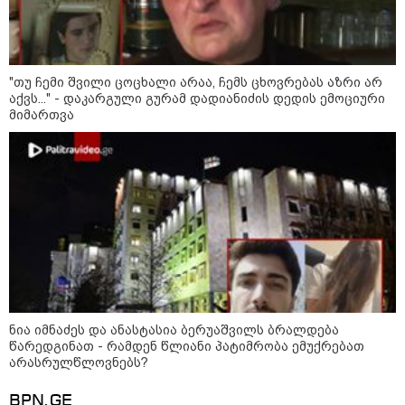
16:02 / 03-08-2026
"15 წლის წინ ჩადენილი
დანაშაული, 5-ჯერ შეცვლილი
მოსამართლე, 4-ჯერ თავიდან
დაწყებული საქმე... მადლობა
პროკურატურას, მათ გარეშე ეს
"თუ ჩემი შვილი ცოცხალი არაა, ჩემს ცხოვრებას აზრი არ
შედეგი არ დადგებოდა" - ქეთა
აქვს..." - დაკარგული გურამ დადიანიძის დედის ემოციური
ხარძიანი
მიმართვა
კატეგორიის ყველა სიახლე
ყველაზე კარგი/ცუდი ქვეყნები
ემიგრანტებისთვის 2026 წელს
ნია იმნაძეს და ანასტასია ბერუაშვილს ბრალდება
წარედგინათ - რამდენ წლიანი პატიმრობა ემუქრებათ
არასრულწლოვნებს?
2026 წლის ყველაზე გაყიდვადი
ავტომობილები - Focus2Move-ის
რეიტინგი
BPN.GE