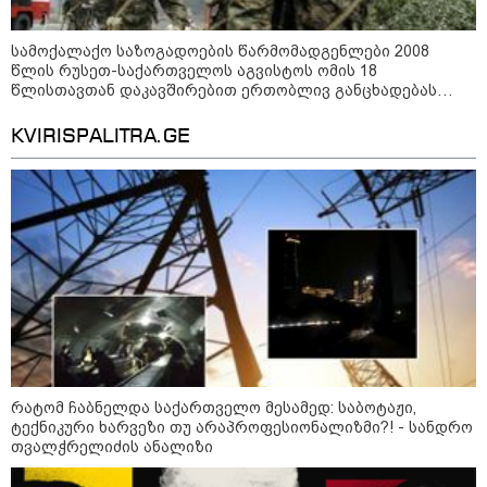
სამოქალაქო საზოგადოების წარმომადგენლები 2008
წლის რუსეთ-საქართველოს აგვისტოს ომის 18
წლისთავთან დაკავშირებით ერთობლივ განცხადებას
ავრცელებენ
KVIRISPALITRA.GE
10:52 / 06-08-2026
ვაშინგტონს რაკეტების დეფიციტი აქვს? -
მედიის ცნობით, დონალდ ტრამპი პიტ
ჰეგსეთს დაუპირისპირდა: დეტალები
რატომ ჩაბნელდა საქართველო მესამედ: საბოტაჟი,
ტექნიკური ხარვეზი თუ არაპროფესიონალიზმი?! - სანდრო
23:15 / 06-08-2026
თვალჭრელიძის ანალიზი
“არ მინდა, ბაიდენივით
სცენიდან გადავარდეს“ -