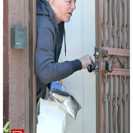
"საჩუქარი" და ჩაშლილი
წვეულება: ახალი დეტალები
12:56 / 06-08-2026
70 წელზე მეტი ხნის შემდეგ
პირველად, ყაზახეთში ვეფხვი
ველურ ბუნებაში გაუშვეს -
ქვეყნდება კადრები
14:09 / 06-08-2026
დამტკიცდა საგზაო
უსაფრთხოების ეროვნული
სტრატეგია, რომელიც საგზაო
შემთხვევების შედეგად
დაშავებულთა და დაღუპულთა
რაოდენობის 25%-ით
შემცირებას ითვალისწინებს -
რას მოიცავს ის?
თბილისი - ანტალია 849.20
ლარიდან