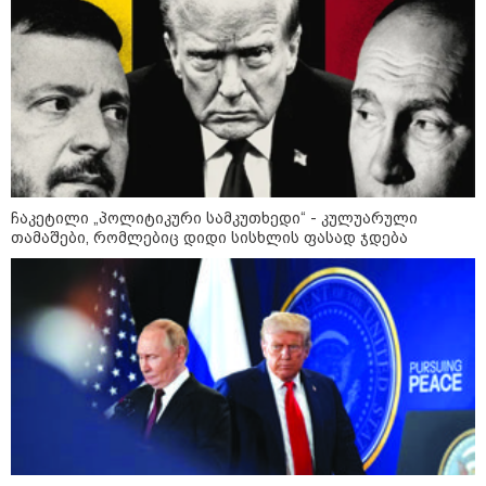
დონალდ ტრამპის სიტყვით
გამოსვლისას დამსწრეები
სახალისო შემთხვევის მოწმენი
გახდნენ
23:45 / 05-08-2026
ტრაგედია შოტლანდიაში - 35
წლის მამას 9 წლის
ქალიშვილის მკვლელობაში
ედება ბრალი
ჩაკეტილი „პოლიტიკური სამკუთხედი“ - კულუარული
თამაშები, რომლებიც დიდი სისხლის ფასად ჯდება
14:08 / 05-08-2026
ლაიფციგის აეროპორტში
უკრაინულ თვითმფრინავთან
ახლოს ასაფეთქებელი
მოწყობილობით აღჭურვილი
დრონი აღმოაჩინეს - რას წერს
მედია
13:22 / 05-08-2026
საფრანგეთის სოფელში ტყის
ხანძრის შემდეგ მეორე