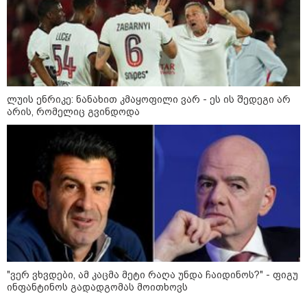
სამოქალაქო საზოგადოების
წარმომადგენლები 2008 წლის
რუსეთ-საქართველოს აგვისტოს
ომის 18 წლისთავთან
დაკავშირებით ერთობლივ
განცხადებას ავრცელებენ
ირაკლი მელაშვილი - როგორც კი
ლუის ენრიკე: ნანახით კმაყოფილი ვარ - ეს ის შედეგი არ
ოპოზიციამ რეგიონებში გასვლა
არის, რომელიც გვინდოდა
დაიწყო, „ოცნებამ“ რეგიონებზე
გადაიტანა სიმძიმის ცენტრი,
მდინარაძეს პოლიტიკური ფუნქცია
ექნება: არჩევნებისთვის
მოამზადოს საქართველო - მათი
ამოცანაა, მაქსიმალური
უზრუნველყოფა ოპოზიციის
დასაქსაქსად
საზოგადოება
"ვერ ვხვდები, ამ კაცმა მეტი რაღა უნდა ჩაიდინოს?" - ფიგუ
ინფანტინოს გადადგომას მოითხოვს