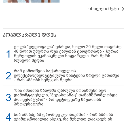
იხილეთ მეტი
23:45 / 06-08-2026
23:15 / 06-08-2026
23:14 / 06-08
ექსპედიცია “ტარაიას
“არ მინდა, ბაიდენივით
სამოქალ
ობიექტი“ - 89 წლის
სცენიდან გადავარდეს“
საზოგადო
შემდეგ, მფრინავი
- დონალდ ტრამპის
წარმომად
ამელია ერჰარტის
სიტყვით გამოსვლისას
წლის რუს
პოპულარული დღეს
დაკარგული
დამსწრეები სახალისო
საქართვ
თვითმფრინავის ძებნა
შემთხვევის მოწმენი
აგვისტოს 
კვლავ განახლდა
გახდნენ
წლისთავ
ცოლს "დედოფალს" ეძახდა, ხოლო 20 წელი თავისზე
დაკავშირ
46 წლით უმცროს რუს ქალთან ცხოვრობდა - ზურაბ
ერთობლი
წერეთლის უკანასკნელი სიყვარული: რას წერს
განცხადე
რუსული მედია
ავრცელებ
რამ გამოიწვია საქართველოს
ელექტროენერგეტიკული სისტემის სრული გათიშვა
ირაკლი ღარიბაშვილი კლინიკაში
- რას ამბობს სემეკ-ის წევრი
იყო გადაყვანილი - რა
დეტალებზე საუბრობს მისი
"ნია იმნაძის სახლში ფარული მოსასმენი იყო
ადვოკატი?
დამონტაჟებული, "მეტასთანაც" თანამშრომლობდა
პროკურატურა" - რა დეტალებზე საუბრობს
პროკურატურა
"თუ ჩემი შვილი ცოცხალი არაა,
ჩემს ცხოვრებას აზრი არ აქვს..." -
ნია იმნაძე ამ დრომდე კლინიკაშია - რას ამბობს
ექიმი: ცნობილია ასევე, რა მუხლით დააკავეს ის
დაკარგული გურამ დადიანიძის
დედის ემოციური მიმართვა