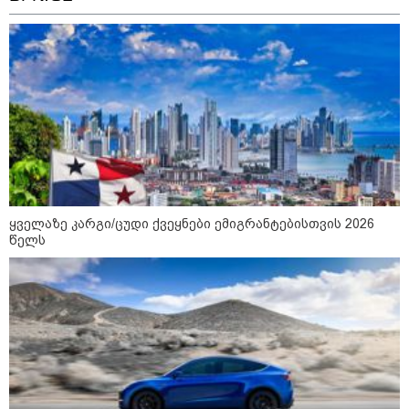
აფრიკის ქვეყნები ამერიკულ
დოლარზე უარს ამბობენ
ყველაზე კარგი/ცუდი ქვეყნები ემიგრანტებისთვის 2026
პოლიტიკა
წელს