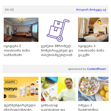
SS.GE
როგორ მოხვდე აქ
იყიდება 2
ვეძებთ მშრომელ.
იყიდება 3
ოთახიანი ბინა
მოწესრიგებულ და
ოთახიანი ბინა
სანზონაში
პასუხისმგებლიან
ვაკეში
თანამშრომელს.
sponsored by
ContentRoom
13:59 / 06-08-2026
ნიკა მელიას სასამართლოს
უპატივცემლობის ფაქტზე 1 წლით და 6
თვით თავისუფლების აღკვეთა მიესაჯა
ფერმენტირებული
ჯანსაღად
ომეგა-3
ინგრედიენტები
იკვებებით და
ზაფხულშიც