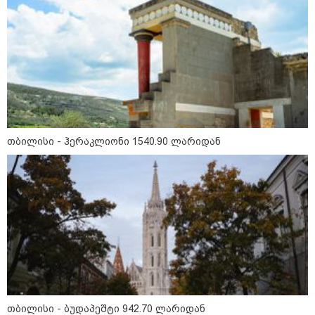
თბილისი - ჰერაკლიონი 1540.90 ლარიდან
10:58 / 06-08-2026
"დადგება დრო და თქვენი დღევანდელი
"პოსტაობა" საკუთარ თავთან
შეგარცხვენთ... თქვენი შეცდომა არის
დანაშაულის ტოლფასი" - ეკა კუპატაძე
ნანუკა ჟორჟოლიანს
თბილისი - ბუდაპეშტი 942.70 ლარიდან