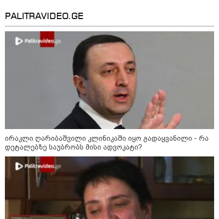
09:33 / 05-08-2026
"მამის მიერ ცოტნესთვის
PALITRAVIDEO.GE
დატოვებულ სახლში
თვითნებურად ცხოვრობს
ადამიანი, რომელიც ზვიადის
ანდერძში ერთი სიტყვითაც კი
არ არის მოხსენიებული" - ანა
ჯაბაური
09:32 / 05-08-2026
"4 დღე უწყლოდ და უპუროდ
გაატარეს, მათ სიცოცხლე
დავუბრუნეთ" - ქართველი
მეზღვაური წერს, რომ 36
მიგრანტი, მათ შორის, ორსული
გოგონა გადაარჩინა
ირაკლი ღარიბაშვილი კლინიკაში იყო გადაყვანილი - რა
დეტალებზე საუბრობს მისი ადვოკატი?
12:20 / 04-08-2026
"როცა კანონიკიდან
გამომდინარე, მართებულად
მიგვაჩნია, რომ ადამიანის
გასვენება ტაძრიდან არ მოხდეს,
ეს მგლოვიარეს ისეთი
სიყვარულითა უნდა ავუხსნათ,
რომ შფოთვა არ დაიბადოს" -
დედა სიდონია