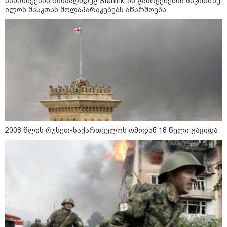
სამიზნეების წინააღმდეგ Starlink-ის გამოყენების საკითხზე
ილონ მასკთან მოლაპარაკებებს აწარმოებს
რა უნდა გავაკეთოთ პირველ
რიგში შუქის გამორთვისას: 5
მნიშვნელოვანი ნაბიჯი
1-დღიანი ტურები თბილისიდან:
სად წავიდეთ დილით და
დავბრუნდეთ საღამოს?
2008 წლის რუსეთ-საქართველოს ომიდან 18 წელი გავიდა
მსოფლიო