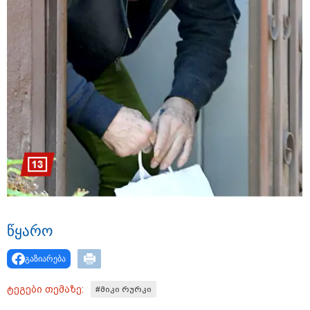
მნიშვნელოვანი ინფორმაცია
11:13 / 05-08-2026
Hisense წარმოგიდგენთ გზავნილს "ინოვაციები
წყა­რო
უკეთესი ცხოვრებისათვის" FIFA-ს 2026 წლის
მსოფლიო ჩემპიონატზე™
გაზიარება
ტეგები თემაზე:
#მიკი რურკი
სამართალი