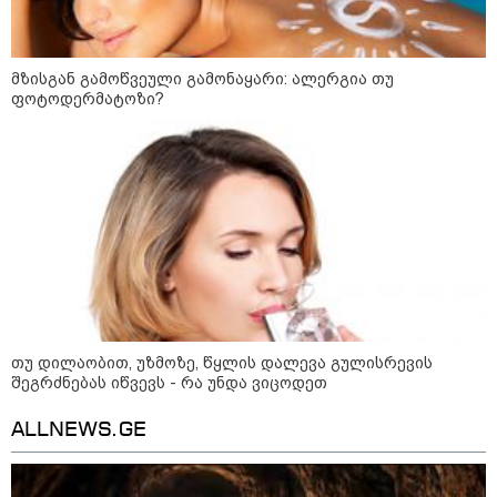
დაკავშირებით ერთობლივ
განცხადებას ავრცელებენ
მზისგან გამოწვეული გამონაყარი: ალერგია თუ
22:35 / 06-08-2026
ფოტოდერმატოზი?
"კიდევ ერთხელ მოვუწოდებ
საქართველოს მთავრობას, მისი
დაუყოვნებლივი და უპირობო
გათავისუფლებისკენ" - რას
წერს ეუთო-ს წარმომადგენელი
მზია ამაღლობელზე?
21:38 / 06-08-2026
"ჩვენთვის ეს ეგზოტიკაა, ჩვენს
სტუმრებს ასე ვუხსნით - ბევრი
სანთელი, ეგზოტიკა და
რომანტიკული საღამოები" -
შალვა ალავერდაშვილი
ელექტროენერგიის გათიშვებზე
თუ დილაობით, უზმოზე, წყლის დალევა გულისრევის
შეგრძნებას იწვევს - რა უნდა ვიცოდეთ
21:08 / 06-08-2026
ALLNEWS.GE
"არ ვიცი, თუ ვინმე იცის, რასთან
არის დაკავშირებული ნია
იმნაძის 10 თვის თავზე დაკავება
- რა უნდა თქვას 16 წლის