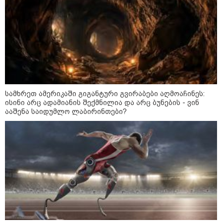
ბავშვმა, რომელიც 9 თვის
განმავლობაში
წარმოუდგენელი
ფსიქოლოგიური ტერორის ქვეშ
არის" - რას აცხადებს ნია
კატეგორიის ყველა სიახლე
იმნაძის ადვოკატი?
სამხრეთ ამერიკაში გიგანტური გვირაბები აღმოაჩინეს:
ისინი არც ადამიანის შექმნილია და არც ბუნების - ვინ
რატომ ჩაბნელდა საქართველო
ააშენა საიდუმლო ლაბირინთები?
მესამედ: საბოტაჟი, ტექნიკური
ხარვეზი თუ
არაპროფესიონალიზმი?! -
სანდრო თვალჭრელიძის ანალიზი
ჩაკეტილი „პოლიტიკური
სამკუთხედი“ - კულუარული
თამაშები, რომლებიც დიდი
სისხლის ფასად ჯდება
„ოქტომბრისთვის საქართველოს