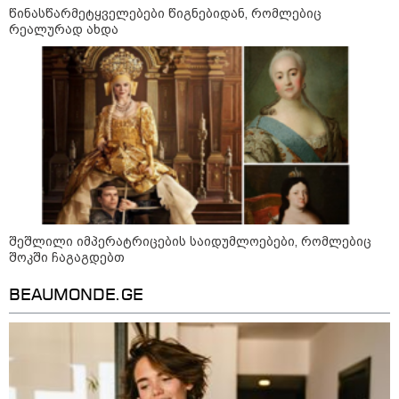
არჩევანის გაკეთება მოუწევს...
წინასწარმეტყველებები წიგნებიდან, რომლებიც
„ორ სკამზე ჯდომის“
რეალურად ახდა
შესაძლებლობა შეიძლება
დასრულდეს“ - მირიან
მირიანაშვილის ანალიზი
ჯარისკაცი, რომელიც 29 წელი
იბრძოდა, რადგან ომის
დამთავრების არ სჯეროდა...
შეშლილი იმპერატრიცების საიდუმლოებები, რომლებიც
შოკში ჩაგაგდებთ
მეცნიერება
BEAUMONDE.GE