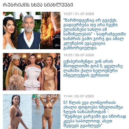
რუბრიკის სხვა სიახლეები
15:54 / 06-08-2026
"ბრალი არის აბურდული -
10:57 / 31-07-2026
სამწუხაროა, რომ სრულიად
"წარმოდგენაც არ გვაქვს,
უდანაშაულო ბავშვის ცხოვრება
გადაურჩება თუ არა ჩვენი
დაანგრიეს"- გიგა ავალიანის
ულამაზესი სახლი ამ
საქმეზე დაკავებული ანასტასია
საშინელებას" - საფრანგეთში
ბერუაშვილის ადვოკატი
ხანძრის გამო ჯორჯ და ამალ
კლუნების ევაკუაცია
განხორციელდა
კატეგორიის ყველა სიახლე
14:53 / 30-07-2026
ექსპერიმენტი: ვინ არის
მსოფლიოში ტოპ 5, ყველაზე
ლამაზი ქალი ხელოვნური
მკითხველის რჩევით
ინტელექტის ვერსიით
11:44 / 30-07-2026
51 წლის ევა ლონგორიას
ახალი ფოტოები ხმელთაშუა
ზღვის სანაპიროდან -
"მუდმივი ვარჯიში და სწორად
კვება საბოლოოდ, ასეთ
შედეგს გვაძლევს"