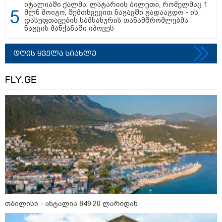
იტალიაში ქალმა, ლატარიის ბილეთი, რომელმაც 1
მლნ მოიგო, შემთხვევით ნაგავში გადააგდო - ის
დასუფთავების სამსახურის თანამშრომლებმა
ნია იმნაძეს და ანასტასია
ნაგვის მანქანაში იპოვეს
ბერუაშვილს ბრალდება
წარედგინათ - რამდენ წლიანი
პატიმრობა ემუქრებათ
დღის ყველა სიახლე
არასრულწლოვნებს?
FLY.GE
რა გახდა “სამგორის” მეტროში
სტუდენტის გარდაცვალების
მიზეზი - ცნობილია ექსპერტიზის
პასუხი
Faceამბები
თბილისი - ანტალია 849.20 ლარიდან