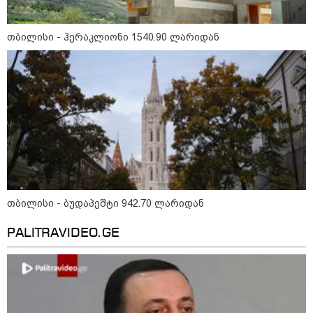
დღის ზოგადი
7
ასტროლოგიური
თბილისი - ჰერაკლიონი 1540.90 ლარიდან
პროგნოზი
აგვისტო
ეს დღე გამოირჩევა სტაბილური და მშვიდი ენერგიით. კარგი
პერიოდია დაწყებული საქმეების ბოლომდე მოსაყვანად,
ფინანსური საკითხების გადასამოწმებლად და სამუშაო
სივრცის მოწესრიგებისთვის. თანმიმდევრული მოქმედება და
პრაქტიკული მიდგომა სასურველ შედეგს უდანაკარგოდ
მოგიტანთ.
თბილისი - ბუდაპეშტი 942.70 ლარიდან
PALITRAVIDEO.GE
როგორ მოვამზადოთ
ვეგეტარიანული ფალაფელი