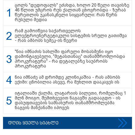
"დღეს ვიმგზავრეთ
ცოლს "დედოფალს" ეძახდა, ხოლო 20 წელი თავისზე
მატარებლით, რომელიც ახალი
46 წლით უმცროს რუს ქალთან ცხოვრობდა - ზურაბ
სიჩქარით მოძრაობს, მანამდე
წერეთლის უკანასკნელი სიყვარული: რას წერს
ბათუმამდე მგზავრობის დრო
რუსული მედია
იყო 5,5 საათი და ახლა არის 4
საათამდე შემცირებული" -
რამ გამოიწვია საქართველოს
ირაკლი კობახიძე
ელექტროენერგეტიკული სისტემის სრული გათიშვა
- რას ამბობს სემეკ-ის წევრი
15:17 / 06-08-2026
შემოსავლების სამსახურში
აზერბაიჯანული მედიის მიერ
"ნია იმნაძის სახლში ფარული მოსასმენი იყო
გავრცელებულ ინფორმაციას
დამონტაჟებული, "მეტასთანაც" თანამშრომლობდა
პასუხობენ
პროკურატურა" - რა დეტალებზე საუბრობს
პროკურატურა
ნია იმნაძე ამ დრომდე კლინიკაშია - რას ამბობს
ექიმი: ცნობილია ასევე, რა მუხლით დააკავეს ის
13:39 / 06-08-2026
ბაქომ საქართველოს საგარეო
იტალიაში ქალმა, ლატარიის ბილეთი, რომელმაც 1
უწყებას დიპლომატური ნოტა
მლნ მოიგო, შემთხვევით ნაგავში გადააგდო - ის
გაუგზავნა - მიზეზი
დასუფთავების სამსახურის თანამშრომლებმა
აზერბაიჯანული სანომრე ნიშნის
ნაგვის მანქანაში იპოვეს
მქონე სატვირთოების
საზღვარზე შეფერხებაა:
დეტალები
დღის ყველა სიახლე
კატეგორიის ყველა სიახლე