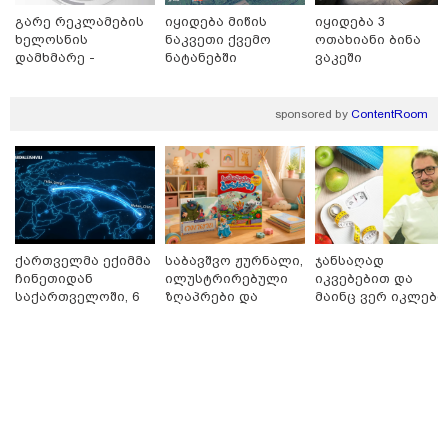
16:02 / 03-08-2026
"15 წლის წინ ჩადენილი
გარე რეკლამების
იყიდება მიწის
იყიდება 3
დანაშაული, 5-ჯერ შეცვლილი
ხელოსნის
ნაკვეთი ქვემო
ოთახიანი ბინა
მოსამართლე, 4-ჯერ თავიდან
დამხმარე -
ნატანებში
ვაკეში
დაწყებული საქმე... მადლობა
რუსთავი
პროკურატურას, მათ გარეშე ეს
შედეგი არ დადგებოდა" - ქეთა
sponsored by
ContentRoom
ხარძიანი
კატეგორიის ყველა სიახლე
ქართველმა ექიმმა
საბავშვო ჟურნალი,
ჯანსაღად
ჩინეთიდან
ილუსტრირებული
იკვებებით და
ყველაზე კარგი/ცუდი ქვეყნები
საქართველოში, 6
ზღაპრები და
მაინც ვერ იკლებთ
ემიგრანტებისთვის 2026 წელს
000 კილომეტრის
მაგნიტური
წონაში? - ლაშა
დაშორებით,
სათამაშო 9.90
უჩავა მთავარ
ტელერობოტული
ლარად - "საბავშვო
მიზეზებზე
ოპერაცია ჩაატარა
კარუსელში"
საუბრობს
- ისტორია
ზღაპრების სერია
2026 წლის ყველაზე გაყიდვადი
დაწერილია
დაიწყო
ავტომობილები - Focus2Move-ის
რეიტინგი