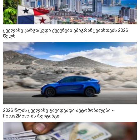
დონალდ ტრამპის სიტყვით
გამოსვლისას დამსწრეები
სახალისო შემთხვევის მოწმენი
გახდნენ
ყველაზე კარგი/ცუდი ქვეყნები ემიგრანტებისთვის 2026
23:45 / 05-08-2026
წელს
ტრაგედია შოტლანდიაში - 35
წლის მამას 9 წლის
ქალიშვილის მკვლელობაში
ედება ბრალი
14:08 / 05-08-2026
ლაიფციგის აეროპორტში
უკრაინულ თვითმფრინავთან
ახლოს ასაფეთქებელი
მოწყობილობით აღჭურვილი
დრონი აღმოაჩინეს - რას წერს
მედია
2026 წლის ყველაზე გაყიდვადი ავტომობილები -
Focus2Move-ის რეიტინგი
13:22 / 05-08-2026
საფრანგეთის სოფელში ტყის
ხანძრის შემდეგ მეორე