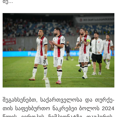
მე...
ნია იმნაძეს და ანასტასია
ბერუაშვილს ბრალდება
წარედგინათ - რამდენ წლიანი
პატიმრობა ემუქრებათ
არასრულწლოვნებს?
რა გახდა “სამგორის” მეტროში
სტუდენტის გარდაცვალების
მიზეზი - ცნობილია ექსპერტიზის
პასუხი
Faceამბები
შე­გახ­სე­ნებთ, სა­ქარ­თვე­ლო­სა და თურ­ქე­
თის სა­ფეხ­ბურ­თო ნაკ­რე­ბეი ბო­ლოს 2024
წლის ევ­რო­პის ჩემ­პი­ო­ნატ­ზე და­უ­პი­რის­