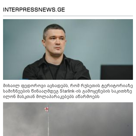
დაკავშირებით ერთობლივ
განცხადებას ავრცელებენ
INTERPRESSNEWS.GE
22:35 / 06-08-2026
"კიდევ ერთხელ მოვუწოდებ
საქართველოს მთავრობას, მისი
დაუყოვნებლივი და უპირობო
გათავისუფლებისკენ" - რას
წერს ეუთო-ს წარმომადგენელი
მზია ამაღლობელზე?
21:38 / 06-08-2026
"ჩვენთვის ეს ეგზოტიკაა, ჩვენს
სტუმრებს ასე ვუხსნით - ბევრი
სანთელი, ეგზოტიკა და
მიხაილ ფედოროვი აცხადებს, რომ რუსეთის ტერიტორიაზე
რომანტიკული საღამოები" -
სამიზნეების წინააღმდეგ Starlink-ის გამოყენების საკითხზე
შალვა ალავერდაშვილი
ილონ მასკთან მოლაპარაკებებს აწარმოებს
ელექტროენერგიის გათიშვებზე
21:08 / 06-08-2026
"არ ვიცი, თუ ვინმე იცის, რასთან
არის დაკავშირებული ნია
იმნაძის 10 თვის თავზე დაკავება
- რა უნდა თქვას 16 წლის