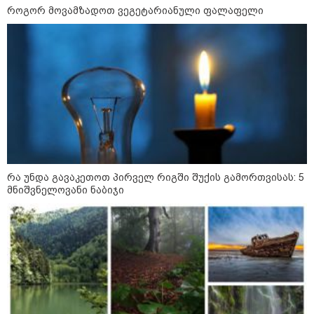
როგორ მოვამზადოთ ვეგეტარიანული ფალაფელი
სამოქალაქო საზოგადოების
წარმომადგენლები 2008 წლის
რუსეთ-საქართველოს აგვისტოს
ომის 18 წლისთავთან
დაკავშირებით ერთობლივ
განცხადებას ავრცელებენ
ირაკლი მელაშვილი - როგორც კი
ოპოზიციამ რეგიონებში გასვლა
დაიწყო, „ოცნებამ“ რეგიონებზე
გადაიტანა სიმძიმის ცენტრი,
მდინარაძეს პოლიტიკური ფუნქცია
ექნება: არჩევნებისთვის
მოამზადოს საქართველო - მათი
რა უნდა გავაკეთოთ პირველ რიგში შუქის გამორთვისას: 5
ამოცანაა, მაქსიმალური
მნიშვნელოვანი ნაბიჯი
უზრუნველყოფა ოპოზიციის
დასაქსაქსად
საზოგადოება