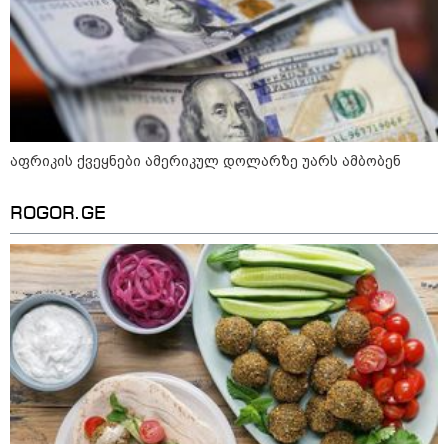
მსოფლიო ომის დროინდელი
ასობით ჭურვი აღმოაჩინეს -
"რიგრიგობით
ფეთქდებოდნენ..."
კატეგორიის ყველა სიახლე
აფრიკის ქვეყნები ამერიკულ დოლარზე უარს ამბობენ
ROGOR.GE
მიხაილ ფედოროვი აცხადებს, რომ
რუსეთის ტერიტორიაზე
სამიზნეების წინააღმდეგ Starlink-
ის გამოყენების საკითხზე ილონ
მასკთან მოლაპარაკებებს
აწარმოებს
2008 წლის რუსეთ-საქართველოს
ომიდან 18 წელი გავიდა