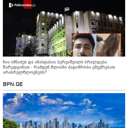
ნია იმნაძეს და ანასტასია ბერუაშვილს ბრალდება
წარედგინათ - რამდენ წლიანი პატიმრობა ემუქრებათ
არასრულწლოვნებს?
10:52 / 06-08-2026
BPN.GE
ვაშინგტონს რაკეტების დეფიციტი აქვს? -
მედიის ცნობით, დონალდ ტრამპი პიტ
ჰეგსეთს დაუპირისპირდა: დეტალები
23:15 / 06-08-2026
“არ მინდა, ბაიდენივით
სცენიდან გადავარდეს“ -