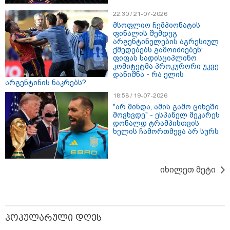
22:30 / 21-07-2026
მსოფლიო ჩემპიონატის
ფინალის შემდეგ
არგენტინელების აგრესიულ
ქმედებებს გამოიძიებენ:
ფიფას სადისციპლინო
კომიტეტმა პროკურორი უკვე
დანიშნა - რა ელის
არგენტინის ნაკრებს?
14:14 / 06-08-2026
18:58 / 19-07-2026
"მეც ერთ-ერთი მათგანი ვიყავი, ვინც
"არ მინდა, ამის გამო ციხეში
მოვხვდე" - ესპანელ მეკარეს
ლიფტში გაიჭედა" - ლევან მახაშვილი
დონალდ ტრამპისთვის
ხელის ჩამორთმევა არ სურს
16:37 / 06-08-2026
"აბსოლუტურად ყალბი
შინაარსი იქმნება სოციალურ
იხილეთ მეტი
მედიაში, არარსებული
ადამიანები, საუბრობენ,
თითქოს საქართველოში
უარყოფითი გარემოა რუსი
ტურისტებისთვის" - პრემიერი
პოპულარული დღეს
16:14 / 06-08-2026