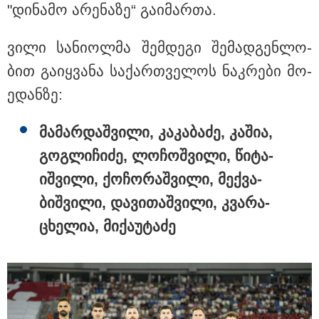
რა სასჯელი ემუქრება ნია
"დი­ნა­მო არე­ნა­ზე“ გა­ი­მარ­თა.
იმნაძეს? - პროკურატურამ მას
ბრალდება წარუდგინა
ვილი სა­ნი­ოლ­მა შემ­დე­გი შე­მად­გენ­ლო­
ბით გა­იყ­ვა­ნა სა­ქარ­თვე­ლოს ნაკ­რე­ბი მო­
ე­დან­ზე:
მა­მარ­დაშ­ვი­ლი, კა­კა­ბა­ძე, კა­შია,
გოგ­ლი­ჩი­ძე, ლო­ჩოშ­ვი­ლი, წი­ტა­
იშ­ვი­ლი, ქო­ჩო­რაშ­ვი­ლი, მექ­ვა­
ბიშ­ვი­ლი, და­ვი­თაშ­ვი­ლი, კვა­რა­
ცხე­ლია, მი­ქა­უ­ტა­ძე
12:25 / 06-08-2026