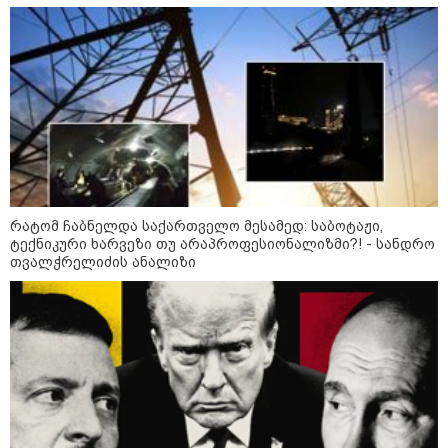
არჩევანის გაკეთება მოუწევს...
„ორ სკამზე ჯდომის“
შესაძლებლობა შეიძლება
დასრულდეს“ - მირიან
მირიანაშვილის ანალიზი
ჯარისკაცი, რომელიც 29 წელი
იბრძოდა, რადგან ომის
დამთავრების არ სჯეროდა...
რატომ ჩაბნელდა საქართველო მესამედ: საბოტაჟი,
ტექნიკური ხარვეზი თუ არაპროფესიონალიზმი?! - სანდრო
თვალჭრელიძის ანალიზი
მეცნიერება