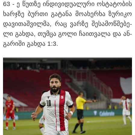
63 - ე წუთ­ზე ინ­დი­ვი­დუ­ა­ლუ­რი ოს­ტა­ტო­ბის
ხარ­ჯზე ბურ­თი გა­ტა­ნა მო­ა­ხერ­ხა ზუ­რი­კო
მნიშვნელოვანი ინფორმაცია
და­ვი­თაშ­ვილ­მა, რაც ვარ­ზე შე­სა­მოწ­მე­ბე­
ლი გახ­და, თუმ­ცა გოლი ჩა­ით­ვა­ლა და ან­
გა­რი­ში გახ­და 1:3.
11:13 / 05-08-2026
Hisense წარმოგიდგენთ გზავნილს "ინოვაციები
უკეთესი ცხოვრებისათვის" FIFA-ს 2026 წლის
მსოფლიო ჩემპიონატზე™
სამართალი