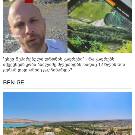
"გაცნობებთ, რომ მე და ადვოკატი
მარიამ დურგლიშვილი ამიერიდან
აღარ გავაგრძელებთ გიორგი
ჭიღლაძის ინტერესების დაცვას" -
ადვოკატი ლაშა კაპანაძე
განცხადებას ავრცელებს
მსოფლიო
"ესეც შეპირებული დრონის კადრები" - რა კადრებს
აქვეყნებს კობა ახალაძე მლეთიდან, სადაც 12 წლის წინ
გურამ დადიანიძე გაუჩინარდა?
BPN.GE