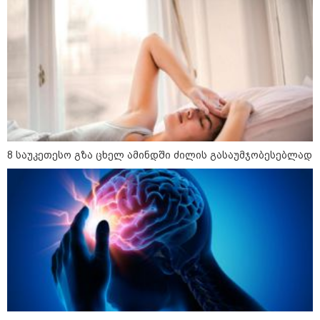
რუსულენოვან ბლოგერთან
ინტერვიუზე
13:00 / 10-08-2026
"გადახედეთ, რა მონაცემებია
ევროპული ქვეყნების რუსეთთან
სავაჭრო ურთიერთობების
თვალსაზრისით, მას შემდეგ,
რაც რუსეთ-უკრაინის ომი
გაჩაღდა" - კახა კალაძე
12:25 / 10-08-2026
"ანტირუსული რიტორიკით
8 საუკეთესო გზა ცხელ ამინდში ძილის გასაუმჯობესებლად
გამორჩეულ "ნაცაქტივისტებს“
წლების განმავლობაში
რუსეთიდან სარგებლის
მიღებაზე უარი არ უთქვამთ -
ყველაფერი 2022 წლის შემდეგ
შეიცვალა" - ნინო წილოსანი
კატეგორიის ყველა სიახლე