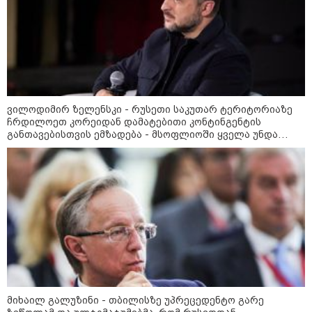
კუპატაძე
16:56 / 10-08-2026
Volvo 365 - ერთი წელი
ავტომობილის ფლობასთან
დაკავშირებული ძირითადი
ხარჯების გარეშე
ვილოდიმირ ზელენსკი - რუსეთი საკუთარ ტერიტორიაზე
ჩრდილოეთ კორეიდან დამატებითი კონტინგენტის
განთავებისთვის ემზადება - მსოფლიოში ყველა უნდა
კატეგორიის ყველა სიახლე
მიხვდეს, თუ რას ნიშნავს ეს
მიხაილ გალუზინი - თბილისზე უპრეცედენტო გარე