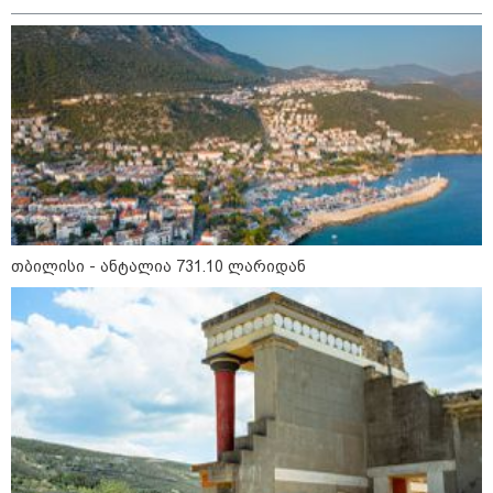
17:07 / 04-08-2026
"დინამოს“ ბაზაზე ვითარება
დაიძაბა – ქეცბაიასა და
ლორიას დაძაბული საუბრის
შემდეგ ყველა
გადაწყვეტილების
მოლოდინშია
09:39 / 04-08-2026
ბრძოლიდან რამდენიმე კვირის
შემდეგ, 34 წლის ასაკში UFC-ის
ბრაზილიელი მებრძოლი
გარდაიცვალა
თბილისი - ანტალია 731.10 ლარიდან
12:08 / 03-08-2026
რა შანსი აქვს ხვიჩა
კვარაცხელიას "ოქროს ბურთის"
მოგების? - L'Équipe-მა ის
ფავორიტად დაასახელა - ვის
ასახელებენ სხვა გამოცემები?