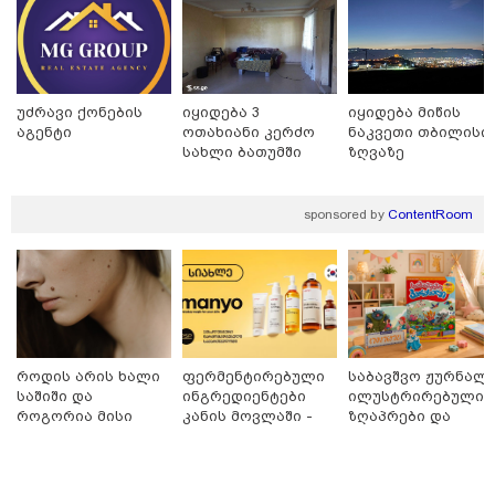
თბილისი - ჰერაკლიონი 1623.80
უძრავი ქონების
იყიდება 3
იყიდება მიწის
ლარიდან
აგენტი
ოთახიანი კერძო
ნაკვეთი თბილისი
სახლი ბათუმში
ზღვაზე
sponsored by
ContentRoom
თბილისი - ბუდაპეშტი 1132.00
ლარიდან
თბილისი - რომი 1594.70 ლარიდან
როდის არის ხალი
ფერმენტირებული
საბავშვო ჟურნალი
საშიში და
ინგრედიენტები
ილუსტრირებული
როგორია მისი
კანის მოვლაში -
ზღაპრები და
მოშორების
კორეული
მაგნიტური
მარტივი და
ინოვაციური
სათამაშო 9.90
უსაფრთხო გზები
ბრენდი Manyo
ლარად - "საბავშვ