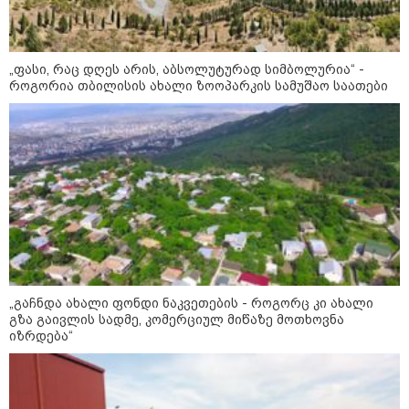
„ფასი, რაც დღეს არის, აბსოლუტურად სიმბოლურია“ -
როგორია თბილისის ახალი ზოოპარკის სამუშაო საათები
11:11 / 10-08-2026
ირანმა მოჯტაბა ხამენეის იშვიათი ვიდეო
გაავრცელა - რა ჩანს კადრებში
23:19 / 10-08-2026
კოლუმბიაში მიწისძვრის
შედეგად დაღუპულთა
რაოდენობა 80-ს აჭარბებს -
ქვეყანაში საგანგებო
მდგომარეობა გამოცხადდა
„გაჩნდა ახალი ფონდი ნაკვეთების - როგორც კი ახალი
გზა გაივლის სადმე, კომერციულ მიწაზე მოთხოვნა
იზრდება“
21:30 / 10-08-2026
ახალი სიცხის ტალღა ევროპაში
- რა პრობლემების წინაშე
დგებიან ევროპის ქვეყნები?