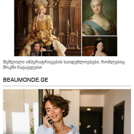
10:54 / 10-08-2026
ქურდობა თვითმფრინავის ბორტზე:
პოლიციამ ჩინეთის 2 მოქალაქე დააკავა -
რა ინფორმაციას ავრცელებს შსს
21:50 / 10-08-2026
გორში, მანქანა ქალს დაეჯახა -
შეშლილი იმპერატრიცების საიდუმლოებები, რომლებიც
რა დეტალები ხდება ცნობილი?
შოკში ჩაგაგდებთ
BEAUMONDE.GE
20:38 / 10-08-2026
გურამ დადიანიძის
გაუჩინარების საქმის
ფარგლებში შსს ტერიტორიის
ხელახალ შემოწმებას იწყებს -
შსს განცხადებას ავრცელებს