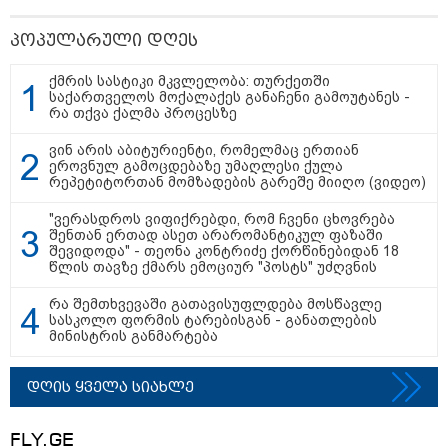
პოპულარული დღეს
ქმრის სასტიკი მკვლელობა: თურქეთში
საქართველოს მოქალაქეს განაჩენი გამოუტანეს -
რა თქვა ქალმა პროცესზე
ვინ არის აბიტურიენტი, რომელმაც ერთიან
12:10 / 10-08-2026
ეროვნულ გამოცდებაზე უმაღლესი ქულა
რეპეტიტორთან მომზადების გარეშე მიიღო (ვიდეო)
რონალდუსა და ჯორჯინას ქორწილის
მოლოდინში ასობით ადამიანი შეიკრიბა
"ვერასდროს ვიფიქრებდი, რომ ჩვენი ცხოვრება
შენთან ერთად ასეთ არარომანტიკულ ფაზაში
— თუმცა ტაძრიდან სრულიად სხვა
შევიდოდა" - თეონა კონტრიძე ქორწინებიდან 18
პატარძალი გამოვიდა
წლის თავზე ქმარს ემოციურ "პოსტს" უძღვნის
რა შემთხვევაში გათავისუფლდება მოსწავლე
სასკოლო ფორმის ტარებისგან - განათლების
13:25 / 10-08-2026
მინისტრის განმარტება
გოლის აღნიშვნისას
ფეხბურთელი გვირაბში
ჩავარდა - გოლი თამაშგარეს
დღის ყველა სიახლე
გამო გაუქმდა, ფეხბურთელმა კი
ტრავმა მიიღო (ვიდეო)
FLY.GE