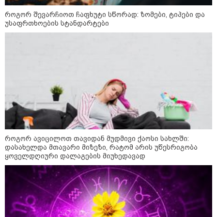
როგორ შევარჩიოთ ჩაფხუტი სწორად: ზომები, ტიპები და
უსაფრთხოების სტანდარტები
„ფასი, რაც დღეს არის,
აბსოლუტურად სიმბოლურია“ -
როგორია თბილისის ახალი
ზოოპარკის სამუშაო საათები
„გაჩნდა ახალი ფონდი ნაკვეთების
- როგორც კი ახალი გზა გაივლის
სადმე, კომერციულ მიწაზე
მოთხოვნა იზრდება“
როგორ ავიცილოთ თავიდან მუდმივი ქაოსი სახლში:
საფერავის შაქრიანობის ზღვარი
დასახელდა მთავარი მიზეზი, რატომ არის უწესრიგობა
მცირდება - რა იცვლება რთველის
ყოველდღიური დალაგების მიუხედავად
სუბსიდირების სქემაში