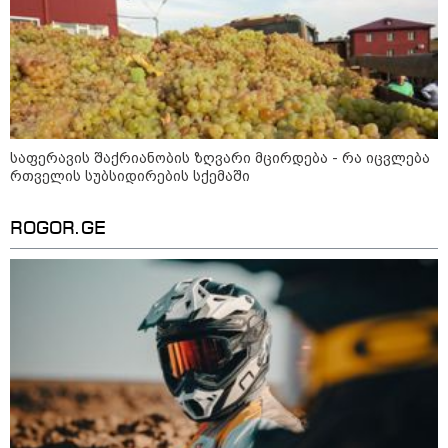
19:54 / 10-08-2026
"ომანთან რუსეთის
"ჩრდილოვანი ფლოტის“
ტანკერიდან ნავთობი იღვრება"
- Reuters
საფერავის შაქრიანობის ზღვარი მცირდება - რა იცვლება
რთველის სუბსიდირების სქემაში
19:10 / 10-08-2026
ROGOR.GE
კოლუმბიაში მიწისძვრას
მსხვერპლი მოჰყვა -
განახლებული ცნობები სტიქიის
ეპიცენტრიდან
კატეგორიის ყველა სიახლე