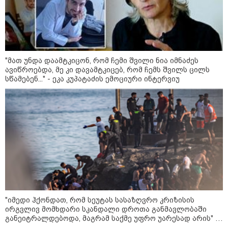
განტვირთვისა და ახლობელ ადამიანებთან
ურთიერთობისთვის.
"მათ უნდა დაამტკიცონ, რომ ჩემი შვილი ნია იმნაძეს
ავიწროებდა, მე კი დავამტკიცებ, რომ ჩემს შვილს ცილს
სწამებენ..." - ეკა კუპატაძის ემოციური ინტერვიუ
როგორ შევარჩიოთ ჩაფხუტი
სწორად: ზომები, ტიპები და
უსაფრთხოების სტანდარტები
როგორ ავიცილოთ თავიდან
მუდმივი ქაოსი სახლში:
დასახელდა მთავარი მიზეზი,
რატომ არის უწესრიგობა
ყოველდღიური დალაგების
მიუხედავად
"იმედი ჰქონდათ, რომ სეუტას სასაზღვრო კრიზისის
ამ ზოდიაქოს ნიშნების ცხოვრება
ძალიან მალე 180 გრადუსით
ირგვლივ მომხდარი სკანდალი დროთა განმავლობაში
შეტრიალდება
განეიტრალდებოდა, მაგრამ საქმე უფრო უარესად არის" -
რა წერს The Daily Telegraph