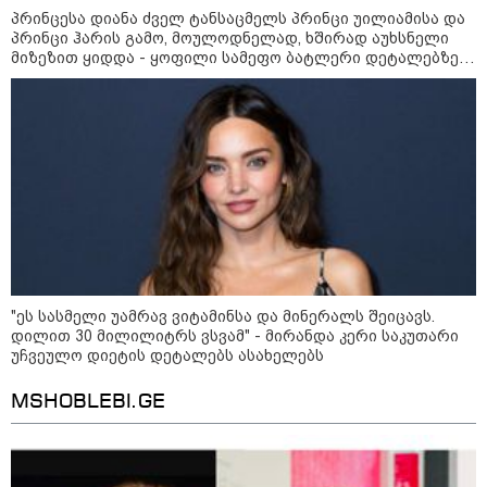
სიკვდილი - ისეთი ხმა აქვს,
თითქოს ეხვეწება, ცუდად არის"
პრინცესა დიანა ძველ ტანსაცმელს პრინცი უილიამისა და
- 12 წლის წინ გაუჩინარებული
პრინცი ჰარის გამო, მოულოდნელად, ხშირად აუხსნელი
ბიჭის დედა გავრცელებულ
მიზეზით ყიდდა - ყოფილი სამეფო ბატლერი დეტალებზე
ვიდეოზე პირველ კომენტარს
საკუთარ წიგნში საუბრობს
აკეთებს
კატეგორიის ყველა სიახლე
პაატა ზაქარეიშვილის მწვავე
პასუხი გიორგი ბარამიძის
სკანდალურ განცხადებაზე -
"ეს სასმელი უამრავ ვიტამინსა და მინერალს შეიცავს.
"ყველაფერი დეტალურად ვიცი...
დილით 30 მილილიტრს ვსვამ" - მირანდა კერი საკუთარი
კამანში მოკლული ქართველები მე
უჩვეულო დიეტის დეტალებს ასახელებს
გადმოვასვენე... ბარამიძე კი
ტყუის"
MSHOBLEBI.GE
აგვისტოს ომში, გორში
საბრძოლო ნათლობა მიღებული
რუსული „ისკანდერი“ დღეს კიევის
მთავარ კოშმარად იქცა