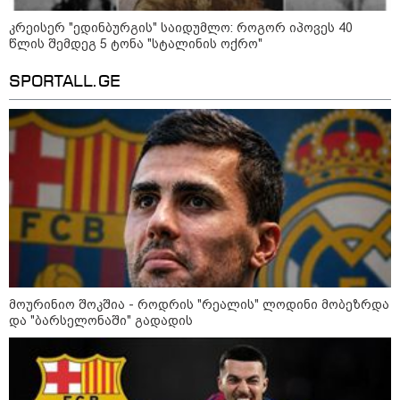
დადგომამდე
კრეისერ "ედინბურგის" საიდუმლო: როგორ იპოვეს 40
წლის შემდეგ 5 ტონა "სტალინის ოქრო"
SPORTALL.GE
ფული ამ ზოდიაქოს ნიშნების
ხელში აღმოჩნდება: ვინ
გამდიდრდება?
როგორ ჩავიცვათ 40 წლის
შემდეგ: მილიონერების
სტილისტის 8 ოქროს წესი და
აუცილებელი სამოსი
მოურინიო შოკშია - როდრის "რეალის" ლოდინი მობეზრდა
და "ბარსელონაში" გადადის
მსოფლიო