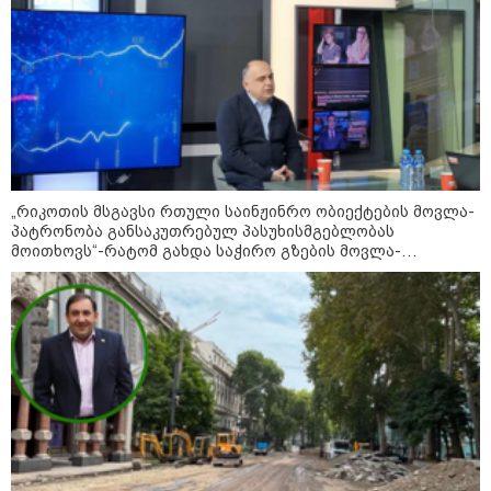
„რიკოთის მსგავსი რთული საინჟინრო ობიექტების მოვლა-
პატრონობა განსაკუთრებულ პასუხისმგებლობას
მოითხოვს“-რატომ გახდა საჭირო გზების მოვლა-
პატრონობისთვის სახელმწიფო კომპანიის შექმნა
13:24 / 07-08-2026
"საქართველოსთვის თქვენზე ნაკლები
მებრძოლის დედა ვატირე!" - რას ამბობს
გიორგი ბარამიძე პროკურატურის
განცხადების შემდეგ
19:05 / 07-08-2026