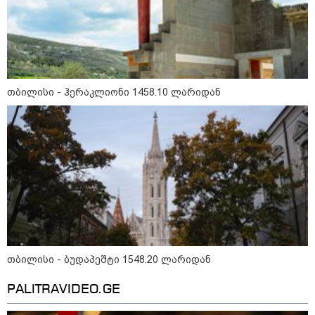
12:20 / 04-08-2026
"როცა კანონიკიდან
გამომდინარე, მართებულად
მიგვაჩნია, რომ ადამიანის
გასვენება ტაძრიდან არ მოხდეს,
ეს მგლოვიარეს ისეთი
სიყვარულითა უნდა ავუხსნათ,
თბილისი - ჰერაკლიონი 1458.10 ლარიდან
რომ შფოთვა არ დაიბადოს" -
დედა სიდონია
კატეგორიის ყველა სიახლე
მკითხველის რჩევით
თბილისი - ბუდაპეშტი 1548.20 ლარიდან
PALITRAVIDEO.GE