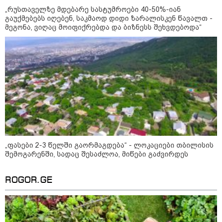
"2008 წელს საქართველო
„რუსთაველზე მდებარე სასტუმროები 40-50%-იან
გადავარჩინეთ - აი, 2012 წლის
"გამარჯვება" ვინც იზეიმეთ,
გაუქმებებს იღებენ, საკმაოდ დიდი ზარალისკენ წავალთ -
სწორედ ეგ იყო ქართული
მეგონა, ვიღაც მოიფიქრებდა და ბიზნესს შეხვდებოდა“
ისტორიული კატასტროფა და
რაც რუსმა ჯარით ვერ აიღო,
შიდა ღალატით გაინაღდა" -
მიხეილ სააკაშვილი
14:20 / 07-08-2026
"ჩემი აზრით, ენამ გაუსწრო
აზრს და არ არის ეს კარგი,
თუმცა თუ რაიმეში არ მეპარება
ეჭვი, გიორგი ბარამიძის
პატრიოტიზმია" - ნიკა გვარამია
13:42 / 07-08-2026
„ფასები 2-3 წელში გაორმაგდება“ - ლოკაციები თბილისის
"საქართველო მშვიდი ქვეყანაა,
შემოგარენში, სადაც შესაძლოა, მიწები გაძვირდეს
სტუმართმოყვარე ხალხი ვართ
და ყველას შეუძლია ჩამოვიდეს,
არავინ შეზღუდული არაა" - კახა
კალაძე
ROGOR.GE
13:27 / 07-08-2026
"სტუმართმოყვარე ხალხი ვართ