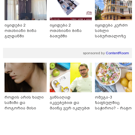
იყიდება 2
იყიდება 2
იყიდება კერძო
თბილისი - ანტალია 1085.80
ოთახიანი ბინა
ოთახიანი ბინა
სახლი
ლარიდან
გლდანში
ბათუმში
საბურთალოზე
sponsored by
ContentRoom
თბილისი - ჰერაკლიონი 1458.10
ლარიდან
თბილისი - ბუდაპეშტი 1548.20
როდის არის ხალი
ჯანსაღად
ომეგა-3
ლარიდან
საშიში და
იკვებებით და
ზაფხულშიც
როგორია მისი
მაინც ვერ იკლებთ
საჭიროა? - რატომ
მოშორების
წონაში? - ლაშა
არ უნდა ვთქვათ
მარტივი და
უჩავა მთავარ
უარი თევზზე ცხელ
უსაფრთხო გზები
მიზეზებზე
დღეებში
საუბრობს
თბილისი - რომი 1535.50 ლარიდან