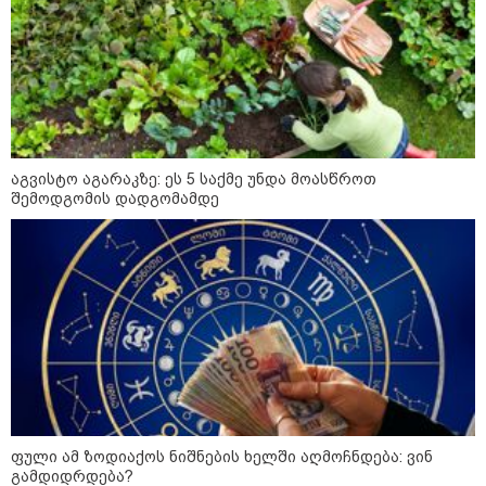
- რუსს, ყაზახს, უკრაინელს,
შვეიცარიელს, იტალიელს,
ამერიკელს, შეუძლია
ჩამოვიდეს, დახარჯოს ფული...
არავინ შეზღუდული არაა" -
კალაძე
კატეგორიის ყველა სიახლე
აგვისტო აგარაკზე: ეს 5 საქმე უნდა მოასწროთ
შემოდგომის დადგომამდე
„რიკოთის მსგავსი რთული
საინჟინრო ობიექტების მოვლა-
პატრონობა განსაკუთრებულ
პასუხისმგებლობას მოითხოვს“-
რატომ გახდა საჭირო გზების
მოვლა-პატრონობისთვის
სახელმწიფო კომპანიის შექმნა
„რუსთაველზე მდებარე
სასტუმროები 40-50%-იან
გაუქმებებს იღებენ, საკმაოდ დიდი
ფული ამ ზოდიაქოს ნიშნების ხელში აღმოჩნდება: ვინ
ზარალისკენ წავალთ - მეგონა,
გამდიდრდება?
ვიღაც მოიფიქრებდა და ბიზნესს