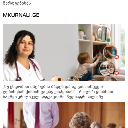
22:45 / 07-08-2026
წარდგენისას
14 წლის მოზარდმა საკუთარი
პაპა და ბებია მოკლა, შემდეგ კი
MKURNALI.GE
სკოლაში ცეცხლი გახსნა - რა
დეტალები ხდება ცნობილი
ბანგკოკში მომხდარი
ტრაგედიიდან
13:24 / 07-08-2026
ევროპაში საწვავის ფასები
მკვეთრად შეიცვალა - რომელ
ქვეყნებშია ბენზინი ყველაზე
ძვირი და ყველაზე იაფი
09:05 / 07-08-2026
„ნუ ენდობით მწერების ბადეს და ნუ გამოიწვევთ
მკვლელობა პირდაპირ ეთერში:
ღებინებას ქიმიის გადაყლაპვისას“ - როგორ ვიხსნათ
ცნობილ "ტიკტოკერს" ლაივის
ბავშვი კრიტიკულ სიტუაციაში, პედიატრ სალომე
დროს ესროლეს, ის ადგილზე
ახვლედიანის რჩევები
გარდაიცვალა - რას ამბობს
მომხდარზე მექსიკის პოლიცია
23:15 / 06-08-2026