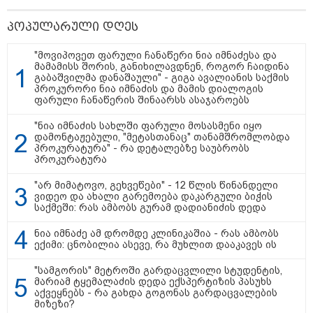
პოპულარული დღეს
"მოვიპოვეთ ფარული ჩანაწერი ნია იმნაძესა და
მამამისს შორის, განიხილავდნენ, როგორ ჩაიდინა
გაბაშვილმა დანაშაული" - გიგა ავალიანის საქმის
პროკურორი ნია იმნაძის და მამის დიალოგის
ფარული ჩანაწერის შინაარსს ასაჯაროებს
"ნია იმნაძის სახლში ფარული მოსასმენი იყო
დამონტაჟებული, "მეტასთანაც" თანამშრომლობდა
პროკურატურა" - რა დეტალებზე საუბრობს
პროკურატურა
"არ მიმატოვო, გეხვეწები" - 12 წლის წინანდელი
15:42 / 07-08-2026
ვიდეო და ახალი გარემოება დაკარგული ბიჭის
საქმეში: რას ამბობს გურამ დადიანიძის დედა
"საიდან იცის, მან სინამდვილეში რა
ხდებოდა... აფხაზეთის ომში თუ არ
ნია იმნაძე ამ დრომდე კლინიკაშია - რას ამბობს
ვცდები სამჯერ არის ნამყოფი, არც
ექიმი: ცნობილია ასევე, რა მუხლით დააკავეს ის
ერთხელ 10 დღეს არ ცდებოდა" - გია
"სამგორის" მეტროში გარდაცვლილი სტუდენტის,
ყარყარაშვილი გიორგი ბარამიძის
მარიამ ტყემალაძის დედა ექსპერტიზის პასუხს
განცხადებაზე
აქვეყნებს - რა გახდა გოგონას გარდაცვალების
მიზეზი?