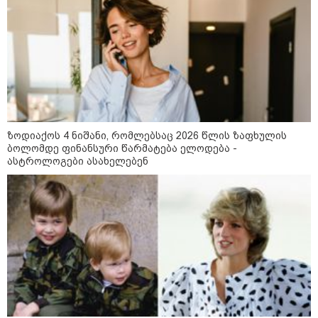
თბილისის მერია ინფორმაციას
ავრცელებს
21:30 / 07-08-2026
თბილისში, ლოზუნგით
„გვახსოვს გმირები, გვახსოვს
მტერი” მსვლელობა
მიმდინარეობს
ზოდიაქოს 4 ნიშანი, რომლებსაც 2026 წლის ზაფხულის
ბოლომდე ფინანსური წარმატება ელოდება -
ასტროლოგები ასახელებენ
20:58 / 07-08-2026
"იპოვონ ერთი გოგონა, ვისაც
გიგა სექსუალურად ავიწროებდა
- თუ გამოჩნდება ასეთი
გოგონა, 10 000 ლარს
ოფიციალურად, სახალხოდ
გადავცემ" - გიგა ავალიანის
დედა განცხადებას ავრცელებს
18:21 / 07-08-2026
"ვიდეოს ნახვა ჩემთვის იყო