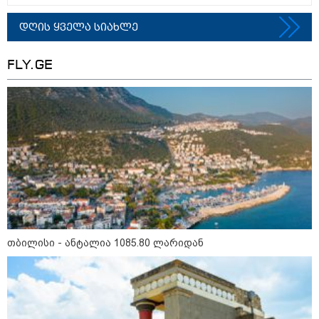
10:58 / 06-08-2026
დღის ყველა სიახლე
"დადგება დრო და თქვენი
დღევანდელი "პოსტაობა"
საკუთარ თავთან
FLY.GE
შეგარცხვენთ... თქვენი
შეცდომა არის დანაშაულის
ტოლფასი" - ეკა კუპატაძე ნანუკა
ჟორჟოლიანს
09:33 / 05-08-2026
"მამის მიერ ცოტნესთვის
დატოვებულ სახლში
თვითნებურად ცხოვრობს
ადამიანი, რომელიც ზვიადის
ანდერძში ერთი სიტყვითაც კი
არ არის მოხსენიებული" - ანა
ჯაბაური
09:32 / 05-08-2026
"4 დღე უწყლოდ და უპუროდ
თბილისი - ანტალია 1085.80 ლარიდან
გაატარეს, მათ სიცოცხლე
დავუბრუნეთ" - ქართველი
მეზღვაური წერს, რომ 36
მიგრანტი, მათ შორის, ორსული
გოგონა გადაარჩინა