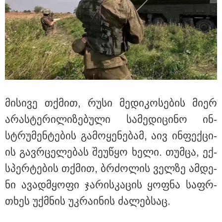
19:33 / 07-08-2026
"მოვიპოვეთ ფარული ჩანაწერი ნია იმნაძესა და
მამამისს შორის, განიხილავდნენ, როგორ ჩაიდინა
გაბაშვილმა დანაშაული" - გიგა ავალიანის საქმის
პროკურორი ნია იმნაძის და მამის დიალოგის
ფარული ჩანაწერის შინაარსს ასაჯაროებს
მი­სი­ვე თქმით, რუსი მე­დი­კო­სე­ბის მიერ
არას­ტე­რი­ლი­ზე­ბუ­ლი სა­მე­დი­ცი­ნო ინ­
სტრუ­მენ­ტე­ბის გა­მო­ყე­ნე­ბამ, აივ ინ­ფექ­ცი­
ის გავ­რცე­ლე­ბას შე­უ­წყო ხელი. თუმ­ცა, ექ­
სპერ­ტე­ბის თქმით, ბრძო­ლის ველ­ზე ამ­დე­
ნი ავად­მყო­ფი ჯა­რის­კა­ცის ყოფ­ნა საფრ­
თხეს უქ­მნის უკ­რა­ი­ნის ძა­ლებ­საც.
18:21 / 07-08-2026