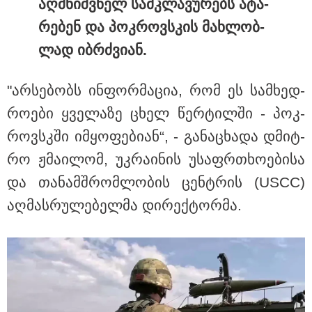
აღმნიშ­ვნელ სამ­კლა­ვუ­რებს ატა­
რე­ბენ და პოკ­როვ­სკის მახ­ლობ­
სასკოლო ფორმების ჩინეთიდან
ლად იბ­რძვი­ან.
საქართველოში მოწოდება სამ
ეტაპად მოხდება - დეტალები
"არ­სე­ბობს ინ­ფორ­მა­ცია, რომ ეს სამ­ხედ­
რო­ე­ბი ყვე­ლა­ზე ცხელ წერ­ტილ­ში - პოკ­
როვ­სკში იმ­ყო­ფე­ბი­ან“, - გა­ნა­ცხა­და დმიტ­
რო ჟმა­ი­ლომ, უკ­რა­ი­ნის უსაფრ­თხო­ე­ბი­სა
და თა­ნამ­შრომ­ლო­ბის ცენ­ტრის (USCC)
აღ­მას­რუ­ლე­ბელ­მა დი­რექ­ტორ­მა.