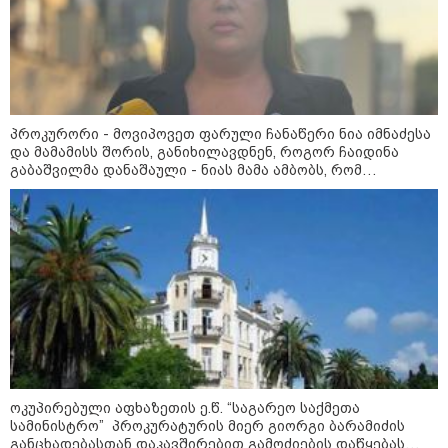
11:40 / 07-08-2026
პროკურორი - მოვიპოვეთ ფარული ჩანაწერი ნია იმნაძესა
"დაკავებულია 3 პირი, რომლებიც
და მამამისს შორის, განიხილავდნენ, როგორ ჩაიდინა
გაბაშვილმა დანაშაული - ნიას მამა ამბობს, რომ
სისტემატურად ამზადებდნენ ცნობილი
არასწორად მოიქცა, თუმცა მამას ეუბნება, რომ
ბრენდების ფალსიფიცირებულ ვისკისა და
სხვანაირად ვერ მოიქცეოდა, თანამედროვე ეპოქაში
სხვა ალკოჰოლურ სასმელებს" -
სხვანაირად ხდება
საგამოძიებო სამსახური
19:33 / 07-08-2026
"მოვიპოვეთ ფარული ჩანაწერი
ნია იმნაძესა და მამამისს
შორის, განიხილავდნენ,
როგორ ჩაიდინა გაბაშვილმა
დანაშაული" - გიგა ავალიანის
საქმის პროკურორი ნია იმნაძის
ოკუპირებული აფხაზეთის ე.წ. “საგარეო საქმეთა
და მამის დიალოგის შინაარს
სამინისტრო” პროკურატურის მიერ გიორგი ბარამიძის
ასაჯაროებს
განცხადებასთან დაკავშირებით გამოძიების დაწყებას