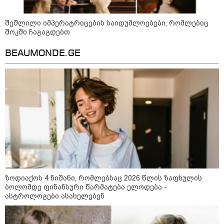
შეშლილი იმპერატრიცების საიდუმლოებები, რომლებიც
შოკში ჩაგაგდებთ
BEAUMONDE.GE
09:00 / 07-08-2026
18 წელი აგვისტოს ომიდან - ტრაგიკული
მოვლენების ქრონოლოგია, რომელიც
შესაძლოა, აღარ გვახსოვს
ზოდიაქოს 4 ნიშანი, რომლებსაც 2026 წლის ზაფხულის
ბოლომდე ფინანსური წარმატება ელოდება -
ასტროლოგები ასახელებენ
18:21 / 07-08-2026
"ვიდეოს ნახვა ჩემთვის იყო
სიკვდილი - ისეთი ხმა აქვს,
თითქოს ეხვეწება, ცუდად არის"