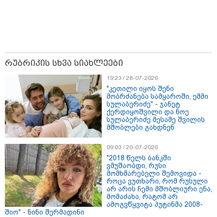
რუბრიკის სხვა სიახლეები
მნიშვნელოვანი ინფორმაცია
19:23 / 28-07-2026
"კეთილი იყოს შენი
მობრძანება სამყაროში, ემმი
სულაბერიძე" - ჯანეტ
ქერდიყოშვილი და ნოე
სულაბერიძე მესამე შვილის
მშობლები გახდნენ
09:03 / 20-07-2026
"2018 წელს ბანკში
ვმუშაობდი, რუსი
მომხმარებელი შემოვიდა -
როცა ვუთხარი, რომ რუსული
არ არის ჩემი მშობლიური ენა,
11:13 / 05-08-2026
მომაძახა, რატომ არ
Hisense წარმოგიდგენთ გზავნილს "ინოვაციები
ამოგვწყვიტა პუტინმა 2008-
უკეთესი ცხოვრებისათვის" FIFA-ს 2026 წლის
შიო" - ნინი შერმადინი
მსოფლიო ჩემპიონატზე™