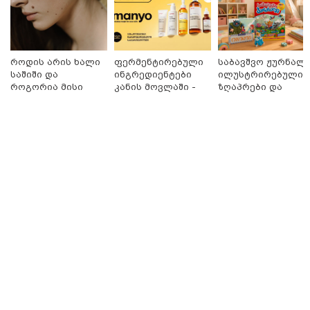
თბილისი - ანტალია 830.20
ლარიდან
როდის არის ხალი
ფერმენტირებული
საბავშვო ჟურნალი
საშიში და
ინგრედიენტები
ილუსტრირებული
როგორია მისი
კანის მოვლაში -
ზღაპრები და
მოშორების
კორეული
მაგნიტური
მარტივი და
ინოვაციური
სათამაშო 9.90
თბილისი - ჰერაკლიონი 1835.90
უსაფრთხო გზები
ბრენდი Manyo
ლარად - "საბავშვ
ლარიდან
საქართველოშია
კარუსელში"
ზღაპრების სერია
დაიწყო
თბილისი - ბუდაპეშტი 1609.70
ლარიდან
თბილისი - რომი 1032.90 ლარიდან