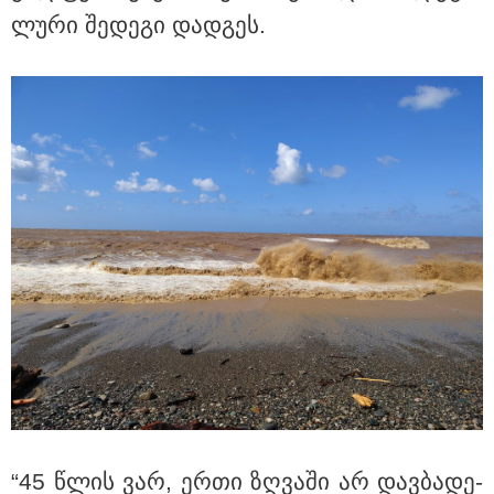
ლუ­რი შე­დე­გი დად­გეს.
სასკოლო ფორმების ჩინეთიდან
საქართველოში მოწოდება სამ
ეტაპად მოხდება - დეტალები
“45 წლის ვარ, ერთი ზღვა­ში არ დავ­ბა­დე­