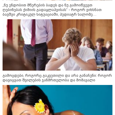
მკვეთრად შეიცვალა - რომელ
„ნუ ენდობით მწერების ბადეს და ნუ გამოიწვევთ
ქვეყნებშია ბენზინი ყველაზე
ღებინებას ქიმიის გადაყლაპვისას“ - როგორ ვიხსნათ
ძვირი და ყველაზე იაფი
ბავშვი კრიტიკულ სიტუაციაში, პედიატრ სალომე
ახვლედიანის რჩევები
09:05 / 07-08-2026
მკვლელობა პირდაპირ ეთერში:
ცნობილ "ტიკტოკერს" ლაივის
დროს ესროლეს, ის ადგილზე
გარდაიცვალა - რას ამბობს
მომხდარზე მექსიკის პოლიცია
23:15 / 06-08-2026
“არ მინდა, ბაიდენივით
გამოცდები, როგორც გაკვეთილი და არა განაჩენი: როგორ
სცენიდან გადავარდეს“ -
დავიცვათ შვილების ჯანმრთელობა და მომავალი
დონალდ ტრამპის სიტყვით
გამოსვლისას დამსწრეები
სახალისო შემთხვევის მოწმენი
გახდნენ
10:52 / 06-08-2026
ვაშინგტონს რაკეტების
დეფიციტი აქვს? - მედიის