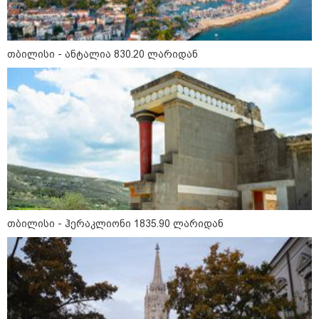
"დადგება დრო და თქვენი
დღევანდელი "პოსტაობა"
საკუთარ თავთან
შეგარცხვენთ... თქვენი
თბილისი - ანტალია 830.20 ლარიდან
შეცდომა არის დანაშაულის
ტოლფასი" - ეკა კუპატაძე ნანუკა
ჟორჟოლიანს
09:33 / 05-08-2026
"მამის მიერ ცოტნესთვის
დატოვებულ სახლში
თვითნებურად ცხოვრობს
ადამიანი, რომელიც ზვიადის
ანდერძში ერთი სიტყვითაც კი
არ არის მოხსენიებული" - ანა
ჯაბაური
09:32 / 05-08-2026
"4 დღე უწყლოდ და უპუროდ
თბილისი - ჰერაკლიონი 1835.90 ლარიდან
გაატარეს, მათ სიცოცხლე
დავუბრუნეთ" - ქართველი
მეზღვაური წერს, რომ 36
მიგრანტი, მათ შორის, ორსული
გოგონა გადაარჩინა
12:20 / 04-08-2026