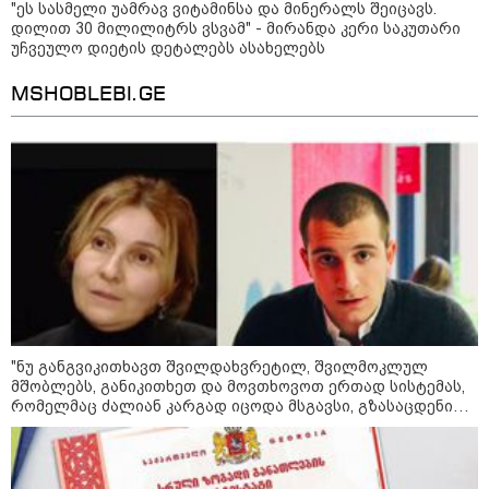
მაშველებმა გარდაცვლილი
"ეს სასმელი უამრავ ვიტამინსა და მინერალს შეიცავს.
იპოვეს
დილით 30 მილილიტრს ვსვამ" - მირანდა კერი საკუთარი
უჩვეულო დიეტის დეტალებს ასახელებს
კატეგორიის ყველა სიახლე
MSHOBLEBI.GE
პაატა ზაქარეიშვილის მწვავე
პასუხი გიორგი ბარამიძის
სკანდალურ განცხადებაზე -
"ყველაფერი დეტალურად ვიცი...
კამანში მოკლული ქართველები მე
გადმოვასვენე... ბარამიძე კი
ტყუის"
"ნუ განგვიკითხავთ შვილდახვრეტილ, შვილმოკლულ
აგვისტოს ომში, გორში
მშობლებს, განიკითხეთ და მოვთხოვოთ ერთად სისტემას,
საბრძოლო ნათლობა მიღებული
რომელმაც ძალიან კარგად იცოდა მსგავსი, გზასაცდენილი
რუსული „ისკანდერი“ დღეს კიევის
ახალგაზრდების არსებობა და არაფერი გააკეთა მათ
მთავარ კოშმარად იქცა
სწორ გზაზე დასაყენებლად…" - იზა ომაძე