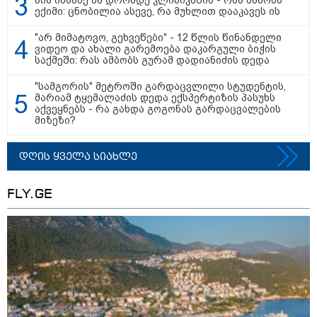
ნია იმნაძე ამ დრომდე კლინიკაშია - რას ამბობს
ექიმი: ცნობილია ასევე, რა მუხლით დააკავეს ის
"არ მიმატოვო, გეხვეწები" - 12 წლის წინანდელი
ვიდეო და ახალი გარემოება დაკარგული ბიჭის
საქმეში: რას ამბობს გურამ დადიანიძის დედა
"სამგორის" მეტროში გარდაცვლილი სტუდენტის,
მარიამ ტყემალაძის დედა ექსპერტიზის პასუხს
აქვეყნებს - რა გახდა გოგონას გარდაცვალების
მიზეზი?
დღის ყველა სიახლე
15:42 / 07-08-2026
"საიდან იცის, მან სინამდვილეში რა
FLY.GE
ხდებოდა... აფხაზეთის ომში თუ არ
ვცდები სამჯერ არის ნამყოფი, არც
ერთხელ 10 დღეს არ ცდებოდა" - გია
ყარყარაშვილი გიორგი ბარამიძის
განცხადებაზე
10:58 / 06-08-2026