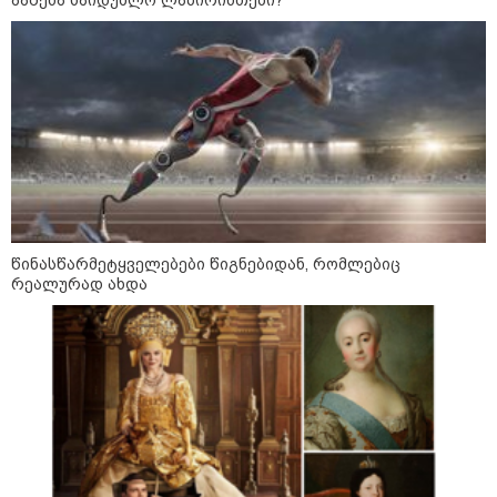
დაწყებას ეხმაურება
გიგა ავალიანის საქმეზე
დაკავებულ არასრულწლოვნებს,
ნია იმნაძესა და ანასტასია
ბერუაშვილს აღკვეთის
ღონისძიების სახით პატიმრობა
შეეფარდათ
ელენე ხოშტარია - 7 აგვისტოს
რუსული რეგულარული არმია უკვე
საქართველოს ტერიტორიაზე იყო,
გვქონდა მსხვერპლი - ვერც
რუსები და ვერც ქართველი
წინასწარმეტყველებები წიგნებიდან, რომლებიც
რუსები ისტორიას ვერ გადაწერენ
რეალურად ახდა
საზოგადოება