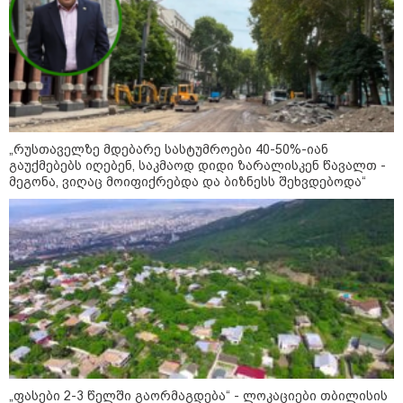
„რუსთაველზე მდებარე სასტუმროები 40-50%-იან
გაუქმებებს იღებენ, საკმაოდ დიდი ზარალისკენ წავალთ -
მეგონა, ვიღაც მოიფიქრებდა და ბიზნესს შეხვდებოდა“
13:24 / 07-08-2026
"საქართველოსთვის თქვენზე ნაკლები
მებრძოლის დედა ვატირე!" - რას ამბობს
გიორგი ბარამიძე პროკურატურის
განცხადების შემდეგ
19:05 / 07-08-2026
"2008 წელს საქართველო
გადავარჩინეთ - აი, 2012 წლის
„ფასები 2-3 წელში გაორმაგდება“ - ლოკაციები თბილისის