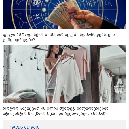
ამერიკელს, შეუძლია
ჩამოვიდეს, დახარჯოს ფული...
არავინ შეზღუდული არაა" -
კალაძე
კატეგორიის ყველა სიახლე
ფული ამ ზოდიაქოს ნიშნების ხელში აღმოჩნდება: ვინ
გამდიდრდება?
„რიკოთის მსგავსი რთული
საინჟინრო ობიექტების მოვლა-
პატრონობა განსაკუთრებულ
პასუხისმგებლობას მოითხოვს“-
რატომ გახდა საჭირო გზების
მოვლა-პატრონობისთვის
სახელმწიფო კომპანიის შექმნა
„რუსთაველზე მდებარე
სასტუმროები 40-50%-იან
როგორ ჩავიცვათ 40 წლის შემდეგ: მილიონერების
გაუქმებებს იღებენ, საკმაოდ დიდი
სტილისტის 8 ოქროს წესი და აუცილებელი სამოსი
ზარალისკენ წავალთ - მეგონა,
ვიღაც მოიფიქრებდა და ბიზნესს
შეხვდებოდა“
დღის ვიდეო