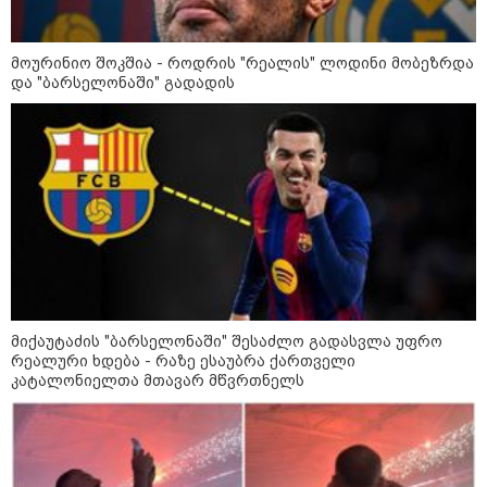
მოურინიო შოკშია - როდრის "რეალის" ლოდინი მობეზრდა
ფული ამ ზოდიაქოს ნიშნების
და "ბარსელონაში" გადადის
ხელში აღმოჩნდება: ვინ
გამდიდრდება?
როგორ ჩავიცვათ 40 წლის
შემდეგ: მილიონერების
სტილისტის 8 ოქროს წესი და
აუცილებელი სამოსი
მიქაუტაძის "ბარსელონაში" შესაძლო გადასვლა უფრო
რეალური ხდება - რაზე ესაუბრა ქართველი
კატალონიელთა მთავარ მწვრთნელს
მსოფლიო