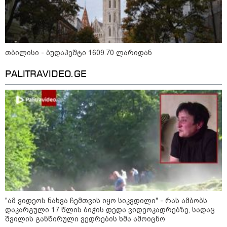
"როცა კანონიკიდან
გამომდინარე, მართებულად
მიგვაჩნია, რომ ადამიანის
გასვენება ტაძრიდან არ მოხდეს,
ეს მგლოვიარეს ისეთი
სიყვარულითა უნდა ავუხსნათ,
თბილისი - ბუდაპეშტი 1609.70 ლარიდან
რომ შფოთვა არ დაიბადოს" -
დედა სიდონია
კატეგორიის ყველა სიახლე
PALITRAVIDEO.GE
მკითხველის რჩევით
"ამ ვიდეოს ნახვა ჩემთვის იყო სიკვდილი" - რას ამბობს
დაკარგული 17 წლის ბიჭის დედა ვიდეოკადრებზე, სადაც
შვილის განწირული ვედრების ხმა ამოიცნო