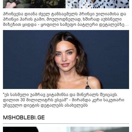
ირაკლი მელაშვილი - როგორც კი
ოპოზიციამ რეგიონებში გასვლა
პრინცესა დიანა ძველ ტანსაცმელს პრინცი უილიამისა და
დაიწყო, „ოცნებამ“ რეგიონებზე
პრინცი ჰარის გამო, მოულოდნელად, ხშირად აუხსნელი
გადაიტანა სიმძიმის ცენტრი,
მიზეზით ყიდდა - ყოფილი სამეფო ბატლერი დეტალებზე
მდინარაძეს პოლიტიკური ფუნქცია
საკუთარ წიგნში საუბრობს
ექნება: არჩევნებისთვის
მოამზადოს საქართველო - მათი
გია ჯაფარიძე - კობახიძის
ამოცანაა, მაქსიმალური
წერილი რუსულად რომ
უზრუნველყოფა ოპოზიციის
თარგმნოთ, პუტინის სიტყვებს
დასაქსაქსად
მიიღებთ - რაც შეეხება
ენერგეტიკული სისტემის
პრობლემას, ნამდვილად ვაპირებ
მოვიმარაგო არა მხოლოდ
სანთლები, არამედ აღვადგინო
ხაზის ტელეფონიც
საზოგადოება
"ეს სასმელი უამრავ ვიტამინსა და მინერალს შეიცავს.
დილით 30 მილილიტრს ვსვამ" - მირანდა კერი საკუთარი
უჩვეულო დიეტის დეტალებს ასახელებს
MSHOBLEBI.GE