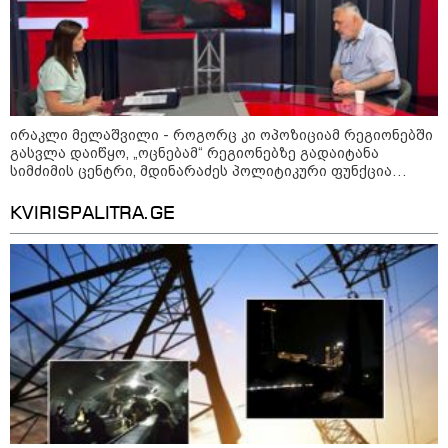
აფრიკის ქვეყნები ამერიკულ
დოლარზე უარს ამბობენ
ირაკლი მელაშვილი - როგორც კი ოპოზიციამ რეგიონებში
გასვლა დაიწყო, „ოცნებამ“ რეგიონებზე გადაიტანა
სიმძიმის ცენტრი, მდინარაძეს პოლიტიკური ფუნქცია
ექნება: არჩევნებისთვის მოამზადოს საქართველო - მათი
ამოცანაა, მაქსიმალური უზრუნველყოფა ოპოზიციის
KVIRISPALITRA.GE
დასაქსაქსად
პოლიტიკა