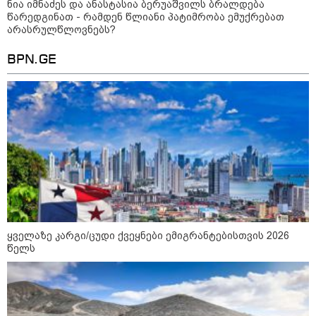
ნია იმნაძეს და ანასტასია ბერუაშვილს ბრალდება
15:54 / 06-08-2026
წარედგინათ - რამდენ წლიანი პატიმრობა ემუქრებათ
"ბრალი არის აბურდული -
არასრულწლოვნებს?
სამწუხაროა, რომ სრულიად
უდანაშაულო ბავშვის ცხოვრება
BPN.GE
დაანგრიეს"- გიგა ავალიანის
საქმეზე დაკავებული ანასტასია
ბერუაშვილის ადვოკატი
კატეგორიის ყველა სიახლე
მკითხველის რჩევით
ყველაზე კარგი/ცუდი ქვეყნები ემიგრანტებისთვის 2026
წელს