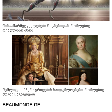
დონალდ ტრამპის სიტყვით
გამოსვლისას დამსწრეები
სახალისო შემთხვევის მოწმენი
გახდნენ
წინასწარმეტყველებები წიგნებიდან, რომლებიც
23:45 / 05-08-2026
რეალურად ახდა
ტრაგედია შოტლანდიაში - 35
წლის მამას 9 წლის
ქალიშვილის მკვლელობაში
ედება ბრალი
14:08 / 05-08-2026
ლაიფციგის აეროპორტში
უკრაინულ თვითმფრინავთან
ახლოს ასაფეთქებელი
მოწყობილობით აღჭურვილი
დრონი აღმოაჩინეს - რას წერს
მედია
შეშლილი იმპერატრიცების საიდუმლოებები, რომლებიც
შოკში ჩაგაგდებთ
13:22 / 05-08-2026
საფრანგეთის სოფელში ტყის
BEAUMONDE.GE
ხანძრის შემდეგ მეორე