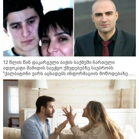
12 წლის წინ დაკარგული ბიჭის საქმეში ჩართული
ადვოკატი მამიდის საეჭვო ქმედებებზე საუბრობს:
"ქალბატონი უარს აცხადებს ინფორმაციის მოწოდებაზე...
21:03 / 05-08-2026
წლობით მიმდინარეობდა საქმის ჩაფარცხვის ოპერაცია"
რამ გამოიწვია საქართველოს
ელექტროენერგეტიკული სისტემის სრული
გათიშვა - რას ამბობს სემეკ-ის წევრი
23:14 / 06-08-2026
სამოქალაქო საზოგადოების
წარმომადგენლები 2008 წლის
რუსეთ-საქართველოს აგვისტოს
ომის 18 წლისთავთან