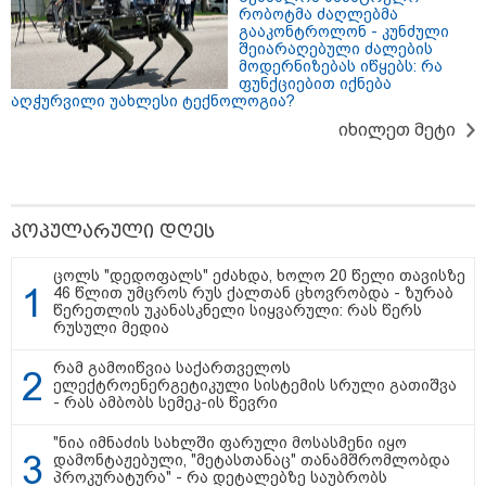
რობოტმა ძაღლებმა
"საჩუქარი" და ჩაშლილი
გააკონტროლონ - კუნძული
წვეულება: ახალი დეტალები
შეიარაღებული ძალების
მოდერნიზებას იწყებს: რა
12:56 / 06-08-2026
ფუნქციებით იქნება
70 წელზე მეტი ხნის შემდეგ
აღჭურვილი უახლესი ტექნოლოგია?
პირველად, ყაზახეთში ვეფხვი
ველურ ბუნებაში გაუშვეს -
იხილეთ მეტი
ქვეყნდება კადრები
14:09 / 06-08-2026
პოპულარული დღეს
დამტკიცდა საგზაო
უსაფრთხოების ეროვნული
ცოლს "დედოფალს" ეძახდა, ხოლო 20 წელი თავისზე
სტრატეგია, რომელიც საგზაო
46 წლით უმცროს რუს ქალთან ცხოვრობდა - ზურაბ
შემთხვევების შედეგად
წერეთლის უკანასკნელი სიყვარული: რას წერს
დაშავებულთა და დაღუპულთა
რუსული მედია
რაოდენობის 25%-ით
შემცირებას ითვალისწინებს -
რას მოიცავს ის?
რამ გამოიწვია საქართველოს
ელექტროენერგეტიკული სისტემის სრული გათიშვა
- რას ამბობს სემეკ-ის წევრი
"ნია იმნაძის სახლში ფარული მოსასმენი იყო
დამონტაჟებული, "მეტასთანაც" თანამშრომლობდა
თბილისი - ანტალია 849.20
პროკურატურა" - რა დეტალებზე საუბრობს
ლარიდან