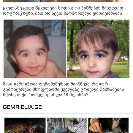
დაკავშირებით ერთობლივ
ყველაზე ცუდი წყვილები ზოდიაქოს ნიშნების მიხედვით -
განცხადებას ავრცელებენ
როგორც წესი, მათ არ აქვთ ჰარმონიული ურთიერთობა
22:35 / 06-08-2026
"კიდევ ერთხელ მოვუწოდებ
საქართველოს მთავრობას, მისი
დაუყოვნებლივი და უპირობო
გათავისუფლებისკენ" - რას
წერს ეუთო-ს წარმომადგენელი
მზია ამაღლობელზე?
21:38 / 06-08-2026
"ჩვენთვის ეს ეგზოტიკაა, ჩვენს
სტუმრებს ასე ვუხსნით - ბევრი
სანთელი, ეგზოტიკა და
მისი გარეგნობა ფენომენურად მიიჩნევა: როგორ
რომანტიკული საღამოები" -
გამოიყურება მსოფლიოში ყველაზე გრძელი წამწამების
შალვა ალავერდაშვილი
მქონე ბიჭი, რომელიც ახლა 19 წლისაა?
ელექტროენერგიის გათიშვებზე
GEMRIELIA.GE
21:08 / 06-08-2026
"არ ვიცი, თუ ვინმე იცის, რასთან
არის დაკავშირებული ნია
იმნაძის 10 თვის თავზე დაკავება
- რა უნდა თქვას 16 წლის