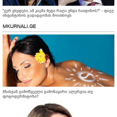
დღის ზოგადი
6
"ვერ ვხვდები, ამ კაცმა მეტი რაღა უნდა ჩაიდინოს?" - ფიგუ
ასტროლოგიური
ინფანტინოს გადადგომას მოითხოვს
პროგნოზი
აგვისტო
MKURNALI.GE
ეს დღე გამოირჩევა სტაბილური და მშვიდი ენერგიით. კარგი
პერიოდია დაწყებული საქმეების ბოლომდე მოსაყვანად,
ფინანსური საკითხების გადასამოწმებლად და სამუშაო
სივრცის მოწესრიგებისთვის. თანმიმდევრული მოქმედება და
პრაქტიკული მიდგომა სასურველ შედეგს უდანაკარგოდ
მოგიტანთ.
მზისგან გამოწვეული გამონაყარი: ალერგია თუ
ფოტოდერმატოზი?
როგორ მოვამზადოთ
ვეგეტარიანული ფალაფელი