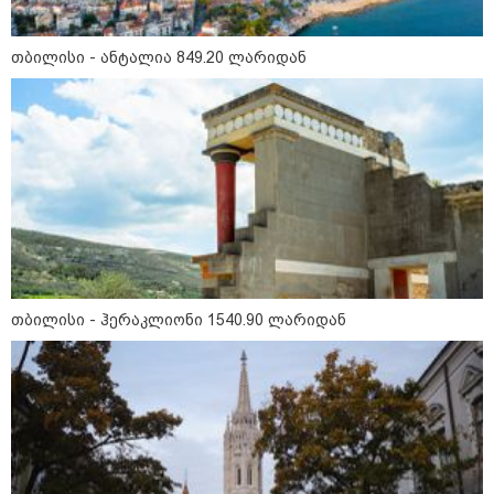
თბილისი - ანტალია 849.20 ლარიდან
მნიშვნელოვანი ინფორმაცია
თბილისი - ჰერაკლიონი 1540.90 ლარიდან
11:13 / 05-08-2026
Hisense წარმოგიდგენთ გზავნილს "ინოვაციები
უკეთესი ცხოვრებისათვის" FIFA-ს 2026 წლის
მსოფლიო ჩემპიონატზე™
სამართალი