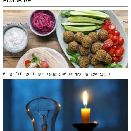
ROGOR.GE
ნია იმნაძეს და ანასტასია
ბერუაშვილს ბრალდება
წარედგინათ - რამდენ წლიანი
პატიმრობა ემუქრებათ
არასრულწლოვნებს?
რა გახდა “სამგორის” მეტროში
სტუდენტის გარდაცვალების
მიზეზი - ცნობილია ექსპერტიზის
პასუხი
როგორ მოვამზადოთ ვეგეტარიანული ფალაფელი
Faceამბები