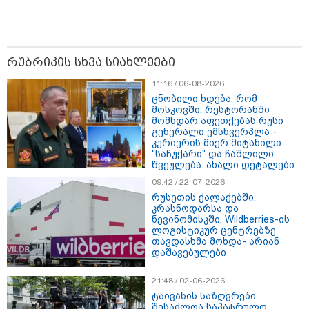
08:44 / 06-08-2026
"მიტროპოლიტი გერასიმე სამღვდელოებასთან
რუბრიკის სხვა სიახლეები
ერთად იმყოფებოდა ლანა ლატარიას სახლში და
11:16 / 06-08-2026
გარდაცვლილის სულის საოხად პანაშვიდი
აღავლინა" - საპატრიარქო
ცნობილი ხდება, რომ
მოსკოვში, რესტორანში
მომხდარ აფეთქებას რუსი
გენერალი ემსხვერპლა -
კურიერის მიერ მიტანილი
13:52 / 06-08-2026
"საჩუქარი" და ჩაშლილი
4 წლით პატიმრობა მიესაჯა
წვეულება: ახალი დეტალები
სანიტარს, რომელმაც შვილი
09:42 / 22-07-2026
ბათუმში, კლინიკის
საპირფარეშოში გააჩინა,
რუსეთის ქალაქებში,
შემდეგ კი დაზიანებები მიაყენა
კრასნოდარსა და
ნევინომისკში, Wildberries-ის
ლოგისტიკურ ცენტრებზე
თავდასხმა მოხდა- არიან
11:16 / 06-08-2026
დაშავებულები
ცნობილი ხდება, რომ
მოსკოვში, რესტორანში
21:48 / 02-06-2026
მომხდარ აფეთქებას რუსი
ტაივანის საზღვრები
გენერალი ემსხვერპლა -
შესაძლოა საპატრულო
კურიერის მიერ მიტანილი