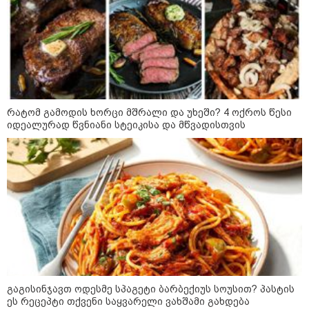
ბავშვმა, რომელიც 9 თვის
განმავლობაში
წარმოუდგენელი
ფსიქოლოგიური ტერორის ქვეშ
არის" - რას აცხადებს ნია
კატეგორიის ყველა სიახლე
იმნაძის ადვოკატი?
რატომ გამოდის ხორცი მშრალი და უხეში? 4 ოქროს წესი
იდეალურად წვნიანი სტეიკისა და მწვადისთვის
რატომ ჩაბნელდა საქართველო
მესამედ: საბოტაჟი, ტექნიკური
ხარვეზი თუ
არაპროფესიონალიზმი?! -
სანდრო თვალჭრელიძის ანალიზი
ჩაკეტილი „პოლიტიკური
სამკუთხედი“ - კულუარული
თამაშები, რომლებიც დიდი
სისხლის ფასად ჯდება
გაგისინჯავთ ოდესმე სპაგეტი ბარბექიუს სოუსით? პასტის
ეს რეცეპტი თქვენი საყვარელი ვახშამი გახდება
„ოქტომბრისთვის საქართველოს