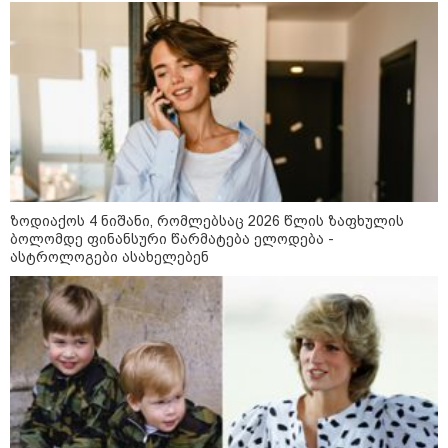
მსოფლიო ომის დროინდელი
ასობით ჭურვი აღმოაჩინეს -
"რიგრიგობით
ფეთქდებოდნენ..."
კატეგორიის ყველა სიახლე
ზოდიაქოს 4 ნიშანი, რომლებსაც 2026 წლის ზაფხულის
ბოლომდე ფინანსური წარმატება ელოდება -
2008 წლის რუსეთ-საქართველოს
ასტროლოგები ასახელებენ
ომიდან 18 წელი გავიდა
სამოქალაქო საზოგადოების
წარმომადგენლები 2008 წლის
რუსეთ-საქართველოს აგვისტოს
ომის 18 წლისთავთან
დაკავშირებით ერთობლივ
განცხადებას ავრცელებენ