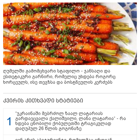
არჩევანის გაკეთება მოუწევს...
„ორ სკამზე ჯდომის“
შესაძლებლობა შეიძლება
დასრულდეს“ - მირიან
მირიანაშვილის ანალიზი
ჯარისკაცი, რომელიც 29 წელი
იბრძოდა, რადგან ომის
დამთავრების არ სჯეროდა...
ღუმელში გამომცხვარი სტაფილო - ჯანსაღი და
ესთეტიკური გარნირი, რომელიც უხდება როგორც
ხორცეულს, ისე თევზსა და ბოსტნეულის კერძებს
მეცნიერება
კვირის კითხვადი სტატიები
“უკრაინაში მებრძოლ ზაალ ლატარიას
გარდაეცვალა ქალიშვილი, ლანა ლატარია“ - რა
ხდება ცნობილი ქობულეთში ტრაგიკულად
დაღუპულ 26 წლის გოგონაზე