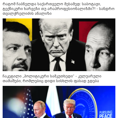
რატომ ჩაბნელდა საქართველო მესამედ: საბოტაჟი,
ტექნიკური ხარვეზი თუ არაპროფესიონალიზმი?! - სანდრო
თვალჭრელიძის ანალიზი
14:14 / 06-08-2026
"მეც ერთ-ერთი მათგანი ვიყავი, ვინც
ლიფტში გაიჭედა" - ლევან მახაშვილი
ჩაკეტილი „პოლიტიკური სამკუთხედი“ - კულუარული
16:37 / 06-08-2026
თამაშები, რომლებიც დიდი სისხლის ფასად ჯდება
"აბსოლუტურად ყალბი
შინაარსი იქმნება სოციალურ
მედიაში, არარსებული
ადამიანები, საუბრობენ,
თითქოს საქართველოში
უარყოფითი გარემოა რუსი
ტურისტებისთვის" - პრემიერი
16:14 / 06-08-2026