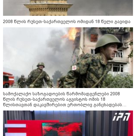
16:02 / 03-08-2026
"15 წლის წინ ჩადენილი
დანაშაული, 5-ჯერ შეცვლილი
მოსამართლე, 4-ჯერ თავიდან
დაწყებული საქმე... მადლობა
2008 წლის რუსეთ-საქართველოს ომიდან 18 წელი გავიდა
პროკურატურას, მათ გარეშე ეს
შედეგი არ დადგებოდა" - ქეთა
ხარძიანი
კატეგორიის ყველა სიახლე
ყველაზე კარგი/ცუდი ქვეყნები
ემიგრანტებისთვის 2026 წელს
სამოქალაქო საზოგადოების წარმომადგენლები 2008
წლის რუსეთ-საქართველოს აგვისტოს ომის 18
წლისთავთან დაკავშირებით ერთობლივ განცხადებას
ავრცელებენ
2026 წლის ყველაზე გაყიდვადი
ავტომობილები - Focus2Move-ის
რეიტინგი