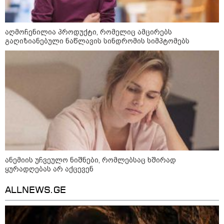
ინფორმაციას ავრცელებს
ხარკოვის მერი?
აღმოჩენილია პროდუქტი, რომელიც ამცირებს
გაღიზიანებული ნაწლავის სინდრომის სიმპტომებს
10:02 / 09-08-2026
"ქართული ოცნება” ხელს
უწყობს ირანული
ტერორისტული ქსელების
უკანონო გაფართოებას, თუმცა
მაინც ამერიკას უყენებს
მოთხოვნებს?" - ჯო უილსონი
კატეგორიის ყველა სიახლე
ანემიის უჩვეულო ნიშნები, რომლებსაც ხშირად
ყურადღებას არ აქცევენ
ALLNEWS.GE
ბენიამინ ნეთანიაჰუ - ისრაელი
უარყოფს 15-პუნქტიან დოკუმენტს
- „ღაზადან“ ძალების გაყვანა არ
მოხდება, სანამ „ჰამასი“