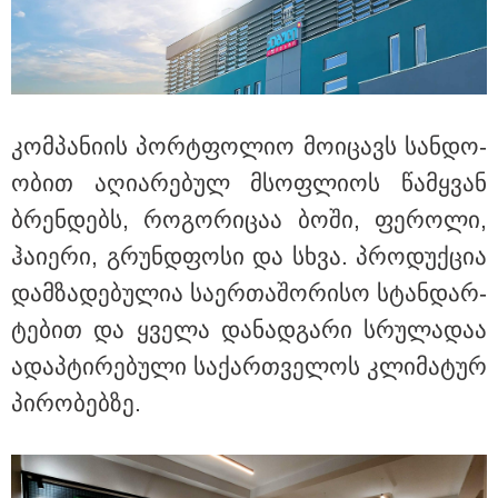
კაცი, რომელმაც მდინარეში დედა-შვილი
გადაარჩინა და თვითონ დინებამ გაიტაცა, ცოცხალი
იპოვეს
კომ­პა­ნი­ის პორ­ტფო­ლიო მო­ი­ცავს სან­დო­
ო­ბით აღი­ა­რე­ბულ მსოფ­ლი­ოს წამ­ყვან
ბრენ­დებს, რო­გო­რი­ცაა ბოში, ფე­რო­ლი,
ჰა­ი­ე­რი, გრუნ­დფო­სი და სხვა. პრო­დუქ­ცია
დამ­ზა­დე­ბუ­ლია სა­ერ­თა­შო­რი­სო სტან­დარ­
ტე­ბით და ყვე­ლა და­ნად­გა­რი სრუ­ლა­დაა
ადაპ­ტი­რე­ბუ­ლი სა­ქარ­თვე­ლოს კლი­მა­ტურ
20:27 / 09-08-2026
პი­რო­ბებ­ზე.
"მოსალოდნელია წვიმა, ელჭექი, სეტყვა, ქარის
გაძლიერება" - როდიდან გაუარესდება ამინდი
საქართელოში?