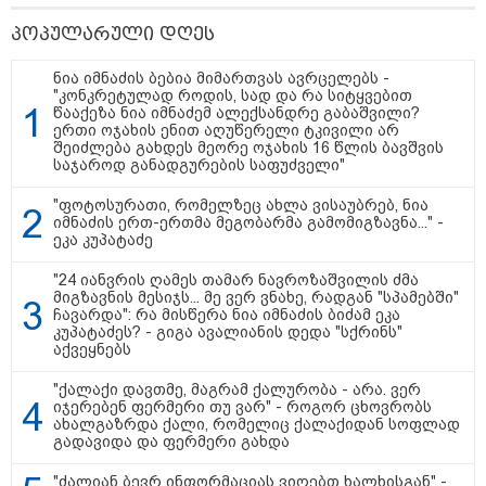
პოპულარული დღეს
ნია იმნაძის ბებია მიმართვას ავრცელებს -
"კონკრეტულად როდის, სად და რა სიტყვებით
წააქეზა ნია იმნაძემ ალექსანდრე გაბაშვილი?
ერთი ოჯახის ენით აღუწერელი ტკივილი არ
15:49 / 06-08-2026
შეიძლება გახდეს მეორე ოჯახის 16 წლის ბავშვის
შეიძინე ალდაგის სამოგზაურო დაზღვევა და
საჯაროდ განადგურების საფუძველი"
მიიღე გაორმაგებული ინტერნეტი
"ფოტოსურათი, რომელზეც ახლა ვისაუბრებ, ნია
იმნაძის ერთ-ერთმა მეგობარმა გამომიგზავნა..." -
საზოგადოება
ეკა კუპატაძე
"24 იანვრის ღამეს თამარ ნავროზაშვილის ძმა
მიგზავნის მესიჯს... მე ვერ ვნახე, რადგან "სპამებში"
ჩავარდა": რა მისწერა ნია იმნაძის ბიძამ ეკა
კუპატაძეს? - გიგა ავალიანის დედა "სქრინს"
აქვეყნებს
"ქალაქი დავთმე, მაგრამ ქალურობა - არა. ვერ
იჯერებენ ფერმერი თუ ვარ" - როგორ ცხოვრობს
ახალგაზრდა ქალი, რომელიც ქალაქიდან სოფლად
გადავიდა და ფერმერი გახდა
"ძალიან ბევრ ინფორმაციას ვიღებთ ხალხისგან" -