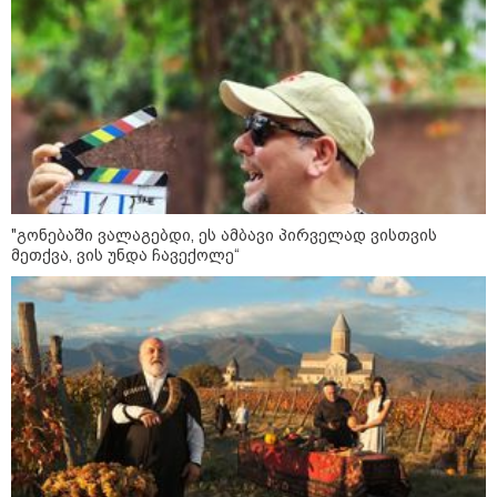
კატეგორიები
"გონებაში ვალაგებდი, ეს ამბავი პირველად ვისთვის
მეთქვა, ვის უნდა ჩავექოლე“
დღის ზოგადი
10
ასტროლოგიური
პროგნოზი
აგვისტო