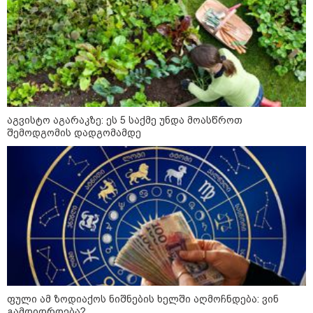
16:33 / 08-08-2026
"გიორგი ბარამიძემ რაღაც
არასწორად ჩამოაყალიბა,
მაგრამ ნამდვილად არ
ეკუთვნის წიხლი ივანიშვილის
ღალატზე დაფუძნებული
დიქტატურის მსახურებისგან" -
მიხეილ სააკაშვილი
აგვისტო აგარაკზე: ეს 5 საქმე უნდა მოასწროთ
შემოდგომის დადგომამდე
16:22 / 08-08-2026
"აი, ეს არის სამშობლოს
ღალატი" - როგორ ეხმაურება
ნიკა გვარამია აგვისტოს ომთან
დაკავშირებით ირაკლი
კობახიძის განცხადებას?
კატეგორიის ყველა სიახლე
ფული ამ ზოდიაქოს ნიშნების ხელში აღმოჩნდება: ვინ
გამდიდრდება?