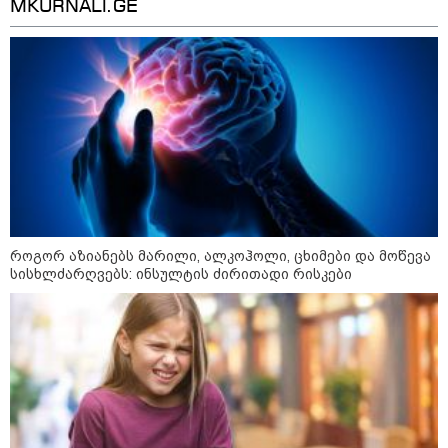
MKURNALI.GE
ინფექციას ებრძვიან - რა უნდა ვიცოდეთ
და რამდენად სახიფათოა
13:36 / 09-08-2026
24 წლის ფეხბურთელს თამაშის
დროს ელვამ დაარტყა,
დაშავდა 12 ადამიანი -
ვრცელდება ტრაგიკული
მომენტის ამსახველი კადრები
ტაილანდიდან
12:47 / 09-08-2026
როგორ აზიანებს მარილი, ალკოჰოლი, ცხიმები და მოწევა
რუსული მხარის ინფორმაციით,
სისხლძარღვებს: ინსულტის ძირითადი რისკები
უკრაინამ ბელგოროდზე
დრონებით იერიში მიიტანა,
დაიღუპა 3 ადამიანი და
დაშავდა 25
10:17 / 09-08-2026
რუსებმა ხარკოვს და ოდესას
დაარტყეს, არიან დაღუპულები
და დაშავებულები - რა