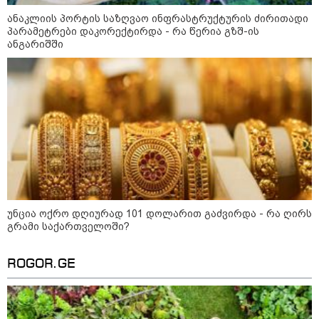
ანაკლიის პორტის საზღვაო ინფრასტრუქტურის ძირითადი
პარამეტრები დაკორექტირდა - რა წერია გზშ-ის
ანგარიშში
12:34 / 08-08-2026
რას აცხადებს ირაკლი კობახიძე
ელექტროენერგიის რამდენჯერმე
გათიშვასთან დაკავშირებით?
19:32 / 08-08-2026
"სიმბოლურია, რომ კობახიძის
მოღალატეობრივი განცხადება
საქართველოს
თავისუფლებისთვის შეწირული
გმირების მემორიალზე
უნცია ოქრო დღიურად 101 დოლარით გაძვირდა - რა ღირს
გაკეთდა" - "ნაციონალური
გრამი საქართველოში?
მოძრაობა"
19:03 / 08-08-2026
ROGOR.GE
"მკაცრად ვგმობთ ირაკლი
კობახიძის განცხადებას" -
"კოალიცია ცვლილებისთვის"