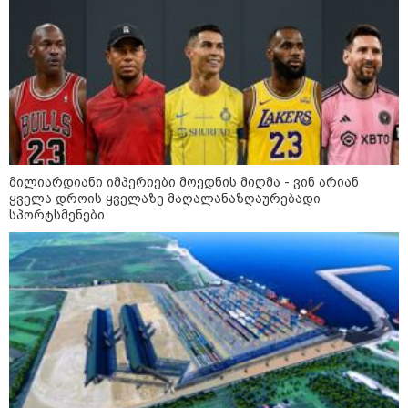
კი აგრძელებ ამის გაკეთებას" -
თეონა კონტრიძე მეუღლეს
ემოციურ "პოსტს" უძღვნის
პოლიტიკა
მილიარდიანი იმპერიები მოედნის მიღმა - ვინ არიან
ყველა დროის ყველაზე მაღალანაზღაურებადი
სპორტსმენები