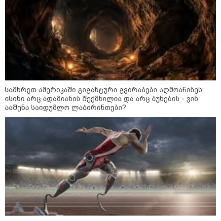
ნამდვილად არ განიარაღდება
ვოლოდიმირ ზელენსკი - ამ
კვირაში გვექნება ახალი
კონტაქტები შუამავლებთან -
უკრაინა ყოველთვის აქტიურია
წალენჯიხის მუნიციპალიტეტში
სამხრეთ ამერიკაში გიგანტური გვირაბები აღმოაჩინეს:
მდინარეში ახალგაზრდა მამაკაცს
ისინი არც ადამიანის შექმნილია და არც ბუნების - ვინ
ეძებენ
ააშენა საიდუმლო ლაბირინთები?
"კოალიცია ცვლილებისთვის" 2024
წელს ნიკა მელიას საარჩევნო
კამპანიისას მომხდარ ინციდენტზე
მისივე გარემოცვის წევრების -
ცოტნე მირცხულავასა და
გაბრიელ კობაიძისთვის ბრალის
წაყენებას "აბსურდულს" უწოდებს