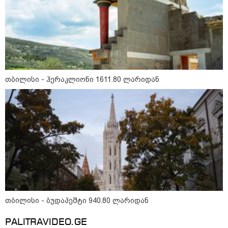
მშობლები სასურველი ზომისა
და მოდელის სასკოლო
ფორმების შეძენას
22:11 / 09-08-2026
წალენჯიხაში, მდინარეში
თბილისი - ჰერაკლიონი 1611.80 ლარიდან
მამაკაცმა ახალგაზრდა დედა-
შვილის გადარჩენა შეძლო,
თუმცა თავად ძლიერი
დინებიდან გამოსვლა ვეღარ
მოახერხა და წყალმა გაიტაცა
21:52 / 09-08-2026
ვინ არიან ყველა დროის
ყველაზე მაღალანაზღაურებადი
სპორტსმენები
თბილისი - ბუდაპეშტი 940.80 ლარიდან
კატეგორიის ყველა სიახლე
PALITRAVIDEO.GE