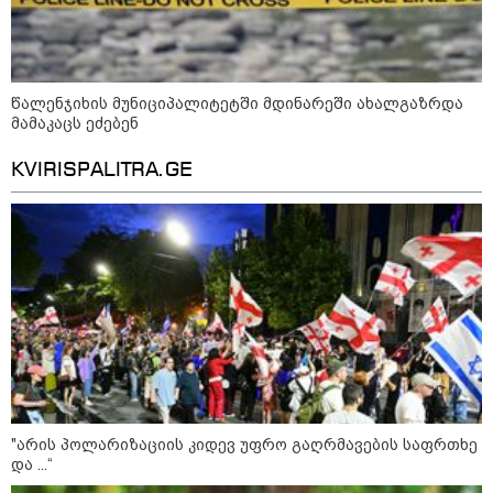
ხანძარი - რუსეთმა კიევზე
იერიში ბალისტიკური
რაკეტებით მიიტანა
წალენჯიხის მუნიციპალიტეტში მდინარეში ახალგაზრდა
14:13 / 04-08-2026
მამაკაცს ეძებენ
მორიგი თავდასხმა რუსეთში,
ნავთობგადამამუშავებელ
ქარხანაზე - რა დეტალებია
KVIRISPALITRA.GE
ცნობილი
კატეგორიის ყველა სიახლე
"არის პოლარიზაციის კიდევ უფრო გაღრმავების საფრთხე
და ...“