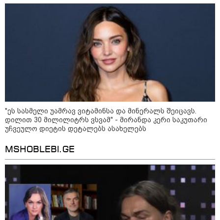
საკუთარ წიგნში საუბრობს
ადმინისტრაციამ “UFO”- ს
ფაილების მორიგი პაკეტი
გამოაქვეყნა
22:30 / 07-08-2026
ინტერნეტში ამაღელვებელი
კადრები ვრცელდება - როგორ
გადაარჩინა 56 წლის კაცმა
ბავშვები აბობოქრებულ ზღვაში
დახრჩობას
"ეს სასმელი უამრავ ვიტამინსა და მინერალს შეიცავს.
დილით 30 მილილიტრს ვსვამ" - მირანდა კერი საკუთარი
კატეგორიის ყველა სიახლე
უჩვეულო დიეტის დეტალებს ასახელებს
MSHOBLEBI.GE
"არის პოლარიზაციის კიდევ უფრო
გაღრმავების საფრთხე და ...“