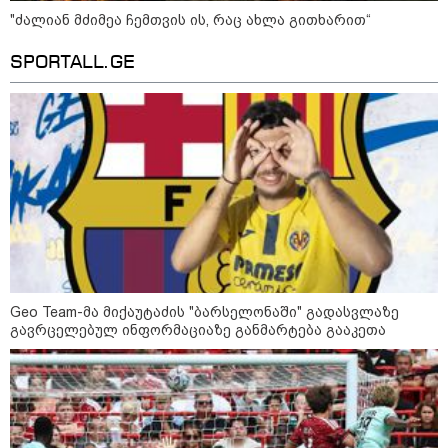
"ძალიან მძიმეა ჩემთვის ის, რაც ახლა გითხარით“
აგვისტო აგარაკზე: ეს 5 საქმე
SPORTALL.GE
უნდა მოასწროთ შემოდგომის
დადგომამდე
ფული ამ ზოდიაქოს ნიშნების
ხელში აღმოჩნდება: ვინ
გამდიდრდება?
როგორ ჩავიცვათ 40 წლის
შემდეგ: მილიონერების
Geo Team-მა მიქაუტაძის "ბარსელონაში" გადასვლაზე
სტილისტის 8 ოქროს წესი და
გავრცელებულ ინფორმაციაზე განმარტება გააკეთა
აუცილებელი სამოსი