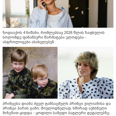
საიდუმლო ცხოვრება: როგორ
გამოიყურებოდა ის პლასტიკურ
ოპერაციებამდე
14:20 / 08-08-2026
ზოდიაქოს 4 ნიშანი, რომლებსაც 2026 წლის ზაფხულის
"ქალაქი დავთმე, მაგრამ
ბოლომდე ფინანსური წარმატება ელოდება -
ქალურობა - არა. ვერ იჯერებენ
ასტროლოგები ასახელებენ
ფერმერი თუ ვარ" - როგორ
ცხოვრობს ახალგაზრდა ქალი,
რომელიც ქალაქიდან სოფლად
გადავიდა და ფერმერი გახდა
09:36 / 08-08-2026
"ბავშვობიდან ასე ვარ..
ფანატიკურად ვარ შეყვარებული
საქართველოზე" - გაიცანით
მარტინ გუიმჯიანი, ქართულ
ენასა და საქართველოზე
შეყვარებული სომეხი ბიჭი
პრინცესა დიანა ძველ ტანსაცმელს პრინცი უილიამისა და
23:15 / 07-08-2026
პრინცი ჰარის გამო, მოულოდნელად, ხშირად აუხსნელი
ამოუცნობი ანომალიური
მიზეზით ყიდდა - ყოფილი სამეფო ბატლერი დეტალებზე
მოვლენები - ტრამპის