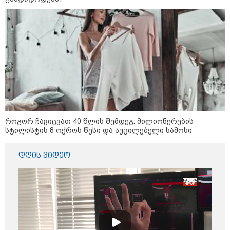
მილიარდიანი იმპერიები მოედნის
მიღმა - ვინ არიან ყველა დროის
ყველაზე მაღალანაზღაურებადი
სპორტსმენები
ანაკლიის პორტის საზღვაო
ინფრასტრუქტურის ძირითადი
პარამეტრები დაკორექტირდა - რა
წერია გზშ-ის ანგარიშში
როგორ ჩავიცვათ 40 წლის შემდეგ: მილიონერების
სტილისტის 8 ოქროს წესი და აუცილებელი სამოსი
უნცია ოქრო დღიურად 101
დოლარით გაძვირდა - რა ღირს
დღის ვიდეო
გრამი საქართველოში?