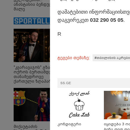
ანასტასია ბენდუქიძე
მალე
და­მა­ტე­ბი­თი ინ­ფორ­მა­ცი­ის­
მრავალშვილიანი
დედა გახდება
დაგ­ვი­რე­კეთ
032 290 05 05
.
R
რას ამბობს გურამ
"გა
დადიანიძის დედა
ნა*
გავრცელებულ
და
ვიდეოზე?
ვრ
ტეგები თემაზე:
#თბილისის აკრები
და
და
"კვარავაჯოს" გზა
კა
ოქროს ბურთამდე:
სუ
თანამედროვე
ქართული ზღაპარი
SS.GE
სამართალი
კონდიტერი
იყიდება 3 ო
მიქაუტაძის
ბინა დიდ დ