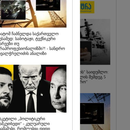
ცემები? - რას
ითხვაზე ნია
ვოკატი
ატომ ჩაბნელდა საქართველო
ესამედ: საბოტაჟი, ტექნიკური
არვეზი თუ
რაპროფესიონალიზმი?! - სანდრო
ვალჭრელიძის ანალიზი
კრეისერ "ედინბურგის" საიდუმლო:
როგორ იპოვეს 40 წლის შემდეგ 5
ტონა "სტალინის ოქრო"
აკეტილი „პოლიტიკური
ამკუთხედი“ - კულუარული
ამაშები, რომლებიც დიდი