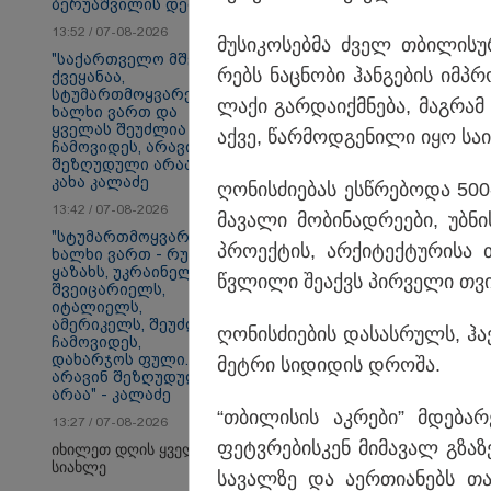
ბერუაშვილის დედა
13:52 / 07-08-2026
მუ­სი­კო­სებ­მა ძველ თბი­ლი­
"საქართველო მშვიდი
რებს ნაც­ნო­ბი ჰან­გე­ბის იმპრო
ქვეყანაა,
პოლიტიკა
სტუმართმოყვარე
ლა­ქი გარ­და­იქ­მნე­ბა, მაგ­რა
ხალხი ვართ და
ყველას შეუძლია
აქვე, წარ­მოდ­გე­ნი­ლი იყო სა­ი
ჩამოვიდეს, არავინ
შეზღუდული არაა" -
კახა კალაძე
ღო­ნის­ძი­ე­ბას ეს­წრე­ბო­და 5
13:42 / 07-08-2026
მა­ვა­ლი მო­ბი­ნად­რე­ე­ბი, უბ­
"სტუმართმოყვარე
პრო­ექ­ტის, არ­ქი­ტექ­ტუ­რი­ს
ხალხი ვართ - რუსს,
ყაზახს, უკრაინელს,
წვლი­ლი შე­აქვს პირ­ვე­ლი თვითმ
შვეიცარიელს,
იტალიელს,
ამერიკელს, შეუძლია
ღო­ნის­ძი­ე­ბის და­სას­რულს, 
ჩამოვიდეს,
დახარჯოს ფული...
მეტ­რი სი­დი­დის დრო­შა.
არავინ შეზღუდული
არაა" - კალაძე
“თბი­ლი­სის აკ­რე­ბი” მდე­ბა
13:27 / 07-08-2026
ფეტვრე­ბის­კენ მი­მა­ვალ გზა­ზე
იხილეთ დღის ყველა
სიახლე
სა­ვალ­ზე და აერ­თი­ა­ნებს თა