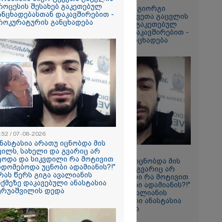
ა
როცესის შესახებ გაკეთებულ
დაიწყო გამოძიება გიორგი
სამედ და
ანცხადებასთან დაკავშირებით -
ბარამიძის მიერ ტყვეთა გაცვლის
არა
როკურატურის განცხადება
პროცესის შესახებ გაკეთებულ
ტაბური
განცხადებასთან დაკავშირებით -
-
პროკურატურის განცხადება
გვარებას
რთი თვე
ვის ფასები
ვალა -
ია ბენზინი
და ყველაზე
ნორამული
:52 / 07-08-2026
ილია ადგილი
ანასტასია არათუ იცნობდა მის
ზე, სადაც
ვილს, სახელი და გვარიც არ
13:52 / 07-08-2026
ორჯინა
ცოდა და სიკვდილი რა მოტივით
"ანასტასია არათუ იცნობდა მის
ნ (ფოტოები)
ნდომებოდა უცნობი ადამიანის?!"
შვილს, სახელი და გვარიც არ
 რას წერს გიგა ავალიანის
იცოდა და სიკვდილი რა მოტივით
აქმეზე დაკავებული ანასტასია
ენდომებოდა უცნობი ადამიანის?!"
ერუაშვილის დედა
- რას წერს გიგა ავალიანის
2026
საქმეზე დაკავებული ანასტასია
ა SpaceX-ის
ბერუაშვილის დედა
რაგმენტის