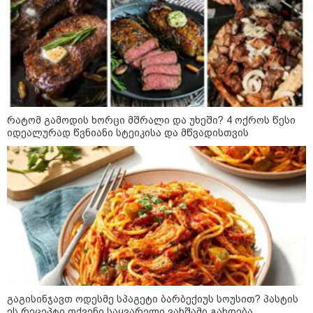
ჩაკეტილი „პოლიტიკური
სამკუთხედი“ - კულუარული
თამაშები, რომლებიც დიდი
სისხლის ფასად ჯდება
„ოქტომბრისთვის საქართველოს
არჩევანის გაკეთება მოუწევს...
„ორ სკამზე ჯდომის“
რატომ გამოდის ხორცი მშრალი და უხეში? 4 ოქროს წესი
შესაძლებლობა შეიძლება
იდეალურად წვნიანი სტეიკისა და მწვადისთვის
დასრულდეს“ - მირიან
მირიანაშვილის ანალიზი
ჯარისკაცი, რომელიც 29 წელი
იბრძოდა, რადგან ომის
დამთავრების არ სჯეროდა...
კონფლიქტები
გაგისინჯავთ ოდესმე სპაგეტი ბარბექიუს სოუსით? პასტის
ეს რეცეპტი თქვენი საყვარელი ვახშამი გახდება