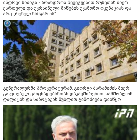
ანდრეი სიბიგა - არასდროს შევეგუებით რუსეთის მიერ
„დიდი რაოდენობით ბაღები
ქართული და უკრაინული მიწების უკანონო ოკუპაციას და
ნადგურდება, მთავარი გამოწვევა
არც „რუსულ სამყაროს“
უეცარი ხმობაა - მოსავალი
უკეთესია, 50 000 ტონამდე თხილს
ველოდებით“ - ასოციაცია
„ფასები 2-3 წელში გაორმაგდება“
- ლოკაციები თბილისის
შემოგარენში, სადაც შესაძლოა,
მიწები გაძვირდეს
გენერალურმა პროკურატურამ, გიორგი ბარამიძის მიერ
გაკეთებულ განცხადებასთან დაკავშირებით, სამშობლოს
მსოფლიო
ღალატის და საბოტაჟის მუხლით გამოძიება დაიწყო