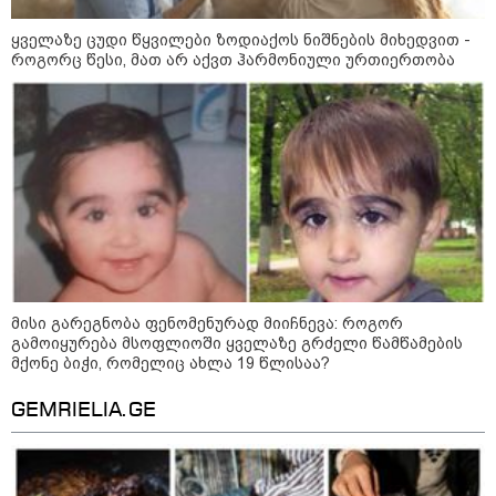
მზია ამაღლობელზე?
ყველაზე ცუდი წყვილები ზოდიაქოს ნიშნების მიხედვით -
21:38 / 06-08-2026
როგორც წესი, მათ არ აქვთ ჰარმონიული ურთიერთობა
"ჩვენთვის ეს ეგზოტიკაა, ჩვენს
სტუმრებს ასე ვუხსნით - ბევრი
სანთელი, ეგზოტიკა და
რომანტიკული საღამოები" -
შალვა ალავერდაშვილი
ელექტროენერგიის გათიშვებზე
კატეგორიის ყველა სიახლე
მისი გარეგნობა ფენომენურად მიიჩნევა: როგორ
გამოიყურება მსოფლიოში ყველაზე გრძელი წამწამების
მქონე ბიჭი, რომელიც ახლა 19 წლისაა?
რატომ ჩაბნელდა საქართველო
მესამედ: საბოტაჟი, ტექნიკური
GEMRIELIA.GE
ხარვეზი თუ
არაპროფესიონალიზმი?! -
სანდრო თვალჭრელიძის ანალიზი