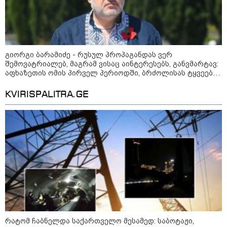
გიორგი ბარამიძე - რუსულ პროპაგანდას ვერ
შემოვატრიალებ, მაგრამ ვისაც აინტერესებს, განვმარტავ:
აფხაზეთის ომის პირველ პერიოდში, ბრძოლისას ტყვეებს
არ იყვანდნენ და კლავდნენ, რადგან ადამიანები
გამწარებული იყვნენ, მოგვიანებით ეს ვითარება
KVIRISPALITRA.GE
შეიცვალა
09:52 / 07-08-2026
"რაკეტები ჩვენც გვჭირდება" - დონალდ
ტრამპი უკრაინისთვის Patriot-ის
რაკეტების გაგზავნაზე
09:05 / 07-08-2026
მკვლელობა პირდაპირ ეთერში:
ცნობილ "ტიკტოკერს" ლაივის
დროს ესროლეს, ის ადგილზე
რატომ ჩაბნელდა საქართველო მესამედ: საბოტაჟი,
გარდაიცვალა - რას ამბობს