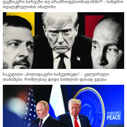
ტექნიკური ხარვეზი თუ არაპროფესიონალიზმი?! - სანდრო
მომხდარზე მექსიკის პოლიცია
თვალჭრელიძის ანალიზი
23:15 / 06-08-2026
“არ მინდა, ბაიდენივით
სცენიდან გადავარდეს“ -
დონალდ ტრამპის სიტყვით
გამოსვლისას დამსწრეები
სახალისო შემთხვევის მოწმენი
გახდნენ
10:52 / 06-08-2026
ვაშინგტონს რაკეტების
დეფიციტი აქვს? - მედიის
ჩაკეტილი „პოლიტიკური სამკუთხედი“ - კულუარული
ცნობით, დონალდ ტრამპი პიტ
თამაშები, რომლებიც დიდი სისხლის ფასად ჯდება
ჰეგსეთს დაუპირისპირდა:
დეტალები
23:45 / 05-08-2026
ტრაგედია შოტლანდიაში - 35
წლის მამას 9 წლის
ქალიშვილის მკვლელობაში
ედება ბრალი