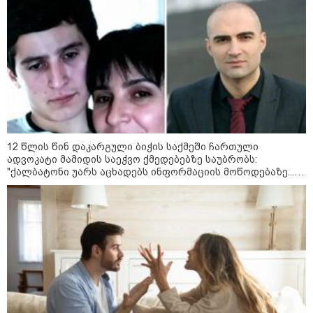
შესაძლოა, აღარ გვახსოვს
11:42 / 07-08-2026
რატომ ჩაბნელდა საქართველო
მესამედ და გველოდება თუ არა
ზამთარში მასშტაბური
ენერგოკრიზისი - "პრობლემის
მოგვარებას დაახლოებით ერთი
თვე დასჭირდება"
23:14 / 06-08-2026
12 წლის წინ დაკარგული ბიჭის საქმეში ჩართული
სამოქალაქო საზოგადოების
ადვოკატი მამიდის საეჭვო ქმედებებზე საუბრობს:
წარმომადგენლები 2008 წლის
"ქალბატონი უარს აცხადებს ინფორმაციის მოწოდებაზე...
რუსეთ-საქართველოს აგვისტოს
წლობით მიმდინარეობდა საქმის ჩაფარცხვის ოპერაცია"
ომის 18 წლისთავთან
დაკავშირებით ერთობლივ
განცხადებას ავრცელებენ
22:35 / 06-08-2026
"კიდევ ერთხელ მოვუწოდებ
საქართველოს მთავრობას, მისი
დაუყოვნებლივი და უპირობო
გათავისუფლებისკენ" - რას
წერს ეუთო-ს წარმომადგენელი