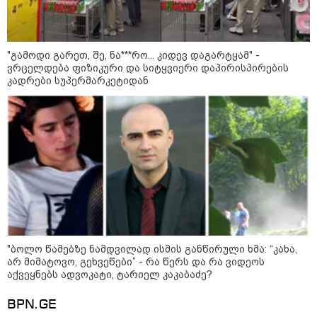
ადამიანები, საუბრობენ,
თითქოს საქართველოში
უარყოფითი გარემოა რუსი
ტურისტებისთვის" - პრემიერი
"გამოდი გარეთ, შე, ნა***რო... კიდევ დაგარტყამ" -
16:14 / 06-08-2026
ვრცელდება ფიზიკური და სიტყვიერი დაპირისპირების
"დღეს ვიმგზავრეთ
კადრები სუპერმარკეტიდან
მატარებლით, რომელიც ახალი
სიჩქარით მოძრაობს, მანამდე
ბათუმამდე მგზავრობის დრო
იყო 5,5 საათი და ახლა არის 4
საათამდე შემცირებული" -
ირაკლი კობახიძე
კატეგორიის ყველა სიახლე
მკითხველის რჩევით
"ბოლო წამებზე ნამდვილად ისმის განწირული ხმა: “კახა,
არ მიმატოვო, გეხვეწები” - რა წერს და რა ვიდეოს
აქვეყნებს ადვოკატი, ტარიელ კაკაბაძე?
BPN.GE