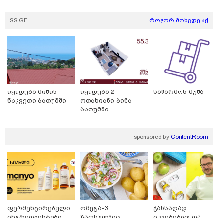
SS.GE
როგორ მოხვდე აქ
იყიდება მიწის
იყიდება 2
საწარმოს მუშა
ნაკვეთი ბათუმში
ოთახიანი ბინა
20:23 / 06-08-2026
ბათუმში
"არავითარი საპანიკო, არავითარი დაავადება არ
ყოფილა" - ირაკლი ღარიბაშვილი კლინიკაში
ჰყავდათ გადაყვანილი - რას ამბობს მისი ადვოკატი?
sponsored by
ContentRoom
(ვიდეო)
ფერმენტირებული
ომეგა-3
ჯანსაღად
ინგრედიენტები
ზაფხულშიც
იკვებებით და