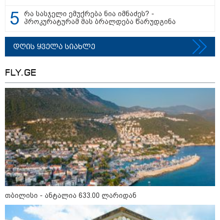
რა სასჯელი ემუქრება ნია იმნაძეს? -
პროკურატურამ მას ბრალდება წარუდგინა
დღის ყველა სიახლე
მნიშვნელოვანი ინფორმაცია
FLY.GE
11:13 / 05-08-2026
Hisense წარმოგიდგენთ გზავნილს "ინოვაციები
უკეთესი ცხოვრებისათვის" FIFA-ს 2026 წლის
თბილისი - ანტალია 633.00 ლარიდან
მსოფლიო ჩემპიონატზე™