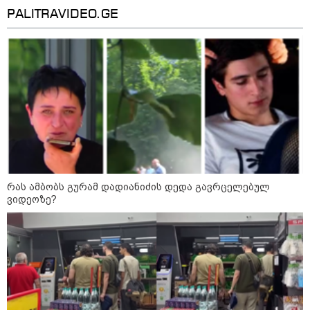
სტრატეგიულ მიზანს" - რას წერს
PALITRAVIDEO.GE
სააკაშვილი აგვისტოს ომზე
10:45 / 07-08-2026
"აშშ კვლავაც ღრმად
შეშფოთებულია რუსეთის მიერ
საქართველოს ტერიტორიის
განგრძობადი ოკუპაციით" -
აშშ-ის საელჩო
09:00 / 07-08-2026
18 წელი აგვისტოს ომიდან -
რას ამბობს გურამ დადიანიძის დედა გავრცელებულ
ტრაგიკული მოვლენების
ვიდეოზე?
ქრონოლოგია, რომელიც
შესაძლოა, აღარ გვახსოვს
16:37 / 06-08-2026
"აბსოლუტურად ყალბი
შინაარსი იქმნება სოციალურ
მედიაში, არარსებული