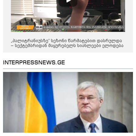
09:25 / 07-08-2026
"დასრულდა 9-თვიანი კოშმარი
570 ოჯახისთვის" - "სფერო
ჰოლდინგის" თანამშრომლებს
განაჩენი გამოუტანეს: რა
„პალიტრანიუსზე“ სეზონი წარმატებით დასრულდა
სასჯელი ელოდებათ სოფიკო
– სექტემბრიდან მაყურებელს სიახლეები ელოდება
პეტრიაშვილსა და გივი
წულეისკირს
INTERPRESSNEWS.GE
კატეგორიის ყველა სიახლე
რა ვალდებულებები აქვს
დამსაქმებელს, თუ სამუშაოები
მაღალი ტემპერატურის
პირობებში ხორციელდება