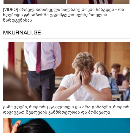
აგვისტო აგარაკზე: ეს 5 საქმე
[VIDEO] მრავლისმნახველი სალაჰიც შოკში ჩააგდეს - რა
უნდა მოასწროთ შემოდგომის
ხდებოდა ტრაბზონში ეგვიპტელი ფეხბურთელის
დადგომამდე
წარდგენისას
MKURNALI.GE
ფული ამ ზოდიაქოს ნიშნების
ხელში აღმოჩნდება: ვინ
გამდიდრდება?
როგორ ჩავიცვათ 40 წლის
შემდეგ: მილიონერების
სტილისტის 8 ოქროს წესი და
აუცილებელი სამოსი
გამოცდები, როგორც გაკვეთილი და არა განაჩენი: როგორ
დავიცვათ შვილების ჯანმრთელობა და მომავალი
Faceამბები