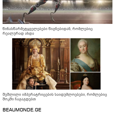
ეს მგლოვიარეს ისეთი
სიყვარულითა უნდა ავუხსნათ,
რომ შფოთვა არ დაიბადოს" -
დედა სიდონია
16:02 / 03-08-2026
"15 წლის წინ ჩადენილი
წინასწარმეტყველებები წიგნებიდან, რომლებიც
დანაშაული, 5-ჯერ შეცვლილი
მოსამართლე, 4-ჯერ თავიდან
რეალურად ახდა
დაწყებული საქმე... მადლობა
პროკურატურას, მათ გარეშე ეს
შედეგი არ დადგებოდა" - ქეთა
ხარძიანი
კატეგორიის ყველა სიახლე
შეშლილი იმპერატრიცების საიდუმლოებები, რომლებიც
ანდრეი სიბიგა - არასდროს
შოკში ჩაგაგდებთ
შევეგუებით რუსეთის მიერ
ქართული და უკრაინული მიწების
უკანონო ოკუპაციას და არც
BEAUMONDE.GE
„რუსულ სამყაროს“