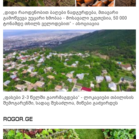
კიდევ დაგარტყამ" - ვრცელდება
ფიზიკური და სიტყვიერი
„დიდი რაოდენობით ბაღები ნადგურდება, მთავარი
დაპირისპირების კადრები
გამოწვევა უეცარი ხმობაა - მოსავალი უკეთესია, 50 000
სუპერმარკეტიდან
ტონამდე თხილს ველოდებით“ - ასოციაცია
"ბოლო წამებზე ნამდვილად ისმის
განწირული ხმა: “კახა, არ
მიმატოვო, გეხვეწები” - რა წერს
და რა ვიდეოს აქვეყნებს
ადვოკატი, ტარიელ კაკაბაძე?
ვრცელდება მკვლელობის
მომენტში გადაღებული უმძიმესი
ვიდეო: კადრებში ჩანს, როგორ
ესროლეს ცნობილ "ტიკტოკერს"
ლაივის დროს - რას ამბობს
„ფასები 2-3 წელში გაორმაგდება“ - ლოკაციები თბილისის
მომხდარზე მექსიკის პოლიცია
შემოგარენში, სადაც შესაძლოა, მიწები გაძვირდეს
ROGOR.GE
სამართალი