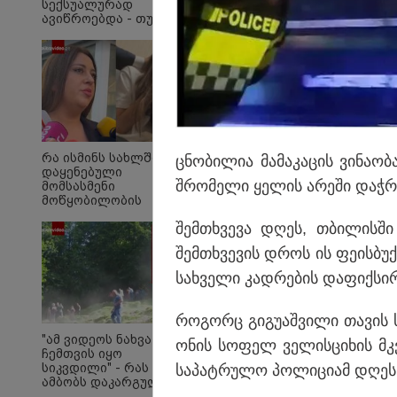
სექსუალურად
ავიწროებდა - თუ
გამოჩნდება 10 000
ლარს
ოფიციალურად,
სახალხოდ გადავცემ"
- ეკა კუპატაძე
განცხადებას
ავრცელებს
"თავად ეკა კუპატაძე
კონკრეტულ მტკიცებ
რა ისმინს სახლში
ცნო­ბი­ლია მა­მა­კა­ცის ვი­ნა­ო
დაყენებული
გაუძლო წნეხს! გაუძ
შრო­მე­ლი ყე­ლის არე­ში დაჭ­რ
მომსასმენი
წნეხს?"
მოწყობილობის
ჩანაწერში, სადაც ნია
შემ­თხვე­ვა დღეს, თბი­ლის­ში 
იმნაძე მამას
ესაუბრება?
შემ­თხვე­ვის დროს ის ფე­ის­ბუქ 
სახ­ვე­ლი კად­რე­ბის და­ფიქ­სი­
რო­გორც გი­გუ­აშ­ვი­ლი თა­ვის სხ
"ამ ვიდეოს ნახვა
ო­ნის სო­ფელ ვე­ლის­ცი­ხის მკვ
ჩემთვის იყო
სიკვდილი" - რას
სა­პატ­რუ­ლო პო­ლი­ცი­ამ დღეს რ
ამბობს დაკარგული
17 წლის ბიჭის დედა