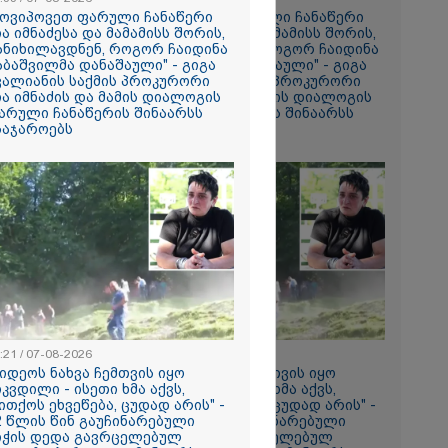
ის ამ
მოვიპოვეთ ფარული ჩანაწერი
"მოვიპოვეთ ფარული ჩანაწერი
 ჩაგდებას?"
ია იმნაძესა და მამამისს შორის,
ნია იმნაძესა და მამამისს შორის,
ანიხილავდნენ, როგორ ჩაიდინა
განიხილავდნენ, როგორ ჩაიდინა
აბაშვილმა დანაშაული" - გიგა
გაბაშვილმა დანაშაული" - გიგა
ა-შვილს
ვალიანის საქმის პროკურორი
ავალიანის საქმის პროკურორი
ია იმნაძის და მამის დიალოგის
ნია იმნაძის და მამის დიალოგის
ნია იმნაძე
არული ჩანაწერის შინაარსს
ფარული ჩანაწერის შინაარსს
ს ახდენს,
საჯაროებს
ასაჯაროებს
ოლოდ
 რაც მოხდა,
ულ
ორმაციასაც
ისმის ფარულ
ც იმნაძე
ა?
ა
სამედ და
არა
ტაბური
-
გვარებას
:21 / 07-08-2026
18:21 / 07-08-2026
რთი თვე
ვიდეოს ნახვა ჩემთვის იყო
"ვიდეოს ნახვა ჩემთვის იყო
იკვდილი - ისეთი ხმა აქვს,
სიკვდილი - ისეთი ხმა აქვს,
ითქოს ეხვეწება, ცუდად არის" -
თითქოს ეხვეწება, ცუდად არის" -
2 წლის წინ გაუჩინარებული
12 წლის წინ გაუჩინარებული
ების
იჭის დედა გავრცელებულ
ბიჭის დედა გავრცელებულ
ართველოში