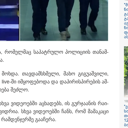
არასრულწლოვნ
"
მდგომარეობაში
ნ
გ
გ
"ჩანაწერში მამ
ა
შორის კამათი
ნ
მიმდინარეობს - 
ფ
დემონსტრირება
ა
რომ ის არა მხ
ეთანხმება იმას,
ც ვერ უთითებს რაიმე
არამედ გარკვე
ულებას, პროკურატურამ ვერ
­ბა, რო­მელ­მაც სა­პატ­რუ­ლო პო­ლი­ცი­ის თა­ნამ­
წინმსწრებ ინფ
ლებს კი სასამართლო ამ
ფლობდა” - რა 
ა.
ჩანაწერში, სადა
მამას ესაუბრებ
მოხ­და. თავ­დამ­სხმე­ლი, მახო გი­გუ­აშ­ვი­ლი,
რატომ ჩაბნელდ
live-ში იმ­ყო­ფე­ბო­და და და­პი­რის­პი­რე­ბის ამ­
საქართველო მე
გველოდება თუ 
რე­ბა შეძ­ლო.
ზამთარში მასშ
ენერგოკრიზისი 
"პრობლემის მო
18
ვა ვი­დე­ო­ებ­ში აცხა­დებს, ის გურ­ჯა­ა­ნის რა­ი­
დაახლოებით ე
"
დასჭირდება"
იდ­რია. სხვა ვი­დე­ო­ებ­ში ჩანს, რომ მა­მა­კა­ცი
ს
თ
ამ­დენ­ჯერ­მე გა­ა­ჩე­რა.
1
სასკოლო ფორმ
ბ
ჩინეთიდან საქ