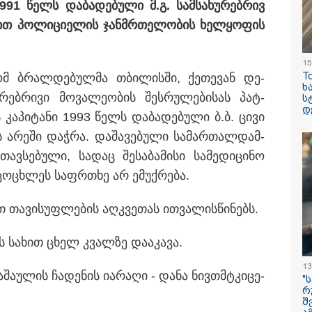
91 წელს და­ბა­დე­ბუ­ლი მ.გ. სამ­სა­ხუ­რებ­რივ
რე­ბით პო­ლი­ცი­ე­ლის ჯან­მრთე­ლო­ბის ხელ­ყო­ფის
15
T
რომ ბრალ­დე­ბულ­მა თბი­ლის­ში, ქე­თე­ვან დე­
ილისი - ჰერაკლიონი
თბილისი - ბუდაპეშტი
თბილისი - 
ხ
58.10 ლარიდან
1175.50 ლარიდან
ლარიდან
რებ­რი­ვი მო­ვა­ლე­ო­ბის შეს­რუ­ლე­ბი­სას პატ­
ს
დ
 კა­პი­ტა­ნი 1993 წელს და­ბა­დე­ბუ­ლი ბ.ბ. ცივი
ის არე­ში დაჭ­რა. და­შა­ვე­ბუ­ლი სა­მარ­თალ­დამ­
ავ­სე­ბუ­ლი, სა­დაც შე­სა­ბა­მი­სი სა­მე­დი­ცი­ნო
ი­ცო­ცხლეს საფრ­თხე არ ემუქ­რე­ბა.
15:42 / 07-08-2026
 თა­ვი­სუფ­ლე­ბის აღ­კვე­თას ით­ვა­ლის­წი­ნებს.
"საიდან იცის, მა
სინამდვილეში 
ს სა­ხით ცხელ კვალ­ზე და­ა­კა­ვა.
ხდებოდა... აფხ
ომში თუ არ ვცდ
13
­შა­უ­ლის ჩა­დე­ნის ია­რა­ღი - დანა ნივთმტკი­ცე­
სამჯერ არის ნა
"
რ
არც ერთხელ 10
შ
ცდებოდა" - გია