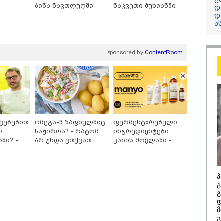
ბინა ნავთლუღში
ნაკვეთი მუხიანში
დ
დ
13:24 / 07-08-2026
ა
"საქართველოს
თქვენზე ნაკლებ
sponsored by
ContentRoom
მებრძოლის დე
ვატირე!" - რას 
გიორგი ბარამი
პროკურატურის
განცხადების შე
კვებებით
ომეგა-3 ზაფხულშიც
ფერმენტირებული
რ
საჭიროა? - რატომ
ინგრედიენტები
ში? -
არ უნდა ვთქვათ
კანის მოვლაში -
მთავარ
უარი თევზზე ცხელ
კორეული
აუბრობს
დღეებში
ინოვაციური ბრენდი
Manyo
საქართველოშია
პ
გ
/ 07-08-2026
14:20 / 07-08-
გ
დ
8 წელს საქართველო
"ჩემი აზრი
მ
არჩინეთ - აი, 2012
გაუსწრო ა
გ
"გამარჯვება" ვინც
არის ეს კა