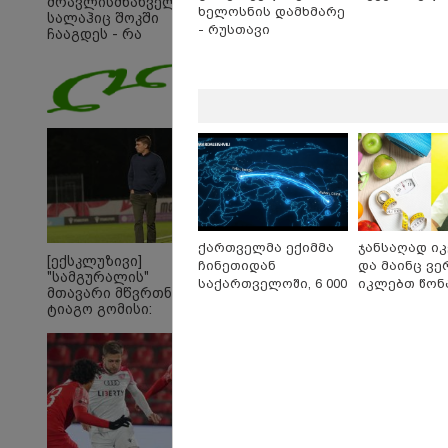
მრავლისმნახველი
ხელოსნის დამხმარე
სალაჰიც შოკში
- რუსთავი
ჩააგდეს - რა
ხდებოდა ტრაბზონში
ეგვიპტელი
ფეხბურთელის
წარდგენისას
ქართველმა ექიმმა
ჯანსაღად ი
[ექსკლუზივი]
ჩინეთიდან
და მაინც ვე
"სამგურალის"
საქართველოში, 6 000
იკლებთ წონა
მთავარი მწვრთნელი
კილომეტრის
ლაშა უჩავა 
ტიაგო გომისი:
დაშორებით,
მიზეზებზე ს
"საქართველო
ტელერობოტული
ტალანტების
ოპერაცია ჩაატარა -
ქვეყანაა"!
ისტორია დაწერილია
19:05 
"200
გადავ
წლის 