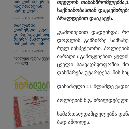
თბილისის მერია
თვე­ლოს თა­ნამ­შრომ­ლებ­მა,19
ინფორმაციას
საქ­მი­ა­ნო­ბას­თან და­კავ­ში­
ავრცელებს
ბრალ­დე­ბით და­ა­კა­ვეს.
22:28 / 07-08-2026
თბილისში,
ლოზუნგით „გვახსოვს
„გა­მო­ძი­ე­ბით დად­გინ­და, 
გმირები, გვახსოვს
თბილისი - ანტალია
თბ
მტერი” მსვლელობა
1085.80 ლარიდან
14
დოფ­ლის გამ­ზირ­ზე სამ­სა­ხუ­
მიმდინარეობს
რულ-ინ­სპექ­ტო­რი, პო­ლი­ცი­ის
21:30 / 07-08-2026
ია­რა­ღის გა­მო­ყე­ნე­ბით ყე­ლ
იხილეთ დღის ყველა
სიახლე
ცვე­ლი სა­ა­ვად­მყო­ფო­შია მო­თ
Faceამბები
დახ­მა­რე­ბა უტარ­დე­ბა. მის ს
და­ნა­შა­უ­ლი 11 წლამ­დე ვა­დით
პო­ლი­ცი­ამ მ.გ. ბრალ­დე­ბუ­ლი
სა­მარ­თალ­დამ­ცვე­ლებ­მა და­ნა
ბად ამო­ი­ღეს.