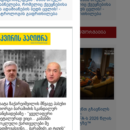
აბნელება, რომელიც ქვეყნებისა
დაბნელება, რომელიც ქვეყნებისა
ა ადამიანების ბედს ცვლის! -
და ადამიანების ბედს ცვლის! -
სტროლოგის გაფრთხილება
ასტროლოგის გაფრთხილება
თვის
ი
მნიშვნელოვანი ინფორმაცია
და
ამბობს
ძე
მდეგ
აატა ზაქარეიშვილის მწვავე პასუხი
11:13 / 05-08-2026
იორგი ბარამიძის სკანდალურ
Hisense წარმოგიდგენთ გზავნილს
2026
ანცხადებაზე - "ყველაფერი
"ინოვაციები უკეთესი
ცხოვრებისათვის" FIFA-ს 2026 წლის
ეტალურად ვიცი... კამანში
თ, ენამ
მსოფლიო ჩემპიონატზე™
ოკლული ქართველები მე
ზრს და არ
ადმოვასვენე... ბარამიძე კი ტყუის"
რგი, თუმცა თუ