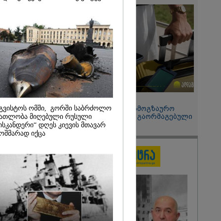
 მეპარება
გი ბარამიძის
ია" - ნიკა
2026
ოყვარე ხალხი
, ყაზახს,
,
ლს,
 ამერიკელს,
მოვიდეს,
15:49 / 06-08-2026
ული... არავინ
გვისტოს ომში, გორში საბრძოლო
შეიძინე ალდაგის სამოგზაურო
 არაა" -
დაზღვევა და მიიღე გაორმაგებული
ათლობა მიღებული რუსული
ინტერნეტი
ისკანდერი“ დღეს კიევის მთავარ
ოშმარად იქცა