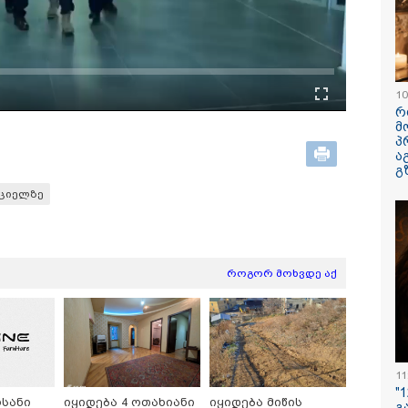
ავუხსნათ,
კატეგორიის ყველა სიახლე
არ დაიბადო
სიდონია
10
რ
მ
პ
ა
გ
ციელზე
 ისმინს სახლში
"ამ ვიდეოს ნახვა
ამ წუთეში ბ
ყენებული მომსასმენი
ჩემთვის იყო სიკვდილი"
ხოფის ბაზ
როგორ მოხვდე აქ
წყობილობის
- რას ამბობს
ხანძარია
აწერში, სადაც ნია
დაკარგული 17 წლის
აძე მამას ესაუბრება?
ბიჭის დედა
ვიდეოკადრებზე, სადაც
შვილის განწირული
ვედრების ხმა ამოიცნო
11
"
ოსანი
იყიდება 4 ოთახიანი
იყიდება მიწის
გ