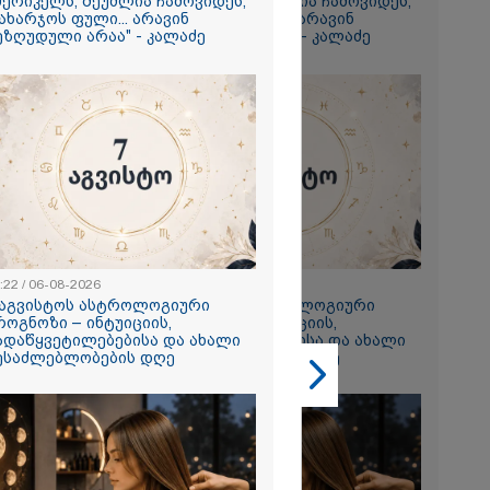
მერიკელს, შეუძლია ჩამოვიდეს,
ამერიკელს, შეუძლია ჩამოვიდეს,
ახარჯოს ფული... არავინ
დახარჯოს ფული... არავინ
გიორგი
ეზღუდული არაა" - კალაძე
შეზღუდული არაა" - კალაძე
ხადებაზე
2026
რ ცოტნესთვის
 სახლში
ად ცხოვრობს
 რომელიც
:22 / 06-08-2026
23:22 / 06-08-2026
ნდერძში ერთი
 აგვისტოს ასტროლოგიური
7 აგვისტოს ასტროლოგიური
კი არ არის
როგნოზი – ინტუიციის,
პროგნოზი – ინტუიციის,
ლი" - ანა
ადაწყვეტილებებისა და ახალი
გადაწყვეტილებებისა და ახალი
2026
ესაძლებლობების დღე
შესაძლებლობების დღე
ონიკიდან
რე,
დ მიგვაჩნია,
ნის გასვენება
რ მოხდეს, ეს
ს ისეთი
თა უნდა