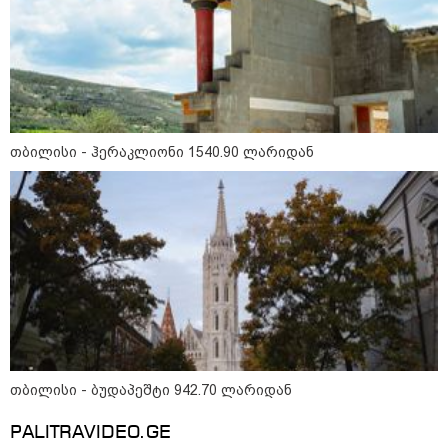
რა უნდა გავაკეთოთ პირველ
რიგში შუქის გამორთვისას: 5
მნიშვნელოვანი ნაბიჯი
1-დღიანი ტურები თბილისიდან:
თბილისი - ჰერაკლიონი 1540.90 ლარიდან
სად წავიდეთ დილით და
დავბრუნდეთ საღამოს?
მსოფლიო
თბილისი - ბუდაპეშტი 942.70 ლარიდან
PALITRAVIDEO.GE