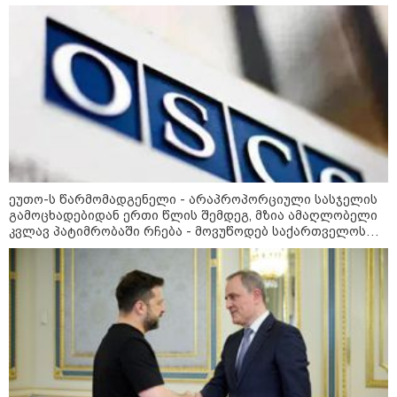
მოვიმარაგო არა მხოლოდ სანთლები, არამედ აღვადგინო
„ორ სკამზე ჯდომის“
შესაძლებლობა შეიძლება
ხაზის ტელეფონიც
დასრულდეს“ - მირიან
მირიანაშვილის ანალიზი
ჯარისკაცი, რომელიც 29 წელი
იბრძოდა, რადგან ომის
დამთავრების არ სჯეროდა...
ეუთო-ს წარმომადგენელი - არაპროპორციული სასჯელის
გამოცხადებიდან ერთი წლის შემდეგ, მზია ამაღლობელი
კვლავ პატიმრობაში რჩება - მოვუწოდებ საქართველოს
მეცნიერება
მთავრობას, მისი დაუყოვნებლივი და უპირობო
გათავისუფლებისკენ