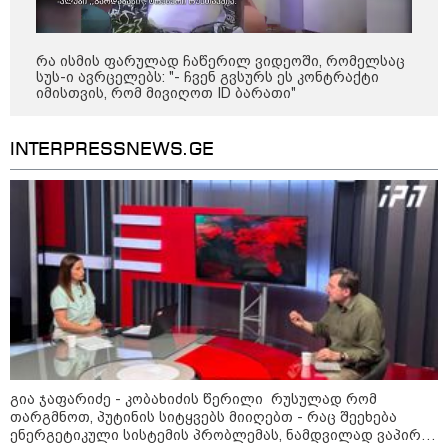
კატეგორიის ყველა სიახლე
რა ისმის ფარულად ჩაწერილ ვიდეოში, რომელსაც
სუს-ი ავრცელებს: "- ჩვენ გვსურს ეს კონტრაქტი
იმისთვის, რომ მივიღოთ ID ბარათი"
INTERPRESSNEWS.GE
რატომ ჩაბნელდა საქართველო
მესამედ: საბოტაჟი, ტექნიკური
ხარვეზი თუ
არაპროფესიონალიზმი?! -
სანდრო თვალჭრელიძის ანალიზი
ჩაკეტილი „პოლიტიკური
სამკუთხედი“ - კულუარული
თამაშები, რომლებიც დიდი
სისხლის ფასად ჯდება
გია ჯაფარიძე - კობახიძის წერილი რუსულად რომ
თარგმნოთ, პუტინის სიტყვებს მიიღებთ - რაც შეეხება
„ოქტომბრისთვის საქართველოს
ენერგეტიკული სისტემის პრობლემას, ნამდვილად ვაპირებ
არჩევანის გაკეთება მოუწევს...