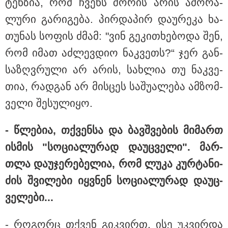
ტენ­ზია, რომ ჩვენს შო­რის არის ამო­რა­
ლუ­რი გა­რი­გე­ბა. პირ­და­პირ და­უ­რე­კა ხა­
თუ­ნას სო­ფის ძმამ: "ვინ გე­კი­თხე­ბო­და შენ,
რომ იმათ აძ­ლევ­დიო ნაკ­ვეთს?“ ჯერ გან­
სა­ზღვრუ­ლი არ არის, სახ­ლია თუ ნაკ­ვე­
თია, რად­გან არ მის­ცეს სა­შუ­ა­ლე­ბა ამ­ზომ­
ვე­ლი შე­სუ­ლი­ყო.
- წლე­ბია, თქვენ­სა და ბავ­შვე­ბის მი­მართ
ის­მის "სო­ცი­ა­ლუ­რად და­უც­ვე­ლი". მარ­
თლა და­უ­ჯე­რე­ბე­ლია, რომ ლუკა კურ­ტა­ნი­
13:59 / 06-08-2026
ძის შვი­ლე­ბი იყ­ვნენ სო­ცი­ა­ლუ­რად და­უც­
ნიკა მელიას სასამართლოს
ვე­ლე­ბი...
უპატივცემლობის ფაქტზე 1 წლით და 6
თვით თავისუფლების აღკვეთა მიესაჯა
- რო­გორც თქვენ გიკ­ვირთ, ისე უკ­ვირ­და