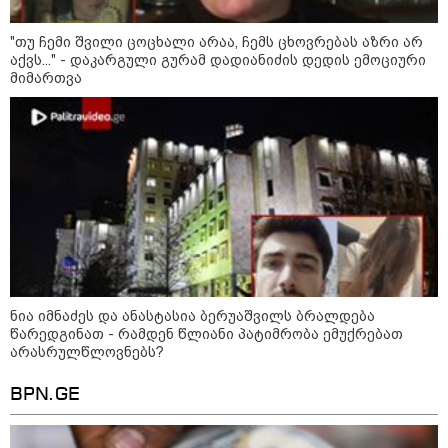
ედება ბრალი
"თუ ჩემი შვილი ცოცხალი არაა, ჩემს ცხოვრებას აზრი არ
აქვს..." - დაკარგული გურამ დადიანიძის დედის ემოციური
მიმართვა
14:08 / 05-08-2026
ლაიფციგის აეროპორტში
უკრაინულ თვითმფრინავთან
ახლოს ასაფეთქებელი
მოწყობილობით აღჭურვილი
დრონი აღმოაჩინეს - რას წერს
მედია
13:22 / 05-08-2026
საფრანგეთის სოფელში ტყის
ხანძრის შემდეგ მეორე
მსოფლიო ომის დროინდელი
ასობით ჭურვი აღმოაჩინეს -
"რიგრიგობით
ნია იმნაძეს და ანასტასია ბერუაშვილს ბრალდება
ფეთქდებოდნენ..."
წარედგინათ - რამდენ წლიანი პატიმრობა ემუქრებათ
არასრულწლოვნებს?
12:38 / 05-08-2026
იტალიაში ქალმა, ლატარიის
BPN.GE
ბილეთი, რომელმაც 1 მლნ
მოიგო, შემთხვევით ნაგავში
გადააგდო - ის დასუფთავების