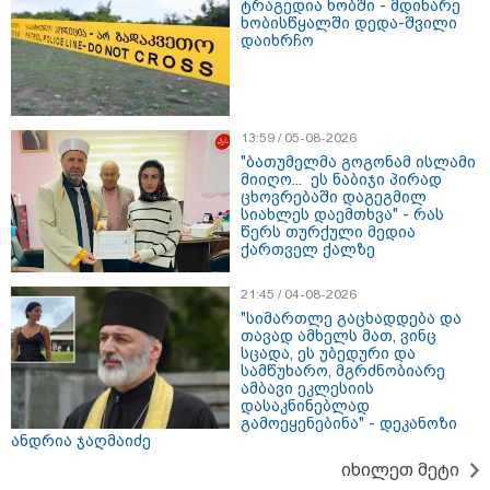
ტრაგედია ხობში - მდინარე
"დღეს ვიმგზავრეთ
ხობისწყალში დედა-შვილი
მატარებლით, რომელიც ახალი
დაიხრჩო
სიჩქარით მოძრაობს, მანამდე
ბათუმამდე მგზავრობის დრო
იყო 5,5 საათი და ახლა არის 4
საათამდე შემცირებული" -
ირაკლი კობახიძე
13:59 / 05-08-2026
15:17 / 06-08-2026
"ბათუმელმა გოგონამ ისლამი
შემოსავლების სამსახურში
მიიღო... ეს ნაბიჯი პირად
აზერბაიჯანული მედიის მიერ
ცხოვრებაში დაგეგმილ
გავრცელებულ ინფორმაციას
სიახლეს დაემთხვა" - რას
პასუხობენ
წერს თურქული მედია
ქართველ ქალზე
21:45 / 04-08-2026
13:39 / 06-08-2026
"სიმართლე გაცხადდება და
ბაქომ საქართველოს საგარეო
თავად ამხელს მათ, ვინც
უწყებას დიპლომატური ნოტა
სცადა, ეს უბედური და
გაუგზავნა - მიზეზი
სამწუხარო, მგრძნობიარე
აზერბაიჯანული სანომრე ნიშნის
ამბავი ეკლესიის
მქონე სატვირთოების
დასაკნინებლად
საზღვარზე შეფერხებაა:
გამოეყენებინა" - დეკანოზი
დეტალები
ანდრია ჯაღმაიძე
კატეგორიის ყველა სიახლე
იხილეთ მეტი