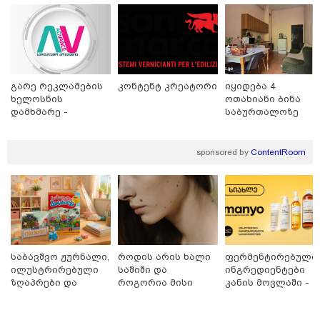
დისკრიმინაციისთვის -
განათლების სისტემა დიდი
უფსკრულისკენ მიდის“
რა მანძილზე აფიქსირებს კამერა
გზებზე მანქანის სიჩქარეს -
მითები ფოტორადარებზე
გარე რეკლამების
კონტენტ კრეატორი
იყიდება 4
ხელოსნის
ოთახიანი ბინა
დამხმარე -
საბურთალოზე
რუსთავი
sponsored by
ContentRoom
პოლიტიკა
საბავშვო ჟურნალი,
როდის არის ხალი
ფერმენტირებული
ილუსტრირებული
საშიში და
ინგრედიენტები
ზღაპრები და
როგორია მისი
კანის მოვლაში -
მაგნიტური
მოშორების
კორეული
სათამაშო 9.90
მარტივი და
ინოვაციური