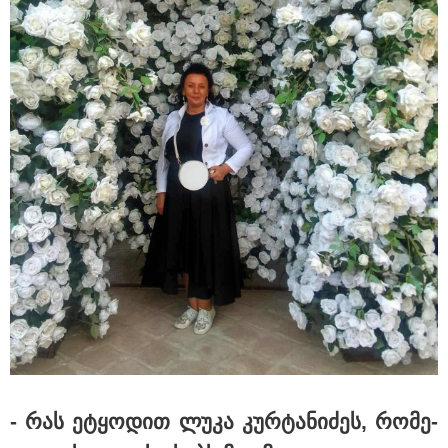
15:54 / 06-08-2026
"ბრალი არის აბურდული -
სამწუხაროა, რომ სრულიად
უდანაშაულო ბავშვის ცხოვრება
დაანგრიეს"- გიგა ავალიანის
საქმეზე დაკავებული ანასტასია
ბერუაშვილის ადვოკატი
კატეგორიის ყველა სიახლე
მკითხველის რჩევით
- რას ეტყო­დით ლუკა კურ­ტა­ნი­ძეს, რო­მე­