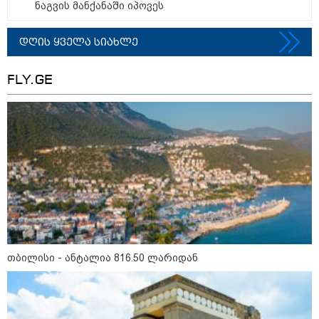
ნაგვის მანქანაში იპოვეს
დღის ზოგადი
6
ასტროლოგიური
დღის ყველა სიახლე
პროგნოზი
აგვისტო
FLY.GE
მოიმატებს მოტივაცია და აქტიური მოქმედების სურვილი.
კარგი დროა იმ საქმეების წამოსაწყებად, რომლებიც დიდ
ძალისხმევასა და ინიციატივას მოითხოვს. თავდაჯერებულობა
და პოზიტიური განწყობა დაგეხმარებათ, რომ დასახულ
მიზნებს ეტაპობრივად მიაღწიოთ.
თბილისი - ანტალია 816.50 ლარიდან
როგორ მოვამზადოთ
ვეგეტარიანული ფალაფელი