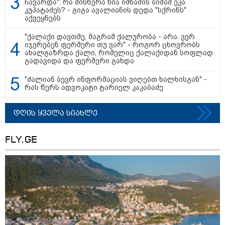
ჩავარდა": რა მისწერა ნია იმნაძის ბიძამ ეკა
კუპატაძეს? - გიგა ავალიანის დედა "სქრინს"
აქვეყნებს
მკითხველის რჩევით
"ქალაქი დავთმე, მაგრამ ქალურობა - არა. ვერ
იჯერებენ ფერმერი თუ ვარ" - როგორ ცხოვრობს
ახალგაზრდა ქალი, რომელიც ქალაქიდან სოფლად
გადავიდა და ფერმერი გახდა
"ძალიან ბევრ ინფორმაციას ვიღებთ ხალხისგან" -
რას წერს ადვოკატი ტარიელ კაკაბაძე
დღის ყველა სიახლე
FLY.GE
09:16 / 10-08-2026
23:40 / 09-08-2026
23:04 / 09-08
"მთის მხარეს ცოცხალი
კაცი, რომელმაც
ცნობილია
იპოვეს" - ვინ არის
მდინარეში დედა-
შეძლებენ
მამაკაცი, რომელმაც
შვილი გადაარჩინა და
სასურველ
ადიდებულ მდინარეში
თვითონ დინებამ
მოდელის
შესული დედა-შვილი
გაიტაცა, ცოცხალი
ფორმების
გადაარჩინა
იპოვეს