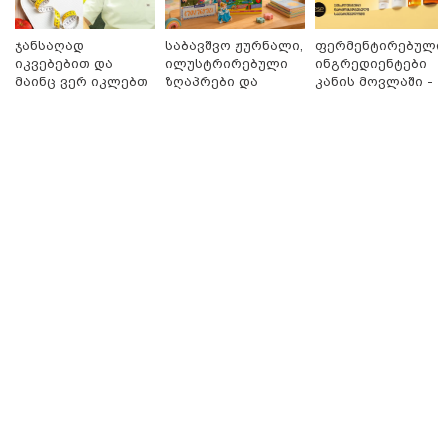
ჯანსაღად
საბავშვო ჟურნალი,
ფერმენტირებული
იკვებებით და
ილუსტრირებული
ინგრედიენტები
მაინც ვერ იკლებთ
ზღაპრები და
კანის მოვლაში -
წონაში? - ლაშა
მაგნიტური
კორეული
უჩავა მთავარ
სათამაშო 9.90
ინოვაციური
15:49 / 06-08-2026
მიზეზებზე
ლარად - "საბავშვო
ბრენდი Manyo
შეიძინე ალდაგის სამოგზაურო დაზღვევა და
საუბრობს
კარუსელში"
საქართველოშია
მიიღე გაორმაგებული ინტერნეტი
ზღაპრების სერია
დაიწყო
საზოგადოება