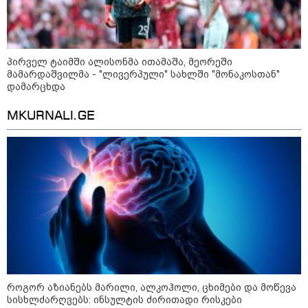
ნამდვილად არ განიარაღდება
ვოლოდიმირ ზელენსკი - ამ
კვირაში გვექნება ახალი
კონტაქტები შუამავლებთან -
პირველ ტაიმში ალისონმა ითამაშა, მეორეში
უკრაინა ყოველთვის აქტიურია
მამარდაშვილმა - "ლივერპული" სახლში "მონაკოსთან"
დამარცხდა
წალენჯიხის მუნიციპალიტეტში
MKURNALI.GE
მდინარეში ახალგაზრდა მამაკაცს
ეძებენ
"კოალიცია ცვლილებისთვის" 2024
წელს ნიკა მელიას საარჩევნო
კამპანიისას მომხდარ ინციდენტზე
მისივე გარემოცვის წევრების -
ცოტნე მირცხულავასა და
გაბრიელ კობაიძისთვის ბრალის
წაყენებას "აბსურდულს" უწოდებს
როგორ აზიანებს მარილი, ალკოჰოლი, ცხიმები და მოწევა
სისხლძარღვებს: ინსულტის ძირითადი რისკები