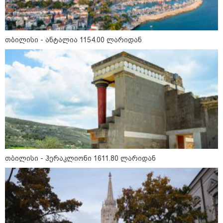
წალენჯიხაში, მდინარეში
თბილისი - ანტალია 1154.00 ლარიდან
ახალგაზრდა კაცს ეძებენ -
მანამდე მაშველებმა 2 ბავშვისა
და 1 ქალის გადარჩენა მოახერხეს
კიდევ ერთ დაკარგული
ახალგაზრდა - ოჯახი 26 წლის
ბიჭს 10 წელია ეძებს
24 წლის ფეხბურთელს თამაშის
თბილისი - ჰერაკლიონი 1611.80 ლარიდან
დროს ელვამ დაარტყა -
ტრაგიკული მომენტის ამსახველი
კადრები ტაილანდიდან მედიაში
ვრცელდება
"ყოველთვის ჩემზე უკეთესს
მხდიდი - შენი ავადმყოფობითაც