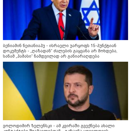
ბენიამინ ნეთანიაჰუ - ისრაელი უარყოფს 15-პუნქტიან
დოკუმენტს - „ღაზადან“ ძალების გაყვანა არ მოხდება,
სანამ „ჰამასი“ ნამდვილად არ განიარაღდება
კატეგორიები
დღის ზოგადი
10
ასტროლოგიური
პროგნოზი
აგვისტო
ვოლოდიმირ ზელენსკი - ამ კვირაში გვექნება ახალი
კონტაქტები შუამავლებთან - უკრაინა ყოველთვის