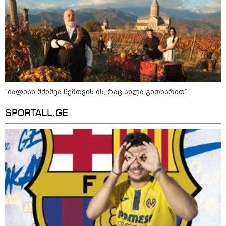
ინფექციას ებრძვიან - რა უნდა ვიცოდეთ
და რამდენად სახიფათოა
13:36 / 09-08-2026
24 წლის ფეხბურთელს თამაშის
დროს ელვამ დაარტყა,
დაშავდა 12 ადამიანი -
ვრცელდება ტრაგიკული
"ძალიან მძიმეა ჩემთვის ის, რაც ახლა გითხარით“
მომენტის ამსახველი კადრები
ტაილანდიდან
SPORTALL.GE
12:47 / 09-08-2026
რუსული მხარის ინფორმაციით,
უკრაინამ ბელგოროდზე
დრონებით იერიში მიიტანა,
დაიღუპა 3 ადამიანი და
დაშავდა 25
10:17 / 09-08-2026
რუსებმა ხარკოვს და ოდესას
დაარტყეს, არიან დაღუპულები
და დაშავებულები - რა