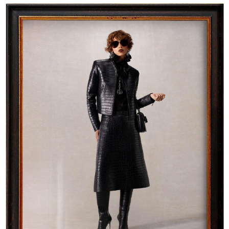
17:32 / 09-08-2026
კიდევ ერთ დაკარგულს ოჯახი 10 წელია ეძებს - რას
ამბობს 26 წლის ახალაგაზრდის დედა?
17:12 / 09-08-2026
უნცია ოქრო დღიურად 101
დოლარით გაძვირდა - რა ღირს
გრამი საქართველოში?
20:07 / 09-08-2026
"ნაქირავებში ვარ ამჟამად ამ
კომპანიის გამო და ძალიან
მიჭირს ქირის გადახდა, რა
შეიძლება გაკეთდეს?" - რას
ურჩევს იურისტი "სფერო
ჰოლდინგისგან"