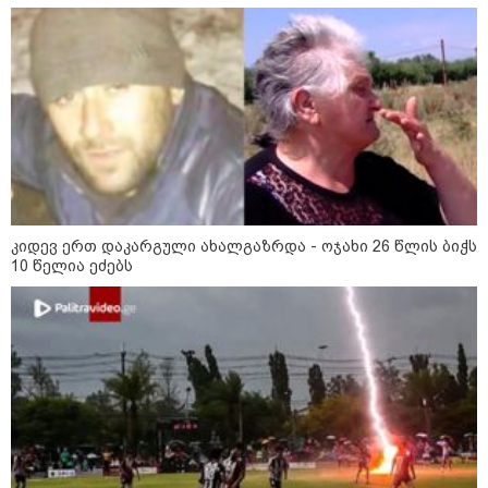
12:34 / 08-08-2026
რას აცხადებს ირაკლი კობახიძე
ელექტროენერგიის რამდენჯერმე
გათიშვასთან დაკავშირებით?
19:32 / 08-08-2026
კიდევ ერთ დაკარგული ახალგაზრდა - ოჯახი 26 წლის ბიჭს
"სიმბოლურია, რომ კობახიძის
10 წელია ეძებს
მოღალატეობრივი განცხადება
საქართველოს
თავისუფლებისთვის შეწირული
გმირების მემორიალზე
გაკეთდა" - "ნაციონალური
მოძრაობა"
19:03 / 08-08-2026
"მკაცრად ვგმობთ ირაკლი
კობახიძის განცხადებას" -
"კოალიცია ცვლილებისთვის"