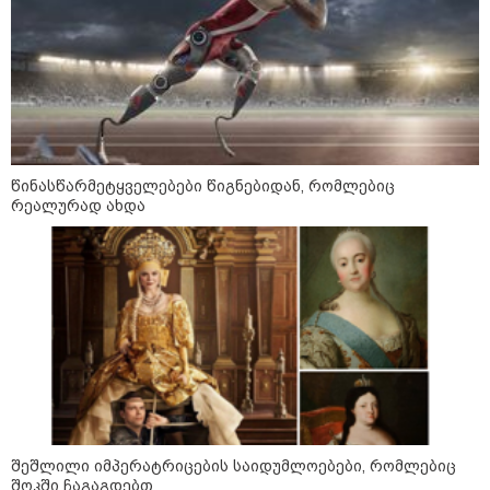
ადმინისტრაციამ “UFO”- ს
ფაილების მორიგი პაკეტი
გამოაქვეყნა
22:30 / 07-08-2026
ინტერნეტში ამაღელვებელი
კადრები ვრცელდება - როგორ
გადაარჩინა 56 წლის კაცმა
წინასწარმეტყველებები წიგნებიდან, რომლებიც
ბავშვები აბობოქრებულ ზღვაში
რეალურად ახდა
დახრჩობას
კატეგორიის ყველა სიახლე
"არის პოლარიზაციის კიდევ უფრო
გაღრმავების საფრთხე და ...“
შეშლილი იმპერატრიცების საიდუმლოებები, რომლებიც
შოკში ჩაგაგდებთ