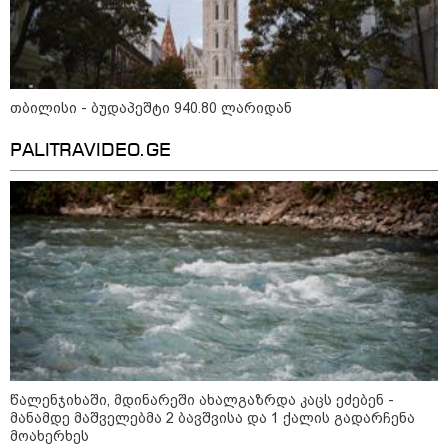
კი აგრძელებ ამის გაკეთებას" -
თეონა კონტრიძე მეუღლეს
ემოციურ "პოსტს" უძღვნის
თბილისი - ბუდაპეშტი 940.80 ლარიდან
პოლიტიკა
PALITRAVIDEO.GE
წალენჯიხაში, მდინარეში ახალგაზრდა კაცს ეძებენ -
მანამდე მაშველებმა 2 ბავშვისა და 1 ქალის გადარჩენა
მოახერხეს