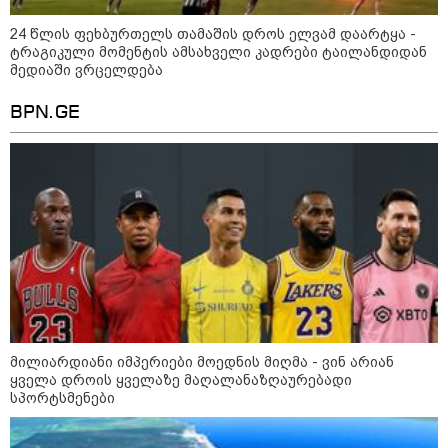
24 წლის ფეხბურთელს თამაშის დროს ელვამ დაარტყა -
ტრაგიკული მომენტის ამსახველი კადრები ტაილანდიდან
16:33 / 08-08-2026
მედიაში ვრცელდება
"გიორგი ბარამიძემ რაღაც
არასწორად ჩამოაყალიბა,
მაგრამ ნამდვილად არ
BPN.GE
ეკუთვნის წიხლი ივანიშვილის
ღალატზე დაფუძნებული
დიქტატურის მსახურებისგან" -
მიხეილ სააკაშვილი
16:22 / 08-08-2026
"აი, ეს არის სამშობლოს
ღალატი" - როგორ ეხმაურება
ნიკა გვარამია აგვისტოს ომთან
დაკავშირებით ირაკლი
კობახიძის განცხადებას?
კატეგორიის ყველა სიახლე
მილიარდიანი იმპერიები მოედნის მიღმა - ვინ არიან
ყველა დროის ყველაზე მაღალანაზღაურებადი
სპორტსმენები