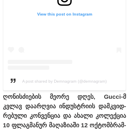
View this post on Instagram
23:04 / 09-08-2026
ცნობილია, თუ სად შეძლებენ მშობლები სასურველი
A post shared by Demnagram (@demnagram)
ზომისა და მოდელის სასკოლო ფორმების შეძენას
ღო­ნის­ძი­ე­ბის მე­ო­რე დღეს, Gucci-მ
კვლავ და­არ­ღვია ინ­დუსტრი­ის დამ­კვიდ­
რე­ბუ­ლი კონ­ვენ­ცია და ახა­ლი კო­ლექ­ცია
10 ფლაგ­მა­ნურ მა­ღა­ზი­ა­ში 12 ოქ­ტომ­ბრამ­