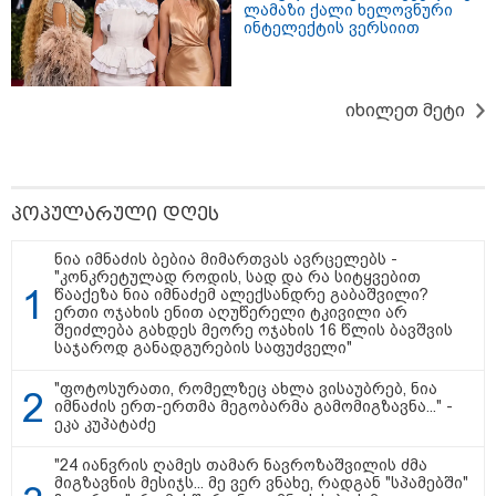
ლამაზი ქალი ხელოვნური
მშობლები სასურველი ზომისა
ინტელექტის ვერსიით
და მოდელის სასკოლო
ფორმების შეძენას
იხილეთ მეტი
22:11 / 09-08-2026
წალენჯიხაში, მდინარეში
მამაკაცმა ახალგაზრდა დედა-
შვილის გადარჩენა შეძლო,
თუმცა თავად ძლიერი
პოპულარული დღეს
დინებიდან გამოსვლა ვეღარ
მოახერხა და წყალმა გაიტაცა
ნია იმნაძის ბებია მიმართვას ავრცელებს -
"კონკრეტულად როდის, სად და რა სიტყვებით
წააქეზა ნია იმნაძემ ალექსანდრე გაბაშვილი?
21:52 / 09-08-2026
ერთი ოჯახის ენით აღუწერელი ტკივილი არ
ვინ არიან ყველა დროის
შეიძლება გახდეს მეორე ოჯახის 16 წლის ბავშვის
ყველაზე მაღალანაზღაურებადი
საჯაროდ განადგურების საფუძველი"
სპორტსმენები
"ფოტოსურათი, რომელზეც ახლა ვისაუბრებ, ნია
იმნაძის ერთ-ერთმა მეგობარმა გამომიგზავნა..." -
ეკა კუპატაძე
კატეგორიის ყველა სიახლე
"24 იანვრის ღამეს თამარ ნავროზაშვილის ძმა
მიგზავნის მესიჯს... მე ვერ ვნახე, რადგან "სპამებში"