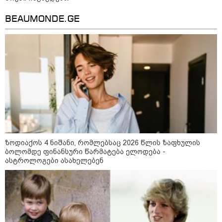
BEAUMONDE.GE
"გონებაში ვალაგებდი, ეს ამბავი
პირველად ვისთვის მეთქვა, ვის
უნდა ჩავექოლე“
"ძალიან მძიმეა ჩემთვის ის, რაც
ახლა გითხარით“
ზოდიაქოს 4 ნიშანი, რომლებსაც 2026 წლის ზაფხულის
"ეს უზნეო გზა
ბოლომდე ფინანსური წარმატება ელოდება -
ხელისუფლებისთვის ცუდად
ასტროლოგები ასახელებენ
მთავრდება ხოლმე“