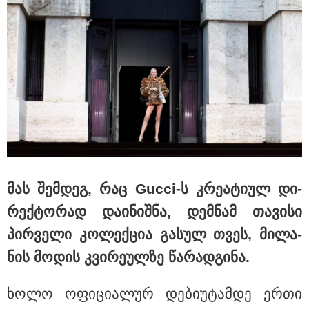
დაკავებულია 3 პირი, მათ შორის
2 არასრულწლოვანი - პოლიცია,
თბილისში კურიერზე ჯგუფურად
ძალადობის საქმეზე
ინფორმაციას ავრცელებს
მას შემ­დეგ, რაც Gucci-ს კრე­ა­ტი­ულ დი­
რექ­ტო­რად და­ი­ნიშ­ნა, დემ­ნამ თა­ვი­სი
პირ­ვე­ლი კო­ლექ­ცია გა­სულ თვეს, მი­ლა­
ნის მო­დის კვი­რე­ულ­ზე წა­რად­გი­ნა.
ხოლო ოფი­ცი­ა­ლურ დე­ბი­უ­ტამ­დე ერთი
23:40 / 09-08-2026