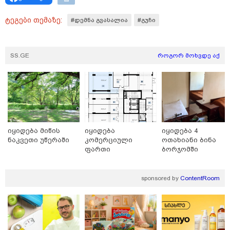
ტეგები თემაზე:
#დემნა გვასალია
#გუჩი
მნიშვნელოვანი ინფორმაცია
SS.GE
როგორ მოხვდე აქ
იყიდება მიწის
იყიდება
იყიდება 4
ნაკვეთი უწერაში
კომერციული
ოთახიანი ბინა
ფართი
ბორჯომში
11:13 / 05-08-2026
საბურთალოზე
Hisense წარმოგიდგენთ გზავნილს "ინოვაციები
უკეთესი ცხოვრებისათვის" FIFA-ს 2026 წლის
მსოფლიო ჩემპიონატზე™
sponsored by
ContentRoom