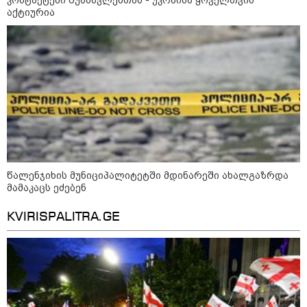
აქტიურია
აგვისტო აგარაკზე: ეს 5 საქმე
უნდა მოასწროთ შემოდგომის
დადგომამდე
ფული ამ ზოდიაქოს ნიშნების
ხელში აღმოჩნდება: ვინ
გამდიდრდება?
წალენჯიხის მუნიციპალიტეტში მდინარეში ახალგაზრდა
მამაკაცს ეძებენ
როგორ ჩავიცვათ 40 წლის
შემდეგ: მილიონერების
KVIRISPALITRA.GE
სტილისტის 8 ოქროს წესი და
აუცილებელი სამოსი