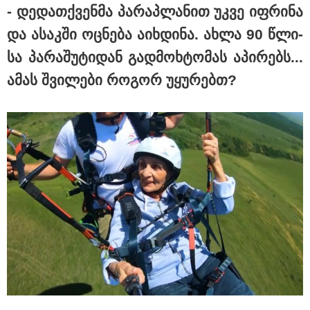
- დე­დათ­ქვენ­მა პა­რაპ­ლა­ნით უკვე იფ­რი­ნა
და ასაკ­ში ოც­ნე­ბა აიხ­დი­ნა. ახლა 90 წლი­
სა პა­რა­შუ­ტი­დან გად­მოხ­ტო­მას აპი­რებს...
ამას შვი­ლე­ბი რო­გორ უყუ­რებთ?
11:17 / 08-08-2026
არშემდგარი ქორწინება 15 წლით უფროს
ქართველთან - ალინა კაბაევას
საიდუმლო ცხოვრება: როგორ
გამოიყურებოდა ის პლასტიკურ
ოპერაციებამდე
14:20 / 08-08-2026
"ქალაქი დავთმე, მაგრამ
ქალურობა - არა. ვერ იჯერებენ
ფერმერი თუ ვარ" - როგორ
ცხოვრობს ახალგაზრდა ქალი,