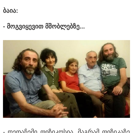
ბაია:
კატეგორიის ყველა სიახლე
- მოგ­ვი­ყე­ვით მშობ­ლებ­ზე...
აშშ-მა საქართველოში
დაფუძნებული კრიპტოკომპანია
დაასანქცირა
„ნაციონალური მოძრაობა“ -
სიმბოლურია, რომ კობახიძის
მოღალატეობრივი განცხადება
საქართველოს
თავისუფლებისთვის შეწირული
გმირების მემორიალზე გაკეთდა
პაატა ზაქარეიშვილი -
შეუძლებელია ბარამიძის
- დე­და­ჩე­მი ფი­ზი­კო­სია, მაგ­რამ ფი­ზი­კა­ზე