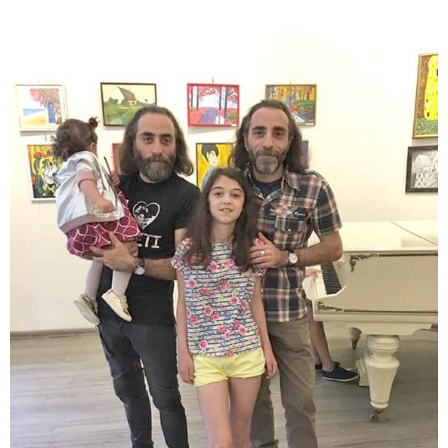
12:46 / 07-08-2026
ოკუპირებულ აფხაზეთში საწვავის
დეფიციტია, კილომეტრიანი რიგები და
შეზღუდვა საწვავის ჩასხმაზე - რა
ინფორმაციას აქვეყნებს "დემოკრატიის
კვლევის ინსტიტუტი“
14:23 / 05-08-2026
ევროპელმა და რუსმა ყოფილმა
მაღალჩინოსნებმა უკრაინაში
ომთან დაკავშირებით
მოლაპარაკებები გამართეს - რა
არის ცნობილი შეხვედრაზე
09:55 / 05-08-2026
მორიგი თავდასხმა Wildberries-
ის საწყობზე - დრონებით
თავდასხმის შემდეგ, ტულას
ოლქში მდებარე საწყობში
ხანძარია