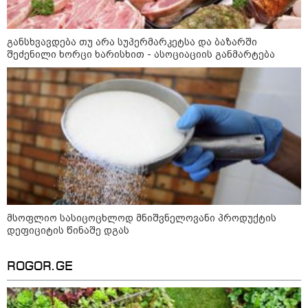
განსხვავდება თუ არა სუპერმარკეტსა და ბაზარში
შეძენილი ხორცი ხარისხით - ასოციაციის განმარტება
11:36 / 08-08-2026
წელიწადნახევარში საქართველოში 164
ადამიანი დაიკარგა - 57 პირს ამ დრომდე
მსოფლიო სასიცოცხლოდ მნიშვნელოვანი პროდუქტის
ეძებენ
დეფიციტის წინაშე დგას
ROGOR.GE
15:03 / 08-08-2026
ბრუკლინელმა ქალმა ძვირფასი
ბეჭდები, ოჯახის რელიკვია,
შემთხვევით ნაგავში გადააგდო