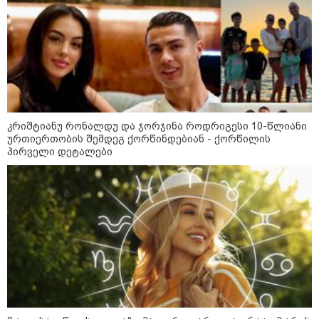
22:45 / 07-08-2026
14 წლის მოზარდმა საკუთარი
პაპა და ბებია მოკლა, შემდეგ კი
სკოლაში ცეცხლი გახსნა - რა
დეტალები ხდება ცნობილი
ბანგკოკში მომხდარი
ტრაგედიიდან
კრიშტიანუ რონალდუ და ჯორჯინა როდრიგესი 10-წლიანი
ურთიერთობის შემდეგ ქორწინდებიან - ქორწილის
პირველი დეტალები
13:24 / 07-08-2026
ევროპაში საწვავის ფასები
მკვეთრად შეიცვალა - რომელ
ქვეყნებშია ბენზინი ყველაზე
ძვირი და ყველაზე იაფი
09:52 / 07-08-2026
"რაკეტები ჩვენც გვჭირდება" -
დონალდ ტრამპი უკრაინისთვის
Patriot-ის რაკეტების გაგზავნაზე