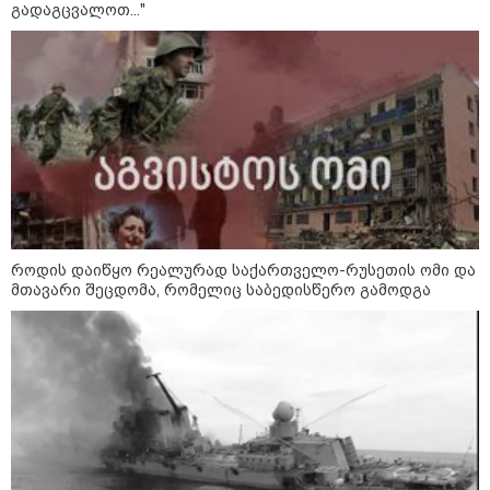
გადაგცვალოთ..."
12:18 / 08-08-2026
"რუსეთმა განახორციელა
საქართველოს ტერიტორიების
20%-ის ოკუპაცია და
სააკაშვილის, მისი რეჟიმის
ღალატი ვერანაირად ვერ
გადაფარავს ამ დანაშაულს" -
ირაკლი კობახიძე
11:54 / 08-08-2026
"ანწუხელიძე გმირია,
რომელმაც თავი დადო
სამშობლოსთვის - გამოვიდა
სააკაშვილი და თავის თავზე
როდის დაიწყო რეალურად საქართველო-რუსეთის ომი და
დაიბრალა ანწუხელიძის
მთავარი შეცდომა, რომელიც საბედისწერო გამოდგა
გმირობა" - ირაკლი კობახიძე
11:40 / 08-08-2026
"18 წელი გავიდა აგვისტოს ომის
შემდეგ, თუმცა დღესაც ყველას
გვახსოვს, ის უმძიმესი დღეები
და ჩვენი ვალია, პატივი
მივაგოთ აგვისტოს ომში
დაღუპული გმირების ხსოვნას" -
ირაკლი კობახიძე