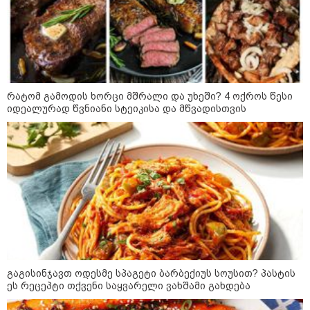
იქნებოდა, საქართველოს
ხელისუფლებაში სააკაშვილის
მარიონეტული რეჟიმის ნაცვლად
„ქართული ოცნების“ მსგავსი
პატრიოტული ძალა რომ
ყოფილიყო, თუ 2008 წლის ომი თუ
ნიკოლ ფაშინიანსა და ილჰამ
არ იქნებოდა, დიდი ალბათობით,
ალიევს შორის სატელეფონო
არც უკრაინის ომი იქნებოდა
საუბარი შედგა
რატომ გამოდის ხორცი მშრალი და უხეში? 4 ოქროს წესი
იდეალურად წვნიანი სტეიკისა და მწვადისთვის
მოზაიკა
გაგისინჯავთ ოდესმე სპაგეტი ბარბექიუს სოუსით? პასტის
ეს რეცეპტი თქვენი საყვარელი ვახშამი გახდება