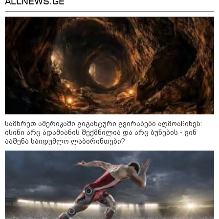
ALLNEWS.GE
სამხრეთ ამერიკაში გიგანტური გვირაბები აღმოაჩინეს:
ისინი არც ადამიანის შექმნილია და არც ბუნების - ვინ
ააშენა საიდუმლო ლაბირინთები?
კატეგორიები
დღის ზოგადი
8
ასტროლოგიური