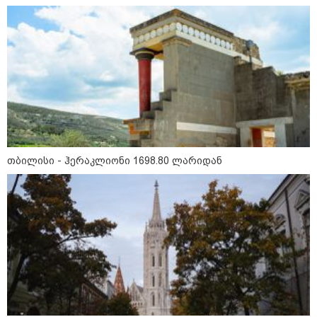
11:40 / 08-08-2026
"18 წელი გავიდა აგვისტოს ომის
შემდეგ, თუმცა დღესაც ყველას
გვახსოვს, ის უმძიმესი დღეები
და ჩვენი ვალია, პატივი
მივაგოთ აგვისტოს ომში
დაღუპული გმირების ხსოვნას" -
ირაკლი კობახიძე
15:03 / 08-08-2026
ბრუკლინელმა ქალმა ძვირფასი
ბეჭდები, ოჯახის რელიკვია,
შემთხვევით ნაგავში გადააგდო
თბილისი - ჰერაკლიონი 1698.80 ლარიდან
- ბეჭდები 9 ტონა ნაგავში
იპოვეს
13:16 / 08-08-2026
"ძალიან ბევრ ინფორმაციას
ვიღებთ ხალხისგან" - რას წერს
ადვოკატი ტარიელ კაკაბაძე