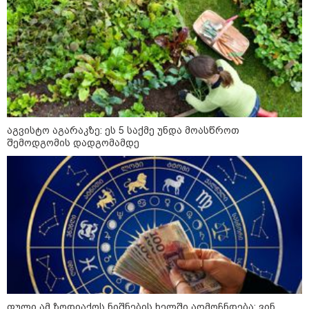
- ბეჭდები 9 ტონა ნაგავში
იპოვეს
22:28 / 07-08-2026
სად იზღუდება მოძრაობა -
თბილისის მერია ინფორმაციას
ავრცელებს
აგვისტო აგარაკზე: ეს 5 საქმე უნდა მოასწროთ
შემოდგომის დადგომამდე
21:30 / 07-08-2026
თბილისში, ლოზუნგით
„გვახსოვს გმირები, გვახსოვს
მტერი” მსვლელობა
მიმდინარეობს
20:58 / 07-08-2026
"იპოვონ ერთი გოგონა, ვისაც
გიგა სექსუალურად ავიწროებდა
- თუ გამოჩნდება ასეთი
ფული ამ ზოდიაქოს ნიშნების ხელში აღმოჩნდება: ვინ