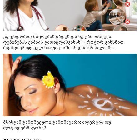
ხანძარია
09:12 / 05-08-2026
14 გარდაცვლილი, 22
დაშავებული, მასშტაბური
„ნუ ენდობით მწერების ბადეს და ნუ გამოიწვევთ
ხანძარი - რუსეთმა კიევზე
ღებინებას ქიმიის გადაყლაპვისას“ - როგორ ვიხსნათ
იერიში ბალისტიკური
ბავშვი კრიტიკულ სიტუაციაში, პედიატრ სალომე
რაკეტებით მიიტანა
ახვლედიანის რჩევები
14:13 / 04-08-2026
მორიგი თავდასხმა რუსეთში,
ნავთობგადამამუშავებელ
ქარხანაზე - რა დეტალებია
ცნობილი
კატეგორიის ყველა სიახლე
მზისგან გამოწვეული გამონაყარი: ალერგია თუ
ფოტოდერმატოზი?