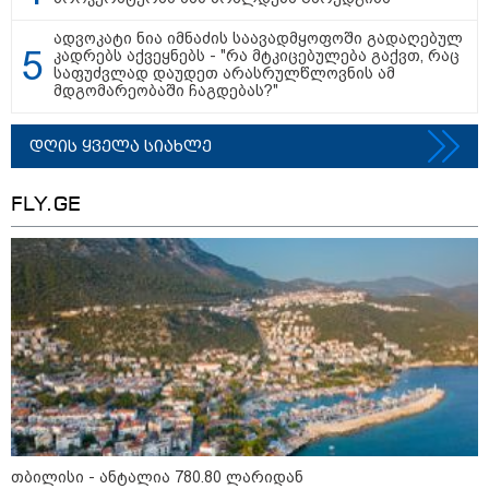
ადვოკატი ნია იმნაძის საავადმყოფოში გადაღებულ
კადრებს აქვეყნებს - "რა მტკიცებულება გაქვთ, რაც
საფუძვლად დაუდეთ არასრულწლოვნის ამ
მდგომარეობაში ჩაგდებას?"
დღის ყველა სიახლე
11:18 / 08-08-2026
"კიევი, დასავლეთი და ქართველი რადიკალები
FLY.GE
სამხრეთ კავკასიაში თბილისის ახალ სისხლიან
ავანტიურებში ჩათრევას ცდილობენ" - რუსეთის
საგარეო უწყება
11:36 / 08-08-2026
წელიწადნახევარში
საქართველოში 164 ადამიანი
დაიკარგა - 57 პირს ამ დრომდე
ეძებენ
თბილისი - ანტალია 780.80 ლარიდან