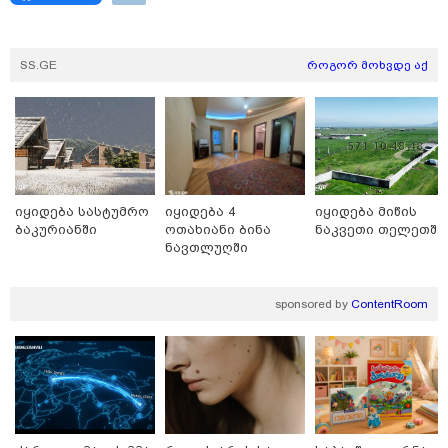
დედამიწაზე სიცოცხლის
წარმოშობის შესახებ აქამდე
არსებული თეორიები თავდაყირა
SS.GE
როგორ მოხვდე აქ
დგება - რა აღმოაჩინეს
მეცნიერებმა?
იყიდება სასტუმრო
იყიდება 4
იყიდება მიწის
ბაკურიანში
ოთახიანი ბინა
ნაკვეთი თელეთში
ნავთლუღში
sponsored by
ContentRoom