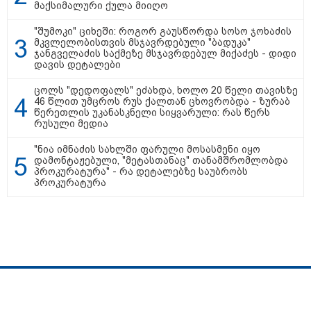
ცხოვრობს ახალგაზრდა ქალი,
მაქსიმალური ქულა მიიღო
რომელიც ქალაქიდან სოფლად
გადავიდა და ფერმერი გახდა
"შუმოკი" ციხეში: როგორ გაუსწორდა სოსო ჯოხაძის
მკვლელობისთვის მსჯავრდებული "ბადუკა"
ჯანგველაძის საქმეზე მსჯავრდებულ მიქაძეს - დიდი
09:36 / 08-08-2026
დავის დეტალები
"ბავშვობიდან ასე ვარ..
ფანატიკურად ვარ შეყვარებული
ცოლს "დედოფალს" ეძახდა, ხოლო 20 წელი თავისზე
საქართველოზე" - გაიცანით
46 წლით უმცროს რუს ქალთან ცხოვრობდა - ზურაბ
მარტინ გუიმჯიანი, ქართულ
წერეთლის უკანასკნელი სიყვარული: რას წერს
ენასა და საქართველოზე
რუსული მედია
შეყვარებული სომეხი ბიჭი
"ნია იმნაძის სახლში ფარული მოსასმენი იყო
დამონტაჟებული, "მეტასთანაც" თანამშრომლობდა
23:15 / 07-08-2026
პროკურატურა" - რა დეტალებზე საუბრობს
ამოუცნობი ანომალიური
პროკურატურა
მოვლენები - ტრამპის
ადმინისტრაციამ “UFO”- ს
ფაილების მორიგი პაკეტი
გამოაქვეყნა
22:30 / 07-08-2026
ინტერნეტში ამაღელვებელი
სპეცპროექტები
ჩვენ შესახებ
რეკლამა
კადრები ვრცელდება - როგორ
გადაარჩინა 56 წლის კაცმა
მასალების გამოყენების პირობები
ბავშვები აბობოქრებულ ზღვაში