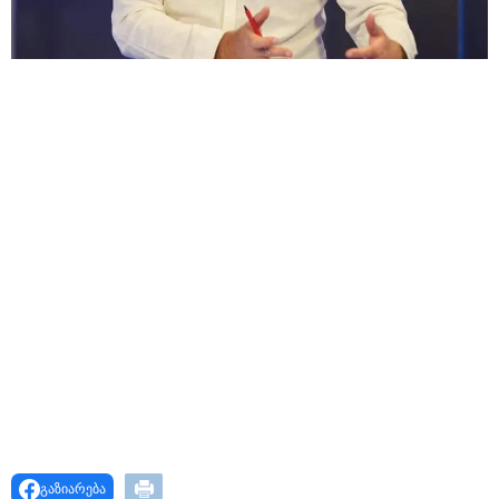
"ჩემი პერსონაჟი მატყუარა
ტიპია" - ვინ არის და როგორ
ცხოვრობს სერიალ
"USAშველოების" უჩვეულო
მეტსახელის მქონე პოპულარული
გმირი რეალურ ცხოვრებაში
"ბავშვობიდან ასე ვარ..
ფანატიკურად ვარ შეყვარებული
საქართველოზე" - გაიცანით
მარტინ გუიმჯიანი, ქართულ ენასა
და საქართველოზე
შეყვარებული სომეხი ბიჭი
"განიხილავდნენ, როგორ
ჩაიდინა გაბაშვილმა
დანაშაული" - გიგა ავალიანის
საქმის პროკურორი ნია იმნაძის
და მამის დიალოგის ფარული
ჩანაწერის შინაარსს ასაჯაროებს
გაზიარება