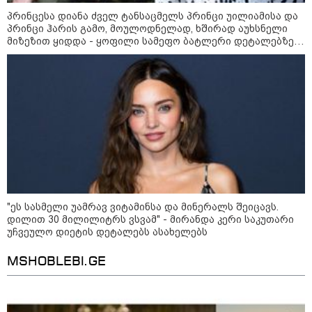
პრინცესა დიანა ძველ ტანსაცმელს პრინცი უილიამისა და
პრინცი ჰარის გამო, მოულოდნელად, ხშირად აუხსნელი
მიზეზით ყიდდა - ყოფილი სამეფო ბატლერი დეტალებზე
საკუთარ წიგნში საუბრობს
13:15 / 08-08-2026
უძველესი სენი და ეპიდემია: აშშ-ში
ერთდროულად კეთრს და ნაწლავურ
ინფექციას ებრძვიან - რა უნდა ვიცოდეთ
"ეს სასმელი უამრავ ვიტამინსა და მინერალს შეიცავს.
და რამდენად სახიფათოა
დილით 30 მილილიტრს ვსვამ" - მირანდა კერი საკუთარი
უჩვეულო დიეტის დეტალებს ასახელებს
23:40 / 07-08-2026
MSHOBLEBI.GE
იტალიამ ყველა ქალაქში
განგაშის წითელი დონე
გამოაცხადა