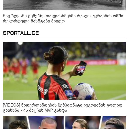
კატეგორიის ყველა სიახლე
შავ ზღვაში გემებზე თავდასხმებმა რუსეთ-უკრაინის ომში
რეკორდული მასშტაბი მიიღო
SPORTALL.GE
„სახელმძღვანელოები ოპტიმიზმის
საფუძველს არ გვაძლევს, ვინ
წერს არ ვიცით - შესაძლებელი
იყო მობილურის, როგორც
სასწავლო რესურსის უკეთ
გამოყენება“ - განათლების
სისტემის გამოწვევები
განსხვავდება თუ არა
სუპერმარკეტსა და ბაზარში
შეძენილი ხორცი ხარისხით -
ასოციაციის განმარტება
[VIDEOS] ნიდერლანდების ჩემპიონატი იეგოიანის გოლით
გაიხსნა - ის მატჩის MVP გახდა
მსოფლიო სასიცოცხლოდ
მნიშვნელოვანი პროდუქტის
დეფიციტის წინაშე დგას