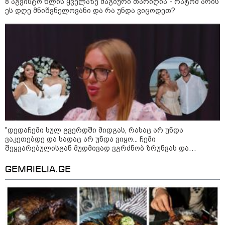
8 აგვისტო წლის ყველაზე მაგიური თარიღია - რატომ არის
ეს დღე მნიშვნელოვანი და რა უნდა ვიცოდეთ?
კატეგორიის ყველა სიახლე
ალექსანდრ ვუჩიჩი - სერბეთი
უკრაინის ტერიტორიულ
მთლიანობას მხარს უჭერს
"დედაჩემი სულ გვერდში მიდგას, რასაც არ უნდა
ვაკეთებდე და სადაც არ უნდა ვიყო... ჩემი
შეყვარებულისგან მუდმივად ვგრძნობ ზრუნვას და
გათვალისწინებას, ბოლომდე მიცნობს..." - ევა ბარბაქაძე
ანზორ მარგიანი - გიორგი
პირად თემებზე
ბარამიძის განცხადება როგორ არ
GEMRIELIA.GE
შეიცავს სისხლის სამართლის
დანაშაულს? - ალბათ, დავალება
ჰქონდა ვიღაცისგან, თორემ
როგორ შეიძლებოდა ამის თქმა?
შალვა პაპუაშვილი - ომი არ