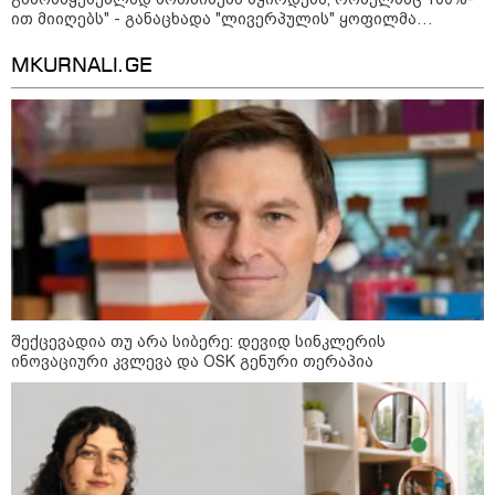
ით მიიღებს" - განაცხადა "ლივერპულის" ყოფილმა
მეკარემ
12:46 / 07-08-2026
MKURNALI.GE
ოკუპირებულ აფხაზეთში საწვავის
დეფიციტია, კილომეტრიანი რიგები და
შეზღუდვა საწვავის ჩასხმაზე - რა
ინფორმაციას აქვეყნებს "დემოკრატიის
კვლევის ინსტიტუტი“
14:23 / 05-08-2026
ევროპელმა და რუსმა ყოფილმა
მაღალჩინოსნებმა უკრაინაში
ომთან დაკავშირებით
მოლაპარაკებები გამართეს - რა
შექცევადია თუ არა სიბერე: დევიდ სინკლერის
არის ცნობილი შეხვედრაზე
ინოვაციური კვლევა და OSK გენური თერაპია
09:55 / 05-08-2026
მორიგი თავდასხმა Wildberries-
ის საწყობზე - დრონებით
თავდასხმის შემდეგ, ტულას
ოლქში მდებარე საწყობში