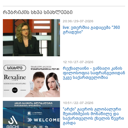
ცხოვრება: როგორ გამოიყურებოდა ის პლასტიკურ
ოპერაციებამდე
რუბრიკის სხვა სიახლეები
20:36 / 29-07-2026
live: ეთერშია გადაცემა "360
გრადუსი"
12:10 / 27-07-2026
რექსალაინი - ჯანსაღი კანის
ფილოსოფია საფრანგეთიდან
უკვე საქართველოშია
08:49 / 08-08-2026
"არასდროს მითქვამს, რომ ჩვენები ხელებაწეულს ან
10:51 / 22-07-2026
დატყვევებულს "ხვრეტდნენ", ეგ არასდროს მინახავს
და არც რაიმე ფაქტი ვიცი" - გიორგი ბარამიძე
"არქი" გაეროს გლობალური
შეთანხმების მონაწილე და
საქართველოს ქსელის წევრი
გახდა