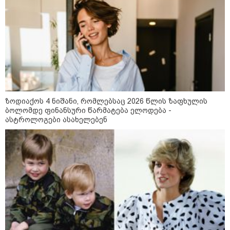
ხელში აღმოჩნდება: ვინ
გამდიდრდება?
როგორ ჩავიცვათ 40 წლის
შემდეგ: მილიონერების
სტილისტის 8 ოქროს წესი და
აუცილებელი სამოსი
ზოდიაქოს 4 ნიშანი, რომლებსაც 2026 წლის ზაფხულის
ბოლომდე ფინანსური წარმატება ელოდება -
ასტროლოგები ასახელებენ
მსოფლიო