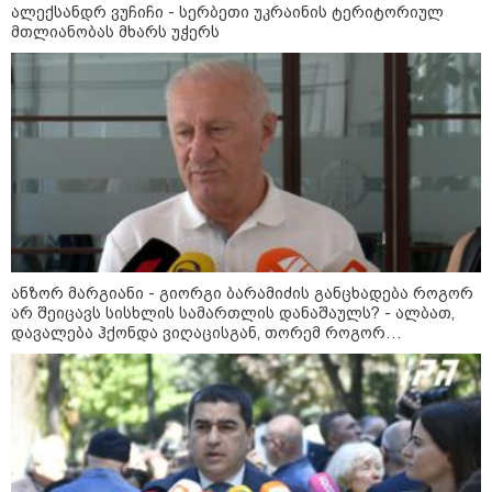
ალექსანდრ ვუჩიჩი - სერბეთი უკრაინის ტერიტორიულ
მთლიანობას მხარს უჭერს
ნანუკა ჟორჟოლიანი
ვიდეომიმართვას ავრცელებს - "მე
და ეკას ვრცელი მიმოწერა
გვქონდა"
ანზორ მარგიანი - გიორგი ბარამიძის განცხადება როგორ
პოლიტიკა
არ შეიცავს სისხლის სამართლის დანაშაულს? - ალბათ,
დავალება ჰქონდა ვიღაცისგან, თორემ როგორ
შეიძლებოდა ამის თქმა?