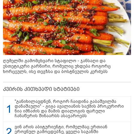
ღუმელში გამომცხვარი სტაფილო - ჯანსაღი და
11:17 / 08-08-2026
ესთეტიკური გარნირი, რომელიც უხდება როგორც
არშემდგარი ქორწინება 15 წლით უფროს
ხორცეულს, ისე თევზსა და ბოსტნეულის კერძებს
ქართველთან - ალინა კაბაევას
საიდუმლო ცხოვრება: როგორ
კვირის კითხვადი სტატიები
გამოიყურებოდა ის პლასტიკურ
ოპერაციებამდე
"განიხილავდნენ, როგორ ჩაიდინა გაბაშვილმა
დანაშაული" - გიგა ავალიანის საქმის პროკურორი
ნია იმნაძის და მამის დიალოგის ფარული
ჩანაწერის შინაარსს ასაჯაროებს
14:20 / 08-08-2026
"ქალაქი დავთმე, მაგრამ
ქალურობა - არა. ვერ იჯერებენ
ვინ არის აბიტურიენტი, რომელმაც ერთიან
ფერმერი თუ ვარ" - როგორ
ეროვნულ გამოცდებზე, ყველა საგანში