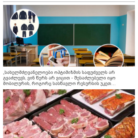
მსოფლიო ჩემპიონატზე™
„სახელმძღვანელოები ოპტიმიზმის საფუძველს არ
15:49 / 06-08-2026
გვაძლევს, ვინ წერს არ ვიცით - შესაძლებელი იყო
შეიძინე ალდაგის სამოგზაურო დაზღვევა და
მობილურის, როგორც სასწავლო რესურსის უკეთ
მიიღე გაორმაგებული ინტერნეტი
გამოყენება“ - განათლების სისტემის გამოწვევები
საზოგადოება