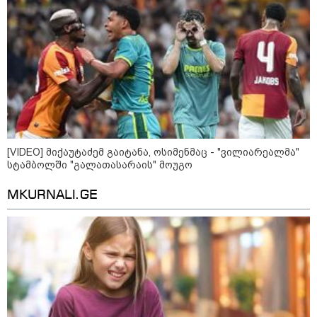
უძველესი სენი და ეპიდემია: აშშ-ში
ერთდროულად კეთრს და ნაწლავურ
ინფექციას ებრძვიან - რა უნდა ვიცოდეთ
და რამდენად სახიფათოა
13:36 / 09-08-2026
24 წლის ფეხბურთელს თამაშის
დროს ელვამ დაარტყა,
დაშავდა 12 ადამიანი -
ვრცელდება ტრაგიკული
მომენტის ამსახველი კადრები
[VIDEO] მიქაუტაძემ გაიტანა, ოსიმენმაც - "ვილიარეალმა"
ტაილანდიდან
სტამბოლში "გალათასარაის" მოუგო
MKURNALI.GE
12:47 / 09-08-2026
რუსული მხარის ინფორმაციით,
უკრაინამ ბელგოროდზე
დრონებით იერიში მიიტანა,
დაიღუპა 3 ადამიანი და
დაშავდა 25
10:17 / 09-08-2026
რუსებმა ხარკოვს და ოდესას