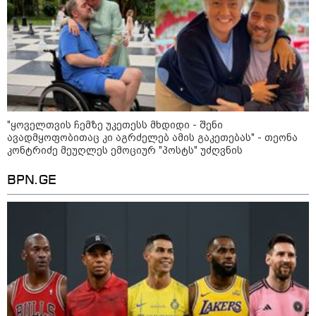
პოლიციამ ,,გლოვოს” კურიერზე
თავდასხმის ბრალდებით 3 პირი,
მათ შორის 2 არასრულწლოვანი
დააკავა - შსს ინფორმაციას
ავრცელებს
"ყოველთვის ჩემზე უკეთესს მხდიდი - შენი
პოლიტიკა
ავადმყოფობითაც კი აგრძელებ ამის გაკეთებას" - თეონა
კონტრიძე მეუღლეს ემოციურ "პოსტს" უძღვნის
BPN.GE