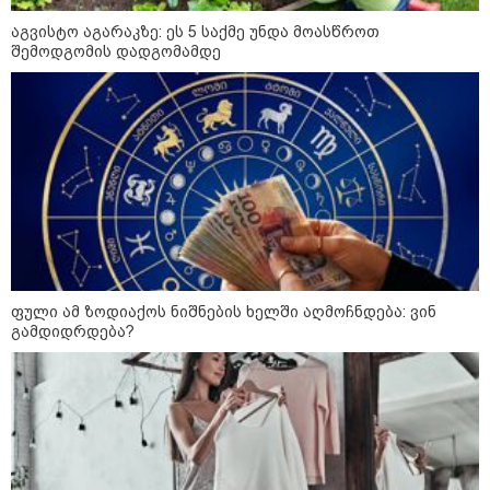
აგვისტო აგარაკზე: ეს 5 საქმე უნდა მოასწროთ
შემოდგომის დადგომამდე
მილიარდიანი იმპერიები მოედნის
მიღმა - ვინ არიან ყველა დროის
ყველაზე მაღალანაზღაურებადი
სპორტსმენები
უნცია ოქრო დღიურად 101
დოლარით გაძვირდა - რა ღირს
გრამი საქართველოში?
ფული ამ ზოდიაქოს ნიშნების ხელში აღმოჩნდება: ვინ
„ტურისტების შემცირების მთავარი
გამდიდრდება?
მიზეზი ალბათ, ის პრორუსული,
პროჩინური, პროირანული
პოლიტიკაა, რომელსაც ქვეყანა
ატარებს“ - ცოტნე ჯაფარიძე