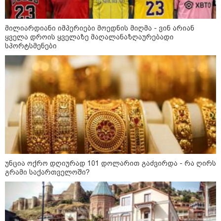
მილიარდიანი იმპერიები მოედნის მიღმა - ვინ არიან
ყველა დროის ყველაზე მაღალანაზღაურებადი
სპორტსმენები
12:34 / 08-08-2026
რას აცხადებს ირაკლი კობახიძე
ელექტროენერგიის რამდენჯერმე
გათიშვასთან დაკავშირებით?
19:32 / 08-08-2026
"სიმბოლურია, რომ კობახიძის
მოღალატეობრივი განცხადება
საქართველოს
თავისუფლებისთვის შეწირული
გმირების მემორიალზე
უნცია ოქრო დღიურად 101 დოლარით გაძვირდა - რა ღირს
გაკეთდა" - "ნაციონალური
გრამი საქართველოში?
მოძრაობა"
19:03 / 08-08-2026
"მკაცრად ვგმობთ ირაკლი
კობახიძის განცხადებას" -
"კოალიცია ცვლილებისთვის"