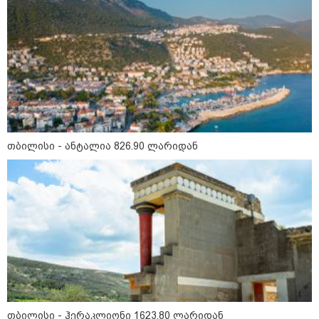
17:12 / 09-08-2026
უნცია ოქრო დღიურად 101
დოლარით გაძვირდა - რა ღირს
გრამი საქართველოში?
16:49 / 09-08-2026
ქუთაისში, ბრალდებული
დაზარალებულის ბინაში შეიჭრა
და შეეცადა ოქროს
თბილისი - ანტალია 826.90 ლარიდან
სამკაულების დაუფლებას -
დეტალებს პროკურატურა
ასაჯაროებს
16:06 / 09-08-2026
"ტრაგედიამდე ალექსანდრე
გაბაშვილი ChatGPT-ის აწვდის
თავისი ელექტროშოკის
ინფორმაციებს და ეუბნება:
გათიშავს თუ არა პიროვნებას,
თან ეუბნება, დაივიწყე, რაც
გითხარი" - გიგა ავალიანის
დედა
თბილისი - ჰერაკლიონი 1623.80 ლარიდან
კატეგორიის ყველა სიახლე