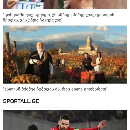
"გონებაში ვალაგებდი, ეს ამბავი პირველად ვისთვის
მეთქვა, ვის უნდა ჩავექოლე“
აგვისტო აგარაკზე: ეს 5 საქმე
უნდა მოასწროთ შემოდგომის
დადგომამდე
ფული ამ ზოდიაქოს ნიშნების
ხელში აღმოჩნდება: ვინ
გამდიდრდება?
"ძალიან მძიმეა ჩემთვის ის, რაც ახლა გითხარით“
როგორ ჩავიცვათ 40 წლის
შემდეგ: მილიონერების
SPORTALL.GE
სტილისტის 8 ოქროს წესი და
აუცილებელი სამოსი