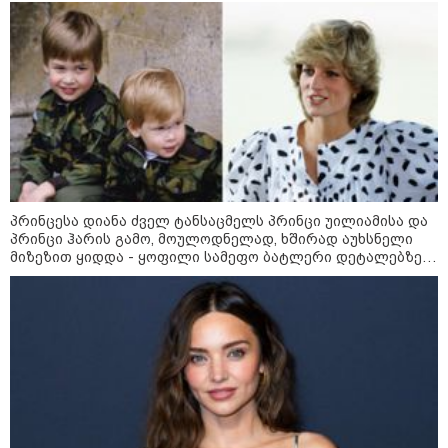
ამოუცნობი ანომალიური
მოვლენები - ტრამპის
ადმინისტრაციამ “UFO”- ს
ფაილების მორიგი პაკეტი
გამოაქვეყნა
22:30 / 07-08-2026
ინტერნეტში ამაღელვებელი
კადრები ვრცელდება - როგორ
გადაარჩინა 56 წლის კაცმა
ბავშვები აბობოქრებულ ზღვაში
პრინცესა დიანა ძველ ტანსაცმელს პრინცი უილიამისა და
დახრჩობას
პრინცი ჰარის გამო, მოულოდნელად, ხშირად აუხსნელი
მიზეზით ყიდდა - ყოფილი სამეფო ბატლერი დეტალებზე
საკუთარ წიგნში საუბრობს
კატეგორიის ყველა სიახლე
"არის პოლარიზაციის კიდევ უფრო
გაღრმავების საფრთხე და ...“