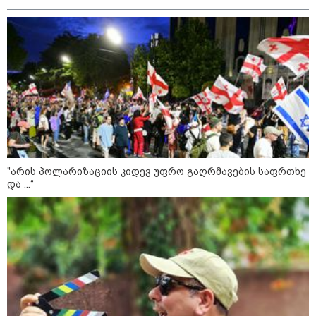
კატეგორიები
"არის პოლარიზაციის კიდევ უფრო გაღრმავების საფრთხე
და ...“
დღის ზოგადი
9
ასტროლოგიური
პროგნოზი
აგვისტო