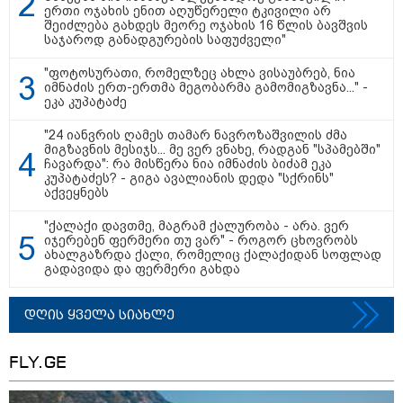
ერთი ოჯახის ენით აღუწერელი ტკივილი არ
შეიძლება გახდეს მეორე ოჯახის 16 წლის ბავშვის
საჯაროდ განადგურების საფუძველი"
"ფოტოსურათი, რომელზეც ახლა ვისაუბრებ, ნია
იმნაძის ერთ-ერთმა მეგობარმა გამომიგზავნა..." -
ეკა კუპატაძე
"24 იანვრის ღამეს თამარ ნავროზაშვილის ძმა
მიგზავნის მესიჯს... მე ვერ ვნახე, რადგან "სპამებში"
11:36 / 08-08-2026
ჩავარდა": რა მისწერა ნია იმნაძის ბიძამ ეკა
კუპატაძეს? - გიგა ავალიანის დედა "სქრინს"
წელიწადნახევარში საქართველოში 164
აქვეყნებს
ადამიანი დაიკარგა - 57 პირს ამ დრომდე
ეძებენ
"ქალაქი დავთმე, მაგრამ ქალურობა - არა. ვერ
იჯერებენ ფერმერი თუ ვარ" - როგორ ცხოვრობს
ახალგაზრდა ქალი, რომელიც ქალაქიდან სოფლად
გადავიდა და ფერმერი გახდა
17:32 / 09-08-2026
კიდევ ერთ დაკარგულს ოჯახი
10 წელია ეძებს - რას ამბობს 26
დღის ყველა სიახლე
წლის ახალაგაზრდის დედა?
FLY.GE