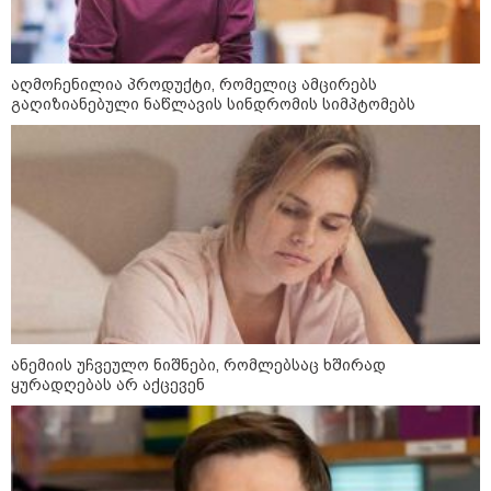
დაარტყეს, არიან დაღუპულები
და დაშავებულები - რა
ინფორმაციას ავრცელებს
ხარკოვის მერი?
აღმოჩენილია პროდუქტი, რომელიც ამცირებს
გაღიზიანებული ნაწლავის სინდრომის სიმპტომებს
10:02 / 09-08-2026
"ქართული ოცნება” ხელს
უწყობს ირანული
ტერორისტული ქსელების
უკანონო გაფართოებას, თუმცა
მაინც ამერიკას უყენებს
მოთხოვნებს?" - ჯო უილსონი
კატეგორიის ყველა სიახლე
ანემიის უჩვეულო ნიშნები, რომლებსაც ხშირად
ყურადღებას არ აქცევენ
ოკუპირებული ცხინვალის ე.წ.
საგარეო უწყება - საქართველოს
პოლიტიკურმა ხელმძღვანელობამ,