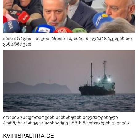
14 გარდაცვლილი, 22
დაშავებული, მასშტაბური
ხანძარი - რუსეთმა კიევზე
იერიში ბალისტიკური
რაკეტებით მიიტანა
აბას არაღჩი - ამერიკასთან ამჟამად მოლაპარაკებებს არ
14:13 / 04-08-2026
ვაწარმოებთ
მორიგი თავდასხმა რუსეთში,
ნავთობგადამამუშავებელ
ქარხანაზე - რა დეტალებია
ცნობილი
კატეგორიის ყველა სიახლე
ირანის უსაფრთხოების სამსახურის ხელმძღვანელი
ჰორმუზის სრუტის გახსნამდე აშშ-ს მოთხოვნებს უყენებს
KVIRISPALITRA.GE