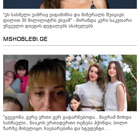
"ეს სასმელი უამრავ ვიტამინსა და მინერალს შეიცავს.
დილით 30 მილილიტრს ვსვამ" - მირანდა კერი საკუთარი
უჩვეულო დიეტის დეტალებს ასახელებს
"გონებაში ვალაგებდი, ეს ამბავი
პირველად ვისთვის მეთქვა, ვის
MSHOBLEBI.GE
უნდა ჩავექოლე“
"ძალიან მძიმეა ჩემთვის ის, რაც
ახლა გითხარით“
"ეს უზნეო გზა
ხელისუფლებისთვის ცუდად
მთავრდება ხოლმე“
"გვეგონა, ვერც ერთი ვერ გადარჩებოდა... მაგრამ მოხდა
სასწაული... ნიაკოს ერთადერთი ოცნება ჰქონდა, ბოლო
ზარზე მისულიყო, ჩაებარებინა და სტუდენტი
გამხდარიყო..." - ერთ წამში შეცვლილი ცხოვრება და
დედა, რომელიც შვილებისთვის იბრძვის