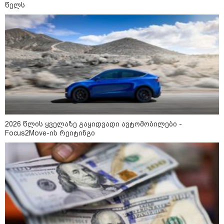
წელს
არჩევანის გაკეთება მოუწევს...
„ორ სკამზე ჯდომის“
შესაძლებლობა შეიძლება
დასრულდეს“ - მირიან
მირიანაშვილის ანალიზი
ჯარისკაცი, რომელიც 29 წელი
იბრძოდა, რადგან ომის
დამთავრების არ სჯეროდა...
2026 წლის ყველაზე გაყიდვადი ავტომობილები -
Focus2Move-ის რეიტინგი
მეცნიერება