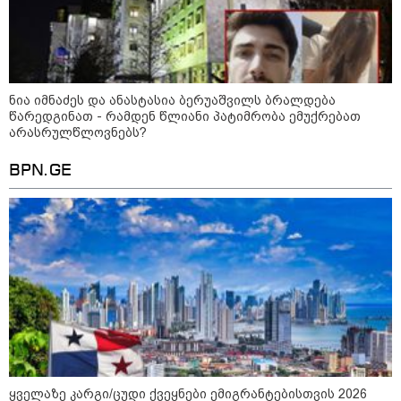
ბავშვმა, რომელიც 9 თვის
განმავლობაში
წარმოუდგენელი
ფსიქოლოგიური ტერორის ქვეშ
არის" - რას აცხადებს ნია
კატეგორიის ყველა სიახლე
იმნაძის ადვოკატი?
ნია იმნაძეს და ანასტასია ბერუაშვილს ბრალდება
წარედგინათ - რამდენ წლიანი პატიმრობა ემუქრებათ
არასრულწლოვნებს?
BPN.GE
რატომ ჩაბნელდა საქართველო
მესამედ: საბოტაჟი, ტექნიკური
ხარვეზი თუ
არაპროფესიონალიზმი?! -
სანდრო თვალჭრელიძის ანალიზი
ჩაკეტილი „პოლიტიკური
სამკუთხედი“ - კულუარული
თამაშები, რომლებიც დიდი
სისხლის ფასად ჯდება
ყველაზე კარგი/ცუდი ქვეყნები ემიგრანტებისთვის 2026
„ოქტომბრისთვის საქართველოს