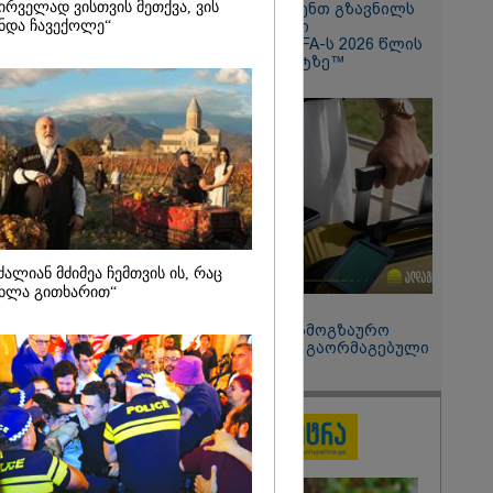
ირველად ვისთვის მეთქვა, ვის
Hisense წარმოგიდგენთ გზავნილს
ის სამშობლოს
ნდა ჩავექოლე“
"ინოვაციები უკეთესი
 როგორ
ცხოვრებისათვის" FIFA-ს 2026 წლის
ნიკა გვარამია
მსოფლიო ჩემპიონატზე™
ომთან
ბით ირაკლი
განცხადებას?
ძალიან მძიმეა ჩემთვის ის, რაც
ხლა გითხარით“
15:49 / 06-08-2026
შეიძინე ალდაგის სამოგზაურო
დაზღვევა და მიიღე გაორმაგებული
ინტერნეტი