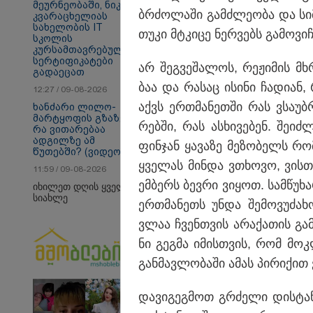
მეურნეობაში, ნიკო
თბილისი - ანტალია
თბ
ბრძო­ლა­ში გამ­ძლე­ო­ბა და სი­
კვარაცხელიას
696.80 ლარიდან
17
სახელობის IT
თუკი მტკი­ცე ნერ­ვებს გა­მო­ვი­ჩ
სკოლის
კურსამთავრებულებს
სერტიფიკატები
არ შეგ­ვე­შა­ლოს, რე­ჟი­მის მხ
გადაეცათ
საზოგადოება
ბაა და რა­საც ისი­ნი ჩა­დი­ან, 
12:27 / 09-08-2026
აქვს ერ­თმა­ნეთ­ში რას ვსა­უ
ხანძარი ლილო-
მარტყოფის გზაზე -
რებ­ში, რას ას­ხი­ვე­ბენ. შე­იძ­
რა ვითარებაა
ადგილზე ამ
ფინ­ჯან ყა­ვა­ზე მე­ზო­ბელს რომ
წუთებში? (ვიდეო)
ყვე­ლას მინ­და ვთხო­ვო, ვის­თვ
11:59 / 09-08-2026
ემ­ბერს ბევ­რი ვი­ყოთ. სამ­წუ­ხა
იხილეთ დღის ყველა
სიახლე
ერ­თმა­ნეთს უნდა შე­მო­ვუ­ძა­
ვლაა ჩვენ­თვის არა­ქა­თის გა
ნი გეგ­მა იმის­თვის, რომ მოკ­ლ
გან­მავ­ლო­ბა­ში ამას პი­რი­ქით 
და­ვი­გეგ­მოთ გრძე­ლი დის­ტან