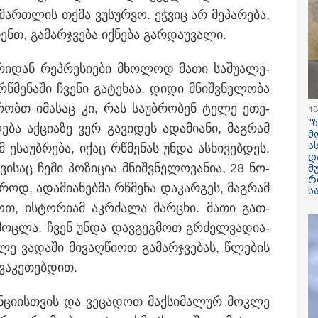
ილისი - ჰერაკლიონი
თბილისი - ბუდაპეშტი
თბილისი - 
მარ­თლის თქმა ვუ­სურ­ვო. ეჭ­ვიც არ მე­პა­რე­ბა,
78.80 ლარიდან
1184.80 ლარიდან
ლარიდან
ენთ, გა­მარ­ჯვე­ბა იქ­ნე­ბა გარ­და­უ­ვა­ლი.
რი­დან რეპ­რე­სი­ე­ბი მხო­ლოდ მათი სა­შუ­ა­ლე­
რწმე­ნა­ში ჩვე­ნი გა­ტე­ხაა. დიდი მნიშ­ვნე­ლო­ბა
ბ­რობთ იმა­საც კი, რას სა­უბ­რო­ბენ ტელე ეთე­
18
11:36 / 08-08-2026
"
ლე­ბა აქ­ცი­ა­ზე ვერ გა­ვი­დეს ადა­მი­ა­ნი, მაგ­რამ
მ
წელიწადნახევა
ა
 ესა­უბ­რე­ბა, იქაც რწმე­ნას უნდა ას­ხი­ვებ­დეს.
დ
საქართველოში 
ი­საც ჩემი პო­ზი­ცია მნიშ­ვნე­ლო­ვა­ნია, 28 ნო­
მ
ადამიანი დაიკარ
რ
­როდ, ადა­მი­ა­ნებ­მა რწმე­ნა და­კარ­გეს, მაგ­რამ
ს
პირს ამ დრომდე
ხოთ, ის­ტო­რი­ამ აკ­რძა­ლა მარ­ცხი. მათი გათ­
­მოც­ლა. ჩვენ უნდა დავ­გეგ­მოთ გრძელ­ვა­დი­ა­
ე ვა­და­ში მი­ვაღ­წი­ოთ გა­მარ­ჯვე­ბას, წლე­ბის
ვა­კე­თებ­დით.
­ცი­ის­თვის და ვე­ცა­დოთ მაქ­სი­მა­ლურ მოკ­ლე