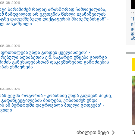
/ 08-08-2026
ელექტროენერგ
რგი ბარამიძემ რაღაც არასწორად ჩამოაყალიბა,
რამდენჯერმე
11
ამ ნამდვილად არ ეკუთვნის წიხლი ივანიშვილის
გათიშვასთან
"
ტზე დაფუძნებული დიქტატურის მსახურებისგან" -
გ
ილ სააკაშვილი
დაკავშირებით?
დ
დ
ა
/ 08-08-2026
გაფრთხილება უნდა გახდეს ყველასთვის" -
ირებული აფხაზეთის ე.წ. საგარეო უწყება გიორგი
მიძის განცხადებასთან დაკავშირებით გამოძიების
ებას ეხმაურება
/ 08-08-2026
19:03 / 08-08-
/ 03-08-2026
ბოლურია, რომ
"მკაცრად 
ნას გეგმა როგორია - კობახიძე უნდა გაუშვას პიკზე,
ხიძის
ირაკლი კო
 გადაწყვეტილებას მიიღებს, კობახიძეს უნდა
ლატეობრივი
განცხადება
ოს ამ პერიოდში დაგროვილი მთელი ცოდვები" -
ხადება
"კოალიცია
შვილი
რთველოს
ცვლილების
სუფლებისთვის
რული გმირების
რიალზე გაკეთდა" -
/ 08-08-2026
16:22 / 08-08-
"
იხილეთ მეტი
იონალური