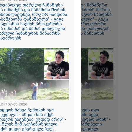
ის ამ
მოვიპოვეთ ფარული ჩანაწერი
"მოვიპოვეთ ფარული ჩანაწერი
 ჩაგდებას?"
ია იმნაძესა და მამამისს შორის,
ნია იმნაძესა და მამამისს შორის,
ანიხილავდნენ, როგორ ჩაიდინა
განიხილავდნენ, როგორ ჩაიდინა
აბაშვილმა დანაშაული" - გიგა
გაბაშვილმა დანაშაული" - გიგა
ა-შვილს
ვალიანის საქმის პროკურორი
ავალიანის საქმის პროკურორი
ია იმნაძის და მამის დიალოგის
ნია იმნაძის და მამის დიალოგის
ნია იმნაძე
არული ჩანაწერის შინაარსს
ფარული ჩანაწერის შინაარსს
ს ახდენს,
საჯაროებს
ასაჯაროებს
ოლოდ
 რაც მოხდა,
ულ
ორმაციასაც
ისმის ფარულ
ც იმნაძე
ა?
ა
სამედ და
არა
ტაბური
-
გვარებას
:21 / 07-08-2026
18:21 / 07-08-2026
რთი თვე
ვიდეოს ნახვა ჩემთვის იყო
"ვიდეოს ნახვა ჩემთვის იყო
იკვდილი - ისეთი ხმა აქვს,
სიკვდილი - ისეთი ხმა აქვს,
ითქოს ეხვეწება, ცუდად არის" -
თითქოს ეხვეწება, ცუდად არის" -
2 წლის წინ გაუჩინარებული
12 წლის წინ გაუჩინარებული
ების
იჭის დედა გავრცელებულ
ბიჭის დედა გავრცელებულ
ართველოში