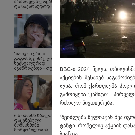
არასრულწლოვანების
და სავარაუდოდ არა
მარტო
არასრულწლოვანების
ჯგუფი" - რა
ინფორმაციას
ავრცელებს
ადვოკატი?
სასკოლო ფორმების 
მოწოდება სამ ეტაპა
"იპოვონ ერთი
გოგონა, ვისაც გიგა
რეალიზაცია პირველ
სექსუალურად
1–14 სექტემბრის პე
ავიწროებდა - თუ
BBC-ი 2024 წელს, თბი­ლის­ში მ
გამოჩნდება 10 000
მესამე ეტაპებზე - ო
აქ­ცი­ე­ბის შე­სა­ხებ სა­გა­მო­ძ
ლარს
ჩათვლით განხორცი
ოფიციალურად,
ლია, რომ ქარ­თულ­მა პო­ლი­ცი­
სახალხოდ გადავცემ"
- ეკა კუპატაძე
გა­მო­ი­ყე­ნა “კა­მი­ტი“ - პირ­
განცხადებას
ავრცელებს
რძო­ლო ნივ­თი­ე­რე­ბა.
რა ისმინს სახლში
"შე­იძ­ლე­ბა წყლის­გან წვა იგ­
დაყენებული
ტან­ტი, რო­მე­ლიც აქ­ცი­ის და­
მომსასმენი
მოწყობილობის
ზი­ან­და.
ჩანაწერში, სადაც ნია