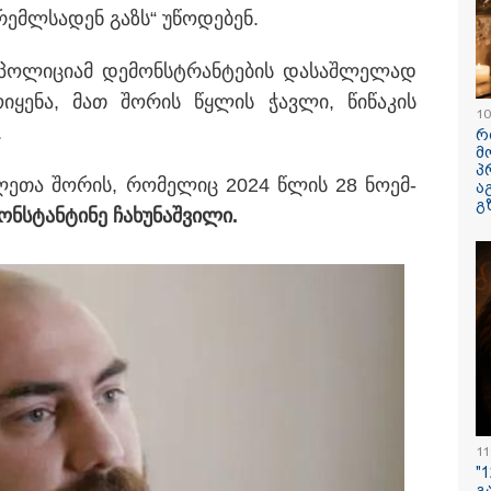
ავუხსნათ,
რემლსა­დენ გაზს“ უწო­დე­ბენ.
კატეგორიის ყველა სიახლე
არ დაიბადო
სიდონია
ო­ლი­ცი­ამ დე­მონ­სტრან­ტე­ბის და­საშ­ლე­ლად
მო­ი­ყე­ნა, მათ შო­რის წყლის ჭავ­ლი, წი­წა­კის
10
.
რ
მ
პ
წი­ლე­თა შო­რის, რო­მე­ლიც 2024 წლის 28 ნო­ემ­
ა
გ
ონ­სტან­ტი­ნე ჩა­ხუ­ნაშ­ვი­ლი.
პოვონ ერთი გოგონა,
რა ისმინს სახლში
"ამ ვიდეოს 
აც გიგა
დაყენებული მომსასმენი
ჩემთვის იყ
ქსუალურად
მოწყობილობის
- რას ამბობ
იწროებდა - თუ
ჩანაწერში, სადაც ნია
დაკარგული
ოჩნდება 10 000
იმნაძე მამას ესაუბრება?
ბიჭის დედა
რს ოფიციალურად,
ვიდეოკადრე
ხალხოდ გადავცემ" -
შვილის გა
 კუპატაძე
ვედრების ხ
11
ნცხადებას
რცელებს
"
გ