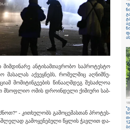
არასრულწლოვნ
"
მდგომარეობაში
ნ
გ
გ
"ჩანაწერში მამ
ა
შორის კამათი
ნ
მიმდინარეობს - 
ფ
დემონსტრირება
ა
რომ ის არა მხ
ეთანხმება იმას,
ჩინეთიდან საქართველოში
არამედ გარკვე
დ მოხდება - ფორმების
წინმსწრებ ინფ
ი კლასის მოსწავლეებისთვის
ფლობდა” - რა 
ჩანაწერში, სადა
რიოდში, ხოლო მეორე და
იმ­დი­ნა­რე ან­ტი­სამ­თავ­რო­ბო საპ­რო­ტეს­ტო
მამას ესაუბრებ
ქტომბრიდან დეკემბრის
ი­ე­ბო მა­სა­ლას აქ­ვეყ­ნებს, რო­მელ­შიც აღ­ნიშ­ნუ­
ელდება
რატომ ჩაბნელდ
ამ მო­მი­ტინ­გე­ე­ბის წი­ნა­აღ­მდეგ შე­საძ­ლოა
საქართველო მე
გველოდება თუ 
ვე­ლი მსოფ­ლიო ომის დრო­ინ­დე­ლი ქი­მი­უ­რი საბ­
ზამთარში მასშ
ენერგოკრიზისი 
"პრობლემის მო
18
დაახლოებით ე
"
დასჭირდება"
რძნოთ?“ - კი­თხუ­ლობს გა­მო­ცე­მას­თან პრო­ტეს­
ს
თ
საშ­ლე­ლად გა­მო­ყე­ნე­ბუ­ლი წყლის ჭავ­ლით და­
1
სასკოლო ფორმ
ბ
ჩინეთიდან საქ