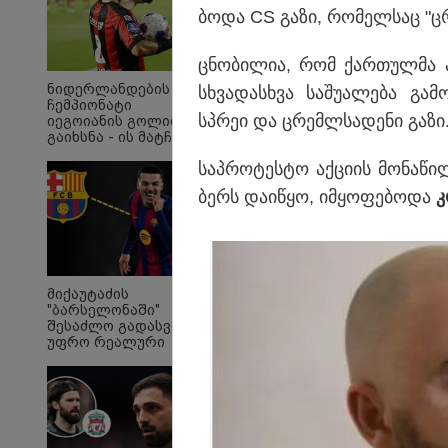
ბო­და CS გაზი, რო­მელ­საც "ც
ცნო­ბი­ლია, რომ ქარ­თულ­მა პ
ნიდერლანდების
სხვა­დას­ხვა სა­შუ­ა­ლე­ბა გა­
ჩემპიონატი
სპრეი და ცრემლსა­დე­ნი გაზი
იეგოიანის გოლით
გაიხსნა - ის მატჩის
MVP გახდა
საპ­რო­ტეს­ტო აქ­ცი­ის მო­ნა­
ბერს და­ი­წყო, იმ­ყო­ფე­ბო­და
კ
"Soos! ამ წუთებში თავს
"ი
მიქაუტაძის
დაესხნენ
ვის
"ბარსელონაში"
არასრულწლოვანების
სე
შესაძლო გადასვლა
და სავარაუდოდ არა
ავ
უფრო რეალური
მარტო
გამ
ხდება - რაზე ესაუბრა
არასრულწლოვანების
ლა
ქართველი
ჯგუფი" - რა
სა
კატალონიელთა
ინფორმაციას
ეკა
მთავარ მწვრთნელს
ავრცელებს ადვოკატი?
გა
ავ
პოლიტიკა