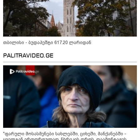
თბილისი - ბუდაპეშტი 617.20 ლარიდან
PALITRAVIDEO.GE
15:49 / 06-08-2026
შეიძინე ალდაგის სამოგზაურო დაზღვევა და
მიიღე გაორმაგებული ინტერნეტი
პოლიტიკა
"ფარული მოსასმენები სახლებში, ციხეში, მანქანებში -
ყველგან ერთდროულად, ჩხრეკის დროს, დაამონტაჟეს...