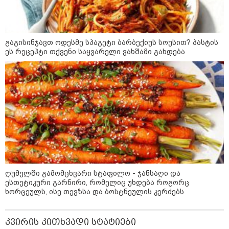
გოგონა, 10 000 ლარს
ოფიციალურად, სახალხოდ
გადავცემ" - გიგა ავალიანის
დედა განცხადებას ავრცელებს
გაგისინჯავთ ოდესმე სპაგეტი ბარბექიუს სოუსით? პასტის
კატეგორიის ყველა სიახლე
ეს რეცეპტი თქვენი საყვარელი ვახშამი გახდება
უნდა დაგვხრიტოთ? არა, თქვენი
დახვრეტა რაში გვაწყობს,
გუდაუთაში ქართველ ტყვეებში
უნდა გადაგცვალოთ...
ღუმელში გამომცხვარი სტაფილო - ჯანსაღი და
როდის დაიწყო რეალურად
ესთეტიკური გარნირი, რომელიც უხდება როგორც
საქართველო-რუსეთის ომი და
ხორცეულს, ისე თევზსა და ბოსტნეულის კერძებს
მთავარი შეცდომა, რომელიც
საბედისწერო გამოდგა
კვირის კითხვადი სტატიები