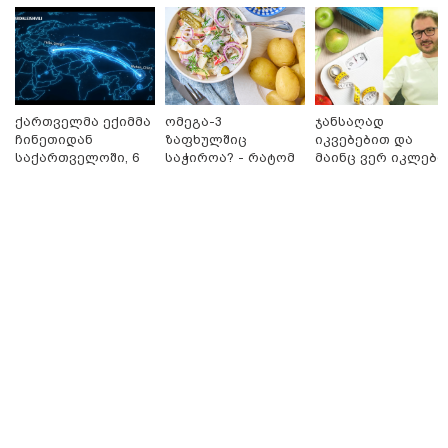
ქართველმა ექიმმა
ომეგა-3
ჯანსაღად
ჩინეთიდან
ზაფხულშიც
იკვებებით და
საქართველოში, 6
საჭიროა? - რატომ
მაინც ვერ იკლებთ
000 კილომეტრის
არ უნდა ვთქვათ
წონაში? - ლაშა
დაშორებით,
უარი თევზზე ცხელ
უჩავა მთავარ
ტელერობოტული
დღეებში
მიზეზებზე
ოპერაცია ჩაატარა
საუბრობს
18:21 / 07-08-2026
- ისტორია
"ვიდეოს ნახვა ჩემთვის იყო სიკვდილი - ისეთი ხმა
დაწერილია
აქვს, თითქოს ეხვეწება, ცუდად არის" - 12 წლის წინ
გაუჩინარებული ბიჭის დედა გავრცელებულ ვიდეოზე
პირველ კომენტარს აკეთებს