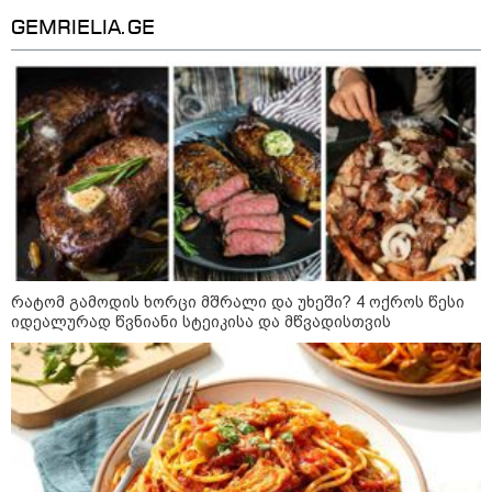
გაუზიაროს
დაიკარგა - 57 პირს ამ დრომდე
ეძებენ
GEMRIELIA.GE
22:28 / 07-08-2026
სად იზღუდება მოძრაობა -
თბილისის მერია ინფორმაციას
ავრცელებს
21:30 / 07-08-2026
თბილისში, ლოზუნგით
რატომ გამოდის ხორცი მშრალი და უხეში? 4 ოქროს წესი
„გვახსოვს გმირები, გვახსოვს
იდეალურად წვნიანი სტეიკისა და მწვადისთვის
მტერი” მსვლელობა
მიმდინარეობს
20:58 / 07-08-2026
"იპოვონ ერთი გოგონა, ვისაც
გიგა სექსუალურად ავიწროებდა
- თუ გამოჩნდება ასეთი