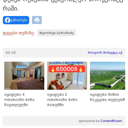
ცხოვრება: როგორ გამოიყურებოდა ის პლასტიკურ
ოპერაციებამდე
რა­ში.
გაზიარება
ტეგები თემაზე:
#გიორგი ბარამიძე
SS.GE
როგორ მოხვდე აქ
08:49 / 08-08-2026
იყიდება 4
იყიდება 2
იყიდება მიწის
"არასდროს მითქვამს, რომ ჩვენები ხელებაწეულს ან
ოთახიანი ბინა
ოთახიანი ბინა
ნაკვეთი თელეთში
დატყვევებულს "ხვრეტდნენ", ეგ არასდროს მინახავს
ნავთლუღში
ბათუმში
და არც რაიმე ფაქტი ვიცი" - გიორგი ბარამიძე
sponsored by
ContentRoom