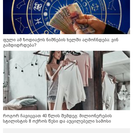
სავარაუდოდ არა მარტო
არასრულწლოვანების ჯგუფი" - რა
ინფორმაციას ავრცელებს
ადვოკატი?
რა ისმის სახლში დაყენებული
მოსასმენი მოწყობილობის
ფული ამ ზოდიაქოს ნიშნების ხელში აღმოჩნდება: ვინ
ჩანაწერში, სადაც ნია იმნაძე
მამას ესაუბრება?
გამდიდრდება?
Faceამბები
როგორ ჩავიცვათ 40 წლის შემდეგ: მილიონერების
სტილისტის 8 ოქროს წესი და აუცილებელი სამოსი