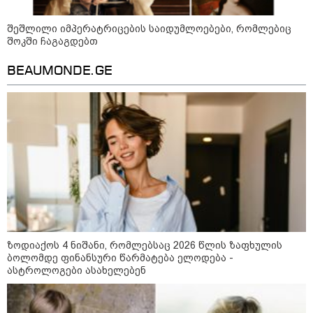
განგაშის წითელი დონე
გამოაცხადა
შეშლილი იმპერატრიცების საიდუმლოებები, რომლებიც
შოკში ჩაგაგდებთ
BEAUMONDE.GE
22:45 / 07-08-2026
14 წლის მოზარდმა საკუთარი
პაპა და ბებია მოკლა, შემდეგ კი
სკოლაში ცეცხლი გახსნა - რა
დეტალები ხდება ცნობილი
ბანგკოკში მომხდარი
ტრაგედიიდან
13:24 / 07-08-2026
ევროპაში საწვავის ფასები
მკვეთრად შეიცვალა - რომელ
ქვეყნებშია ბენზინი ყველაზე
ძვირი და ყველაზე იაფი
ზოდიაქოს 4 ნიშანი, რომლებსაც 2026 წლის ზაფხულის
ბოლომდე ფინანსური წარმატება ელოდება -
ასტროლოგები ასახელებენ
09:05 / 07-08-2026
მკვლელობა პირდაპირ ეთერში: