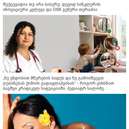
შექცევადია თუ არა სიბერე: დევიდ სინკლერის
ინოვაციური კვლევა და OSK გენური თერაპია
დღის ზოგადი
8
ასტროლოგიური
პროგნოზი
აგვისტო
8 აგვისტო ახალ შთაგონებასა და ემოციურ სიახლოვეს
მოიტანს. გაიზრდება ინტერესი შემოქმედებითი საქმიანობისა
და კულტურული ღონისძიებების მიმართ. საღამო
განსაკუთრებით ხელსაყრელია საყვარელ ადამიანებთან
დროის გასატარებლად და თბილი, გულახდილი
„ნუ ენდობით მწერების ბადეს და ნუ გამოიწვევთ
საუბრებისთვის.
ღებინებას ქიმიის გადაყლაპვისას“ - როგორ ვიხსნათ
ბავშვი კრიტიკულ სიტუაციაში, პედიატრ სალომე
ახვლედიანის რჩევები
აგვისტო აგარაკზე: ეს 5 საქმე
უნდა მოასწროთ შემოდგომის
დადგომამდე