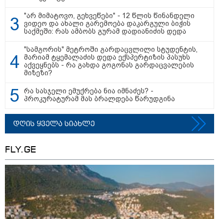
"არ მიმატოვო, გეხვეწები" - 12 წლის წინანდელი
თბილისი - ანტალია 950.80
ვიდეო და ახალი გარემოება დაკარგული ბიჭის
ლარიდან
საქმეში: რას ამბობს გურამ დადიანიძის დედა
"სამგორის" მეტროში გარდაცვლილი სტუდენტის,
მარიამ ტყემალაძის დედა ექსპერტიზის პასუხს
აქვეყნებს - რა გახდა გოგონას გარდაცვალების
მიზეზი?
თბილისი - ჰერაკლიონი 1698.80
ლარიდან
რა სასჯელი ემუქრება ნია იმნაძეს? -
პროკურატურამ მას ბრალდება წარუდგინა
დღის ყველა სიახლე
თბილისი - ბუდაპეშტი 617.20
ლარიდან
FLY.GE
თბილისი - რომი 1641.00 ლარიდან