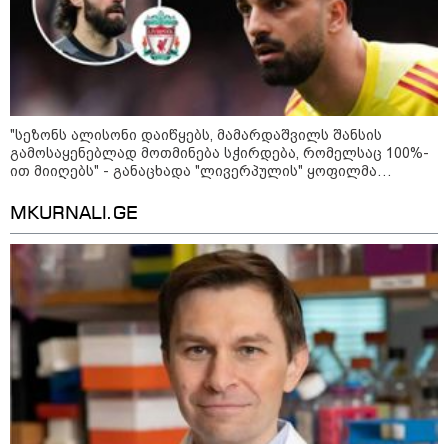
ფაქტობრივად, წაქეზება იყო" -
პროკურორი
"სეზონს ალისონი დაიწყებს, მამარდაშვილს შანსის
გამოსაყენებლად მოთმინება სჭირდება, რომელსაც 100%-
ით მიიღებს" - განაცხადა "ლივერპულის" ყოფილმა
მეკარემ
MKURNALI.GE
კატეგორიები