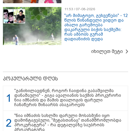
შემდეგ, თუმცა დღესაც ყველას
გვახსოვს, ის უმძიმესი დღეები
11:53 / 07-08-2026
და ჩვენი ვალია, პატივი
"არ მიმატოვო, გეხვეწები" - 12
მივაგოთ აგვისტოს ომში
წლის წინანდელი ვიდეო და
დაღუპული გმირების ხსოვნას" -
ახალი გარემოება
ირაკლი კობახიძე
დაკარგული ბიჭის საქმეში:
რას ამბობს გურამ
20:58 / 07-08-2026
დადიანიძის დედა
"იპოვონ ერთი გოგონა, ვისაც
გიგა სექსუალურად ავიწროებდა
იხილეთ მეტი
- თუ გამოჩნდება ასეთი
გოგონა, 10 000 ლარს
ოფიციალურად, სახალხოდ
გადავცემ" - გიგა ავალიანის
დედა განცხადებას ავრცელებს
პოპულარული დღეს
10:45 / 07-08-2026
"აშშ კვლავაც ღრმად
შეშფოთებულია რუსეთის მიერ
"განიხილავდნენ, როგორ ჩაიდინა გაბაშვილმა
საქართველოს ტერიტორიის
დანაშაული" - გიგა ავალიანის საქმის პროკურორი
განგრძობადი ოკუპაციით" -
ნია იმნაძის და მამის დიალოგის ფარული
აშშ-ის საელჩო
ჩანაწერის შინაარსს ასაჯაროებს
"ნია იმნაძის სახლში ფარული მოსასმენი იყო
დამონტაჟებული, "მეტასთანაც" თანამშრომლობდა
პროკურატურა" - რა დეტალებზე საუბრობს
პროკურატურა