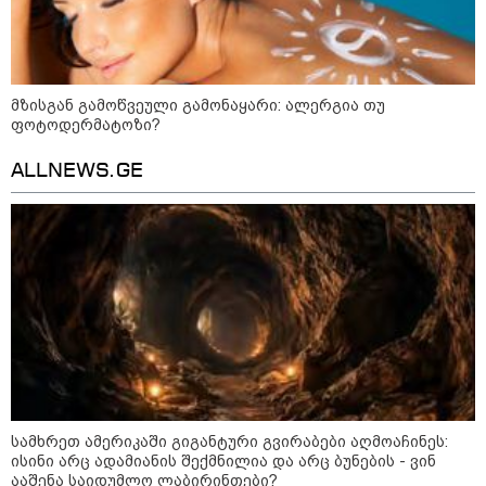
ფული ამ ზოდიაქოს ნიშნების
ხელში აღმოჩნდება: ვინ
მზისგან გამოწვეული გამონაყარი: ალერგია თუ
გამდიდრდება?
ფოტოდერმატოზი?
ALLNEWS.GE
როგორ ჩავიცვათ 40 წლის
შემდეგ: მილიონერების
სტილისტის 8 ოქროს წესი და
აუცილებელი სამოსი
მსოფლიო
სამხრეთ ამერიკაში გიგანტური გვირაბები აღმოაჩინეს:
ისინი არც ადამიანის შექმნილია და არც ბუნების - ვინ
ააშენა საიდუმლო ლაბირინთები?