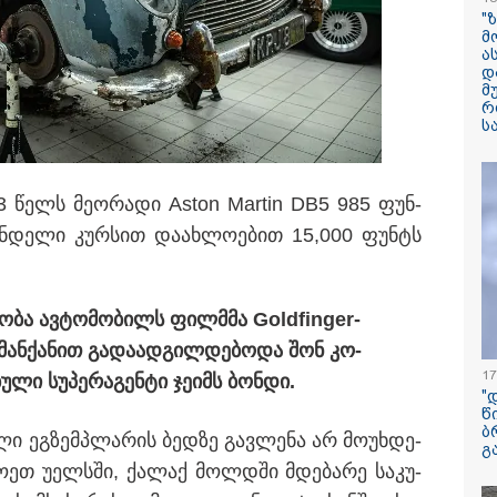
ფერმერი გახდა
"
მ
ა
"ჩემი პერსონაჟ
დ
ტიპია" - ვინ ა
მ
ცხოვრობს სერ
რ
"USAშველოების
ს
მეტსახელის მქო
პოპულარული გ
რეალურ ცხოვრ
სოვს, სანაპიროზე
ლი სიმინდი“, "ცივი
3 წელს მე­ო­რა­დი Aston Martin DB5 985 ფუნ­
"ბავშვობიდან ას
ელა“ "საზამთრო...
ნ­დე­ლი კურ­სით და­ახ­ლო­ე­ბით 15,000 ფუნტს
ფანატიკურად ვ
შეყვარებული
საქართველოზე" 
მარტინ გუიმჯია
ენასა და საქა
რო­ბა ავ­ტო­მო­ბილს ფილმმა Goldfinger-
შეყვარებული სო
 მან­ქა­ნით გა­და­ად­გილ­დე­ბო­და შონ კო­
დედამიწაზე სი
17
ბუ­ლი სუ­პე­რა­გენ­ტი ჯე­იმს ბონ­დი.
წარმოშობის შეს
"
არსებული თეორ
წ
თავდაყირა დგებ
ბ
უ­ლი ეგ­ზემპლა­რის ბედ­ზე გავ­ლე­ნა არ მო­უხ­დე­
აღმოაჩინეს მეც
გ
­ეთ უელსში, ქა­ლაქ მოლ­დში მდე­ბა­რე სა­კუ­