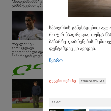
"ჰაიდენჰაიმმა" კი
გამარჯვებით დაიწყო
სპა­ი­ერ­სის გან­ცხა­დე­ბით ავ­ტ
რი ჯერ ნა­ად­რე­ვია, თუმ­ცა წარ
ბა­ზარ­ზე დაბ­რუ­ნე­ბის შემ­თხვ
"რეალის" ეს
ფუნ­ტამ­დეც კი ავი­დეს.
ვარსკვლავი
დაუფასებელი იყო" -
ჩიჩარიტომ ყოფილ
წყა­რო
თანაგუნდელზე
ისაუბრა
19:32 
ტეგები თემაზე:
#რესტავრაცია
"სიმ
კობა
მოღა
განც
საქა
თავი
SS.GE
შეწი
მემო