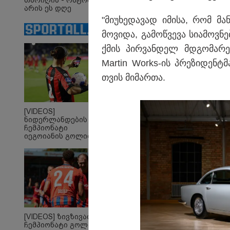
თარიღია - რატომ
არის ეს დღე
მნიშვნელოვანი და
"მი­უ­ხე­და­ვად იმი­სა, რომ მა
რა უნდა ვიცოდეთ?
მო­ვი­და, გა­მოწ­ვე­ვა სი­ა­მოვ
ქმის პირ­ვან­დელ მდგო­მა­რე­ო­
Martin Works-ის პრე­ზი­დენ­ტმა
თვის მი­მარ­თა.
"ასფალტზე თავი
"გ
მრავალჯერ
აფხ
[VIDEOS]
დამარტყმევინეს,
ბე
ნიდერლანდების
მირტყეს მუშტები" - რას
რო
ჩემპიონატი
იეგოიანის გოლით
ჰყვება დავით
დღ
გაიხსნა - ის მატჩის
დვალიშვილი,
ვრ
MVP გახდა
რომელზეც
ქს
არასრულწლოვანებმა
ფიზიკურად იძალადეს?
პოლიტიკა
[VIDEOS] ზივზივაძემ
ჩემპიონატი გოლით,