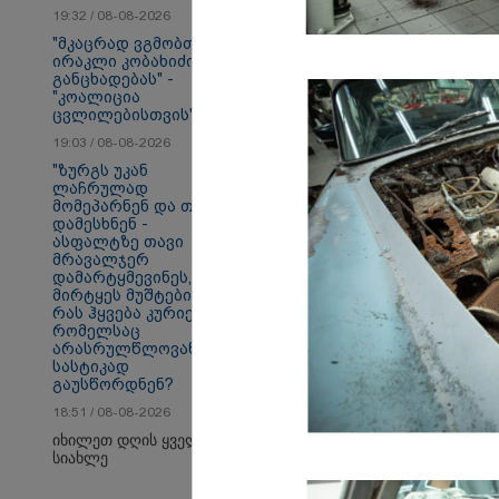
19:32 / 08-08-2026
"მკაცრად ვგმობთ
თბილისი - ანტალია
თბ
ირაკლი კობახიძის
969.80 ლარიდან
16
განცხადებას" -
"კოალიცია
ცვლილებისთვის"
19:03 / 08-08-2026
საზოგადოება
"ზურგს უკან
ლაჩრულად
მომეპარნენ და თავს
დამესხნენ -
ასფალტზე თავი
მრავალჯერ
დამარტყმევინეს,
მირტყეს მუშტები" -
რას ჰყვება კურიერი,
რომელსაც
არასრულწლოვანები
სასტიკად
გაუსწორდნენ?
18:51 / 08-08-2026
იხილეთ დღის ყველა
სიახლე