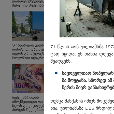
დამარტყმევინეს,
მირტყეს მუშტები" -
რას ჰყვება დავით
დვალიშვილი,
რომელზეც
არასრულწლოვანებმა
ფიზიკურად
იძალადეს?
ბავშვობიდან რაც მახ
შეძახილებიდან: "ცხე
"გიზიარებთ კადრებს
71 წლის ჯონ უი­ლი­ამსმა 197
აფხაზეთიდან... ვიცი,
სასმელები“, "ბურბუშ
ბევრს გაინტერესებთ,
ტად იყი­და, ეს თან­ხა დღე­ვა
როგორია იქაურობა
შე­ად­გენს.
დღეს" - რა ვიდეო
ვრცელდება
სოციალურ ქსელში?
სა­ყო­ველ­თაო პო­პუ­ლა­
მა მო­უ­ტა­ნა. სწო­რედ ამ
ნე­რის მიერ გან­სა­ხი­ე­რე­
სექტემბრიდან
თუმ­ცა მან­ქა­ნის იმიჯს მო­ცე­მ
ამოქმედდება და 60
წელს გადაცილებულ
ნია. უი­ლი­ამსმა DB5 ჩრდი­ლო
პირებს შეეხებათ! -
საქართველოს