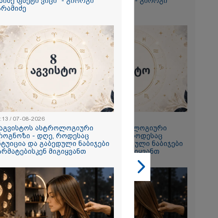
აიმე ფაქტი ვიცი" - გიორგი
რაიმე ფაქტი ვიცი" - გიორგი
არამიძე
ბარამიძე
2026
თი,
 ახლა
 ნია იმნაძის
 მეგობარმა
ა..." - ეკა
:13 / 07-08-2026
23:13 / 07-08-2026
2026
 აგვისტოს ასტროლოგიური
8 აგვისტოს ასტროლოგიური
ი ზღვამ კიდევ
როგნოზი - დღე, როდესაც
პროგნოზი - დღე, როდესაც
ი გამორიყა,
ნტუიცია და გაბედული ნაბიჯები
ინტუიცია და გაბედული ნაბიჯები
არმატებისკენ მიგიყვანთ
წარმატებისკენ მიგიყვანთ
ბულია
ა სამაშველო"
 და რა
ვეყნებს
ოლაშვილი?