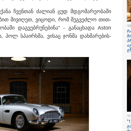
ნ­ქა­ნა ჩვენ­თან ძა­ლი­ან ცუდ მდგო­მა­რე­ო­ბა­ში
­ნე­ბით მი­ვი­ღეთ, ვი­ცო­დი, რომ შეგ­ვეძ­ლო თით­
10
ბა­ში დაგ­ვებ­რუ­ნე­ბი­ნა" - გა­ნა­ცხა­და Aston
რ
, პოლ სპა­ირ­სმა, ვი­საც ჯონ­მა დახ­მა­რე­ბის­
მ
პ
ა
გ
იზიარებთ კადრებს
სექტემბრიდან
"ფოტოსურა
აზეთიდან... ვიცი,
ამოქმედდება და 60
რომელზეც 
ვრს გაინტერესებთ,
წელს გადაცილებულ
ვისაუბრებ, 
გორია იქაურობა
პირებს შეეხებათ! -
ერთ-ერთმა
ეს" - რა ვიდეო
საქართველოს
გამომიგზავნა
ცელდება სოციალურ
ეროვნული ბანკი
კუპატაძე
ელში?
განცხადებას
ავრცელებს
11
12:34 / 08-08-2026
"
გ
რას აცხადებს 
დ