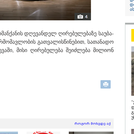
კობახიძე
დ
ა
ელექტროენერგ
რამდენჯერმე
გათიშვასთან
დაკავშირებით?
ო­მან­ქა­ნის დღე­ვან­დელ ღი­რე­ბუ­ლე­ბა­ზე სა­უ­ბა­
­მო­მავ­ლო­ბის გათ­ვა­ლის­წი­ნე­ბით, სა­თა­ნა­დო
ე­ვა­ში, მისი ღი­რე­ბუ­ლე­ბა შე­იძ­ლე­ბა მი­ლი­ონ
/ 08-08-2026
19:03 / 08-08-
ბოლურია, რომ
"მკაცრად 
"
ხიძის
ირაკლი კო
დ
ლატეობრივი
განცხადება
გ
ხადება
"კოალიცია
უ
რთველოს
ცვლილების
სუფლებისთვის
როგორ მოხვდე აქ
რული გმირების
რიალზე გაკეთდა" -