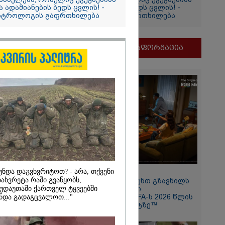
ა ადამიანების ბედს ცვლის! -
და ადამიანების ბედს ცვლის! -
სტროლოგის გაფრთხილება
ასტროლოგის გაფრთხილება
იის
მნიშვნელოვანი ინფორმაცია
2026
ვგმობთ
უნდა დაგვხვრიტოთ? - არა, თქვენი
11:13 / 05-08-2026
ბახიძის
ახვრეტა რაში გვაწყობს,
Hisense წარმოგიდგენთ გზავნილს
ს" -
უდაუთაში ქართველ ტყვეებში
"ინოვაციები უკეთესი
ცხოვრებისათვის" FIFA-ს 2026 წლის
ნდა გადაგცვალოთ..."
თვის"
მსოფლიო ჩემპიონატზე™