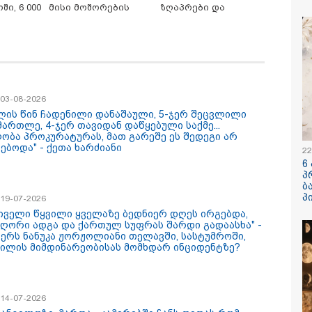
ი, 6 000
მისი მოშორების
ზღაპრები და
ს
მარტივი და
მაგნიტური სათამაშო
/ 06-08-2026
19:33 / 06-08-
უსაფრთხო გზები
9.90 ლარად -
ძემ მის მეგობრებს
რა სასჯელი
ული
"საბავშვო
სანდრე გაბაშვილს
იმნაძეს? -
ატარა -
კარუსელში"
იორგი მალანიას
პროკურატუ
წერილია
ზღაპრების სერია
ა, თითქოსდა მისი
ბრალდება 
ავლებელი, გიგა
დაიწყო
იანი ზედმეტ
/ 03-08-2026
დღებას იჩენდა მის
წლის წინ ჩადენილი დანაშაული, 5-ჯერ შეცვლილი
რთ, რითაც
/ 06-08-2026
15:54 / 06-08-
მართლე, 4-ჯერ თავიდან დაწყებული საქმე...
ვილი წააქეზა" -
ობა პროკურატურას, მათ გარეშე ეს შედეგი არ
ურატურა
ავალიანის საქმეზე
"ბრალი არ
ებოდა" - ქეთა ხარძიანი
მნაძეს და ანასტასია
- სამწუხარ
22
აშვილს ბრალდება
სრულიად 
6
დგინეს
ბავშვის ცხ
პ
დაანგრიეს"
ბ
ავალიანის 
პ
/ 19-07-2026
დაკავებულ
თველი წყვილი ყველაზე ბედნიერ დღეს ირგებდა,
ბერუაშვილ
 ღორი ადგა და ქართულ სუფრას შარდი გადაასხა" -
კატეგორიის ყველა სიახლე
წერს ნანუკა ჟორჟოლიანი თელავში, სასტუმროში,
ილის მიმდინარეობისას მომხდარ ინციდენტზე?
/ 14-07-2026