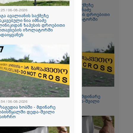
გიგა ავალიანის საქმეზე
დაკავებული ნია იმნაძე
:25 / 06-08-2026
ანიკო,
კლინიკიდან ზაჰესის დროებითი
იგა ავალიანის საქმეზე
ვადება არ
მოთავსების იზოლატორში
აკავებული ნია იმნაძე
კლი
გადაიყვანეს
ლინიკიდან ზაჰესის დროებითი
ლინიკაში
ოთავსების იზოლატორში
ანილი - რას
ადაიყვანეს
ვოკატი?
ეტიკული
 გათიშვა -
კ-ის წევრი
ქრება ნია
კურატურამ
12:54 / 06-08-2026
წარუდგინა
ტრაგედია ხობში - მდინარე
ხობისწყალში დედა-შვილი
:54 / 06-08-2026
დაიხრჩო
რაგედია ხობში - მდინარე
ობისწყალში დედა-შვილი
2026
აიხრჩო
დება, რომ
 რესტორანში
ფეთქებას