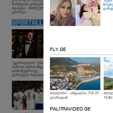
ქორწილი, რომელიც
"ჩემი
ნამდვილ კონცერტს
მოეხ
ჰგავდა - მომღერალი
გარდ
გიორგი
მეფისაშვილი
დაქორწინდა (ვიდეო)
ირაკლი
"თ
ღარიბაშვილი კლინიკაში
ცო
იყო გადაყვანილი - რა
ცხ
დეტალებზე საუბრობს
აქვ
მისი ადვოკატი?
გუ
FLY.GE
დე
მი
"კვარავაჯოს" გზა
ოქროს ბურთამდე:
თანამედროვე
Faceამბები
ქართული ზღაპარი
თბილისი - ანტალია 716.70
თბილ
ლარიდან
1540
PALITRAVIDEO.GE