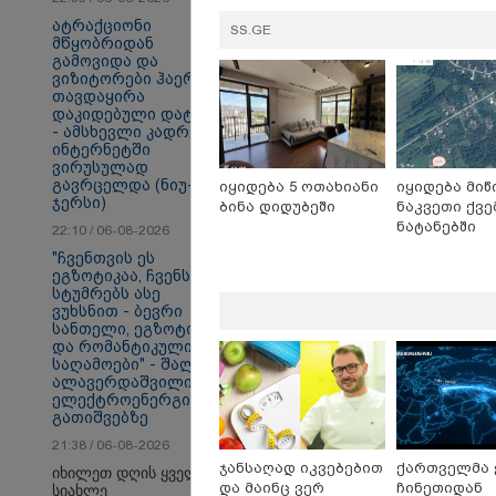
ატრაქციონი
SS.GE
მწყობრიდან
გამოვიდა და
ვიზიტორები ჰაერში
სამართალი
თავდაყირა
დაკიდებული დატოვა
- ამსხევლი კადრები
ინტერნეტში
ვირუსულად
გავრცელდა (ნიუ-
იყიდება 5 ოთახიანი
იყიდება მიწ
ჯერსი)
ბინა დიდუბეში
ნაკვეთი ქვე
ნატანებში
22:10 / 06-08-2026
"ჩვენთვის ეს
ეგზოტიკაა, ჩვენს
სტუმრებს ასე
ვუხსნით - ბევრი
სანთელი, ეგზოტიკა
და რომანტიკული
საღამოები" - შალვა
ალავერდაშვილი
ელექტროენერგიის
გათიშვებზე
21:38 / 06-08-2026
ჯანსაღად იკვებებით
ქართველმა 
იხილეთ დღის ყველა
და მაინც ვერ
ჩინეთიდან
სიახლე