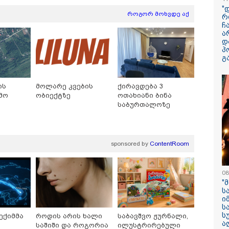
"
როგორ მოხვდე აქ
რ
ჩ
ა
დ
პ
გ
13:59 / 06-08-2026
ნიკა მელიას
ის
მოლარე კვების
ქირავდება 3
სასამართლოს
მო
ობიექტზე
ოთახიანი ბინა
უპატივცემლობი
საბურთალოზე
1 წლით და 6 თ
თავისუფლების 
მიესაჯა
sponsored by
ContentRoom
08
"
ს
ი
ს
ს
ექიმმა
როდის არის ხალი
საბავშვო ჟურნალი,
ა
საშიში და როგორია
ილუსტრირებული