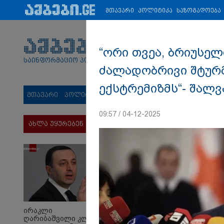
პარტნიორები:
ახალი ამბები
ეკონომიკა
ვიდეო
ჯანმრ
მთავარი
პოლიტიკა
საზოგადოება
“ორი თვეა, ბრიუსელ
საინფორმაციო პორტალი
ძალადობრივი შტურმ
ექსტრემიზმს“- შალვ
მთავარი
პოლიტიკა
საზოგადოება
სამართალი
მს
09:57 / 04-12-2025
ახლა უყურებენ
ირაკლი
ღარიბაშვილი კლინიკაში