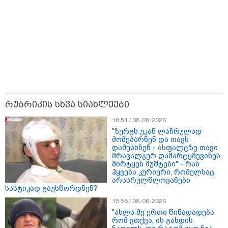
"24 იანვრის ღამეს თამარ
ნავროზაშვილის ძმა მიგზავნის
მესიჯს... მე ვერ ვნახე, რადგან
"სპამებში" ჩავარდა": რა
მისწერა ნია იმნაძის ბიძამ ეკა
კუპატაძეს? - გიგა ავალიანის
დედა "სქრინს" აქვეყნებს
კატეგორიის ყველა სიახლე
რუბრიკის სხვა სიახლეები
მკითხველის რჩევით
18:51 / 08-08-2026
"ზურგს უკან ლაჩრულად
მომეპარნენ და თავს
დამესხნენ - ასფალტზე თავი
მრავალჯერ დამარტყმევინეს,
მირტყეს მუშტები" - რას
ჰყვება კურიერი, რომელსაც
არასრულწლოვანები
სასტიკად გაუსწორდნენ?
15:58 / 08-08-2026
"ახლა მე ერთი წინადადება
რომ ვთქვა, ის გახდის