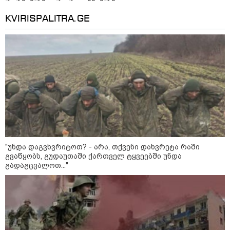
უწყობს ირანული
ტერორისტული ქსელების
უკანონო გაფართოებას, თუმცა
KVIRISPALITRA.GE
მაინც ამერიკას უყენებს
მოთხოვნებს?" - ჯო უილსონი
21:17 / 08-08-2026
აშშ-მა საქართველოში
დაფუძნებული კრიპტოკომპანია
დაასანქცირა
18:35 / 08-08-2026
"ბულგარეთის საჰაერო
"უნდა დაგვხვრიტოთ? - არა, თქვენი დახვრეტა რაში
სივრცეში დრონი აფეთქდა" -
გვაწყობს, გუდაუთაში ქართველ ტყვეებში უნდა
ბულგარეთის პრემიერ-მინისტრი
გადაგცვალოთ..."
კატეგორიის ყველა სიახლე