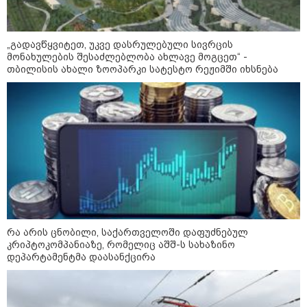
„გადავწყვიტეთ, უკვე დასრულებული სივრცის
მონახულების შესაძლებლობა ახლავე მოგცეთ“ -
12:46 / 07-08-2026
თბილისის ახალი ზოოპარკი სატესტო რეჟიმში იხსნება
ოკუპირებულ აფხაზეთში საწვავის
დეფიციტია, კილომეტრიანი რიგები და
შეზღუდვა საწვავის ჩასხმაზე - რა
ინფორმაციას აქვეყნებს "დემოკრატიის
კვლევის ინსტიტუტი“
14:23 / 05-08-2026
ევროპელმა და რუსმა ყოფილმა
მაღალჩინოსნებმა უკრაინაში
ომთან დაკავშირებით
რა არის ცნობილი, საქართველოში დაფუძნებულ
მოლაპარაკებები გამართეს - რა
კრიპტოკომპანიაზე, რომელიც აშშ-ს სახაზინო
არის ცნობილი შეხვედრაზე
დეპარტამენტმა დაასანქცირა
09:55 / 05-08-2026
მორიგი თავდასხმა Wildberries-