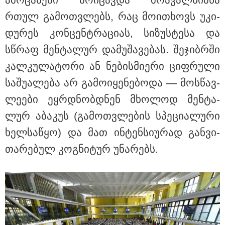
რთულ გა­მოთ­ვლებს, რაც მო­ი­თხოვს უკი­
დუ­რეს კონ­ცენ­ტრა­ცი­ას, სი­ზუს­ტე­სა და
სწრაფ მენ­ტა­ლურ და­მუ­შა­ვე­ბას. შე­ჯიბრში
კალ­კუ­ლა­ტო­რი ან ნე­ბის­მი­ე­რი ციფ­რუ­ლი
სა­შუ­ა­ლე­ბა არ გა­მო­ი­ყე­ნე­ბო­და — მოს­წავ­
ლე­ე­ბი ეყ­რდნობ­დნენ მხო­ლოდ მენ­ტა­
ლურ აბა­კუს (გა­მოთ­ვლე­ბის სპე­ცი­ა­ლუ­რი
ხელ­სა­წყო) და მათ ინ­ტენ­სი­უ­რად გან­ვი­
18:51 / 08-08-2026
თა­რე­ბულ კოგ­ნი­ტურ უნა­რებს.
"ზურგს უკან ლაჩრულად მომეპარნენ და თავს
დამესხნენ - ასფალტზე თავი მრავალჯერ
დამარტყმევინეს, მირტყეს მუშტები" - რას ჰყვება
კურიერი, რომელსაც არასრულწლოვანები სასტიკად
გაუსწორდნენ?