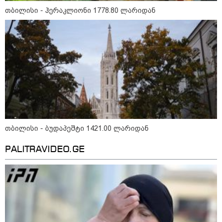
გმირების მემორიალზე
თბილისი - ჰერაკლიონი 1778.80 ლარიდან
გაკეთდა" - "ნაციონალური
მოძრაობა"
19:03 / 08-08-2026
"მკაცრად ვგმობთ ირაკლი
კობახიძის განცხადებას" -
"კოალიცია ცვლილებისთვის"
16:33 / 08-08-2026
"გიორგი ბარამიძემ რაღაც
არასწორად ჩამოაყალიბა,
თბილისი - ბუდაპეშტი 1421.00 ლარიდან
მაგრამ ნამდვილად არ
ეკუთვნის წიხლი ივანიშვილის
PALITRAVIDEO.GE
ღალატზე დაფუძნებული
დიქტატურის მსახურებისგან" -
მიხეილ სააკაშვილი
16:22 / 08-08-2026
"აი, ეს არის სამშობლოს
ღალატი" - როგორ ეხმაურება
ნიკა გვარამია აგვისტოს ომთან
დაკავშირებით ირაკლი