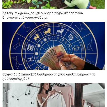
აგვისტო აგარაკზე: ეს 5 საქმე უნდა მოასწროთ
შემოდგომის დადგომამდე
ფული ამ ზოდიაქოს ნიშნების ხელში აღმოჩნდება: ვინ
გამდიდრდება?
კატეგორიები