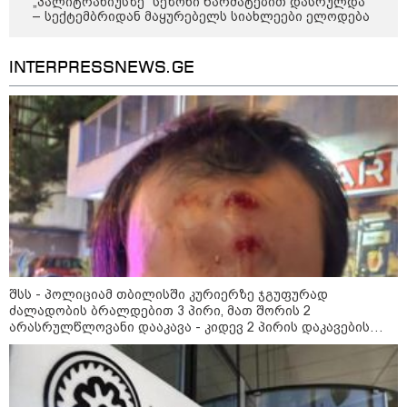
„პალიტრანიუსზე“ სეზონი წარმატებით დასრულდა
როგორ ჩავიცვათ 40 წლის
– სექტემბრიდან მაყურებელს სიახლეები ელოდება
შემდეგ: მილიონერების
სტილისტის 8 ოქროს წესი და
აუცილებელი სამოსი
INTERPRESSNEWS.GE
მსოფლიო
შსს - პოლიციამ თბილისში კურიერზე ჯგუფურად
ძალადობის ბრალდებით 3 პირი, მათ შორის 2
არასრულწლოვანი დააკავა - კიდევ 2 პირის დაკავების
მიზნით კი შესაბამისი ღონისძიებები ტარდება