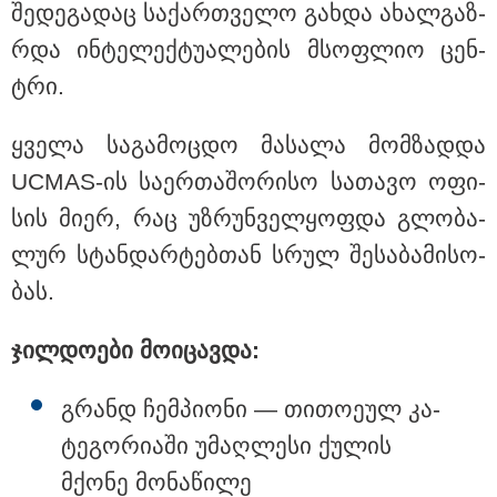
შე­დე­გა­დაც სა­ქარ­თვე­ლო გახ­და ახალ­გაზ­
თბილისი - რომი 1419.50 ლარიდან
რდა ინ­ტე­ლექ­ტუ­ა­ლე­ბის მსოფ­ლიო ცენ­
ტრი.
ყვე­ლა სა­გა­მოც­დო მა­სა­ლა მომ­ზად­და
UCMAS-ის სა­ერ­თა­შო­რი­სო სა­თა­ვო ოფი­
სის მიერ, რაც უზ­რუნ­ველ­ყოფ­და გლო­ბა­
მნიშვნელოვანი ინფორმაცია
ლურ სტან­დარ­ტებ­თან სრულ შე­სა­ბა­მი­სო­
ბას.
ჯილ­დო­ე­ბი მო­ი­ცავ­და:
გრანდ ჩემ­პი­ო­ნი — თი­თო­ე­ულ კა­
ტე­გო­რი­ა­ში უმაღ­ლე­სი ქუ­ლის
მქო­ნე მო­ნა­წი­ლე