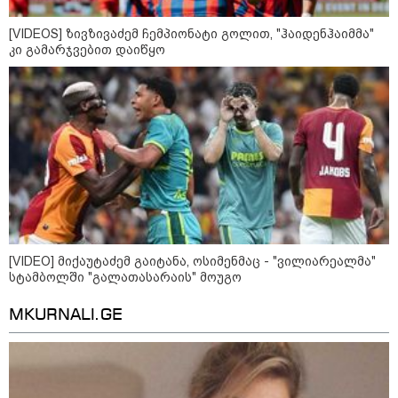
[VIDEOS] ზივზივაძემ ჩემპიონატი გოლით, "ჰაიდენჰაიმმა"
კი გამარჯვებით დაიწყო
11:17 / 08-08-2026
არშემდგარი ქორწინება 15 წლით უფროს
ქართველთან - ალინა კაბაევას
საიდუმლო ცხოვრება: როგორ
გამოიყურებოდა ის პლასტიკურ
ოპერაციებამდე
14:20 / 08-08-2026
[VIDEO] მიქაუტაძემ გაიტანა, ოსიმენმაც - "ვილიარეალმა"
"ქალაქი დავთმე, მაგრამ
სტამბოლში "გალათასარაის" მოუგო
ქალურობა - არა. ვერ იჯერებენ
ფერმერი თუ ვარ" - როგორ
ცხოვრობს ახალგაზრდა ქალი,
MKURNALI.GE
რომელიც ქალაქიდან სოფლად
გადავიდა და ფერმერი გახდა
09:36 / 08-08-2026