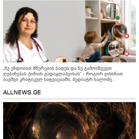
"უნდა დაგვხვრიტოთ? - არა,
თქვენი დახვრეტა რაში გვაწყობს,
გუდაუთაში ქართველ ტყვეებში
უნდა გადაგცვალოთ..."
„ნუ ენდობით მწერების ბადეს და ნუ გამოიწვევთ
როდის დაიწყო რეალურად
ღებინებას ქიმიის გადაყლაპვისას“ - როგორ ვიხსნათ
საქართველო-რუსეთის ომი და
ბავშვი კრიტიკულ სიტუაციაში, პედიატრ სალომე
მთავარი შეცდომა, რომელიც
ახვლედიანის რჩევები
საბედისწერო გამოდგა
ALLNEWS.GE
შავ ზღვაში გემებზე
თავდასხმებმა რუსეთ-უკრაინის
ომში რეკორდული მასშტაბი
მიიღო