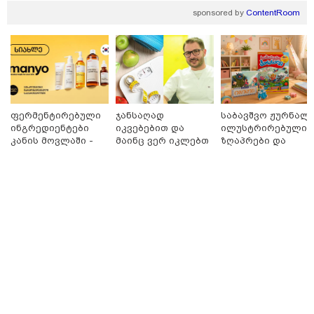
"ვერასდროს ვიფიქრებდი, რომ
sponsored by
ContentRoom
ჩვენი ცხოვრება შენთან ერთად
ასეთ არარომანტიკულ ფაზაში
შევიდოდა" - თეონა კონტრიძე
ქორწინებიდან 18 წლის თავზე
ქმარს ემოციურ "პოსტს" უძღვნის
09:25 / 09-08-2026
შეკვეთილის სანაპიროზე ზღვამ
ფერმენტირებული
ჯანსაღად
საბავშვო ჟურნალი
უპილოტო საფრენი აპარატის
ინგრედიენტები
იკვებებით და
ილუსტრირებული
ფრაგმენტი გამორიყა
კანის მოვლაში -
მაინც ვერ იკლებთ
ზღაპრები და
კორეული
წონაში? - ლაშა
მაგნიტური
ინოვაციური
უჩავა მთავარ
სათამაშო 9.90
ბრენდი Manyo
მიზეზებზე
ლარად - "საბავშვ
საქართველოშია
საუბრობს
კარუსელში"
08:54 / 09-08-2026
ზღაპრების სერია
“დიახ, ომი დაიწყო რუსეთმა და
დაიწყო
წერტილი!” - ვახტანგ კაპანაძე
22:29 / 08-08-2026