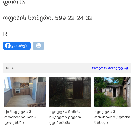
ფორ­მა
ოფი­სის ნო­მე­რი: 599 22 24 32
R
გაზიარება
SS.GE
როგორ მოხვდე აქ
11:36 / 08-08-2026
წელიწადნახევარში საქართველოში 164
ადამიანი დაიკარგა - 57 პირს ამ დრომდე
ქირავდება 3
იყიდება მიწის
იყიდება 3
ეძებენ
ოთახიანი ბინა
ნაკვეთი ქვემო
ოთახიანი კერძო
გლდანში
ქვიშიანში
სახლი
ნაძალადევში
10:29 / 09-08-2026