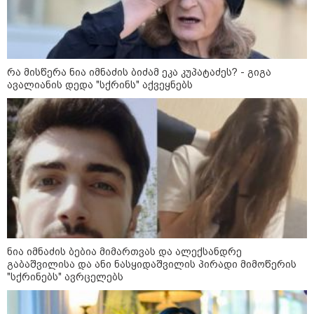
კობახიძის განცხადებას?
კატეგორიის ყველა სიახლე
რა მისწერა ნია იმნაძის ბიძამ ეკა კუპატაძეს? - გიგა
ავალიანის დედა "სქრინს" აქვეყნებს
„გადავწყვიტეთ, უკვე
დასრულებული სივრცის
მონახულების შესაძლებლობა
ახლავე მოგცეთ“ - თბილისის
ახალი ზოოპარკი სატესტო
რეჟიმში იხსნება
რა არის ცნობილი,
საქართველოში დაფუძნებულ
კრიპტოკომპანიაზე, რომელიც
ნია იმნაძის ბებია მიმართვას და ალექსანდრე
აშშ-ს სახაზინო დეპარტამენტმა
გაბაშვილისა და ანი ნასყიდაშვილის პირადი მიმოწერის
დაასანქცირა
"სქრინებს" ავრცელებს
აზერბაიჯანის რკინიგზა ბაქო-