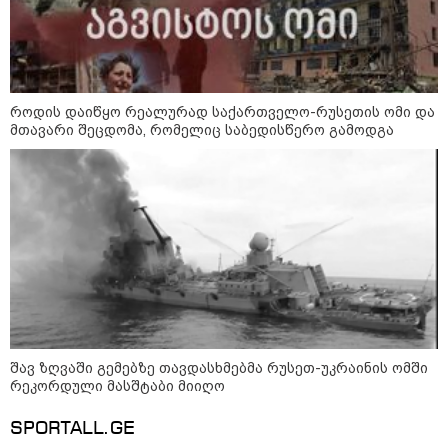
შსს - პოლიციამ თბილისში
როდის დაიწყო რეალურად საქართველო-რუსეთის ომი და
კურიერზე ჯგუფურად ძალადობის
მთავარი შეცდომა, რომელიც საბედისწერო გამოდგა
ბრალდებით 3 პირი, მათ შორის 2
არასრულწლოვანი დააკავა -
კიდევ 2 პირის დაკავების მიზნით
კი შესაბამისი ღონისძიებები
ტარდება
სებ - აშშ-ის სახაზინო
დეპარტამენტის მიერ
სანქცირებული პირი არ
წარმოადგენს საქართველოს
ეროვნული ბანკის რეგულირებულ
სუბიექტს
რუსებმა ხარკოვს და ოდესას
დაარტყეს, არიან დაღუპულები და
დაშავებულები
შავ ზღვაში გემებზე თავდასხმებმა რუსეთ-უკრაინის ომში
რეკორდული მასშტაბი მიიღო
SPORTALL.GE