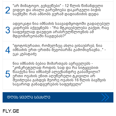
"სა­მარ­ცხვი­ნოა ეს ყვე­ლა­ფე­რი,
"არ მიმატოვო, გეხვეწები" - 12 წლის წინანდელი
ვიდეო და ახალი გარემოება დაკარგული ბიჭის
ყვე­ლა­ზე რბი­ლად რომ ვთქვა!" -
საქმეში: რას ამბობს გურამ დადიანიძის დედა
ნანკა კალატოზიშვილი გიორგი
ბარამიძის განცხადებას
ეხმაურება
ადვოკატი ნია იმნაძის საავადმყოფოში გადაღებულ
კადრებს აქვეყნებს - "რა მტკიცებულება გაქვთ, რაც
საფუძვლად დაუდეთ არასრულწლოვნის ამ
მდგომარეობაში ჩაგდებას?"
"ეს ის ადგილია, საიდანაც
გუშინდელი ვიდეო ვირუსულად
გავრცელდა.... დანარჩენი თქვენ
"ფოტოსურათი, რომელზეც ახლა ვისაუბრებ, ნია
განსაჯეთ, რამდენად
იმნაძის ერთ-ერთმა მეგობარმა გამომიგზავნა..." -
შესაძლებელია აქ ადამიანის
ეკა კუპატაძე
გადავარდნა" - რა კადრებს
აქვეყნებს კობა ახალაძე
ნია იმნაძის ბებია მიმართვას ავრცელებს -
მლეთიდან, სადაც 12 წლის წინ
"კონკრეტულად როდის, სად და რა სიტყვებით
გურამ დადიანიძე გაუჩინარდა?
წააქეზა ნია იმნაძემ ალექსანდრე გაბაშვილი?
ერთი ოჯახის ენით აღუწერელი ტკივილი არ
შეიძლება გახდეს მეორე ოჯახის 16 წლის ბავშვის
პოლიტიკა
საჯაროდ განადგურების საფუძველი"
დღის ყველა სიახლე
FLY.GE