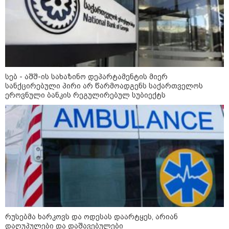
13:15 / 08-08-2026
უძველესი სენი და ეპიდემია: აშშ-ში
სებ - აშშ-ის სახაზინო დეპარტამენტის მიერ
ერთდროულად კეთრს და ნაწლავურ
სანქცირებული პირი არ წარმოადგენს საქართველოს
ინფექციას ებრძვიან - რა უნდა ვიცოდეთ
ეროვნული ბანკის რეგულირებულ სუბიექტს
და რამდენად სახიფათოა
10:17 / 09-08-2026
რუსებმა ხარკოვს და ოდესას
დაარტყეს, არიან დაღუპულები
და დაშავებულები - რა
ინფორმაციას ავრცელებს
ხარკოვის მერი?
10:02 / 09-08-2026
რუსებმა ხარკოვს და ოდესას დაარტყეს, არიან
"ქართული ოცნება” ხელს
დაღუპულები და დაშავებულები