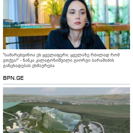
თბილისი-ბაქოს საერთაშორისო
მარშრუტზე ბილეთების გაყიდვის
პერიოდს ახანგრძლივებს
კონფლიქტები
"სა­მარ­ცხვი­ნოა ეს ყვე­ლა­ფე­რი, ყვე­ლა­ზე რბი­ლად რომ
ვთქვა!" - ნანკა კალატოზიშვილი გიორგი ბარამიძის
განცხადებას ეხმაურება
BPN.GE