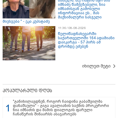
ნათელს, თუ რატომ იყო ნია
10:38 / 09-08-2026
10:29 / 09-08-2026
10:17 / 09-08
იმნაძე წამქეზებელი, ნია
დაკავებულია 3 პირი,
"ვერასდროს
რუსებმა ხ
იმნაძისგან გამოსული
მათ შორის 2
ვიფიქრებდი, რომ ჩვენი
ოდესას დ
ინფორმაციაა ეს... მას
არასრულწლოვანი -
ცხოვრება შენთან
არიან და
მაქსიმალური სასჯელი
პოლიცია, თბილისში
ერთად ასეთ
დაშავებულ
მიესჯება " - ეკა კუპატაძე
კურიერზე ჯგუფურად
არარომანტიკულ
ინფორმაც
ძალადობის საქმეზე
ფაზაში შევიდოდა" -
ავრცელებ
11:36 / 08-08-2026
ინფორმაციას
თეონა კონტრიძე
მერი?
წელიწადნახევარში
ავრცელებს
ქორწინებიდან 18 წლის
საქართველოში 164 ადამიანი
თავზე ქმარს ემოციურ
დაიკარგა - 57 პირს ამ
"პოსტს" უძღვნის
დრომდე ეძებენ
რა მისწერა ნია იმნაძის ბიძამ ეკა
იხილეთ მეტი
კუპატაძეს? - გიგა ავალიანის
დედა "სქრინს" აქვეყნებს
პოპულარული დღეს
ნია იმნაძის ბებია მიმართვას და
ალექსანდრე გაბაშვილისა და ანი
"განიხილავდნენ, როგორ ჩაიდინა გაბაშვილმა
ნასყიდაშვილის პირადი
დანაშაული" - გიგა ავალიანის საქმის პროკურორი
მიმოწერის "სქრინებს" ავრცელებს
ნია იმნაძის და მამის დიალოგის ფარული
ჩანაწერის შინაარსს ასაჯაროებს