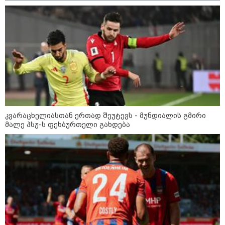
გარემოს ეროვნული სააგენტოს
ინფორმაციით, 9-11 აგვისტოს
საქართველოში მოსალოდნელია
დროგამოშვებით წვიმა
მოზაიკა
კვარაცხელიასთან ერთად შეუტევს - მუნდიალის გმირი
მალე პსჟ-ს ფეხბურთელი გახდება