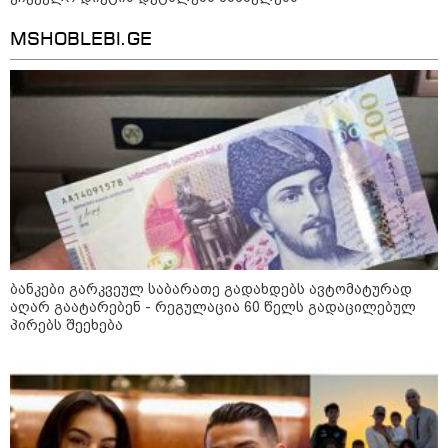
MSHOBLEBI.GE
11:17 / 08-08-2026
არშემდგარი ქორწინება 15 წლით უფროს
ქართველთან - ალინა კაბაევას
საიდუმლო ცხოვრება: როგორ
გამოიყურებოდა ის პლასტიკურ
ოპერაციებამდე
ბანკები გარკვეულ საბარათე გადახდებს ავტომატურად
აღარ გაატარებენ - რეგულაცია 60 წელს გადაცილებულ
14:20 / 08-08-2026
პირებს შეეხება
"ქალაქი დავთმე, მაგრამ
ქალურობა - არა. ვერ იჯერებენ
ფერმერი თუ ვარ" - როგორ
ცხოვრობს ახალგაზრდა ქალი,
რომელიც ქალაქიდან სოფლად
გადავიდა და ფერმერი გახდა