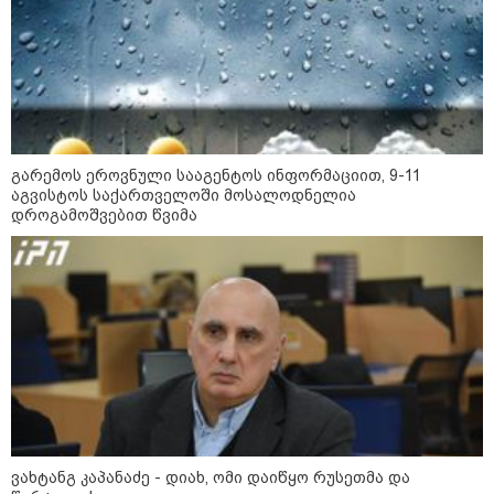
დაკავშირებით ირაკლი
კობახიძის განცხადებას?
კატეგორიის ყველა სიახლე
გარემოს ეროვნული სააგენტოს ინფორმაციით, 9-11
აგვისტოს საქართველოში მოსალოდნელია
დროგამოშვებით წვიმა
„გადავწყვიტეთ, უკვე
დასრულებული სივრცის
მონახულების შესაძლებლობა
ახლავე მოგცეთ“ - თბილისის
ახალი ზოოპარკი სატესტო
რეჟიმში იხსნება
რა არის ცნობილი,
საქართველოში დაფუძნებულ
კრიპტოკომპანიაზე, რომელიც
აშშ-ს სახაზინო დეპარტამენტმა
დაასანქცირა
ვახტანგ კაპანაძე - დიახ, ომი დაიწყო რუსეთმა და