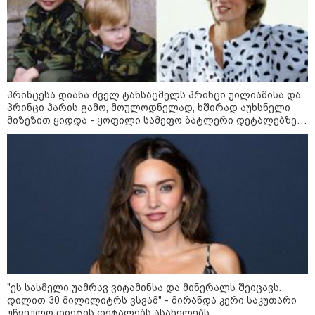
„ნაციონალური მოძრაობა“ -
სიმბოლურია, რომ კობახიძის
მოღალატეობრივი განცხადება
საქართველოს
თავისუფლებისთვის შეწირული
გმირების მემორიალზე გაკეთდა
პრინცესა დიანა ძველ ტანსაცმელს პრინცი უილიამისა და
პრინცი ჰარის გამო, მოულოდნელად, ხშირად აუხსნელი
მიზეზით ყიდდა - ყოფილი სამეფო ბატლერი დეტალებზე
საკუთარ წიგნში საუბრობს
მოზაიკა
"ეს სასმელი უამრავ ვიტამინსა და მინერალს შეიცავს.
დილით 30 მილილიტრს ვსვამ" - მირანდა კერი საკუთარი
უჩვეულო დიეტის დეტალებს ასახელებს