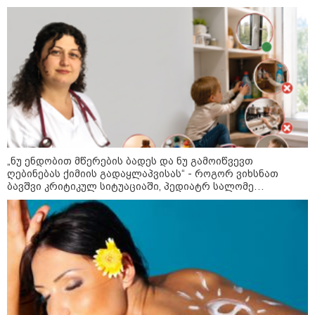
როგორ ჩავიცვათ 40 წლის
შემდეგ: მილიონერების
სტილისტის 8 ოქროს წესი და
აუცილებელი სამოსი
მსოფლიო
„ნუ ენდობით მწერების ბადეს და ნუ გამოიწვევთ
ღებინებას ქიმიის გადაყლაპვისას“ - როგორ ვიხსნათ
ბავშვი კრიტიკულ სიტუაციაში, პედიატრ სალომე
ახვლედიანის რჩევები