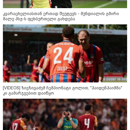
კვარაცხელიასთან ერთად შეუტევს - მუნდიალის გმირი
მალე პსჟ-ს ფეხბურთელი გახდება
[VIDEOS] ზივზივაძემ ჩემპიონატი გოლით, "ჰაიდენჰაიმმა"
კი გამარჯვებით დაიწყო
კატეგორიები