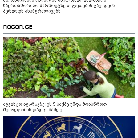
საერთაშორისო მარშრუტზე ბილეთების გაყიდვის
პერიოდს ახანგრძლივებს
"სა­მარ­ცხვი­ნოა ეს ყვე­ლა­ფე­რი,
ყვე­ლა­ზე რბი­ლად რომ ვთქვა!" -
ნანკა კალატოზიშვილი გიორგი
ROGOR.GE
ბარამიძის განცხადებას
ეხმაურება
"ეს ის ადგილია, საიდანაც
გუშინდელი ვიდეო ვირუსულად
გავრცელდა.... დანარჩენი თქვენ
განსაჯეთ, რამდენად
შესაძლებელია აქ ადამიანის
გადავარდნა" - რა კადრებს
აქვეყნებს კობა ახალაძე
მლეთიდან, სადაც 12 წლის წინ
გურამ დადიანიძე გაუჩინარდა?
აგვისტო აგარაკზე: ეს 5 საქმე უნდა მოასწროთ
პოლიტიკა
შემოდგომის დადგომამდე