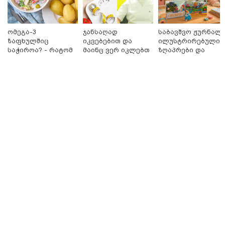
ომეგა-3
ჯანსაღად
საბავშვო ჟურნალი
ზაფხულშიც
იკვებებით და
ილუსტრირებული
საჭიროა? - რატომ
მაინც ვერ იკლებთ
ზღაპრები და
არ უნდა ვთქვათ
წონაში? - ლაშა
მაგნიტური
უარი თევზზე ცხელ
უჩავა მთავარ
სათამაშო 9.90
დღეებში
მიზეზებზე
ლარად - "საბავშვ
საუბრობს
კარუსელში"
ზღაპრების სერია
დაიწყო
17:13 / 08-08-2026
"დასავლეთმა საქართველო ჩვენ წინააღმდეგ
გეოპოლიტიკური ბრძოლის უგუნურ იარაღად
გამოიყენა" - დიმიტრი მედვედევი
21:17 / 08-08-2026
აშშ-მა საქართველოში
დაფუძნებული კრიპტოკომპანია
დაასანქცირა