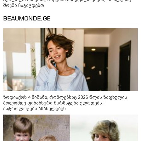
შოკში ჩაგაგდებთ
BEAUMONDE.GE
გარემოს ეროვნული სააგენტოს
ინფორმაციით, 9-11 აგვისტოს
საქართველოში მოსალოდნელია
დროგამოშვებით წვიმა
ვახტანგ კაპანაძე - დიახ, ომი
დაიწყო რუსეთმა და წერტილი!
ზოდიაქოს 4 ნიშანი, რომლებსაც 2026 წლის ზაფხულის
ბოლომდე ფინანსური წარმატება ელოდება -
ასტროლოგები ასახელებენ
აშშ-მა საქართველოში
დაფუძნებული კრიპტოკომპანია
დაასანქცირა