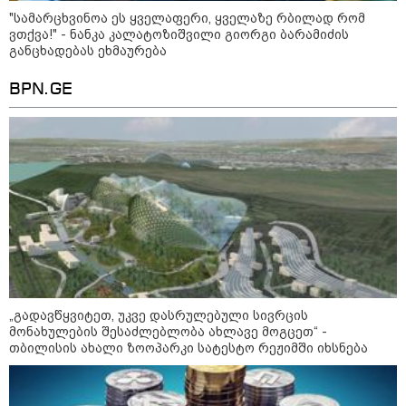
19:52 / 08-08-2026
"სა­მარ­ცხვი­ნოა ეს ყვე­ლა­ფე­რი, ყვე­ლა­ზე რბი­ლად რომ
"სანაპირო რაიონებში
ვთქვა!" - ნანკა კალატოზიშვილი გიორგი ბარამიძის
მოსალოდნელია წვიმა" -
განცხადებას ეხმაურება
გარემოს ეროვნული სააგენტოს
გაფრთხილება: რომელ
რეგიონებში უნდა ველოდოთ
BPN.GE
ელჭექს, სეტყვასა და ქარის
გაძლიერებას?
კატეგორიის ყველა სიახლე
მკითხველის რჩევით
„გადავწყვიტეთ, უკვე დასრულებული სივრცის
მონახულების შესაძლებლობა ახლავე მოგცეთ“ -
თბილისის ახალი ზოოპარკი სატესტო რეჟიმში იხსნება