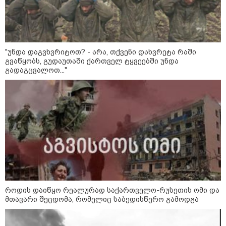
"უნდა დაგვხვრიტოთ? - არა, თქვენი დახვრეტა რაში
12:46 / 07-08-2026
გვაწყობს, გუდაუთაში ქართველ ტყვეებში უნდა
გადაგცვალოთ..."
ოკუპირებულ აფხაზეთში საწვავის
დეფიციტია, კილომეტრიანი რიგები და
შეზღუდვა საწვავის ჩასხმაზე - რა
ინფორმაციას აქვეყნებს "დემოკრატიის
კვლევის ინსტიტუტი“
14:23 / 05-08-2026
ევროპელმა და რუსმა ყოფილმა
მაღალჩინოსნებმა უკრაინაში
ომთან დაკავშირებით
მოლაპარაკებები გამართეს - რა
როდის დაიწყო რეალურად საქართველო-რუსეთის ომი და
არის ცნობილი შეხვედრაზე
მთავარი შეცდომა, რომელიც საბედისწერო გამოდგა
09:55 / 05-08-2026