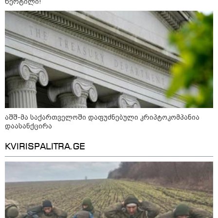
წერტილი!
აზერბაიჯანის რკინიგზა ბაქო-
თბილისი-ბაქოს საერთაშორისო
მარშრუტზე ბილეთების გაყიდვის
პერიოდს ახანგრძლივებს
კონფლიქტები
აშშ-მა საქართველოში დაფუძნებული კრიპტოკომპანია
დაასანქცირა
KVIRISPALITRA.GE