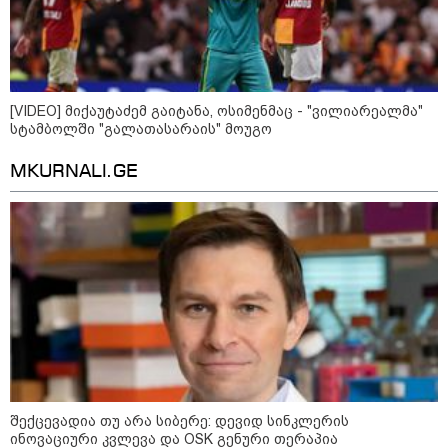
დღის ზოგადი
8
ასტროლოგიური
პროგნოზი
აგვისტო
[VIDEO] მიქაუტაძემ გაიტანა, ოსიმენმაც - "ვილიარეალმა"
სტამბოლში "გალათასარაის" მოუგო
MKURNALI.GE
აგვისტო აგარაკზე: ეს 5 საქმე
უნდა მოასწროთ შემოდგომის
დადგომამდე
ფული ამ ზოდიაქოს ნიშნების
ხელში აღმოჩნდება: ვინ
გამდიდრდება?
შექცევადია თუ არა სიბერე: დევიდ სინკლერის
ინოვაციური კვლევა და OSK გენური თერაპია