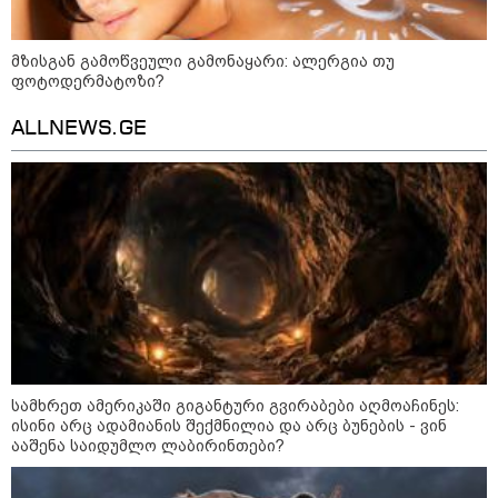
მზისგან გამოწვეული გამონაყარი: ალერგია თუ
ფოტოდერმატოზი?
ALLNEWS.GE
13:15 / 08-08-2026
უძველესი სენი და ეპიდემია: აშშ-ში
ერთდროულად კეთრს და ნაწლავურ
ინფექციას ებრძვიან - რა უნდა ვიცოდეთ
და რამდენად სახიფათოა
21:17 / 08-08-2026
აშშ-მა საქართველოში
დაფუძნებული კრიპტოკომპანია
დაასანქცირა
სამხრეთ ამერიკაში გიგანტური გვირაბები აღმოაჩინეს:
ისინი არც ადამიანის შექმნილია და არც ბუნების - ვინ
ააშენა საიდუმლო ლაბირინთები?
18:35 / 08-08-2026