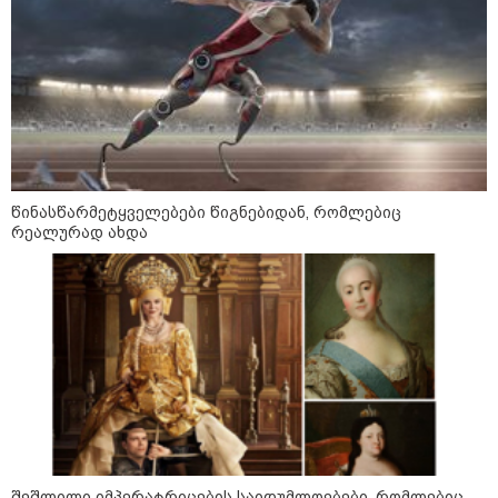
"ბულგარეთის საჰაერო
სივრცეში დრონი აფეთქდა" -
ბულგარეთის პრემიერ-მინისტრი
17:13 / 08-08-2026
"დასავლეთმა საქართველო
ჩვენ წინააღმდეგ
გეოპოლიტიკური ბრძოლის
წინასწარმეტყველებები წიგნებიდან, რომლებიც
უგუნურ იარაღად გამოიყენა" -
რეალურად ახდა
დიმიტრი მედვედევი
23:40 / 07-08-2026
იტალიამ ყველა ქალაქში
განგაშის წითელი დონე
გამოაცხადა
კატეგორიის ყველა სიახლე
შეშლილი იმპერატრიცების საიდუმლოებები, რომლებიც