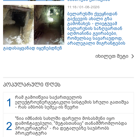
გამოქვეყნდა SpaceX-ის
რაკეტის ფრაგმენტის
11:18 / 01-08-2026
მთვარესთან შეჯახების
ბელარუსში ქვეყნიდან
ამსახველი კადრები -
გაქცევის ახალი გზა
ორბიტალურმა აპარატმა
გამონახეს - ლიეტუვამ
მთვარის ზედაპირი შეჯახებამდე
ბელარუსის საზღვართან
და შეჯახების შემდეგ გადაიღო
აღმოაჩინა გვირაბები,
რომელსაც სავარაუდოდ,
10:45 / 07-08-2026
არალეგალი მიგრანტების
"აშშ კვლავაც ღრმად
გადასაყვანად იყენებდნენ
შეშფოთებულია რუსეთის მიერ
იხილეთ მეტი
საქართველოს ტერიტორიის
განგრძობადი ოკუპაციით" -
აშშ-ის საელჩო
პოპულარული დღეს
09:05 / 07-08-2026
მკვლელობა პირდაპირ ეთერში:
ცნობილ "ტიკტოკერს" ლაივის
რამ გამოიწვია საქართველოს
დროს ესროლეს, ის ადგილზე
ელექტროენერგეტიკული სისტემის სრული გათიშვა
გარდაიცვალა - რას ამბობს
- რას ამბობს სემეკ-ის წევრი
მომხდარზე მექსიკის პოლიცია
"ნია იმნაძის სახლში ფარული მოსასმენი იყო
დამონტაჟებული, "მეტასთანაც" თანამშრომლობდა
პროკურატურა" - რა დეტალებზე საუბრობს
პროკურატურა