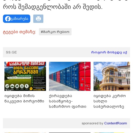
განცხადება
როს შე­მად­გენ­ლო­ბა­ში არ შე­დის.
გაზიარება
ტეგები თემაზე:
#მარკო რუბიო
SS.GE
როგორ მოხვდე აქ
09:25 / 07-08-2026
იყიდება მიწის
ქირავდება
იყიდება კერძო
"დასრულდა 9-თვიანი კოშმარი 570 ოჯახისთვის" -
ნაკვეთი ბორჯომში
სასაწყობე-
სახლი
"სფერო ჰოლდინგის" თანამშრომლებს განაჩენი
საწარმოო ფართი
საბურთალოზე
გამოუტანეს: რა სასჯელი ელოდებათ სოფიკო
ლილოში
პეტრიაშვილსა და გივი წულეისკირს
sponsored by
ContentRoom