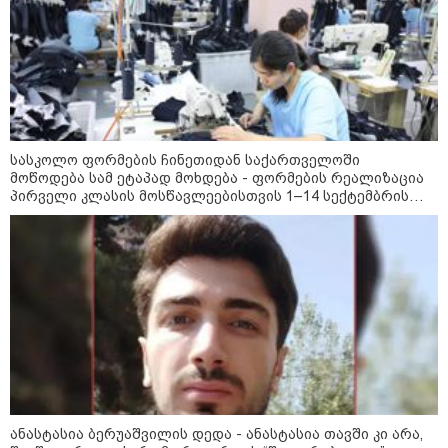
ახალი გარემოება დაკარგული
ბიჭის საქმეში: რას ამბობს
გურამ დადიანიძის დედა
09:52 / 07-08-2026
მიიღო თუ არა გამოძიებამ
"მეტასგან" რაიმე მონაცემები? -
რას პასუხობს კითხვაზე ნია
სასკოლო ფორმების ჩინეთიდან საქართველოში
იმნაძის ადვოკატი
მოწოდება სამ ეტაპად მოხდება - ფორმების რეალიზაცია
პირველი კლასის მოსწავლეებისთვის 1–14 სექტემბრის
პერიოდში, ხოლო მეორე და მესამე ეტაპებზე -
ოქტომბრიდან დეკემბრის ჩათვლით განხორციელდება
კატეგორიის ყველა სიახლე
„რუსთაველზე მდებარე
სასტუმროები 40-50%-იან
გაუქმებებს იღებენ, საკმაოდ დიდი
ანასტასია ბერუაშვილის დედა - ანასტასია თავში კი არა,
ზარალისკენ წავალთ - მეგონა,