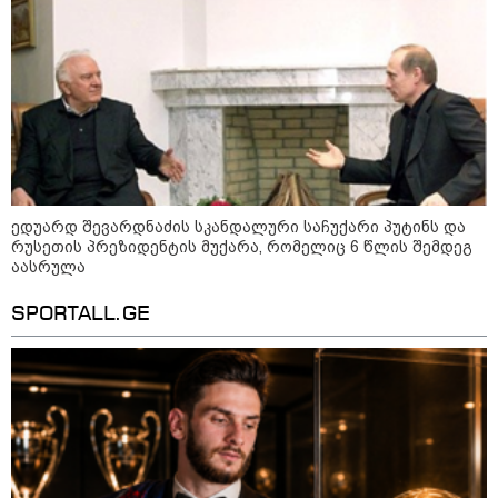
ქვეყნებშია ბენზინი ყველაზე
ძვირი და ყველაზე იაფი
09:05 / 07-08-2026
მკვლელობა პირდაპირ ეთერში:
ცნობილ "ტიკტოკერს" ლაივის
დროს ესროლეს, ის ადგილზე
გარდაიცვალა - რას ამბობს
მომხდარზე მექსიკის პოლიცია
ედუარდ შევარდნაძის სკანდალური საჩუქარი პუტინს და
რუსეთის პრეზიდენტის მუქარა, რომელიც 6 წლის შემდეგ
აასრულა
23:15 / 06-08-2026
“არ მინდა, ბაიდენივით
SPORTALL.GE
სცენიდან გადავარდეს“ -
დონალდ ტრამპის სიტყვით
გამოსვლისას დამსწრეები
სახალისო შემთხვევის მოწმენი
გახდნენ
10:52 / 06-08-2026
ვაშინგტონს რაკეტების
დეფიციტი აქვს? - მედიის