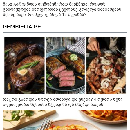
ომის 18 წლისთავთან
მისი გარეგნობა ფენომენურად მიიჩნევა: როგორ
დაკავშირებით ერთობლივ
გამოიყურება მსოფლიოში ყველაზე გრძელი წამწამების
განცხადებას ავრცელებენ
მქონე ბიჭი, რომელიც ახლა 19 წლისაა?
22:35 / 06-08-2026
GEMRIELIA.GE
"კიდევ ერთხელ მოვუწოდებ
საქართველოს მთავრობას, მისი
დაუყოვნებლივი და უპირობო
გათავისუფლებისკენ" - რას
წერს ეუთო-ს წარმომადგენელი
მზია ამაღლობელზე?
კატეგორიის ყველა სიახლე
რატომ გამოდის ხორცი მშრალი და უხეში? 4 ოქროს წესი
იდეალურად წვნიანი სტეიკისა და მწვადისთვის
აგვისტოს ომში, გორში
საბრძოლო ნათლობა მიღებული
რუსული „ისკანდერი“ დღეს კიევის
მთავარ კოშმარად იქცა