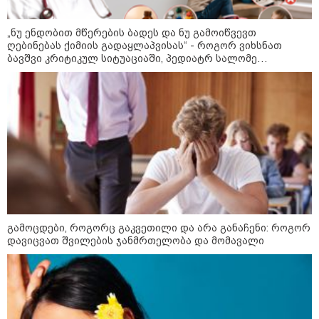
„ნუ ენდობით მწერების ბადეს და ნუ გამოიწვევთ
აგვისტო აგარაკზე: ეს 5 საქმე
ღებინებას ქიმიის გადაყლაპვისას“ - როგორ ვიხსნათ
უნდა მოასწროთ შემოდგომის
ბავშვი კრიტიკულ სიტუაციაში, პედიატრ სალომე
დადგომამდე
ახვლედიანის რჩევები
ფული ამ ზოდიაქოს ნიშნების
ხელში აღმოჩნდება: ვინ
გამდიდრდება?
როგორ ჩავიცვათ 40 წლის
შემდეგ: მილიონერების
გამოცდები, როგორც გაკვეთილი და არა განაჩენი: როგორ
სტილისტის 8 ოქროს წესი და
დავიცვათ შვილების ჯანმრთელობა და მომავალი
აუცილებელი სამოსი