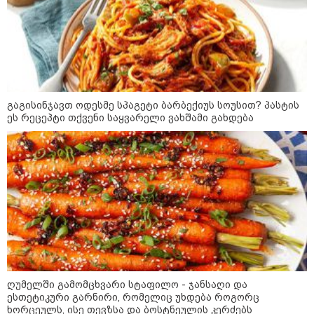
კრეისერ "ედინბურგის" საიდუმლო:
როგორ იპოვეს 40 წლის შემდეგ 5
ტონა "სტალინის ოქრო"
გაგისინჯავთ ოდესმე სპაგეტი ბარბექიუს სოუსით? პასტის
ედუარდ შევარდნაძის
ეს რეცეპტი თქვენი საყვარელი ვახშამი გახდება
სკანდალური საჩუქარი პუტინს და
რუსეთის პრეზიდენტის მუქარა,
რომელიც 6 წლის შემდეგ
აასრულა
სექტემბერ-ოქტომბერში პუტინი
აღმოსავლეთ ევროპას
დაარტყამს?! - ლაშა
ძებისაშვილის ანალიზი: "რუსები
მობი­ლიზაციისთვის ემზადებიან -
500 000-მდე კაცი უნდა გაიწვიონ
ომში"
ღუმელში გამომცხვარი სტაფილო - ჯანსაღი და
ესთეტიკური გარნირი, რომელიც უხდება როგორც
ხორცეულს, ისე თევზსა და ბოსტნეულის კერძებს