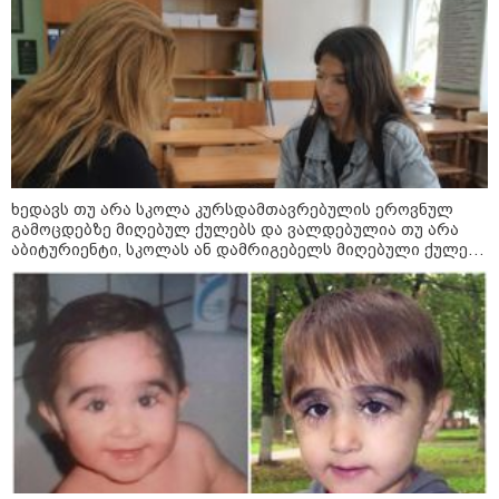
მოვლენების ქრონოლოგია, რომელიც
შესაძლოა, აღარ გვახსოვს
14:38 / 07-08-2026
სასკოლო ფორმების ჩინეთიდან
საქართველოში მოწოდება სამ
ეტაპად მოხდება - დეტალები
ხედავს თუ არა სკოლა კურსდამთავრებულის ეროვნულ
გამოცდებზე მიღებულ ქულებს და ვალდებულია თუ არა
აბიტურიენტი, სკოლას ან დამრიგებელს მიღებული ქულები
გაუზიაროს
11:42 / 07-08-2026
რატომ ჩაბნელდა საქართველო
მესამედ და გველოდება თუ არა
ზამთარში მასშტაბური
ენერგოკრიზისი - "პრობლემის
მოგვარებას დაახლოებით ერთი
თვე დასჭირდება"
23:14 / 06-08-2026
სამოქალაქო საზოგადოების
წარმომადგენლები 2008 წლის
რუსეთ-საქართველოს აგვისტოს