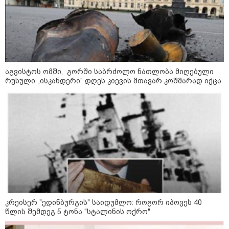
აგვისტოს ომში, გორში საბრძოლო ნათლობა მიღებული
რუსული „ისკანდერი“ დღეს კიევის მთავარ კოშმარად იქცა
09:52 / 07-08-2026
"რაკეტები ჩვენც გვჭირდება" - დონალდ
ტრამპი უკრაინისთვის Patriot-ის
რაკეტების გაგზავნაზე
კრეისერ "ედინბურგის" საიდუმლო: როგორ იპოვეს 40
13:24 / 07-08-2026
წლის შემდეგ 5 ტონა "სტალინის ოქრო"
ევროპაში საწვავის ფასები
მკვეთრად შეიცვალა - რომელ