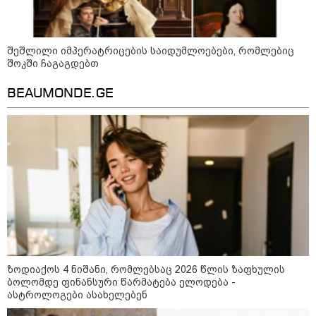
გამომდინარე, მართებულად
მიგვაჩნია, რომ ადამიანის
გასვენება ტაძრიდან არ მოხდეს,
ეს მგლოვიარეს ისეთი
სიყვარულითა უნდა ავუხსნათ,
შეშლილი იმპერატრიცების საიდუმლოებები, რომლებიც
რომ შფოთვა არ დაიბადოს" -
შოკში ჩაგაგდებთ
დედა სიდონია
16:02 / 03-08-2026
BEAUMONDE.GE
"15 წლის წინ ჩადენილი
დანაშაული, 5-ჯერ შეცვლილი
მოსამართლე, 4-ჯერ თავიდან
დაწყებული საქმე... მადლობა
პროკურატურას, მათ გარეშე ეს
შედეგი არ დადგებოდა" - ქეთა
ხარძიანი
კატეგორიის ყველა სიახლე
ზოდიაქოს 4 ნიშანი, რომლებსაც 2026 წლის ზაფხულის
ბოლომდე ფინანსური წარმატება ელოდება -
სასკოლო ფორმების ჩინეთიდან
ასტროლოგები ასახელებენ
საქართველოში მოწოდება სამ
ეტაპად მოხდება - ფორმების