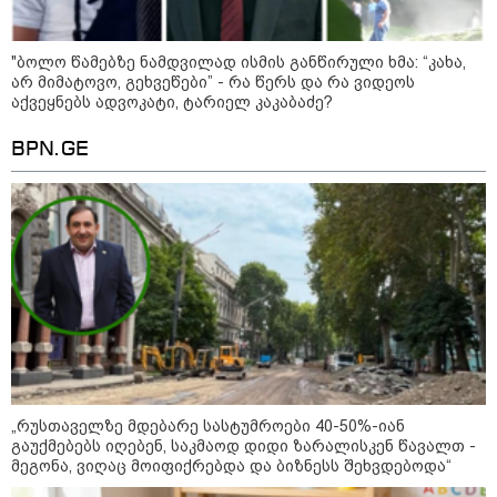
- რუსს, ყაზახს, უკრაინელს,
შვეიცარიელს, იტალიელს,
ამერიკელს, შეუძლია
ჩამოვიდეს, დახარჯოს ფული...
"ბოლო წამებზე ნამდვილად ისმის განწირული ხმა: “კახა,
არავინ შეზღუდული არაა" -
არ მიმატოვო, გეხვეწები” - რა წერს და რა ვიდეოს
კალაძე
აქვეყნებს ადვოკატი, ტარიელ კაკაბაძე?
10:45 / 07-08-2026
BPN.GE
"აშშ კვლავაც ღრმად
შეშფოთებულია რუსეთის მიერ
საქართველოს ტერიტორიის
განგრძობადი ოკუპაციით" -
აშშ-ის საელჩო
კატეგორიის ყველა სიახლე
მკითხველის რჩევით
„რუსთაველზე მდებარე სასტუმროები 40-50%-იან
გაუქმებებს იღებენ, საკმაოდ დიდი ზარალისკენ წავალთ -
მეგონა, ვიღაც მოიფიქრებდა და ბიზნესს შეხვდებოდა“