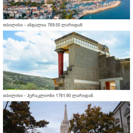
თბილისი - ანტალია 769.50 ლარიდან
მნიშვნელოვანი ინფორმაცია
თბილისი - ჰერაკლიონი 1761.90 ლარიდან
11:13 / 05-08-2026
Hisense წარმოგიდგენთ გზავნილს "ინოვაციები
უკეთესი ცხოვრებისათვის" FIFA-ს 2026 წლის
მსოფლიო ჩემპიონატზე™