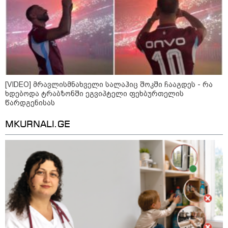
კატეგორიები
დღის ზოგადი
7
[VIDEO] მრავლისმნახველი სალაჰიც შოკში ჩააგდეს - რა
ასტროლოგიური
ხდებოდა ტრაბზონში ეგვიპტელი ფეხბურთელის
პროგნოზი
წარდგენისას
აგვისტო
MKURNALI.GE
ეს დღე გამოირჩევა სტაბილური და მშვიდი ენერგიით. კარგი
პერიოდია დაწყებული საქმეების ბოლომდე მოსაყვანად,
ფინანსური საკითხების გადასამოწმებლად და სამუშაო
სივრცის მოწესრიგებისთვის. თანმიმდევრული მოქმედება და
პრაქტიკული მიდგომა სასურველ შედეგს უდანაკარგოდ
მოგიტანთ.