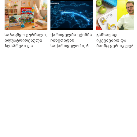
საბავშვო ჟურნალი,
ქართველმა ექიმმა
ჯანსაღად
ილუსტრირებული
ჩინეთიდან
იკვებებით და
ზღაპრები და
საქართველოში, 6
მაინც ვერ იკლებთ
მაგნიტური
000 კილომეტრის
წონაში? - ლაშა
სათამაშო 9.90
დაშორებით,
უჩავა მთავარ
ლარად - "საბავშვო
ტელერობოტული
მიზეზებზე
კარუსელში"
ოპერაცია ჩაატარა
საუბრობს
ზღაპრების სერია
- ისტორია
13:27 / 07-08-2026
დაიწყო
დაწერილია
"სტუმართმოყვარე ხალხი ვართ - რუსს, ყაზახს,
უკრაინელს, შვეიცარიელს, იტალიელს, ამერიკელს,
შეუძლია ჩამოვიდეს, დახარჯოს ფული... არავინ
შეზღუდული არაა" - კალაძე