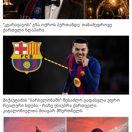
ცნობით, დონალდ ტრამპი პიტ
ჰეგსეთს დაუპირისპირდა:
დეტალები
"კვარავაჯოს" გზა ოქროს ბურთამდე: თანამედროვე
კატეგორიის ყველა სიახლე
ქართული ზღაპარი
მიქაუტაძის "ბარსელონაში" შესაძლო გადასვლა უფრო
რეალური ხდება - რაზე ესაუბრა ქართველი
კატალონიელთა მთავარ მწვრთნელს