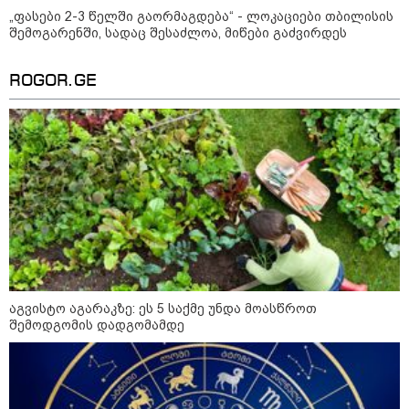
„ფასები 2-3 წელში გაორმაგდება“ - ლოკაციები თბილისის
"- გათა***ბულო, წადი და დაწერე
შემოგარენში, სადაც შესაძლოა, მიწები გაძვირდეს
განცხადება თუ დანაშაულს
ჩავდივარ...- მემუქრები?" -
სოციალურ ქსელში სკანდალური
ROGOR.GE
კადრები ვრცელდება
"ბოლო წამებზე ნამდვილად ისმის
განწირული ხმა: “კახა, არ
მიმატოვო, გეხვეწები” - რა წერს
და რა ვიდეოს აქვეყნებს
ადვოკატი, ტარიელ კაკაბაძე?
ვრცელდება მკვლელობის
მომენტში გადაღებული უმძიმესი
ვიდეო: კადრებში ჩანს, როგორ
ესროლეს ცნობილ "ტიკტოკერს"
ლაივის დროს - რას ამბობს
აგვისტო აგარაკზე: ეს 5 საქმე უნდა მოასწროთ
მომხდარზე მექსიკის პოლიცია
შემოდგომის დადგომამდე
სამართალი