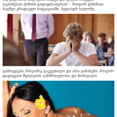
ღებინებას ქიმიის გადაყლაპვისას“ - როგორ ვიხსნათ
ბავშვი კრიტიკულ სიტუაციაში, პედიატრ სალომე
ფული ამ ზოდიაქოს ნიშნების
ახვლედიანის რჩევები
ხელში აღმოჩნდება: ვინ
გამდიდრდება?
როგორ ჩავიცვათ 40 წლის
შემდეგ: მილიონერების
სტილისტის 8 ოქროს წესი და
აუცილებელი სამოსი
გამოცდები, როგორც გაკვეთილი და არა განაჩენი: როგორ
დავიცვათ შვილების ჯანმრთელობა და მომავალი
მსოფლიო