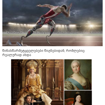
ძვირი და ყველაზე იაფი
09:05 / 07-08-2026
მკვლელობა პირდაპირ ეთერში:
ცნობილ "ტიკტოკერს" ლაივის
დროს ესროლეს, ის ადგილზე
გარდაიცვალა - რას ამბობს
მომხდარზე მექსიკის პოლიცია
წინასწარმეტყველებები წიგნებიდან, რომლებიც
რეალურად ახდა
23:15 / 06-08-2026
“არ მინდა, ბაიდენივით
სცენიდან გადავარდეს“ -
დონალდ ტრამპის სიტყვით
გამოსვლისას დამსწრეები
სახალისო შემთხვევის მოწმენი
გახდნენ
10:52 / 06-08-2026
ვაშინგტონს რაკეტების
დეფიციტი აქვს? - მედიის
ცნობით, დონალდ ტრამპი პიტ