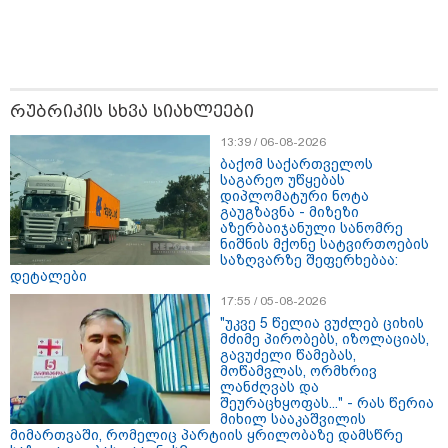
რაკეტის ფრაგმენტის
მთვარესთან შეჯახების
ამსახველი კადრები -
ორბიტალურმა აპარატმა
მთვარის ზედაპირი შეჯახებამდე
და შეჯახების შემდეგ გადაიღო
რუბრიკის სხვა სიახლეები
10:45 / 07-08-2026
"აშშ კვლავაც ღრმად
13:39 / 06-08-2026
შეშფოთებულია რუსეთის მიერ
ბაქომ საქართველოს
საქართველოს ტერიტორიის
საგარეო უწყებას
განგრძობადი ოკუპაციით" -
დიპლომატური ნოტა
აშშ-ის საელჩო
გაუგზავნა - მიზეზი
აზერბაიჯანული სანომრე
ნიშნის მქონე სატვირთოების
საზღვარზე შეფერხებაა:
09:05 / 07-08-2026
დეტალები
მკვლელობა პირდაპირ ეთერში:
ცნობილ "ტიკტოკერს" ლაივის
17:55 / 05-08-2026
დროს ესროლეს, ის ადგილზე
"უკვე 5 წელია ვუძლებ ციხის
გარდაიცვალა - რას ამბობს
მძიმე პირობებს, იზოლაციას,
მომხდარზე მექსიკის პოლიცია
გავუძელი წამებას,
მოწამვლას, ორმხრივ
ლანძღვას და
შეურაცხყოფას..." - რას წერია
მიხილ სააკაშვილის
მიმართვაში, რომელიც პარტიის ყრილობაზე დამსწრე