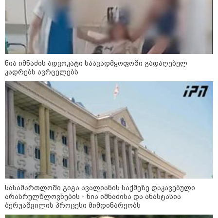
კატეგორიის ყველა სიახლე
ნია იმნაძის ადვოკატი საავადმყოფოში გადაღებულ
კადრებს ავრცელებს
„რიკოთის მსგავსი რთული
საინჟინრო ობიექტების მოვლა-
პატრონობა განსაკუთრებულ
პასუხისმგებლობას მოითხოვს“-
რატომ გახდა საჭირო გზების
მოვლა-პატრონობისთვის
სახელმწიფო კომპანიის შექმნა
„რუსთაველზე მდებარე
სასტუმროები 40-50%-იან
გაუქმებებს იღებენ, საკმაოდ დიდი
ზარალისკენ წავალთ - მეგონა,
სასამართლოში გიგა ავალიანის საქმეზე დაკავებული
ვიღაც მოიფიქრებდა და ბიზნესს
არასრულწლოვნების - ნია იმნაძისა და ანასტასია
შეხვდებოდა“
ბერუაშვილის პროცესი მიმდინარეობს
„ფასები 2-3 წელში გაორმაგდება“