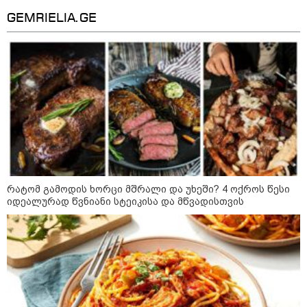
გაუზიაროს
მზია ამაღლობელზე?
GEMRIELIA.GE
კატეგორიის ყველა სიახლე
აგვისტოს ომში, გორში
საბრძოლო ნათლობა მიღებული
რუსული „ისკანდერი“ დღეს კიევის
მთავარ კოშმარად იქცა
რატომ გამოდის ხორცი მშრალი და უხეში? 4 ოქროს წესი
იდეალურად წვნიანი სტეიკისა და მწვადისთვის
კრეისერ "ედინბურგის" საიდუმლო:
როგორ იპოვეს 40 წლის შემდეგ 5
ტონა "სტალინის ოქრო"
ედუარდ შევარდნაძის
სკანდალური საჩუქარი პუტინს და