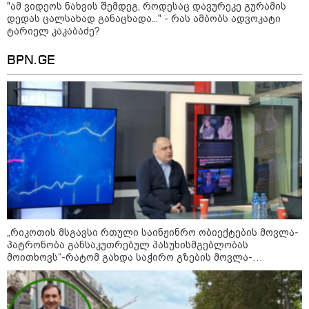
"ამ ვიდეოს ნახვის შემდეგ, როდესაც დავურეკე გურამის
მიგვაჩნია, რომ ადამიანის
დედას ცალსახად განაცხადა..." - რას ამბობს ადვოკატი
გასვენება ტაძრიდან არ მოხდეს,
ეს მგლოვიარეს ისეთი
ტარიელ კაკაბაძე?
სიყვარულითა უნდა ავუხსნათ,
რომ შფოთვა არ დაიბადოს" -
BPN.GE
დედა სიდონია
კატეგორიის ყველა სიახლე
მკითხველის რჩევით
„რიკოთის მსგავსი რთული საინჟინრო ობიექტების მოვლა-
პატრონობა განსაკუთრებულ პასუხისმგებლობას
მოითხოვს“-რატომ გახდა საჭირო გზების მოვლა-
პატრონობისთვის სახელმწიფო კომპანიის შექმნა
13:24 / 07-08-2026
16:26 / 07-08-2026
15:49 / 07-08