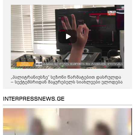
პატრიოტიზმია" - ნიკა გვარამია
13:42 / 07-08-2026
"საქართველო მშვიდი ქვეყანაა,
სტუმართმოყვარე ხალხი ვართ
და ყველას შეუძლია ჩამოვიდეს,
არავინ შეზღუდული არაა" - კახა
კალაძე
13:27 / 07-08-2026
"სტუმართმოყვარე ხალხი ვართ
- რუსს, ყაზახს, უკრაინელს,
„პალიტრანიუსზე“ სეზონი წარმატებით დასრულდა
შვეიცარიელს, იტალიელს,
– სექტემბრიდან მაყურებელს სიახლეები ელოდება
ამერიკელს, შეუძლია
ჩამოვიდეს, დახარჯოს ფული...
არავინ შეზღუდული არაა" -
INTERPRESSNEWS.GE
კალაძე
10:45 / 07-08-2026
"აშშ კვლავაც ღრმად
შეშფოთებულია რუსეთის მიერ
საქართველოს ტერიტორიის
განგრძობადი ოკუპაციით" -
აშშ-ის საელჩო