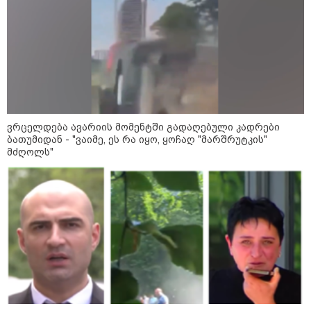
დღევანდელი "პოსტაობა"
საკუთარ თავთან
შეგარცხვენთ... თქვენი
შეცდომა არის დანაშაულის
ტოლფასი" - ეკა კუპატაძე ნანუკა
ჟორჟოლიანს
09:33 / 05-08-2026
"მამის მიერ ცოტნესთვის
დატოვებულ სახლში
თვითნებურად ცხოვრობს
ვრცელდება ავარიის მომენტში გადაღებული კადრები
ადამიანი, რომელიც ზვიადის
ანდერძში ერთი სიტყვითაც კი
ბათუმიდან - "ვაიმე, ეს რა იყო, ყოჩაღ "მარშრუტკის"
არ არის მოხსენიებული" - ანა
მძღოლს"
ჯაბაური
09:32 / 05-08-2026
"4 დღე უწყლოდ და უპუროდ
გაატარეს, მათ სიცოცხლე
დავუბრუნეთ" - ქართველი
მეზღვაური წერს, რომ 36
მიგრანტი, მათ შორის, ორსული
გოგონა გადაარჩინა
12:20 / 04-08-2026
"როცა კანონიკიდან
გამომდინარე, მართებულად