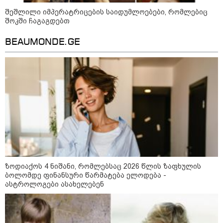
ჰეგსეთს დაუპირისპირდა:
დეტალები
შეშლილი იმპერატრიცების საიდუმლოებები, რომლებიც
შოკში ჩაგაგდებთ
BEAUMONDE.GE
კატეგორიის ყველა სიახლე
ნია იმნაძის ადვოკატი
საავადმყოფოში გადაღებულ
კადრებს ავრცელებს
ზოდიაქოს 4 ნიშანი, რომლებსაც 2026 წლის ზაფხულის
სასამართლოში გიგა ავალიანის
ბოლომდე ფინანსური წარმატება ელოდება -
საქმეზე დაკავებული
ასტროლოგები ასახელებენ
არასრულწლოვნების - ნია
იმნაძისა და ანასტასია
ბერუაშვილის პროცესი
მიმდინარეობს