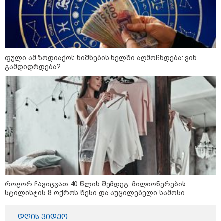
ფული ამ ზოდიაქოს ნიშნების ხელში აღმოჩნდება: ვინ
გამდიდრდება?
13:24 / 07-08-2026
"საქართველოსთვის თქვენზე ნაკლები
მებრძოლის დედა ვატირე!" - რას ამბობს
გიორგი ბარამიძე პროკურატურის
განცხადების შემდეგ
როგორ ჩავიცვათ 40 წლის შემდეგ: მილიონერების
14:20 / 07-08-2026
სტილისტის 8 ოქროს წესი და აუცილებელი სამოსი
"ჩემი აზრით, ენამ გაუსწრო
აზრს და არ არის ეს კარგი,
თუმცა თუ რაიმეში არ მეპარება
დღის ვიდეო
ეჭვი, გიორგი ბარამიძის