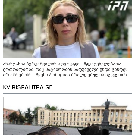
- ლოკაციები თბილისის
შემოგარენში, სადაც შესაძლოა,
მიწები გაძვირდეს
სამართალი
ანასტასია ბერუაშვილის ადვოკატი - მტკიცებულებათა
ერთობლიობა, რაც პატიმრობის საფუძველი უნდა გახდეს,
არ არსებობს - ჩვენი პოზიციაა ბრალდებულის აღკვეთის
ღონისძიების გარეშე დატოვება, სხვა ალტერნატივის
დაყენებას არ გამოვრიცხავ
KVIRISPALITRA.GE