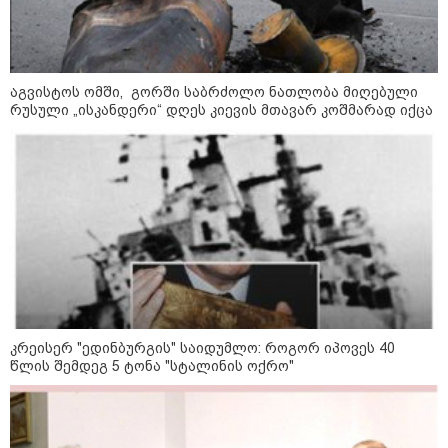
11:40 / 07-08-2026
აგვისტოს ომში, გორში საბრძოლო ნათლობა მიღებული
რუსული „ისკანდერი“ დღეს კიევის მთავარ კოშმარად იქცა
"დაკავებულია 3 პირი, რომლებიც
სისტემატურად ამზადებდნენ ცნობილი
ბრენდების ფალსიფიცირებულ ვისკისა და
სხვა ალკოჰოლურ სასმელებს" -
საგამოძიებო სამსახური
16:26 / 07-08-2026
ადვოკატი ნია იმნაძის
საავადმყოფოში გადაღებულ
კადრებს აქვეყნებს - "რა
მტკიცებულება გაქვთ, რაც
კრეისერ "ედინბურგის" საიდუმლო: როგორ იპოვეს 40
საფუძვლად დაუდეთ
წლის შემდეგ 5 ტონა "სტალინის ოქრო"
არასრულწლოვნის ამ
მდგომარეობაში ჩაგდებას?"
15:49 / 07-08-2026
"ვესაუბრე ვიდეოს ავტორს...