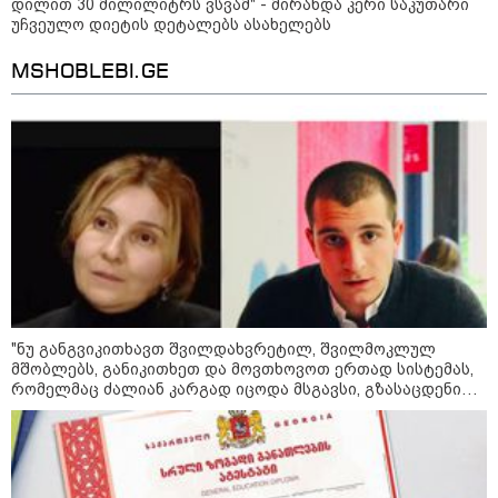
დილით 30 მილილიტრს ვსვამ" - მირანდა კერი საკუთარი
უჩვეულო დიეტის დეტალებს ასახელებს
MSHOBLEBI.GE
09:00 / 07-08-2026
18 წელი აგვისტოს ომიდან - ტრაგიკული
მოვლენების ქრონოლოგია, რომელიც
შესაძლოა, აღარ გვახსოვს
"ნუ განგვიკითხავთ შვილდახვრეტილ, შვილმოკლულ
მშობლებს, განიკითხეთ და მოვთხოვოთ ერთად სისტემას,
რომელმაც ძალიან კარგად იცოდა მსგავსი, გზასაცდენილი
14:38 / 07-08-2026
ახალგაზრდების არსებობა და არაფერი გააკეთა მათ
სასკოლო ფორმების ჩინეთიდან
სწორ გზაზე დასაყენებლად…" - იზა ომაძე
საქართველოში მოწოდება სამ
ეტაპად მოხდება - დეტალები