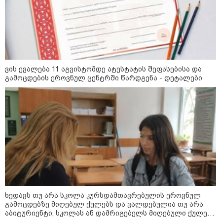
11:42 / 07-08-2026
რატომ ჩაბნელდა საქართველო
მესამედ და გველოდება თუ არა
ზამთარში მასშტაბური
ენერგოკრიზისი - "პრობლემის
ვის ევალება 11 აგვისტომდე ატესტატის შეფასებისა და
მოგვარებას დაახლოებით ერთი
გამოცდების ეროვნულ ცენტრში წარდგენა - დეტალები
თვე დასჭირდება"
23:14 / 06-08-2026
სამოქალაქო საზოგადოების
წარმომადგენლები 2008 წლის
რუსეთ-საქართველოს აგვისტოს
ომის 18 წლისთავთან
დაკავშირებით ერთობლივ
განცხადებას ავრცელებენ
22:35 / 06-08-2026
"კიდევ ერთხელ მოვუწოდებ
საქართველოს მთავრობას, მისი
ხედავს თუ არა სკოლა კურსდამთავრებულის ეროვნულ
დაუყოვნებლივი და უპირობო
გამოცდებზე მიღებულ ქულებს და ვალდებულია თუ არა
გათავისუფლებისკენ" - რას
აბიტურიენტი, სკოლას ან დამრიგებელს მიღებული ქულები
წერს ეუთო-ს წარმომადგენელი