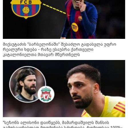
სიკვდილი - ისეთი ხმა აქვს,
თითქოს ეხვეწება, ცუდად არის"
- 12 წლის წინ გაუჩინარებული
ბიჭის დედა გავრცელებულ
ვიდეოზე პირველ კომენტარს
აკეთებს
კატეგორიის ყველა სიახლე
მიქაუტაძის "ბარსელონაში" შესაძლო გადასვლა უფრო
რეალური ხდება - რაზე ესაუბრა ქართველი
კატალონიელთა მთავარ მწვრთნელს
პაატა ზაქარეიშვილის მწვავე
პასუხი გიორგი ბარამიძის
სკანდალურ განცხადებაზე -
"ყველაფერი დეტალურად ვიცი...
კამანში მოკლული ქართველები მე
გადმოვასვენე... ბარამიძე კი
ტყუის"
აგვისტოს ომში, გორში
საბრძოლო ნათლობა მიღებული
რუსული „ისკანდერი“ დღეს კიევის
მთავარ კოშმარად იქცა
"სეზონს ალისონი დაიწყებს, მამარდაშვილს შანსის
გამოსაყენებლად მოთმინება სჭირდება, რომელსაც 100%-