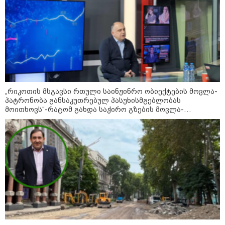
მიწოდება, რომ მასწავლებელი
სექსუალურად ავიწროებდა,
კატეგორიის ყველა სიახლე
ფაქტობრივად, წაქეზება იყო" -
პროკურორი
„რიკოთის მსგავსი რთული საინჟინრო ობიექტების მოვლა-
პატრონობა განსაკუთრებულ პასუხისმგებლობას
მოითხოვს“-რატომ გახდა საჭირო გზების მოვლა-
პატრონობისთვის სახელმწიფო კომპანიის შექმნა
კატეგორიები