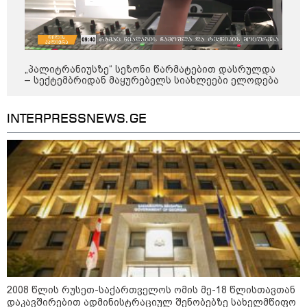
23:40 / 07-08-2026
იტალიამ ყველა ქალაქში
განგაშის წითელი დონე
გამოაცხადა
„პალიტრანიუსზე“ სეზონი წარმატებით დასრულდა
– სექტემბრიდან მაყურებელს სიახლეები ელოდება
22:45 / 07-08-2026
14 წლის მოზარდმა საკუთარი
INTERPRESSNEWS.GE
პაპა და ბებია მოკლა, შემდეგ კი
სკოლაში ცეცხლი გახსნა - რა
დეტალები ხდება ცნობილი
ბანგკოკში მომხდარი
ტრაგედიიდან
13:24 / 07-08-2026
ევროპაში საწვავის ფასები
მკვეთრად შეიცვალა - რომელ
ქვეყნებშია ბენზინი ყველაზე
ძვირი და ყველაზე იაფი
2008 წლის რუსეთ-საქართველოს ომის მე-18 წლისთავთან
დაკავშირებით ადმინისტრაციულ შენობებზე სახელმწიფო
09:05 / 07-08-2026