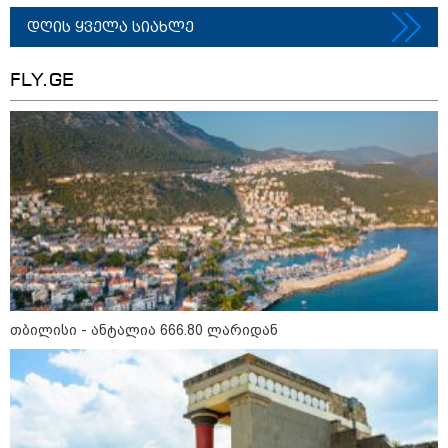
- რუსს, ყაზახს, უკრაინელს,
შვეიცარიელს, იტალიელს,
დღის ყველა სიახლე
ამერიკელს, შეუძლია
ჩამოვიდეს, დახარჯოს ფული...
არავინ შეზღუდული არაა" -
FLY.GE
კალაძე
კატეგორიის ყველა სიახლე
„რიკოთის მსგავსი რთული
საინჟინრო ობიექტების მოვლა-
პატრონობა განსაკუთრებულ
პასუხისმგებლობას მოითხოვს“-
თბილისი - ანტალია 666.80 ლარიდან
რატომ გახდა საჭირო გზების
მოვლა-პატრონობისთვის
სახელმწიფო კომპანიის შექმნა
„რუსთაველზე მდებარე
სასტუმროები 40-50%-იან
გაუქმებებს იღებენ, საკმაოდ დიდი
ზარალისკენ წავალთ - მეგონა,
ვიღაც მოიფიქრებდა და ბიზნესს