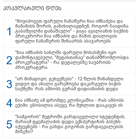
"2008 წელს საქართველო
გადავარჩინეთ - აი, 2012 წლის
პოპულარული დღეს
"გამარჯვება" ვინც იზეიმეთ,
სწორედ ეგ იყო ქართული
ისტორიული კატასტროფა და
"მოვიპოვეთ ფარული ჩანაწერი ნია იმნაძესა და
რაც რუსმა ჯარით ვერ აიღო,
მამამისს შორის, განიხილავდნენ, როგორ ჩაიდინა
შიდა ღალატით გაინაღდა" -
გაბაშვილმა დანაშაული" - გიგა ავალიანის საქმის
მიხეილ სააკაშვილი
პროკურორი ნია იმნაძის და მამის დიალოგის
14:20 / 07-08-2026
ფარული ჩანაწერის შინაარსს ასაჯაროებს
"ჩემი აზრით, ენამ გაუსწრო
აზრს და არ არის ეს კარგი,
"ნია იმნაძის სახლში ფარული მოსასმენი იყო
თუმცა თუ რაიმეში არ მეპარება
დამონტაჟებული, "მეტასთანაც" თანამშრომლობდა
ეჭვი, გიორგი ბარამიძის
პროკურატურა" - რა დეტალებზე საუბრობს
პატრიოტიზმია" - ნიკა გვარამია
პროკურატურა
"არ მიმატოვო, გეხვეწები" - 12 წლის წინანდელი
ვიდეო და ახალი გარემოება დაკარგული ბიჭის
13:42 / 07-08-2026
საქმეში: რას ამბობს გურამ დადიანიძის დედა
"საქართველო მშვიდი ქვეყანაა,
სტუმართმოყვარე ხალხი ვართ
ნია იმნაძე ამ დრომდე კლინიკაშია - რას ამბობს
და ყველას შეუძლია ჩამოვიდეს,
ექიმი: ცნობილია ასევე, რა მუხლით დააკავეს ის
არავინ შეზღუდული არაა" - კახა
კალაძე
"სამგორის" მეტროში გარდაცვლილი სტუდენტის,
მარიამ ტყემალაძის დედა ექსპერტიზის პასუხს
აქვეყნებს - რა გახდა გოგონას გარდაცვალების
13:27 / 07-08-2026
მიზეზი?
"სტუმართმოყვარე ხალხი ვართ