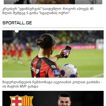
თბილისის მერია ინფორმაციას
ავრცელებს
კრეისერ "ედინბურგის" საიდუმლო: როგორ იპოვეს 40
წლის შემდეგ 5 ტონა "სტალინის ოქრო"
SPORTALL.GE
21:30 / 07-08-2026
თბილისში, ლოზუნგით
„გვახსოვს გმირები, გვახსოვს
მტერი” მსვლელობა
მიმდინარეობს
20:58 / 07-08-2026
"იპოვონ ერთი გოგონა, ვისაც
გიგა სექსუალურად ავიწროებდა
- თუ გამოჩნდება ასეთი
გოგონა, 10 000 ლარს
ნიდერლანდების ჩემპიონატი იეგოიანის გოლით გაიხსნა -
ოფიციალურად, სახალხოდ
ის მატჩის MVP გახდა
გადავცემ" - გიგა ავალიანის
დედა განცხადებას ავრცელებს
18:21 / 07-08-2026
"ვიდეოს ნახვა ჩემთვის იყო