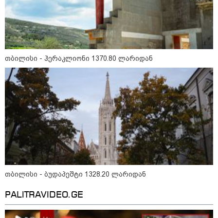
შეხვდებოდა“
„ფასები 2-3 წელში გაორმაგდება“
- ლოკაციები თბილისის
შემოგარენში, სადაც შესაძლოა,
მიწები გაძვირდეს
თბილისი - ჰერაკლიონი 1370.80 ლარიდან
სამართალი
თბილისი - ბუდაპეშტი 1328.20 ლარიდან
PALITRAVIDEO.GE