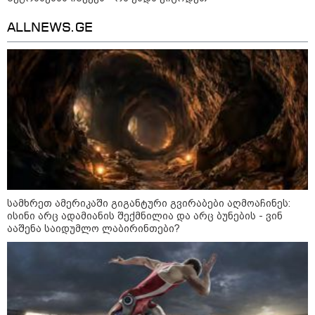
ALLNEWS.GE
რა უნდა გავაკეთოთ პირველ
რიგში შუქის გამორთვისას: 5
მნიშვნელოვანი ნაბიჯი
1-დღიანი ტურები თბილისიდან:
სად წავიდეთ დილით და
დავბრუნდეთ საღამოს?
სამხრეთ ამერიკაში გიგანტური გვირაბები აღმოაჩინეს:
ისინი არც ადამიანის შექმნილია და არც ბუნების - ვინ
ააშენა საიდუმლო ლაბირინთები?
მსოფლიო