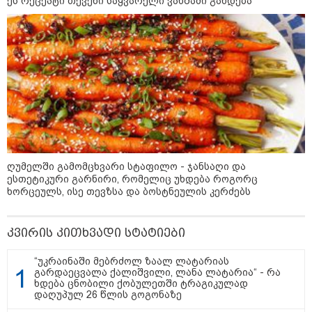
ეს რეცეპტი თქვენი საყვარელი ვახშამი გახდება
ბავშვმა, რომელიც 9 თვის
განმავლობაში
წარმოუდგენელი
ფსიქოლოგიური ტერორის ქვეშ
არის" - რას აცხადებს ნია
კატეგორიის ყველა სიახლე
იმნაძის ადვოკატი?
რატომ ჩაბნელდა საქართველო
მესამედ: საბოტაჟი, ტექნიკური
ღუმელში გამომცხვარი სტაფილო - ჯანსაღი და
ხარვეზი თუ
ესთეტიკური გარნირი, რომელიც უხდება როგორც
არაპროფესიონალიზმი?! -
ხორცეულს, ისე თევზსა და ბოსტნეულის კერძებს
სანდრო თვალჭრელიძის ანალიზი
ჩაკეტილი „პოლიტიკური
კვირის კითხვადი სტატიები
სამკუთხედი“ - კულუარული
თამაშები, რომლებიც დიდი
“უკრაინაში მებრძოლ ზაალ ლატარიას
სისხლის ფასად ჯდება
გარდაეცვალა ქალიშვილი, ლანა ლატარია“ - რა
ხდება ცნობილი ქობულეთში ტრაგიკულად
დაღუპულ 26 წლის გოგონაზე
„ოქტომბრისთვის საქართველოს