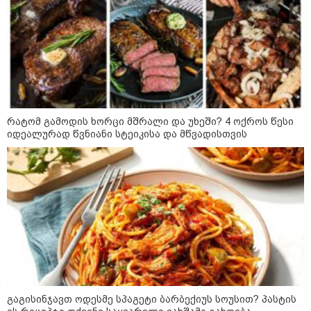
დაკავშირებით ერთობლივ
განცხადებას ავრცელებენ
22:35 / 06-08-2026
"კიდევ ერთხელ მოვუწოდებ
საქართველოს მთავრობას, მისი
დაუყოვნებლივი და უპირობო
გათავისუფლებისკენ" - რას
წერს ეუთო-ს წარმომადგენელი
რატომ გამოდის ხორცი მშრალი და უხეში? 4 ოქროს წესი
მზია ამაღლობელზე?
იდეალურად წვნიანი სტეიკისა და მწვადისთვის
21:38 / 06-08-2026
"ჩვენთვის ეს ეგზოტიკაა, ჩვენს
სტუმრებს ასე ვუხსნით - ბევრი
სანთელი, ეგზოტიკა და
რომანტიკული საღამოები" -
შალვა ალავერდაშვილი
ელექტროენერგიის გათიშვებზე
21:08 / 06-08-2026
"არ ვიცი, თუ ვინმე იცის, რასთან
არის დაკავშირებული ნია
იმნაძის 10 თვის თავზე დაკავება
გაგისინჯავთ ოდესმე სპაგეტი ბარბექიუს სოუსით? პასტის
- რა უნდა თქვას 16 წლის