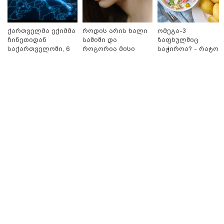
ქართველმა ექიმმა
როდის არის ხალი
ომეგა-3
ჩინეთიდან
საშიში და
ზაფხულშიც
საქართველოში, 6
როგორია მისი
საჭიროა? - რატომ
000 კილომეტრის
მოშორების
არ უნდა ვთქვათ
დაშორებით,
მარტივი და
უარი თევზზე ცხელ
ტელერობოტული
უსაფრთხო გზები
დღეებში
ოპერაცია ჩაატარა
- ისტორია
დაწერილია
15:49 / 06-08-2026
შეიძინე ალდაგის სამოგზაურო დაზღვევა და მიიღე
გაორმაგებული ინტერნეტი