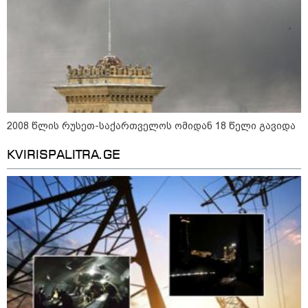
16:02 / 03-08-2026
"15 წლის წინ ჩადენილი
დანაშაული, 5-ჯერ შეცვლილი
მოსამართლე, 4-ჯერ თავიდან
დაწყებული საქმე... მადლობა
პროკურატურას, მათ გარეშე ეს
შედეგი არ დადგებოდა" - ქეთა
ხარძიანი
კატეგორიის ყველა სიახლე
2008 წლის რუსეთ-საქართველოს ომიდან 18 წელი გავიდა
KVIRISPALITRA.GE
ყველაზე კარგი/ცუდი ქვეყნები
ემიგრანტებისთვის 2026 წელს
2026 წლის ყველაზე გაყიდვადი
ავტომობილები - Focus2Move-ის
რეიტინგი