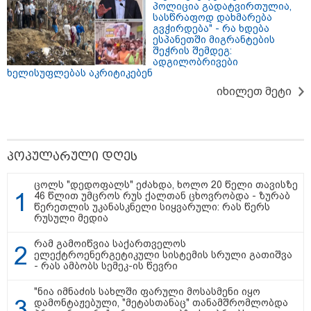
პოლიცია გადატვირთულია,
სასწრაფოდ დახმარება
გვჭირდება" - რა ხდება
ესპანეთში მიგრანტების
08:44 / 06-08-2026
შეჭრის შემდეგ:
"მიტროპოლიტი გერასიმე სამღვდელოებასთან
ადგილობრივები
ერთად იმყოფებოდა ლანა ლატარიას სახლში და
ხელისუფლებას აკრიტიკებენ
გარდაცვლილის სულის საოხად პანაშვიდი
იხილეთ მეტი
აღავლინა" - საპატრიარქო
13:52 / 06-08-2026
პოპულარული დღეს
4 წლით პატიმრობა მიესაჯა
სანიტარს, რომელმაც შვილი
ცოლს "დედოფალს" ეძახდა, ხოლო 20 წელი თავისზე
ბათუმში, კლინიკის
46 წლით უმცროს რუს ქალთან ცხოვრობდა - ზურაბ
საპირფარეშოში გააჩინა,
წერეთლის უკანასკნელი სიყვარული: რას წერს
შემდეგ კი დაზიანებები მიაყენა
რუსული მედია
რამ გამოიწვია საქართველოს
11:16 / 06-08-2026
ელექტროენერგეტიკული სისტემის სრული გათიშვა
ცნობილი ხდება, რომ
- რას ამბობს სემეკ-ის წევრი
მოსკოვში, რესტორანში
მომხდარ აფეთქებას რუსი
"ნია იმნაძის სახლში ფარული მოსასმენი იყო
გენერალი ემსხვერპლა -
დამონტაჟებული, "მეტასთანაც" თანამშრომლობდა
კურიერის მიერ მიტანილი