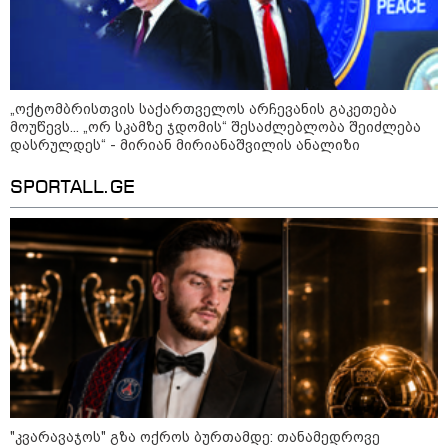
„ოქტომბრისთვის საქართველოს არჩევანის გაკეთება
მოუწევს... „ორ სკამზე ჯდომის“ შესაძლებლობა შეიძლება
დასრულდეს“ - მირიან მირიანაშვილის ანალიზი
14:14 / 06-08-2026
SPORTALL.GE
"მეც ერთ-ერთი მათგანი ვიყავი, ვინც
ლიფტში გაიჭედა" - ლევან მახაშვილი
16:37 / 06-08-2026
"აბსოლუტურად ყალბი
შინაარსი იქმნება სოციალურ
მედიაში, არარსებული
ადამიანები, საუბრობენ,
თითქოს საქართველოში
უარყოფითი გარემოა რუსი
ტურისტებისთვის" - პრემიერი
16:14 / 06-08-2026
"კვარავაჯოს" გზა ოქროს ბურთამდე: თანამედროვე