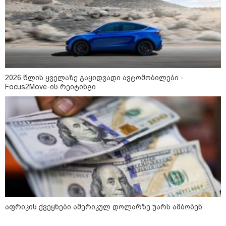
15:54 / 06-08-2026
"ბრალი არის აბურდული -
სამწუხაროა, რომ სრულიად
უდანაშაულო ბავშვის ცხოვრება
დაანგრიეს"- გიგა ავალიანის
საქმეზე დაკავებული ანასტასია
ბერუაშვილის ადვოკატი
2026 წლის ყველაზე გაყიდვადი ავტომობილები -
კატეგორიის ყველა სიახლე
Focus2Move-ის რეიტინგი
მკითხველის რჩევით
აფრიკის ქვეყნები ამერიკულ დოლარზე უარს ამბობენ