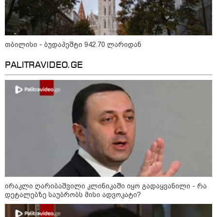
მნიშვნელოვანი ინფორმაცია
თბილისი - ბუდაპეშტი 942.70 ლარიდან
PALITRAVIDEO.GE
11:13 / 05-08-2026
Hisense წარმოგიდგენთ გზავნილს "ინოვაციები
უკეთესი ცხოვრებისათვის" FIFA-ს 2026 წლის
მსოფლიო ჩემპიონატზე™
ირაკლი ღარიბაშვილი კლინიკაში იყო გადაყვანილი - რა
დეტალებზე საუბრობს მისი ადვოკატი?
სამართალი