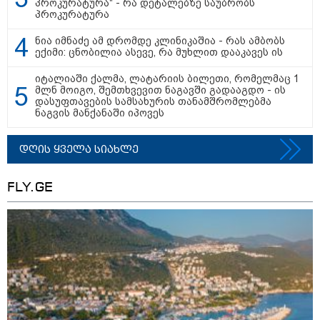
პროკურატურა" - რა დეტალებზე საუბრობს
"საჩუქარი" და ჩაშლილი
პროკურატურა
წვეულება: ახალი დეტალები
ნია იმნაძე ამ დრომდე კლინიკაშია - რას ამბობს
12:56 / 06-08-2026
ექიმი: ცნობილია ასევე, რა მუხლით დააკავეს ის
70 წელზე მეტი ხნის შემდეგ
პირველად, ყაზახეთში ვეფხვი
იტალიაში ქალმა, ლატარიის ბილეთი, რომელმაც 1
ველურ ბუნებაში გაუშვეს -
მლნ მოიგო, შემთხვევით ნაგავში გადააგდო - ის
ქვეყნდება კადრები
დასუფთავების სამსახურის თანამშრომლებმა
ნაგვის მანქანაში იპოვეს
14:09 / 06-08-2026
დღის ყველა სიახლე
დამტკიცდა საგზაო
უსაფრთხოების ეროვნული
სტრატეგია, რომელიც საგზაო
FLY.GE
შემთხვევების შედეგად
დაშავებულთა და დაღუპულთა
რაოდენობის 25%-ით
შემცირებას ითვალისწინებს -
რას მოიცავს ის?
თბილისი - ანტალია 884.00
ლარიდან