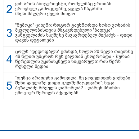
ვინ არის აბიტურიენტი, რომელმაც ერთიან
არჩევანის გაკეთება მოუწევს...
ეროვნულ გამოცდებზე, ყველა საგანში
„ორ სკამზე ჯდომის“
მაქსიმალური ქულა მიიღო
შესაძლებლობა შეიძლება
დასრულდეს“ - მირიან
"შუმოკი" ციხეში: როგორ გაუსწორდა სოსო ჯოხაძის
მირიანაშვილის ანალიზი
მკვლელობისთვის მსჯავრდებული "ბადუკა"
ჯანგველაძის საქმეზე მსჯავრდებულ მიქაძეს - დიდი
ჯარისკაცი, რომელიც 29 წელი
დავის დეტალები
იბრძოდა, რადგან ომის
დამთავრების არ სჯეროდა...
ცოლს "დედოფალს" ეძახდა, ხოლო 20 წელი თავისზე
46 წლით უმცროს რუს ქალთან ცხოვრობდა - ზურაბ
წერეთლის უკანასკნელი სიყვარული: რას წერს
რუსული მედია
“თუმცა არაფერი გამოვიდა, მე ყოველთვის ვიქნები
შენი ყველაზე დიდი გულშემატკივარი“: ნუცა
ბუზალაძე რჩეულს დაშორდა? - დარენ პრინსი
მეცნიერება
ემოციურ წერილს აქვეყნებს
სპეცპროექტები
ჩვენ შესახებ
რეკლამა