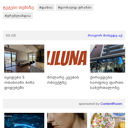
გიგა ავალიანის საქმეზე დაკავებული ნია იმნაძე
ტეგები თემაზე:
კლინიკიდან ზაჰესის დროებითი მოთავსების
#დანია
#დონალდ ტრამპი
იზოლატორში გადაიყვანეს
#გრენლანდია
SS.GE
როგორ მოხვდე აქ
იყიდება 5
მოლარე კვების
ქირავდება
ოთახიანი ბინა
ობიექტზე
საოფისე ფართი
დიდუბეში
საბურთალოზე
12:54 / 06-08-2026
sponsored by
ContentRoom
ტრაგედია ხობში - მდინარე ხობისწყალში დედა-
შვილი დაიხრჩო