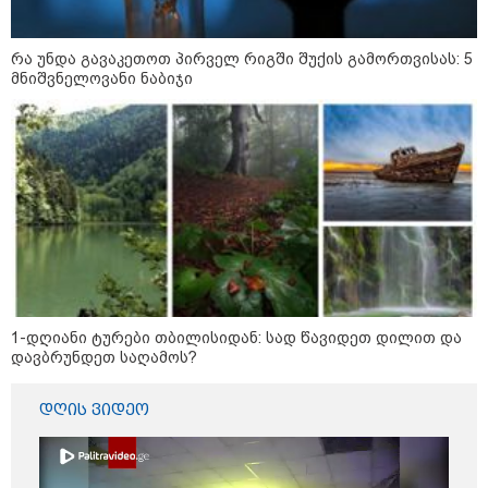
რა უნდა გავაკეთოთ პირველ რიგში შუქის გამორთვისას: 5
ნია იმნაძეს და ანასტასია
მნიშვნელოვანი ნაბიჯი
ბერუაშვილს ბრალდება
წარედგინათ - რამდენ წლიანი
პატიმრობა ემუქრებათ
არასრულწლოვნებს?
რა გახდა “სამგორის” მეტროში
სტუდენტის გარდაცვალების
მიზეზი - ცნობილია ექსპერტიზის
პასუხი
1-დღიანი ტურები თბილისიდან: სად წავიდეთ დილით და
დავბრუნდეთ საღამოს?
Faceამბები
დღის ვიდეო