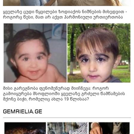
ყველაზე ცუდი წყვილები ზოდიაქოს ნიშნების მიხედვით -
როგორც წესი, მათ არ აქვთ ჰარმონიული ურთიერთობა
21:03 / 05-08-2026
რამ გამოიწვია საქართველოს
მისი გარეგნობა ფენომენურად მიიჩნევა: როგორ
ელექტროენერგეტიკული სისტემის სრული
გამოიყურება მსოფლიოში ყველაზე გრძელი წამწამების
გათიშვა - რას ამბობს სემეკ-ის წევრი
მქონე ბიჭი, რომელიც ახლა 19 წლისაა?
GEMRIELIA.GE
23:14 / 06-08-2026
სამოქალაქო საზოგადოების
წარმომადგენლები 2008 წლის
რუსეთ-საქართველოს აგვისტოს
ომის 18 წლისთავთან