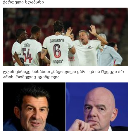
"დღეს ვიმგზავრეთ
ქართული ზღაპარი
მატარებლით, რომელიც ახალი
სიჩქარით მოძრაობს, მანამდე
ბათუმამდე მგზავრობის დრო
იყო 5,5 საათი და ახლა არის 4
საათამდე შემცირებული" -
ირაკლი კობახიძე
15:17 / 06-08-2026
შემოსავლების სამსახურში
აზერბაიჯანული მედიის მიერ
გავრცელებულ ინფორმაციას
პასუხობენ
ლუის ენრიკე: ნანახით კმაყოფილი ვარ - ეს ის შედეგი არ
არის, რომელიც გვინდოდა
13:39 / 06-08-2026
ბაქომ საქართველოს საგარეო
უწყებას დიპლომატური ნოტა
გაუგზავნა - მიზეზი
აზერბაიჯანული სანომრე ნიშნის
მქონე სატვირთოების
საზღვარზე შეფერხებაა:
დეტალები
კატეგორიის ყველა სიახლე