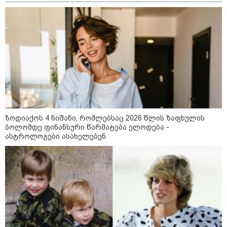
დონალდ ტრამპის სიტყვით
გამოსვლისას დამსწრეები
სახალისო შემთხვევის მოწმენი
გახდნენ
23:45 / 05-08-2026
ტრაგედია შოტლანდიაში - 35
წლის მამას 9 წლის
ქალიშვილის მკვლელობაში
ედება ბრალი
ზოდიაქოს 4 ნიშანი, რომლებსაც 2026 წლის ზაფხულის
ბოლომდე ფინანსური წარმატება ელოდება -
14:08 / 05-08-2026
ასტროლოგები ასახელებენ
ლაიფციგის აეროპორტში
უკრაინულ თვითმფრინავთან
ახლოს ასაფეთქებელი
მოწყობილობით აღჭურვილი
დრონი აღმოაჩინეს - რას წერს
მედია
13:22 / 05-08-2026
საფრანგეთის სოფელში ტყის
ხანძრის შემდეგ მეორე