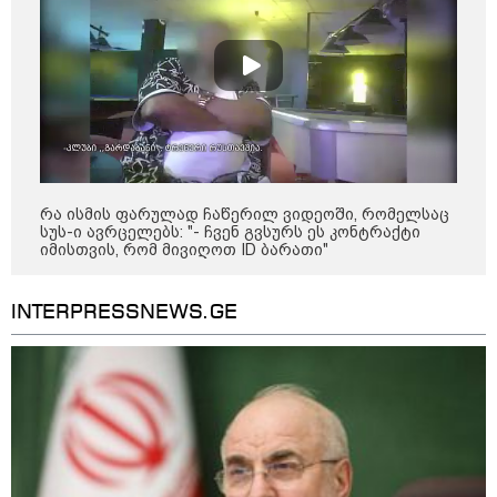
რა ისმის ფარულად ჩაწერილ ვიდეოში, რომელსაც
სუს-ი ავრცელებს: "- ჩვენ გვსურს ეს კონტრაქტი
იმისთვის, რომ მივიღოთ ID ბარათი"
10:58 / 06-08-2026
INTERPRESSNEWS.GE
"დადგება დრო და თქვენი დღევანდელი
"პოსტაობა" საკუთარ თავთან
შეგარცხვენთ... თქვენი შეცდომა არის
დანაშაულის ტოლფასი" - ეკა კუპატაძე
ნანუკა ჟორჟოლიანს