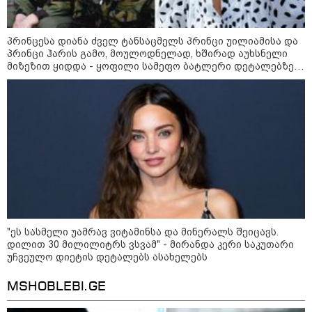
მსოფლიო ომის დროინდელი
ასობით ჭურვი აღმოაჩინეს -
"რიგრიგობით
ფეთქდებოდნენ..."
პრინცესა დიანა ძველ ტანსაცმელს პრინცი უილიამისა და
პრინცი ჰარის გამო, მოულოდნელად, ხშირად აუხსნელი
მიზეზით ყიდდა - ყოფილი სამეფო ბატლერი დეტალებზე
კატეგორიის ყველა სიახლე
საკუთარ წიგნში საუბრობს
ირანის პარლამენტის
თავმჯდომარე აშშ-ზე -
თეატრალური დიპლომატია
გამუდმებით მეორდება -
შეასრულეთ ვალდებულებები,
მეტი თეატრი არ გვჭირდება
"ეს სასმელი უამრავ ვიტამინსა და მინერალს შეიცავს.
დილით 30 მილილიტრს ვსვამ" - მირანდა კერი საკუთარი
მიხაილ ფედოროვი აცხადებს, რომ
უჩვეულო დიეტის დეტალებს ასახელებს
რუსეთის ტერიტორიაზე
სამიზნეების წინააღმდეგ Starlink-
ის გამოყენების საკითხზე ილონ
MSHOBLEBI.GE
მასკთან მოლაპარაკებებს
აწარმოებს