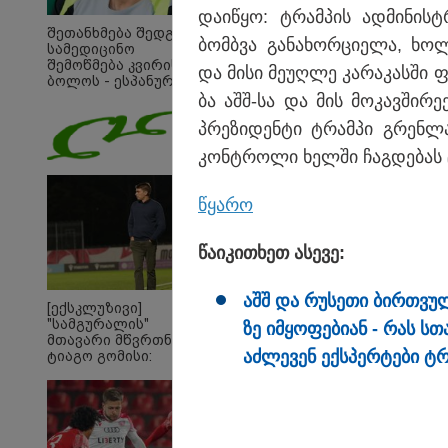
და­ი­წყო: ტრამ­პის ად­მი­ნის­
შეთანხმება შედგა,
ბომბვა გა­ნა­ხორ­ცი­ე­ლა, ხო
სამედიცინო
შემოწმება კვირის
და მისი მე­უღ­ლე კა­რა­კას­ში 
ბოლოს - ესპანურმა
პრესამ
ბა აშშ-სა და მის მო­კავ­ში­რ
ქოჩორაშვილის
პრე­ზი­დენ­ტი ტრამ­პი გრენ­ლან
ახალი გუნდი
დაასახელა
კონ­ტრო­ლი ხელ­ში ჩაგ­დე­ბას
წყა­რო
წა­ი­კი­თხეთ ასე­ვე:
აშშ და რუ­სე­თი ბირ­თვუ­
[ექსკლუზივი]
"სამგურალის"
ზე იმ­ყო­ფე­ბი­ან - რას სთ
მთავარი მწვრთნელი
აძ­ლე­ვენ ექ­სპერ­ტე­ბი ტ
ტიაგო გომისი:
"საქართველო
ტალანტების
23:45 
ქვეყანაა"!
ტრაგ
- 35 
ქალი