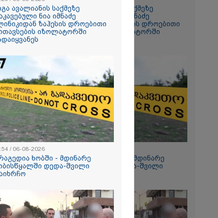
 სანომრე
იგა ავალიანის საქმეზე
გიგა ავალიანის საქმეზე
ატვირთოების
აკავებული ნია იმნაძე
დაკავებული ნია იმნაძე
რხებაა:
ლინიკიდან ზაჰესის დროებითი
კლინიკიდან ზაჰესის დროებითი
ოთავსების იზოლატორში
მოთავსების იზოლატორში
ადაიყვანეს
გადაიყვანეს
ცედურით
ნათ,
ნის
უფრო
ტი ძნელი
.
ტომ
ინება ღამე"
ეტიკული
:54 / 06-08-2026
12:54 / 06-08-2026
 გათიშვა -
რაგედია ხობში - მდინარე
ტრაგედია ხობში - მდინარე
კ-ის წევრი
ობისწყალში დედა-შვილი
ხობისწყალში დედა-შვილი
აიხრჩო
დაიხრჩო
 მზის
როცესი
ნ მიდის" -
, მზის
ერვატორიის