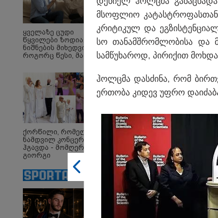
დე­ნი­ელ ჰოლცმა გა­ნა­ცხა­
მსოფ­ლიო კა­ტას­ტრო­ფას­თან 
კრი­ტი­კულ და ეგ­ზის­ტენ­ცი­ა­
ყველაზე ცუდი
წყვილები ზოდიაქოს
სო თა­ნამ­შრომ­ლო­ბი­სა და მ
ნიშნების მიხედვით -
სამ­წუ­ხა­როდ, პი­რი­ქით მოხ­და
როგორც წესი, მათ არ
აქვთ ჰარმონიული
ურთიერთობა
ჰოლცმა დას­ძი­ნა, რომ ბირ­თვ
09:33 
ერ­თო­ბა კი­დევ უფრო და­ი­ძა­ბ
"მამი
დატო
თვით
ადამ
ზვია
ქორწილი, რომელიც
სიტყვ
ნამდვილ კონცერტს
მოხსე
ჰგავდა - მომღერალი
ჯაბა
გიორგი
12:20 
მეფისაშვილი
"როც
დაქორწინდა (ვიდეო)
გამო
მართ
რომ ა
ტაძრი
მგლო
სიყვ