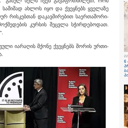
და: "გა­სულ წელს ჩვენ გა­ვაფრ­თხი­ლეთ, რომ
ჟორჟოლიანს
სა­ში­შად ახ­ლოს იყო და ქვეყ­ნებს ყვე­ლა­ზე
ლურ რის­კებ­თან და­კავ­ში­რე­ბით სა­ერ­თა­შო­რი­
ოქ­მე­დე­ბის კურ­სის შეც­ვლა სჭირ­დე­ბო­დათ.
“.
უ­ლი ია­რა­ღის მქო­ნე ქვეყ­ნებს შო­რის ურ­თი­
/ 05-08-2026
09:32 / 05-08-
ა.
22
ს მიერ ცოტნესთვის
"4 დღე უწ
6
ვებულ სახლში
უპუროდ გა
პ
ნებურად ცხოვრობს
სიცოცხლე 
ბ
იანი, რომელიც
ქართველი 
პ
დის ანდერძში ერთი
წერს, რომ 
ითაც კი არ არის
მათ შორის
ნიებული" - ანა
გოგონა გა
ური
/ 04-08-2026
16:02 / 03-08-
ა კანონიკიდან
"15 წლის წ
მდინარე,
დანაშაული,
ებულად მიგვაჩნია,
შეცვლილი 
დამიანის გასვენება
4-ჯერ თავ
დან არ მოხდეს, ეს
დაწყებული 
ვიარეს ისეთი
მადლობა
არულითა უნდა
პროკურატუ