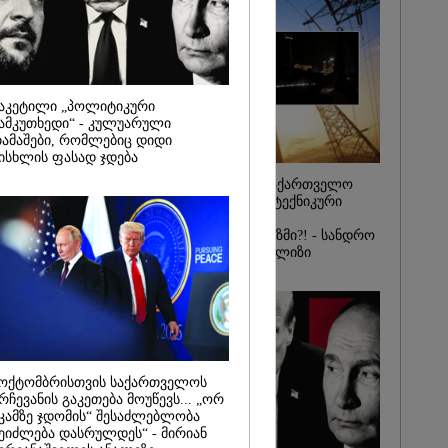
ელი
ობით
ი დრონი
 - რას წერს
2026
აკეტილი „პოლიტიკური
ქალმა,
ამკუთხედი“ - კულუარული
ბილეთი,
ამაშები, რომლებიც დიდი
1 მლნ მოიგო,
ისხლის ფასად ჯდება
თ ნაგავში
 ის
რატომ ჩაბნელდა საქართველო
ბის
მესამედ: საბოტაჟი, ტექნიკური
ს
ხარვეზი თუ
ლებმა ნაგვის
არაპროფესიონალიზმი?! - სანდრო
იპოვეს
თვალჭრელიძის ანალიზი
ოქტომბრისთვის საქართველოს
რჩევანის გაკეთება მოუწევს... „ორ
კამზე ჯდომის“ შესაძლებლობა
ეიძლება დასრულდეს“ - მირიან