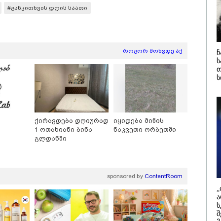
ელობაში ედება
ასაფეთქებ
#განკითხვის დღის საათი
ი
მოწყობილ
აღჭურვილ
აღმოაჩინეს
მედია
/ 05-08-2026
12:38 / 05-08-
როგორ მოხვდე აქ
ჩ
ანგეთის სოფელში
იტალიაში 
ს
 ხანძრის შემდეგ
ლატარიის 
თ
ე მსოფლიო ომის
რომელმაც 
ს
ნდელი ასობით
შემთხვევი
 აღმოაჩინეს -
გადააგდო -
რიგობით
დასუფთავე
ებოდნენ..."
სამსახური
თანამშრომ
კატეგორიის ყველა სიახლე
მანქანაში 
ქირავდება დღიურად
იყიდება მიწის
1 ოთახიანი ბინა
ნაკვეთი ორბეთში
გლდანში
sponsored by
ContentRoom
„
ა
ს
შ