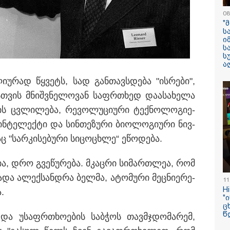
08
"
ს
ი
ს
ს
ილისი - ჰერაკლიონი
თბილისი - ბუდაპეშტი
თბილისი - 
ა
94.90 ლარიდან
1245.80 ლარიდან
ლარიდან
­უ­რად წყვეტს, სად გან­თავ­სდე­ბა "ის­რე­ბი",
­თვის მნიშ­ვნე­ლო­ვან საფრ­თხედ და­ა­სა­ხე­ლა
ს ცვლი­ლე­ბა, რე­ვო­ლუ­ცი­უ­რი ტექ­ნო­ლო­გი­ე­
ნ­ტე­ლექ­ტი და სინ­თე­ზუ­რი ბი­ო­ლო­გი­უ­რი ნივ­
აც "სარ­კი­სე­ბუ­რი სი­ცო­ცხლე“ ეწო­დე­ბა.
10:58 / 06-08-2026
"დადგება დრო 
ნია, დრო გვე­წუ­რე­ბა. მკაც­რი სი­მარ­თლეა, რომ
დღევანდელი "პ
ხა­და ალექ­სან­დრა ბელ­მა, ატო­მუ­რი მეც­ნი­ე­რე­
11
საკუთარ თავთა
H
ა.
შეგარცხვენთ...
"
შეცდომა არის
ც
წ
ი­სა და უსაფრ­თხო­ე­ბის საბ­ჭოს თავ­მჯდო­მა­რემ,
დანაშაულის ტო
ეკა კუპატაძე ნა