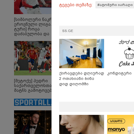
მკვლ
ტეგები თემაზე:
#ატომური იარაღი
ბრალ
[სიმბოლური ნაკრები.
ეროვნული ლიგა. XXX
13:22 
ტური] როცა
SS.GE
საფრ
დაძაბულობა და
ტყის
ხარისხი ერთად არ
მეორ
არიან...
დროი
ჭურვი
"რიგ
ფეთქდ
ქირავდება დღიურად
კონდიტერი
2 ოთახიანი ბინა
[მეტოქე] პედრი
დიდ დიღომში
საქართველოსთან
მატჩს გამოტოვებს