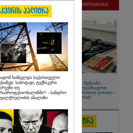
მნიშვნელოვანი ინფორმაცია
ეტების
 - მედიის
დ ტრამპი
:
ატომ ჩაბნელდა საქართველო
11:58 / 03-08-2026
ესამედ: საბოტაჟი, ტექნიკური
ოქროსფერი კანი და წვნიანი
არვეზი თუ
შიგთავსი: როგორ მოვამზადოთ
სწორად პრემიუმ ხარისხის სოსისი -
რაპროფესიონალიზმი?! - სანდრო
რჩევები "შეფმაისტერის"
ვალჭრელიძის ანალიზი
ტექნოლოგისგან
2026
ს აეროპორტში
ნავთან ახლოს