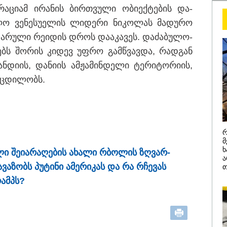
ტრა­ცი­ამ ირა­ნის ბირ­თვუ­ლი ობი­ექ­ტე­ბის და­
10:52 / 06-08-2026
ლო ვე­ნე­სუ­ე­ლის ლი­დე­რი ნი­კო­ლას მა­დუ­რო
ვაშინგტონს რაკ
ფა­რუ­ლი რე­ი­დის დროს და­ა­კა­ვეს. და­ძა­ბუ­ლო­
დეფიციტი აქვს?
ე­ებს შო­რის კი­დევ უფრო გამ­წვავ­და, რად­გან
ცნობით, დონალ
­დი­ის, და­ნი­ის ამ­ჟა­მინ­დე­ლი ტე­რი­ტო­რი­ის,
პიტ ჰეგსეთს
 ცდი­ლობს.
დაუპირისპირდა
დეტალები
რ
მ
ხ
ლი შე­ი­ა­რა­ღე­ბის ახა­ლი რბო­ლის ზღვარ­
ა
ა­ვა­ზობს პუ­ტი­ნი ამე­რი­კას და რა რჩე­ვას
თ
რამპს?
/ 05-08-2026
14:08 / 05-08-
ედია შოტლანდიაში
ლაიფციგი
წლის მამას 9 წლის
უკრაინულ
შვილის
თვითმფრი