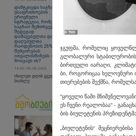
დამტკიცდა საგზაო
უსაფრთხოების
ეროვნული
სტრატეგია, რომელიც
საგზაო შემთხვევების
შედეგად
დაშავებულთა და
თბილისი - ანტალია
თბ
დაღუპულთა
667.30 ლარიდან
15
რაოდენობის 25%-ით
ჯგუფ­მა, რო­მე­ლიც ყო­ველ­წლი
შემცირებას
გლო­ბა­ლუ­რი სტა­ბი­ლუ­რო­ბის
ითვალისწინებს - რას
მოიცავს ის?
ბირ­თვუ­ლი ია­რა­ღი, კლი­მა­ტი
Faceამბები
14:09 / 06-08-2026
ბი, რო­გო­რი­ცაა ხე­ლოვ­ნუ­რი ი
იხილეთ დღის ყველა
სიახლე
თი­ე­რე­ბე­ბის შექ­მნა, რო­მელ­ს
"ყო­ვე­ლი წამი მნიშ­ვნე­ლო­ვა­
ეს ჩვე­ნი რე­ა­ლო­ბაა" - გა­ნა­ც
ბის ბი­უ­ლე­ტე­ნის პრე­ზი­დენ­ტმ
„ბი­უ­ლე­ტე­ნის“ მეც­ნი­ე­რე­ბ