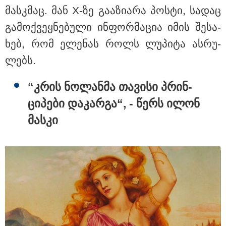
მასკმაც. მან X-ზე გა­ა­ზი­ა­რა პოს­ტი, სა­დაც
გა­მოქ­ვეყ­ნე­ბუ­ლი ინ­ფორ­მა­ცია იმის შე­სა­
ხებ, რომ ელე­ნას როლს ლუ­პი­ტა ას­რუ­
ლებს.
“კრის ნო­ლან­მა თა­ვი­სი პრინ­
ცი­პე­ბი და­კარ­გა“, - წერს ილონ
მას­კი
17:13 / 08-08-2026
"დასავლეთმა საქართველო ჩვენ წინააღმდეგ
გეოპოლიტიკური ბრძოლის უგუნურ იარაღად
გამოიყენა" - დიმიტრი მედვედევი
21:17 / 08-08-2026
აშშ-მა საქართველოში
დაფუძნებული კრიპტოკომპანია
დაასანქცირა