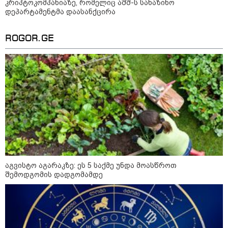
კრიპტოკომპანიაზე, რომელიც აშშ-ს სახაზინო
საქართველოში დაფუძნებულ
დეპარტამენტმა დაასანქცირა
კრიპტოკომპანიაზე, რომელიც
აშშ-ს სახაზინო დეპარტამენტმა
დაასანქცირა
ROGOR.GE
კონფლიქტები
აგვისტო აგარაკზე: ეს 5 საქმე უნდა მოასწროთ
შემოდგომის დადგომამდე