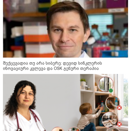
სებ - აშშ-ის სახაზინო
დეპარტამენტის მიერ
სანქცირებული პირი არ
წარმოადგენს საქართველოს
ეროვნული ბანკის რეგულირებულ
სუბიექტს
მოზაიკა
შექცევადია თუ არა სიბერე: დევიდ სინკლერის
ინოვაციური კვლევა და OSK გენური თერაპია