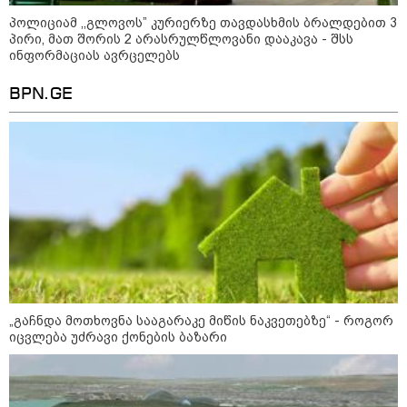
გმირების მემორიალზე
პოლიციამ ,,გლოვოს” კურიერზე თავდასხმის ბრალდებით 3
გაკეთდა" - "ნაციონალური
პირი, მათ შორის 2 არასრულწლოვანი დააკავა - შსს
მოძრაობა"
ინფორმაციას ავრცელებს
19:03 / 08-08-2026
"მკაცრად ვგმობთ ირაკლი
BPN.GE
კობახიძის განცხადებას" -
"კოალიცია ცვლილებისთვის"
16:33 / 08-08-2026
"გიორგი ბარამიძემ რაღაც
არასწორად ჩამოაყალიბა,
მაგრამ ნამდვილად არ
ეკუთვნის წიხლი ივანიშვილის
ღალატზე დაფუძნებული
დიქტატურის მსახურებისგან" -
მიხეილ სააკაშვილი
„გაჩნდა მოთხოვნა სააგარაკე მიწის ნაკვეთებზე“ - როგორ
16:22 / 08-08-2026
იცვლება უძრავი ქონების ბაზარი
"აი, ეს არის სამშობლოს
ღალატი" - როგორ ეხმაურება
ნიკა გვარამია აგვისტოს ომთან
დაკავშირებით ირაკლი