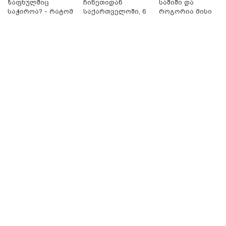
ზაფხულშიც
ჩინეთიდან
საშიში და
11:13 / 05-08-2026
საჭიროა? - რატომ
საქართველოში, 6
როგორია მისი
Hisense წარმოგიდგენთ გზავნილს "ინოვაციები
არ უნდა ვთქვათ
000 კილომეტრის
მოშორების
უკეთესი ცხოვრებისათვის" FIFA-ს 2026 წლის
უარი თევზზე ცხელ
დაშორებით,
მარტივი და
მსოფლიო ჩემპიონატზე™
დღეებში
ტელერობოტული
უსაფრთხო გზები
ოპერაცია ჩაატარა
- ისტორია
დაწერილია
15:49 / 06-08-2026
შეიძინე ალდაგის სამოგზაურო დაზღვევა და
მიიღე გაორმაგებული ინტერნეტი
საზოგადოება