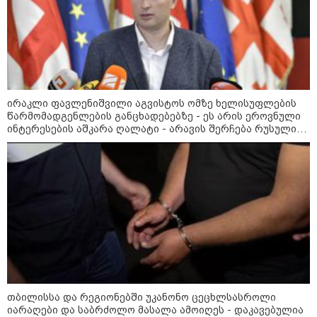
ირაკლი ფავლენიშვილი აგვისტოს ომზე ხელისუფლების
წარმომადგენლების განცხადებებზე - ეს არის ეროვნული
ინტერესების აშკარა ღალატი - არავის შერჩება რუსული
სქემის ნაწილად ყოფნა
კატეგორიები
თბილისსა და რეგიონებში უკანონო ცეცხლსასროლი
იარაღები და საბრძოლო მასალა ამოიღეს - დაკავებულია