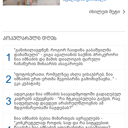
ხანძარი ლილო-მარტყოფის
გზაზე - რა ვითარებაა ადგილზე
იხილეთ მეტი
ამ წუთებში? (ვიდეო)
პოპულარული დღეს
10:29 / 09-08-2026
"ვერასდროს ვიფიქრებდი, რომ
"განიხილავდნენ, როგორ ჩაიდინა გაბაშვილმა
ჩვენი ცხოვრება შენთან ერთად
დანაშაული" - გიგა ავალიანის საქმის პროკურორი
ასეთ არარომანტიკულ ფაზაში
ნია იმნაძის და მამის დიალოგის ფარული
შევიდოდა" - თეონა კონტრიძე
ჩანაწერის შინაარსს ასაჯაროებს
ქორწინებიდან 18 წლის თავზე
ქმარს ემოციურ "პოსტს" უძღვნის
"ფოტოსურათი, რომელზეც ახლა ვისაუბრებ, ნია
იმნაძის ერთ-ერთმა მეგობარმა გამომიგზავნა..." -
09:25 / 09-08-2026
ეკა კუპატაძე
შეკვეთილის სანაპიროზე ზღვამ
უპილოტო საფრენი აპარატის
ადვოკატი ნია იმნაძის საავადმყოფოში გადაღებულ
ფრაგმენტი გამორიყა
კადრებს აქვეყნებს - "რა მტკიცებულება გაქვთ, რაც
საფუძვლად დაუდეთ არასრულწლოვნის ამ
მდგომარეობაში ჩაგდებას?"
ნია იმნაძის ბებია მიმართვას ავრცელებს -
"კონკრეტულად როდის, სად და რა სიტყვებით
08:54 / 09-08-2026
წააქეზა ნია იმნაძემ ალექსანდრე გაბაშვილი?