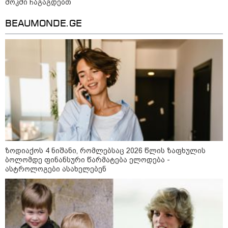
შოკში ჩაგაგდებთ
BEAUMONDE.GE
"გონებაში ვალაგებდი, ეს ამბავი
პირველად ვისთვის მეთქვა, ვის
უნდა ჩავექოლე“
"ძალიან მძიმეა ჩემთვის ის, რაც
ახლა გითხარით“
ზოდიაქოს 4 ნიშანი, რომლებსაც 2026 წლის ზაფხულის
ბოლომდე ფინანსური წარმატება ელოდება -
ასტროლოგები ასახელებენ
"ეს უზნეო გზა
ხელისუფლებისთვის ცუდად
მთავრდება ხოლმე“