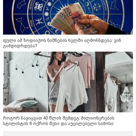
12:46 / 07-08-2026
ოკუპირებულ აფხაზეთში საწვავის
ფული ამ ზოდიაქოს ნიშნების ხელში აღმოჩნდება: ვინ
დეფიციტია, კილომეტრიანი რიგები და
გამდიდრდება?
შეზღუდვა საწვავის ჩასხმაზე - რა
ინფორმაციას აქვეყნებს "დემოკრატიის
კვლევის ინსტიტუტი“
14:23 / 05-08-2026
ევროპელმა და რუსმა ყოფილმა
მაღალჩინოსნებმა უკრაინაში
ომთან დაკავშირებით
მოლაპარაკებები გამართეს - რა
არის ცნობილი შეხვედრაზე
როგორ ჩავიცვათ 40 წლის შემდეგ: მილიონერების
სტილისტის 8 ოქროს წესი და აუცილებელი სამოსი
09:55 / 05-08-2026
მორიგი თავდასხმა Wildberries-