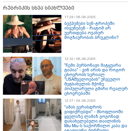
რუბრიკის სხვა სიახლეები
17:28 / 08-08-2026
ბექჰემები სენ-ტროპეში
ისვენებენ - რატომ არ
უერთდება ოჯახურ
მოგზაურობას ბრუკლინი?
12:32 / 08-08-2026
"ჩემი პერსონაჟი მატყუარა
ტიპია" - ვინ არის და როგორ
ცხოვრობს სერიალ
"USAშველოების" უჩვეულო
მეტსახელის მქონე
პოპულარული გმირი რეალურ
11:36 / 08-08-2026
ცხოვრებაში
წელიწადნახევარში საქართველოში 164
12:37 / 04-08-2026
ადამიანი დაიკარგა - 57 პირს ამ დრომდე
"ამას ვერასდროს
ვიფიქრებდი" - მსოფლიოში
ეძებენ
ყველაზე ლამაზ გოგონად
დასახელებული თაილინის
Miu Miu-ს საქორწილო კაბა და
იტალიური ქორწილი
11:59 / 09-08-2026