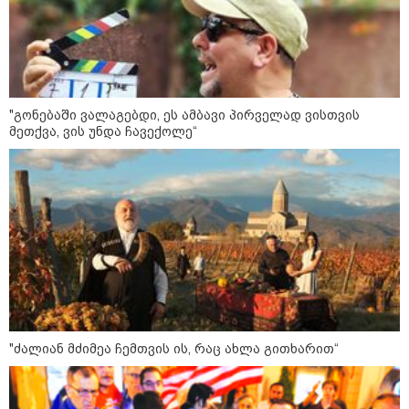
როგორ ჩავიცვათ 40 წლის
შემდეგ: მილიონერების
სტილისტის 8 ოქროს წესი და
აუცილებელი სამოსი
"გონებაში ვალაგებდი, ეს ამბავი პირველად ვისთვის
მეთქვა, ვის უნდა ჩავექოლე“
მსოფლიო
"ძალიან მძიმეა ჩემთვის ის, რაც ახლა გითხარით“