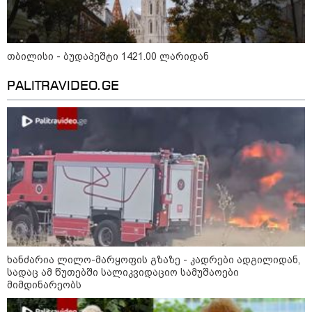
პოლიციამ ,,გლოვოს” კურიერზე
თავდასხმის ბრალდებით 3 პირი,
მათ შორის 2 არასრულწლოვანი
დააკავა - შსს ინფორმაციას
თბილისი - ბუდაპეშტი 1421.00 ლარიდან
ავრცელებს
PALITRAVIDEO.GE
"ეს ის ადგილია, საიდანაც
გუშინდელი ვიდეო ვირუსულად
გავრცელდა.... დანარჩენი თქვენ
განსაჯეთ, რამდენად
შესაძლებელია აქ ადამიანის
გადავარდნა" - რა კადრებს
აქვეყნებს კობა ახალაძე
მლეთიდან, სადაც 12 წლის წინ
გურამ დადიანიძე გაუჩინარდა?
პოლიტიკა
ხანძარია ლილო-მარყოფის გზაზე - კადრები ადგილიდან,
სადაც ამ წუთებში სალიკვიდაციო სამუშაოები
მიმდინარეობს