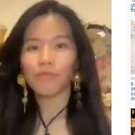
"
ც
წ
/ 05-08-2026
09:32 / 05-08-
ს მიერ ცოტნესთვის
"4 დღე უწ
ვებულ სახლში
უპუროდ გა
ნებურად ცხოვრობს
სიცოცხლე 
იანი, რომელიც
ქართველი 
დის ანდერძში ერთი
წერს, რომ 
ითაც კი არ არის
მათ შორის
ნიებული" - ანა
გოგონა გა
ური
/ 04-08-2026
16:02 / 03-08-
22
ა კანონიკიდან
"15 წლის წ
6
მდინარე,
დანაშაული,
პ
ებულად მიგვაჩნია,
შეცვლილი 
ბ
დამიანის გასვენება
4-ჯერ თავ
პ
დან არ მოხდეს, ეს
დაწყებული 
ვიარეს ისეთი
მადლობა
არულითა უნდა
პროკურატუ
სნათ, რომ შფოთვა
გარეშე ეს 
კატეგორიის ყველა სიახლე
აიბადოს" - დედა
დადგებოდა
ნია
ხარძიანი