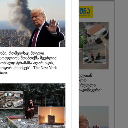
2026
ქალმა,
ბილეთი,
1 მლნ მოიგო,
თ ნაგავში
 ის
ბის
ს
ლებმა ნაგვის
იპოვეს
ომი, რომელსაც მთელი
სოფლიოს შთანთქმა შეუძლია:
ონალდ ტრამპმა აღარ იცის,
ოგორ მოიქცეს" -The New York
imes
საზამთროს გამყიდველთან
სამკვდრო-სასიცოცხლო
„კუკუდამალობანა“ - რუსული
დრონის „საბრძოლო-კომიკური“
ვიდეო