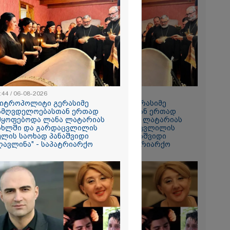
2026
დება, რომ
 რესტორანში
ფეთქებას
რალი
ა - კურიერის
ნილი
" და ჩაშლილი
 ახალი
2026
ქალმა,
:44 / 06-08-2026
08:44 / 06-08-2026
ბილეთი,
მიტროპოლიტი გერასიმე
"მიტროპოლიტი გერასიმე
1 მლნ მოიგო,
ამღვდელოებასთან ერთად
სამღვდელოებასთან ერთად
თ ნაგავში
მყოფებოდა ლანა ლატარიას
იმყოფებოდა ლანა ლატარიას
 ის
ახლში და გარდაცვლილის
სახლში და გარდაცვლილის
ბის
ულის საოხად პანაშვიდი
სულის საოხად პანაშვიდი
ს
ღავლინა" - საპატრიარქო
აღავლინა" - საპატრიარქო
ლებმა ნაგვის
იპოვეს