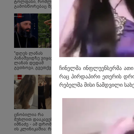
ტოლფასი, რომ­ლის
გა­მოს­წო­რე­ბაც შე­უძ­
ლე­ბე­ლია, ვა­დას­ტუ­
რებ წარ­სულ­ში
თქვენ­და­მი დიდ პა­ტი­
ვის­ცე­მას" - კა
კუპატაძე ნანუკა
ჟორჟოლიანს
წყაროების თქმით, ტ
მარაგების შესახებ შ
"დღეს ლანას
პანაშვიდზე ვიყავით.
ირანის წინააღმდეგ 
ლანას დედამ
გამოყენებას საფრთხე
ჩი­ნელ­მა ინფლუ­ენ­სერ­მა ათი 
გვთხოვა, გვეთქვა" -
რას წერს
რაც პირ­და­პი­რი ეთე­რის დრო
არქიმანდრიტი ილია
თოლორაია
რე­ბელ­მა მისი ნამ­დვი­ლი სახ
სოციალურ ქსელში?
ცნობილია რა
მუხლით დააკავეს ნია
იმნაძე - ამ დრომდე
ის კლინიკაშია: რას
ამბობს ექიმი