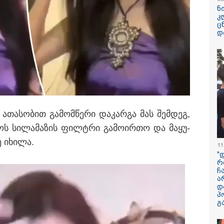
ბუნდოვანია, რა
ნ
აღსრულდა განჩ
კ
- იურისტები
ც
დ
ვაშინგტონს რაკ
დეფიციტი აქვს?
ცნობით, დონალ
პიტ ჰეგსეთს
დაუპირისპირდა
რამპი თვლის, რომ რაკეტების
ეცდომაში შეიყვანეს, რაც
რამ გამოიწვია
აშშ-ის სამხედრო ვარიანტების
საქართველოს
ს უქმნის
ათა­სო­ბით გა­მომ­წე­რი და­კარ­გა მას შემ­დეგ,
ელექტროენერგ
სისტემის სრული
ს სი­ლა­მა­ზის ფილტრი გა­მო­ირ­თო და მა­ყუ­
რას ამბობს სემე
ე იხი­ლა.
11
"აღმოჩნდა, რომ
"
ზედაპირზე ეს პ
რ
თითქმის ყველგა
ჩ
რას წერს აშშ-ის
ა
ეროვნული ობს
დ
ქართველი ასტრ
პ
კვლევაზე
გ