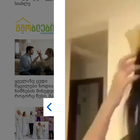
სიახლე
09:33 
"მამი
დატო
თვით
ადამ
ზვია
სიტყვ
მოხსე
ჯაბა
12:20 
ყველაზე ცუდი
"როც
წყვილები ზოდიაქოს
გამო
ნიშნების მიხედვით -
მართ
როგორც წესი, მათ არ
რომ ა
აქვთ ჰარმონიული
ტაძრი
ურთიერთობა
მგლო
სიყვ
ავუხ
არ დ
სიდო