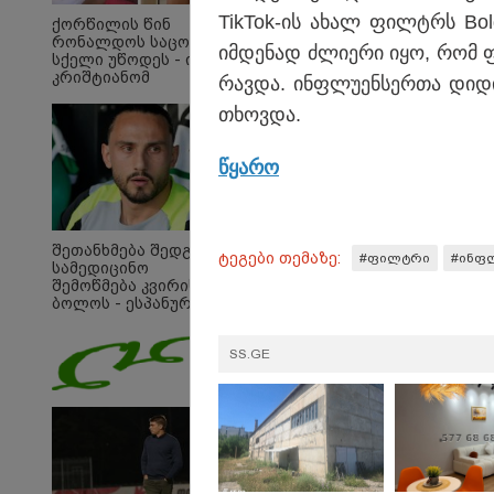
TikTok-ის ახალ ფილტრს Bold
ქორწილის წინ
რონალდოს საცოლეს
იმ­დე­ნად ძლი­ე­რი იყო, რომ 
სქელი უწოდეს - ის
კრიშტიანომ
რავ­და. ინფლუ­ენ­სერ­თა დიდი ნ
დაამშვიდა და
თხოვ­და.
მორგანიც
გამოექომაგა
წყა­რო
შეთანხმება შედგა,
ტეგები თემაზე:
#ფილტრი
#ინფ
სამედიცინო
შემოწმება კვირის
ბოლოს - ესპანურმა
პრესამ
ქოჩორაშვილის
10:52 
SS.GE
ახალი გუნდი
ვაში
დაასახელა
დეფიც
ცნობ
პიტ 
დაუპ
დეტა