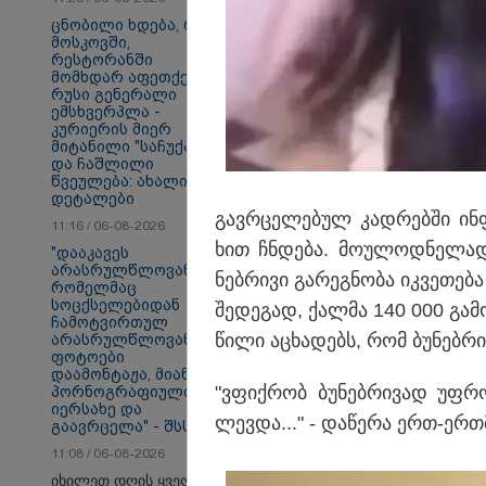
ცნობილი ხდება, რომ
მოსკოვში,
თბილისი - ანტალია
თბ
რესტორანში
760.50 ლარიდან
10
მომხდარ აფეთქებას
რუსი გენერალი
ემსხვერპლა -
კურიერის მიერ
მიტანილი "საჩუქარი"
Faceამბები
და ჩაშლილი
წვეულება: ახალი
დეტალები
გავ­რცე­ლე­ბულ კად­რებ­ში ინფ
11:16 / 06-08-2026
ხით ჩნდე­ბა. მო­უ­ლოდ­ნე­ლად
"დააკავეს
არასრულწლოვანი,
ნებ­რი­ვი გა­რეგ­ნო­ბა იკ­ვე­თე­
რომელმაც
სოცქსელებიდან
შე­დე­გად, ქალ­მა 140 000 გა­მომ
ჩამოტვირთულ
წი­ლი აცხა­დებს, რომ ბუ­ნებ­რ
არასრულწლოვანთა
ფოტოები
დაამონტაჟა, მიანიჭა
"ვფიქ­რობ ბუ­ნებ­რი­ვად უფ
პორნოგრაფიული
იერსახე და
ლევ­და..." - და­წე­რა ერთ-ერ­თ
გაავრცელა" - შსს
11:08 / 06-08-2026
იხილეთ დღის ყველა