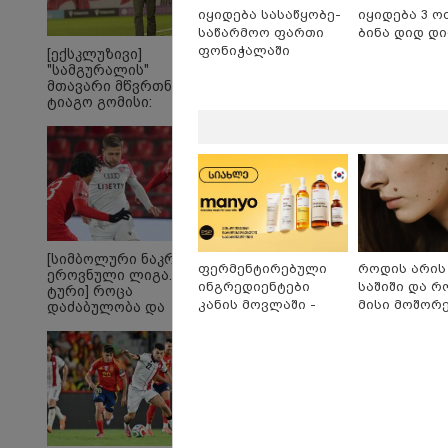
13:22 
იყიდება სასაწყობე-
იყიდება 3 ო
საფრ
საწარმოო ფართი
ბინა დიდ დ
ტყის
ფონიჭალაში
[ექსკლუზივი]
მეორ
"სამგურალის"
დროი
მთავარი მწვრთნელი
ჭურვი
ტიაგო გომისი:
"რიგ
"საქართველო
ფეთქდ
ტალანტების
ქვეყანაა"!
[სიმბოლური ნაკრები.
ფერმენტირებული
როდის არის
ეროვნული ლიგა. XXX
ინგრედიენტები
საშიში და 
ტური] როცა
კანის მოვლაში -
მისი მოშორ
დაძაბულობა და
კორეული
მარტივი და
ხარისხი ერთად არ
არიან...
ინოვაციური ბრენდი
უსაფრთხო გ
Manyo
საქართველოშია
„მთელი მეტალურგია
„ე
კრიზისშია - მთლიანად
ძვ
გარე ფაქტორებზე ვართ
მაი