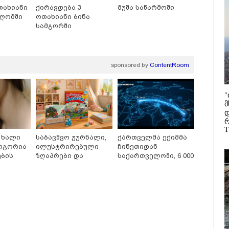
/ 05-08-2026
12:38 / 05-08-
თახიანი
ქირავდება 3
მუშა საწარმოში
ანგეთის სოფელში
იტალიაში 
იღომში
ოთახიანი ბინა
 ხანძრის შემდეგ
ლატარიის 
სამგორში
ე მსოფლიო ომის
რომელმაც 
ნდელი ასობით
შემთხვევი
 აღმოაჩინეს -
გადააგდო -
რიგობით
დასუფთავე
sponsored by
ContentRoom
ებოდნენ..."
სამსახური
თანამშრომ
კატეგორიის ყველა სიახლე
მანქანაში 
"
მ
დ
რ
T
 ხალი
საბავშვო ჟურნალი,
ქართველმა ექიმმა
როგორია
ილუსტრირებული
ჩინეთიდან
ების
ზღაპრები და
საქართველოში, 6 000
მაგნიტური სათამაშო
კილომეტრის
ზები
9.90 ლარად -
დაშორებით,
"საბავშვო
ტელერობოტული
კარუსელში"
ოპერაცია ჩაატარა -
ზღაპრების სერია
ისტორია დაწერილია
რთი მხრივ დენი
რა მანძილზე
დაიწყო
ირდება, მისი მეოცედი
აფიქსირებს კამერა
ნინგში მიდის" - სად
გზებზე მანქანის