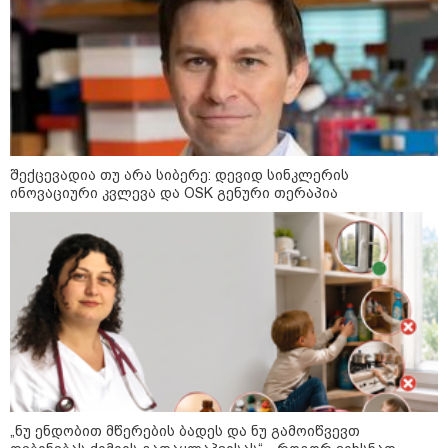
ფული ამ ზოდიაქოს ნიშნების
ხელში აღმოჩნდება: ვინ
გამდიდრდება?
როგორ ჩავიცვათ 40 წლის
შემდეგ: მილიონერების
სტილისტის 8 ოქროს წესი და
შექცევადია თუ არა სიბერე: დევიდ სინკლერის
აუცილებელი სამოსი
ინოვაციური კვლევა და OSK გენური თერაპია
მსოფლიო
„ნუ ენდობით მწერების ბადეს და ნუ გამოიწვევთ