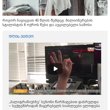
08:52 / 08-08-2026
2008 წლის რუსეთ-
საქართველოს ომის მე-18
როგორ ჩავიცვათ 40 წლის შემდეგ: მილიონერების
წლისთავთან დაკავშირებით
სტილისტის 8 ოქროს წესი და აუცილებელი სამოსი
ადმინისტრაციულ შენობებზე
სახელმწიფო დროშები დაეშვა
დღის ვიდეო
08:49 / 08-08-2026
"არასდროს მითქვამს, რომ
ჩვენები ხელებაწეულს ან
დატყვევებულს "ხვრეტდნენ", ეგ
არასდროს მინახავს და არც
რაიმე ფაქტი ვიცი" - გიორგი
ბარამიძე
19:05 / 07-08-2026
"2008 წელს საქართველო
გადავარჩინეთ - აი, 2012 წლის
"გამარჯვება" ვინც იზეიმეთ,
სწორედ ეგ იყო ქართული
„პალიტრანიუსზე“ სეზონი წარმატებით დასრულდა
ისტორიული კატასტროფა და
– სექტემბრიდან მაყურებელს სიახლეები ელოდება
რაც რუსმა ჯარით ვერ აიღო,