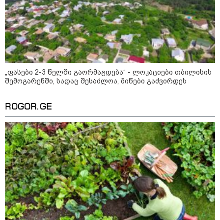
ჩანაწერში, სადაც ნია იმნაძე
მამას ესაუბრება?
"ამ ვიდეოს ნახვა ჩემთვის იყო
სიკვდილი" - რას ამბობს
დაკარგული 17 წლის ბიჭის დედა
ვიდეოკადრებზე, სადაც შვილის
„ფასები 2-3 წელში გაორმაგდება“ - ლოკაციები თბილისის
განწირული ვედრების ხმა
შემოგარენში, სადაც შესაძლოა, მიწები გაძვირდეს
ამოიცნო
ROGOR.GE
პოლიტიკა