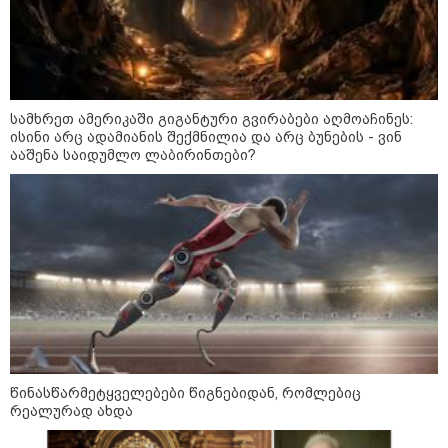
22:45 / 07-08-2026
14 წლის მოზარდმა საკუთარი
პაპა და ბებია მოკლა, შემდეგ კი
სკოლაში ცეცხლი გახსნა - რა
სამხრეთ ამერიკაში გიგანტური გვირაბები აღმოაჩინეს:
დეტალები ხდება ცნობილი
ისინი არც ადამიანის შექმნილია და არც ბუნების - ვინ
ბანგკოკში მომხდარი
ააშენა საიდუმლო ლაბირინთები?
ტრაგედიიდან
13:24 / 07-08-2026
ევროპაში საწვავის ფასები
მკვეთრად შეიცვალა - რომელ
ქვეყნებშია ბენზინი ყველაზე
ძვირი და ყველაზე იაფი
09:05 / 07-08-2026
მკვლელობა პირდაპირ ეთერში:
ცნობილ "ტიკტოკერს" ლაივის
წინასწარმეტყველებები წიგნებიდან, რომლებიც
დროს ესროლეს, ის ადგილზე
რეალურად ახდა
გარდაიცვალა - რას ამბობს
მომხდარზე მექსიკის პოლიცია