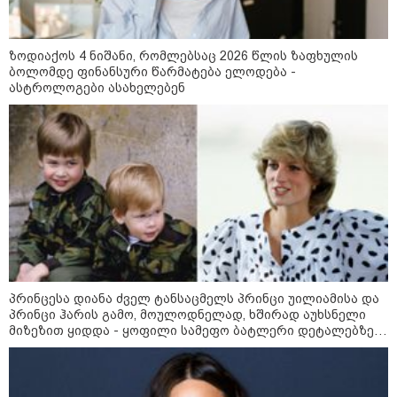
არის მყარი, ნოყიერი, პირდაპირი
მინახავს და არც რაიმე ფაქტი
თუ ირიბი მტკიცებულებები - ნია
ვიცი
იმნაძეს მაქსიმალური სასჯელი
მიესჯება - ჩვენ ნია იმნაძეს არ
ზოდიაქოს 4 ნიშანი, რომლებსაც 2026 წლის ზაფხულის
ვედავებით იმას, რომ ეუბნება:
ბოლომდე ფინანსური წარმატება ელოდება -
“წადი, მოკალი“, ეს დაკვეთაა, ჩვენ
ასტროლოგები ასახელებენ
აშშ-ის სენატმა რუსეთისა და
ვამბობთ, წაქეზებას,
ირანის წინააღმდეგ სანქციების
მანიპულირებას
ე.წ. „გრემის პაკეტს” მხარი
დაუჭირა
საზოგადოება
პრინცესა დიანა ძველ ტანსაცმელს პრინცი უილიამისა და
პრინცი ჰარის გამო, მოულოდნელად, ხშირად აუხსნელი
მიზეზით ყიდდა - ყოფილი სამეფო ბატლერი დეტალებზე
საკუთარ წიგნში საუბრობს