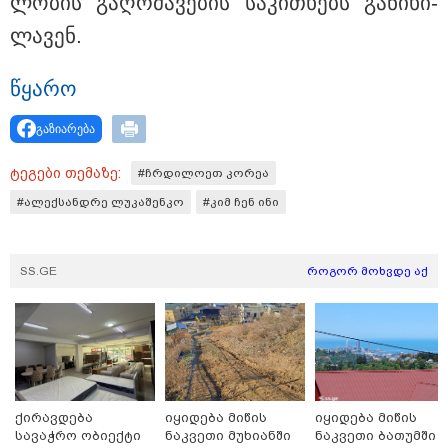
ლო­ბის გაღ­რმა­ვე­ბის სა­კი­თხებს გა­ნი­ხი­
ლა­ვენ.
წყა­რო
გაზიარება
ტეგები თემაზე:
#ჩრდილოეთ კორეა
15:47 / 07-08-2026
#ალექსანდრე ლუკაშენკო
#კიმ ჩენ ინი
Tower Group და BREEAM - ხარისხის საერთაშორისო
სტანდარტი ქართულ დეველოპმენტში
SS.GE
როგორ მოხვდე აქ
ქირავდება
იყიდება მიწის
იყიდება მიწის
სავაჭრო ობიექტი
ნაკვეთი მუხიანში
ნაკვეთი ბათუმში