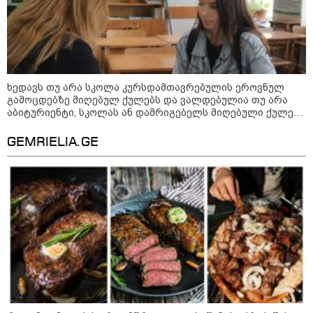
კატეგორიის ყველა სიახლე
ხედავს თუ არა სკოლა კურსდამთავრებულის ეროვნულ
გამოცდებზე მიღებულ ქულებს და ვალდებულია თუ არა
აბიტურიენტი, სკოლას ან დამრიგებელს მიღებული ქულები
პაატა ზაქარეიშვილის მწვავე
გაუზიაროს
პასუხი გიორგი ბარამიძის
GEMRIELIA.GE
სკანდალურ განცხადებაზე -
"ყველაფერი დეტალურად ვიცი...
კამანში მოკლული ქართველები მე
გადმოვასვენე... ბარამიძე კი
ტყუის"
აგვისტოს ომში, გორში
საბრძოლო ნათლობა მიღებული
რუსული „ისკანდერი“ დღეს კიევის
მთავარ კოშმარად იქცა
კრეისერ "ედინბურგის" საიდუმლო:
როგორ იპოვეს 40 წლის შემდეგ 5
ტონა "სტალინის ოქრო"