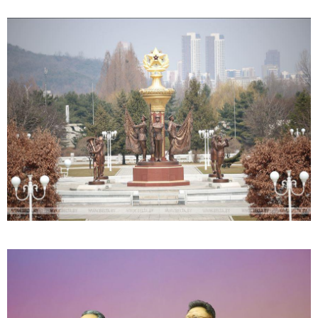
08:49 / 08-08-2026
"არასდროს მითქვამს, რომ ჩვენები ხელებაწეულს ან
დატყვევებულს "ხვრეტდნენ", ეგ არასდროს მინახავს
და არც რაიმე ფაქტი ვიცი" - გიორგი ბარამიძე
18:21 / 07-08-2026
"ვიდეოს ნახვა ჩემთვის იყო სიკვდილი - ისეთი ხმა
აქვს, თითქოს ეხვეწება, ცუდად არის" - 12 წლის წინ
გაუჩინარებული ბიჭის დედა გავრცელებულ ვიდეოზე