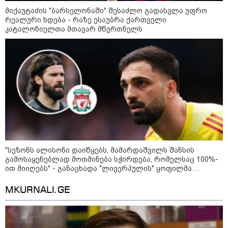
8
ასტროლოგიური
მიქაუტაძის "ბარსელონაში" შესაძლო გადასვლა უფრო
პროგნოზი
რეალური ხდება - რაზე ესაუბრა ქართველი
აგვისტო
კატალონიელთა მთავარ მწვრთნელს
8 აგვისტო ახალ შთაგონებასა და ემოციურ სიახლოვეს
მოიტანს. გაიზრდება ინტერესი შემოქმედებითი საქმიანობისა
და კულტურული ღონისძიებების მიმართ. საღამო
განსაკუთრებით ხელსაყრელია საყვარელ ადამიანებთან
დროის გასატარებლად და თბილი, გულახდილი
საუბრებისთვის.
"სეზონს ალისონი დაიწყებს, მამარდაშვილს შანსის
გამოსაყენებლად მოთმინება სჭირდება, რომელსაც 100%-
ით მიიღებს" - განაცხადა "ლივერპულის" ყოფილმა
აგვისტო აგარაკზე: ეს 5 საქმე
მეკარემ
უნდა მოასწროთ შემოდგომის
MKURNALI.GE
დადგომამდე