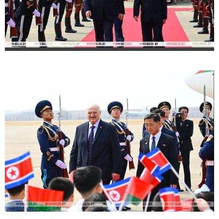
ადვოკატი ნია იმნაძის
საავადმყოფოში გადაღებულ
კადრებს აქვეყნებს - "რა
მტკიცებულება გაქვთ, რაც
საფუძვლად დაუდეთ
არასრულწლოვნის ამ
მდგომარეობაში ჩაგდებას?"